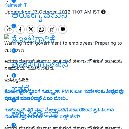
Kalmesh T
ಆರೋಗ್ಯ ಜೀವನ
Updated on: 17 October, 2022 11:07 AM IST
ತೋಟಗಾರಿಕೆ
Warning from government to employees; Preparing to
cut costs
ಪಶುಸಂಗೋಪನೆ
ಅನಗತ್ಯ ವೆಚ್ಚಗಳಿಗೆ ಕಡಿವಾಣ ಹಾಕುವಂತೆ ಸರ್ಕಾರಿ ನೌಕರರಿಗೆ ಹಣಕಾಸು
ಸಚಿವಾಲಯ ಸೂಚನೆ ನೀಡಿದೆ.
ಇದನ್ನೂ ಓದಿರಿ:
ಇತರೆ
ಕೋಟಿಗಟ್ಟಲೇ ರೈತರಿಗೆ ಗುಡ್ನ್ಯೂಸ್: PM Kisan 12ನೇ ಕಂತು ಶೀಘ್ರದಲ್ಲೇ
ಬಿಡುಗಡೆ ಮಾಡಲಿದ್ದಾರೆ ಪಿಎಂ ಮೋದಿ..
ಗುಡ್‌ನ್ಯೂಸ್‌: 40 ವರ್ಷ ಮೇಲ್ಪಟ್ಟವರಿಗೆ ಸರ್ಕಾರದಿಂದ ಪ್ರತಿ ತಿಂಗಳು
ಅಗ್ರಿಪೀಡಿಯಾ
ದೊರೆಯಲಿದೆ ₹1000 ..! ಅರ್ಜಿ ಸಲ್ಲಿಕೆ ಹೇಗೆ?
ಅನಗತ್ಯ ವೆಚ್ಚಗಳಿಗೆ ಕಡಿವಾಣ ಹಾಕುವಂತೆ ಸರ್ಕಾರಿ ನೌಕರರಿಗೆ ಹಣಕಾಸು