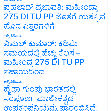
ಪ್ರಹಲಾದ್ ಪ್ರಜಾಪತಿ: ಮಹೀಂದ್ರಾ
275 DI TU PP ಜೊತೆಗೆ ಯಶಸ್ಸಿನ
ಹೊಸ ಎತ್ತರಗಳಿಗೆ
ಅಗ್ರಿಪಿಡಿಯಾ
ವಿಮಲ್ ಕುಮಾರ್: ಕಡಿಮೆ
ಸಮಯದಲ್ಲಿ ಹೆಚ್ಚು ಕೆಲಸ –
ಮಹೀಂದ್ರ 275 DI TU PP
ಸಹಾಯದಿಂದ
ಅಗ್ರಿಪಿಡಿಯಾ
ಹೈಫಾ ಗುಂಪು ಭಾರತದಲ್ಲಿ
ಸಂಪೂರ್ಣ ಮಾಲೀಕತ್ವದ
ಉಪಕಂಪನಿಯನ್ನು ಪ್ರಾರಂಭಿಸಿದೆ: