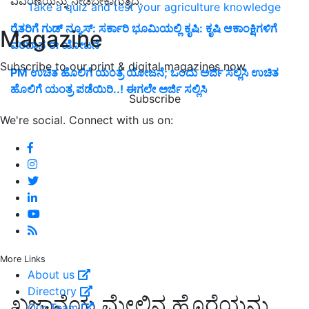
ವಿವರಣೆಯನ್ನು ನೀಡಬೇಕಾಗುತ್ತದೆ.
Take a quiz and test your agriculture knowledge
ರೈತರಿಗೆ ಗುಡ್ ನ್ಯೂಸ್: ಸರ್ಕಾರಿ ಭೂಮಿಯಲ್ಲಿ ಕೃಷಿ: ಕೃಷಿ ಆಕಾಂಕ್ಷಿಗಳಿಗೆ
Magazine
ವರದಾನ ಈ ಯೋಜನೆ
Subscribe to our print & digital magazines now
PM ಉಚಿತ ಹೊಲಿಗೆ ಯಂತ್ರ ಯೋಜನೆ; ಒಂದು ಅರ್ಜಿ ಸಲ್ಲಿಸಿ ಉಚಿತ
ಹೊಲಿಗೆ ಯಂತ್ರ ಪಡೆಯಿರಿ..! ಈಗಲೇ ಅರ್ಜಿ ಸಲ್ಲಿಸಿ
Subscribe
We're social. Connect with us on:
More Links
About us
Directory
ಖಜಾನೆಯ ಮೇಲಿನ ಹೊರೆಯನ್ನು
Our Team