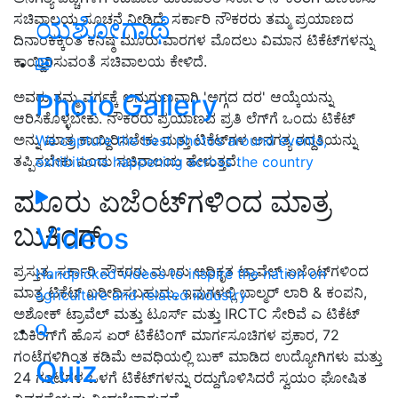
ಸಚಿವಾಲಯ ಸೂಚನೆ ನೀಡಿದೆ. ಸರ್ಕಾರಿ ನೌಕರರು ತಮ್ಮ ಪ್ರಯಾಣದ
ಯಶೋಗಾಥೆ
ದಿನಾಂಕಕ್ಕಿಂತ ಕನಿಷ್ಠ ಮೂರು ವಾರಗಳ ಮೊದಲು ವಿಮಾನ ಟಿಕೆಟ್‌ಗಳನ್ನು
ಕಾಯ್ದಿರಿಸುವಂತೆ ಸಚಿವಾಲಯ ಕೇಳಿದೆ.
Photo Gallery
ಅವರು ತಮ್ಮ ವರ್ಗಕ್ಕೆ ಅನುಗುಣವಾಗಿ 'ಅಗ್ಗದ ದರ' ಆಯ್ಕೆಯನ್ನು
ಆರಿಸಿಕೊಳ್ಳಬೇಕು. ನೌಕರರು ಪ್ರಯಾಣದ ಪ್ರತಿ ಲೆಗ್‌ಗೆ ಒಂದು ಟಿಕೆಟ್
ಅನ್ನು ಮಾತ್ರ ಕಾಯ್ದಿರಿಸಬೇಕು ಮತ್ತು ಟಿಕೆಟ್‌ಗಳ ಅನಗತ್ಯ ರದ್ದತಿಯನ್ನು
We capture the best photos around events,
ತಪ್ಪಿಸಬೇಕು ಎಂದು ಸಚಿವಾಲಯ ಹೇಳುತ್ತದೆ.
exhibitions happening across the country
ಮೂರು ಏಜೆಂಟ್‌ಗಳಿಂದ ಮಾತ್ರ
ಬುಕಿಂಗ್
Videos
ಪ್ರಸ್ತುತ, ಸರ್ಕಾರಿ ನೌಕರರು ಮೂರು ಅಧಿಕೃತ ಟ್ರಾವೆಲ್‌ ಏಜೆಂಟ್‌ಗಳಿಂದ
Handpicked videos to inspire the nation on
ಮಾತ್ರ ಟಿಕೆಟ್ ಖರೀದಿಸಬಹುದು, ಇವುಗಳಲ್ಲಿ ಬಾಲ್ಮರ್ ಲಾರಿ & ಕಂಪನಿ,
agriculture and related industry
ಅಶೋಕ್ ಟ್ರಾವೆಲ್ ಮತ್ತು ಟೂರ್ಸ್ ಮತ್ತು IRCTC ಸೇರಿವೆ ಎ‌ ಟಿಕೆಟ್
ಬುಕಿಂಗ್‌ಗೆ ಹೊಸ ಏರ್ ಟಿಕೆಟಿಂಗ್ ಮಾರ್ಗಸೂಚಿಗಳ ಪ್ರಕಾರ, 72
ಗಂಟೆಗಳಿಗಿಂತ ಕಡಿಮೆ ಅವಧಿಯಲ್ಲಿ ಬುಕ್ ಮಾಡಿದ ಉದ್ಯೋಗಿಗಳು ಮತ್ತು
Quiz
24 ಗಂಟೆಗಳ ಒಳಗೆ ಟಿಕೆಟ್‌ಗಳನ್ನು ರದ್ದುಗೊಳಿಸಿದರೆ ಸ್ವಯಂ ಘೋಷಿತ