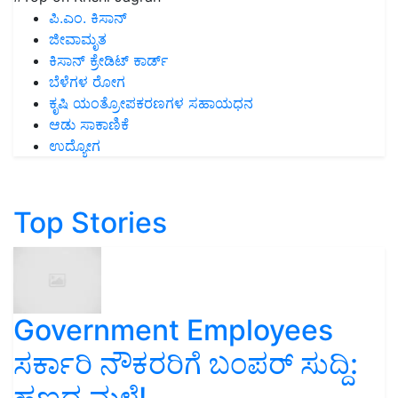
ಪಿ.ಎಂ. ಕಿಸಾನ್
ಜೀವಾಮೃತ
ಕಿಸಾನ್ ಕ್ರೇಡಿಟ್ ಕಾರ್ಡ್
ಬೆಳೆಗಳ ರೋಗ
ಕೃಷಿ ಯಂತ್ರೋಪಕರಣಗಳ ಸಹಾಯಧನ
ಆಡು ಸಾಕಾಣಿಕೆ
ಉದ್ಯೋಗ
Top Stories
Government Employees
ಸರ್ಕಾರಿ ನೌಕರರಿಗೆ ಬಂಪರ್‌ ಸುದ್ದಿ:
ಹಣದ ಮಳೆ!