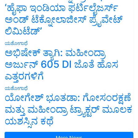
‘ಹೈಫಾ ಇಂಡಿಯಾ ಫರ್ಟಿಲೈಜರ್ಸ್
ಅಂಡ್ ಟೆಕ್ನೋಲಾಜೀಸ್ ಪ್ರೈವೇಟ್
ಲಿಮಿಟೆಡ್’
ಯಶೋಗಾಥೆ
ಅಭಿಷೇಕ್ ತ್ಯಾಗಿ: ಮಹೀಂದ್ರಾ
ಅರ್ಜುನ್ 605 DI ಜೊತೆ ಹೊಸ
ಎತ್ತರಗಳಿಗೆ
ಯಶೋಗಾಥೆ
ಯೋಗೇಶ್ ಭೂತಡಾ: ಗೋಸಂರಕ್ಷಣೆ
ಮತ್ತು ಮಹೀಂದ್ರಾ ಟ್ರ್ಯಾಕ್ಟರ್ ಮೂಲಕ
ಯಶಸ್ಸಿನ ಕಥೆ
More News