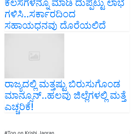
ಕೆಲಸಗಳನ್ನೂ ಮಾಡಿ ದುಪ್ಪಟ್ಟು ಲಾಭ
ಗಳಿಸಿ..ಸರ್ಕಾರದಿಂದ
ಸಹಾಯಧನವು ದೊರೆಯಲಿದೆ
ರಾಜ್ಯದಲ್ಲಿ ಮತ್ತಷ್ಟು ಬಿರುಸುಗೊಂಡ
ಮಾನ್ಸೂನ್‌..ಹಲವು ಜಿಲ್ಲೆಗಳಲ್ಲಿ ಮತ್ತೆ
ಎಚ್ಚರಿಕೆ!
#Top on Krishi Jagran