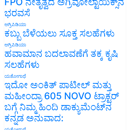
FPO ನೇತೃತ್ವದ ಅಗ್ರಿವೋಲ್ಟಾಯಿಕ್ಸ್‌ನ
ಭರವಸೆ
ಅಗ್ರಿಪಿಡಿಯಾ
ಕಬ್ಬು ಬೆಳೆಯಲು ಸೂಕ್ತ ಸಲಹೆಗಳು
ಅಗ್ರಿಪಿಡಿಯಾ
ಹವಾಮಾನ ಬದಲಾವಣೆಗೆ ತಕ್ಕ ಕೃಷಿ
ಸಲಹೆಗಳು
ಯಶೋಗಾಥೆ
ಇದೋ ಅಂಕಿತ್ ಪಾಟೀಲ್ ಮತ್ತು
ಮಹೀಂದ್ರಾ 605 NOVO ಟ್ರಾಕ್ಟರ್
ಬಗ್ಗೆ ನಿಮ್ಮ ಹಿಂದಿ ಡಾಕ್ಯುಮೆಂಟ್‌ನ
ಕನ್ನಡ ಅನುವಾದ:
ಯಶೋಗಾಥೆ