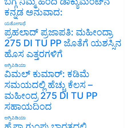
ಬಗ್ಗೆ ನಿಮ್ಮ ಹಿಂದಿ ಡಾಕ್ಯುಮೆಂಟ್‌ನ
ಕನ್ನಡ ಅನುವಾದ:
ಯಶೋಗಾಥೆ
ಪ್ರಹಲಾದ್ ಪ್ರಜಾಪತಿ: ಮಹೀಂದ್ರಾ
275 DI TU PP ಜೊತೆಗೆ ಯಶಸ್ಸಿನ
ಹೊಸ ಎತ್ತರಗಳಿಗೆ
ಅಗ್ರಿಪಿಡಿಯಾ
ವಿಮಲ್ ಕುಮಾರ್: ಕಡಿಮೆ
ಸಮಯದಲ್ಲಿ ಹೆಚ್ಚು ಕೆಲಸ –
ಮಹೀಂದ್ರ 275 DI TU PP
ಸಹಾಯದಿಂದ
ಅಗ್ರಿಪಿಡಿಯಾ
ಹೈಫಾ ಗುಂಪು ಭಾರತದಲ್ಲಿ