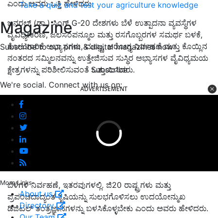
ಎಂದು ಅವರು ಒತ್ತಿ ಹೇಳಿದರು.
Take a quiz and test your agriculture knowledge
Magazine
ಜನರಲ್ (ಡಾ.) ಸಿಂಗ್ G-20 ದೇಶಗಳು ಬೆಳೆ ಉತ್ಪಾದನಾ ವ್ಯವಸ್ಥೆಗಳ
ವೈವಿಧ್ಯೀಕರಣ, ಜಲಸಂಪನ್ಮೂಲ ಮತ್ತು ರಸಗೊಬ್ಬರಗಳ ಸಮರ್ಥ ಬಳಕೆ,
ತೋಟಗಾರಿಕೆ ಅಭ್ಯಾಸಗಳು, ಮಣ್ಣು, ಆರೋಗ್ಯ ನಿರ್ವಹಣೆ ಮತ್ತು ಕೊಯ್ಲಿನ
Subscribe to our print & digital magazines now
ನಂತರದ ಸಮ್ಮಿಲನವನ್ನು ಉತ್ತೇಜಿಸುವ ಸುಸ್ಥಿರ ಅಭ್ಯಾಸಗಳ ವೈವಿಧ್ಯಮಯ
Subscribe
ಕ್ಷೇತ್ರಗಳನ್ನು ಪರಿಶೀಲಿಸುವಂತೆ ಒತ್ತಾಯಿಸಿದರು.
We're social. Connect with us on:
ADVERTISEMENT
More Links
ಬೆಳೆಗಳ ನಿರ್ವಹಣೆ, ಇತರವುಗಳಲ್ಲಿ. ಜಿ20 ರಾಷ್ಟ್ರಗಳು ಮತ್ತು
About us
ಪ್ರಪಂಚದಾದ್ಯಂತ ಕೃಷಿಯನ್ನು ಸುಲಭಗೊಳಿಸಲು ಉದಯೋನ್ಮುಖ
Directory
ಡಿಜಿಟಲ್ ತಂತ್ರಜ್ಞಾನಗಳನ್ನು ಬಳಸಿಕೊಳ್ಳಬೇಕು ಎಂದು ಅವರು ಹೇಳಿದರು.
Our Team