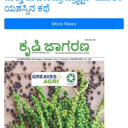
ಯಶಸ್ಸಿನ ಕಥೆ
More News