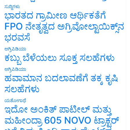
ಸುದ್ದಿಗಳು
ಭಾರತದ ಗ್ರಾಮೀಣ ಆರ್ಥಿಕತೆಗೆ
FPO ನೇತೃತ್ವದ ಅಗ್ರಿವೋಲ್ಟಾಯಿಕ್ಸ್‌ನ
ಭರವಸೆ
ಅಗ್ರಿಪಿಡಿಯಾ
ಕಬ್ಬು ಬೆಳೆಯಲು ಸೂಕ್ತ ಸಲಹೆಗಳು
ಅಗ್ರಿಪಿಡಿಯಾ
ಹವಾಮಾನ ಬದಲಾವಣೆಗೆ ತಕ್ಕ ಕೃಷಿ
ಸಲಹೆಗಳು
ಯಶೋಗಾಥೆ
ಇದೋ ಅಂಕಿತ್ ಪಾಟೀಲ್ ಮತ್ತು
ಮಹೀಂದ್ರಾ 605 NOVO ಟ್ರಾಕ್ಟರ್