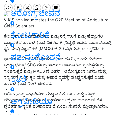
ಆರೋಗ್ಯ ಜೀವನ
V K Singh inaugurates the G20 Meeting of Agricultural
Chief Scientists
ತೋಟಗಾರಿಕೆ
ಕೇಂದ್ರ ನಾಗರಿಕ ವಿಮಾನಯಾನ ಮತ್ತು ರಸ್ತೆ ಸಾರಿಗೆ ಮತ್ತು ಹೆದ್ದಾರಿಗಳ
ರಾಜ್ಯ ಸಚಿವ ಜನರಲ್ (ಡಾ.) ವಿಕೆ ಸಿಂಗ್ (ನಿವೃತ್ತ) ಅವರು ವಾರಣಾಸಿಯಲ್ಲಿ
ಕೃಷಿ ಮುಖ್ಯ ವಿಜ್ಞಾನಿಗಳ (MACS) ಜಿ 20 ಸಭೆಯನ್ನು ಉದ್ಘಾಟಿಸಿದರು .
ಪಶುಸಂಗೋಪನೆ
ಭಾರತದ G20 ಪ್ರೆಸಿಡೆನ್ಸಿ ಥೀಮ್ 'ಒಂದು ಭೂಮಿ, ಒಂದು ಕುಟುಂಬ,
ಒಂದು ಭವಿಷ್ಯ' SDG ಗಳನ್ನು ಸಾಧಿಸಲು ಸಾಮೂಹಿಕ ಪ್ರಯತ್ನಗಳನ್ನು
ಸೂಚಿಸುತ್ತದೆ ಮತ್ತು MACS ನ ಥೀಮ್, "ಆರೋಗ್ಯವಂತ ಜನರು ಮತ್ತು
ಇತರೆ
ಸಸ್ಯಗಳಿಗೆ ಸುಸ್ಥಿರ ಕೃಷಿ ಮತ್ತು ಆಹಾರ ವ್ಯವಸ್ಥೆ" ಪ್ರತಿಧ್ವನಿಸುತ್ತದೆ ಎಂದು
ಜನರಲ್ (ಡಾ.) ಸಿಂಗ್ ಹೇಳಿದರು.
ಆರೋಗ್ಯವನ್ನು ಸುಧಾರಿಸಲು ಮತ್ತು ಮಹಿಳೆಯರು ಮತ್ತು ಮಕ್ಕಳ
ಅಗ್ರಿಪೀಡಿಯಾ
ಪೌಷ್ಟಿಕಾಂಶದ ಸಮಸ್ಯೆಗಳನ್ನು ಪರಿಹರಿಸಲು ಜೈವಿಕ-ಬಲವರ್ಧಿತ ಬೆಳೆ
ಪ್ರಭೇದಗಳು ತ್ವರಿತ ಪರಿಹಾರವಾಗಿದೆ ಎಂದು ಸಚಿವರು ಪ್ರೋತ್ಸಾಹಿಸಿದರು.