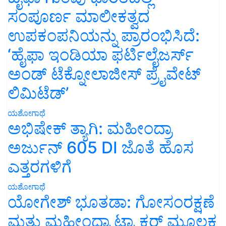
ಸಂಪೂರ್ಣ ಮಾಲೀಕತ್ವದ
ಉಪಕಂಪನಿಯನ್ನು ಪ್ರಾರಂಭಿಸಿದೆ:
‘ಹೈಫಾ ಇಂಡಿಯಾ ಫರ್ಟಿಲೈಜರ್ಸ್
ಅಂಡ್ ಟೆಕ್ನೋಲಾಜೀಸ್ ಪ್ರೈವೇಟ್
ಲಿಮಿಟೆಡ್’
ಯಶೋಗಾಥೆ
ಅಭಿಷೇಕ್ ತ್ಯಾಗಿ: ಮಹೀಂದ್ರಾ
ಅರ್ಜುನ್ 605 DI ಜೊತೆ ಹೊಸ
ಎತ್ತರಗಳಿಗೆ
ಯಶೋಗಾಥೆ
ಯೋಗೇಶ್ ಭೂತಡಾ: ಗೋಸಂರಕ್ಷಣೆ
ಮತ್ತು ಮಹೀಂದ್ರಾ ಟ್ರ್ಯಾಕ್ಟರ್ ಮೂಲಕ