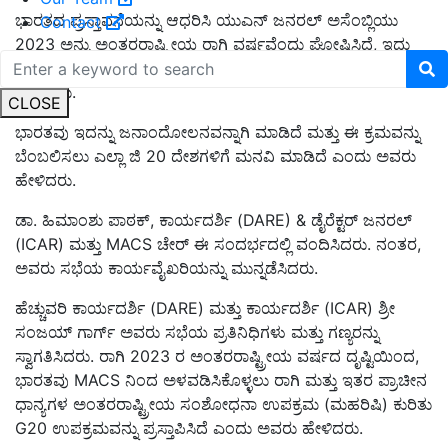
ಭಾರತದ ಪ್ರಸ್ತಾವನೆಯನ್ನು ಆಧರಿಸಿ ಯುಎನ್ ಜನರಲ್ ಅಸೆಂಬ್ಲಿಯು
Contact
2023 ಅನ್ನು ಅಂತರರಾಷ್ಟ್ರೀಯ ರಾಗಿ ವರ್ಷವೆಂದು ಘೋಷಿಸಿದೆ, ಇದು
ಜಗತ್ತಿಗೆ ರಾಗಿಯ ಪ್ರಯೋಜನಗಳನ್ನು ಎತ್ತಿ ತೋರಿಸುತ್ತದೆ ಎಂದು ಅವರು
ಹೇಳಿದರು.
CLOSE
ಭಾರತವು ಇದನ್ನು ಜನಾಂದೋಲನವನ್ನಾಗಿ ಮಾಡಿದೆ ಮತ್ತು ಈ ಕ್ರಮವನ್ನು
ಬೆಂಬಲಿಸಲು ಎಲ್ಲಾ ಜಿ 20 ದೇಶಗಳಿಗೆ ಮನವಿ ಮಾಡಿದೆ ಎಂದು ಅವರು
ಹೇಳಿದರು.
ಡಾ. ಹಿಮಾಂಶು ಪಾಠಕ್, ಕಾರ್ಯದರ್ಶಿ (DARE) & ಡೈರೆಕ್ಟರ್ ಜನರಲ್
(ICAR) ಮತ್ತು MACS ಚೇರ್ ಈ ಸಂದರ್ಭದಲ್ಲಿ ವಂದಿಸಿದರು. ನಂತರ,
ಅವರು ಸಭೆಯ ಕಾರ್ಯವೈಖರಿಯನ್ನು ಮುನ್ನಡೆಸಿದರು.
ಹೆಚ್ಚುವರಿ ಕಾರ್ಯದರ್ಶಿ (DARE) ಮತ್ತು ಕಾರ್ಯದರ್ಶಿ (ICAR) ಶ್ರೀ
ಸಂಜಯ್ ಗಾರ್ಗ್ ಅವರು ಸಭೆಯ ಪ್ರತಿನಿಧಿಗಳು ಮತ್ತು ಗಣ್ಯರನ್ನು
ಸ್ವಾಗತಿಸಿದರು. ರಾಗಿ 2023 ರ ಅಂತರರಾಷ್ಟ್ರೀಯ ವರ್ಷದ ದೃಷ್ಟಿಯಿಂದ,
ಭಾರತವು MACS ನಿಂದ ಅಳವಡಿಸಿಕೊಳ್ಳಲು ರಾಗಿ ಮತ್ತು ಇತರ ಪ್ರಾಚೀನ
ಧಾನ್ಯಗಳ ಅಂತರರಾಷ್ಟ್ರೀಯ ಸಂಶೋಧನಾ ಉಪಕ್ರಮ (ಮಹರಿಷಿ) ಕುರಿತು
G20 ಉಪಕ್ರಮವನ್ನು ಪ್ರಸ್ತಾಪಿಸಿದೆ ಎಂದು ಅವರು ಹೇಳಿದರು.