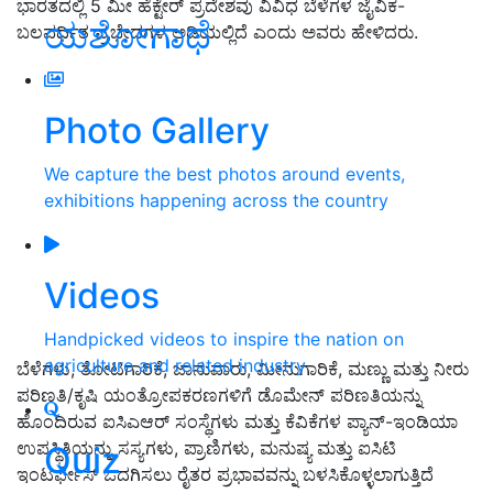
ಭಾರತದಲ್ಲಿ 5 ಮೀ ಹೆಕ್ಟೇರ್ ಪ್ರದೇಶವು ವಿವಿಧ ಬೆಳೆಗಳ ಜೈವಿಕ-
ಯಶೋಗಾಥೆ
ಬಲವರ್ಧಿತ ಪ್ರಭೇದಗಳ ಅಡಿಯಲ್ಲಿದೆ ಎಂದು ಅವರು ಹೇಳಿದರು.
Photo Gallery
We capture the best photos around events,
exhibitions happening across the country
Videos
Handpicked videos to inspire the nation on
agriculture and related industry
ಬೆಳೆಗಳು, ತೋಟಗಾರಿಕೆ, ಜಾನುವಾರು, ಮೀನುಗಾರಿಕೆ, ಮಣ್ಣು ಮತ್ತು ನೀರು
ಪರಿಣತಿ/ಕೃಷಿ ಯಂತ್ರೋಪಕರಣಗಳಿಗೆ ಡೊಮೇನ್ ಪರಿಣತಿಯನ್ನು
ಹೊಂದಿರುವ ಐಸಿಎಆರ್ ಸಂಸ್ಥೆಗಳು ಮತ್ತು ಕೆವಿಕೆಗಳ ಪ್ಯಾನ್-ಇಂಡಿಯಾ
ಉಪಸ್ಥಿತಿಯನ್ನು ಸಸ್ಯಗಳು, ಪ್ರಾಣಿಗಳು, ಮನುಷ್ಯ ಮತ್ತು ಐಸಿಟಿ
Quiz
ಇಂಟರ್ಫೇಸ್ ಒದಗಿಸಲು ರೈತರ ಪ್ರಭಾವವನ್ನು ಬಳಸಿಕೊಳ್ಳಲಾಗುತ್ತಿದೆ