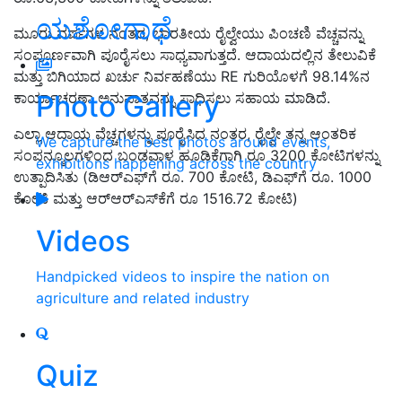
ಯಶೋಗಾಥೆ
ಮೂರು ವರ್ಷಗಳ ನಂತರ, ಭಾರತೀಯ ರೈಲ್ವೇಯು ಪಿಂಚಣಿ ವೆಚ್ಚವನ್ನು
ಸಂಪೂರ್ಣವಾಗಿ ಪೂರೈಸಲು ಸಾಧ್ಯವಾಗುತ್ತದೆ. ಆದಾಯದಲ್ಲಿನ ತೇಲುವಿಕೆ
ಮತ್ತು ಬಿಗಿಯಾದ ಖರ್ಚು ನಿರ್ವಹಣೆಯು RE ಗುರಿಯೊಳಗೆ 98.14%ನ
Photo Gallery
ಕಾರ್ಯಾಚರಣಾ ಅನುಪಾತವನ್ನು ಸಾಧಿಸಲು ಸಹಾಯ ಮಾಡಿದೆ.
ಎಲ್ಲಾ ಆದಾಯ ವೆಚ್ಚಗಳನ್ನು ಪೂರೈಸಿದ ನಂತರ, ರೈಲ್ವೇ ತನ್ನ ಆಂತರಿಕ
We capture the best photos around events,
ಸಂಪನ್ಮೂಲಗಳಿಂದ ಬಂಡವಾಳ ಹೂಡಿಕೆಗಾಗಿ ರೂ 3200 ಕೋಟಿಗಳನ್ನು
exhibitions happening across the country
ಉತ್ಪಾದಿಸಿತು (ಡಿಆರ್‌ಎಫ್‌ಗೆ ರೂ. 700 ಕೋಟಿ, ಡಿಎಫ್‌ಗೆ ರೂ. 1000
ಕೋಟಿ ಮತ್ತು ಆರ್‌ಆರ್‌ಎಸ್‌ಕೆಗೆ ರೂ 1516.72 ಕೋಟಿ)
Videos
Handpicked videos to inspire the nation on
agriculture and related industry
Quiz