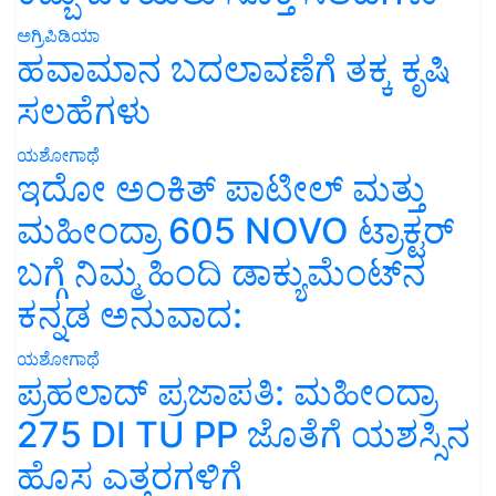
ಅಗ್ರಿಪಿಡಿಯಾ
ಹವಾಮಾನ ಬದಲಾವಣೆಗೆ ತಕ್ಕ ಕೃಷಿ
ಸಲಹೆಗಳು
ಯಶೋಗಾಥೆ
ಇದೋ ಅಂಕಿತ್ ಪಾಟೀಲ್ ಮತ್ತು
ಮಹೀಂದ್ರಾ 605 NOVO ಟ್ರಾಕ್ಟರ್
ಬಗ್ಗೆ ನಿಮ್ಮ ಹಿಂದಿ ಡಾಕ್ಯುಮೆಂಟ್‌ನ
ಕನ್ನಡ ಅನುವಾದ:
ಯಶೋಗಾಥೆ
ಪ್ರಹಲಾದ್ ಪ್ರಜಾಪತಿ: ಮಹೀಂದ್ರಾ
275 DI TU PP ಜೊತೆಗೆ ಯಶಸ್ಸಿನ
ಹೊಸ ಎತ್ತರಗಳಿಗೆ