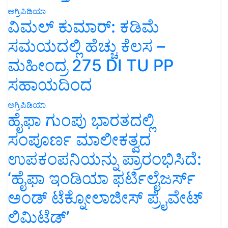
ಅಗ್ರಿಪಿಡಿಯಾ
ವಿಮಲ್ ಕುಮಾರ್: ಕಡಿಮೆ
ಸಮಯದಲ್ಲಿ ಹೆಚ್ಚು ಕೆಲಸ –
ಮಹೀಂದ್ರ 275 DI TU PP
ಸಹಾಯದಿಂದ
ಅಗ್ರಿಪಿಡಿಯಾ
ಹೈಫಾ ಗುಂಪು ಭಾರತದಲ್ಲಿ
ಸಂಪೂರ್ಣ ಮಾಲೀಕತ್ವದ
ಉಪಕಂಪನಿಯನ್ನು ಪ್ರಾರಂಭಿಸಿದೆ:
‘ಹೈಫಾ ಇಂಡಿಯಾ ಫರ್ಟಿಲೈಜರ್ಸ್
ಅಂಡ್ ಟೆಕ್ನೋಲಾಜೀಸ್ ಪ್ರೈವೇಟ್
ಲಿಮಿಟೆಡ್’