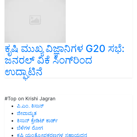
ಕೃಷಿ ಮುಖ್ಯ ವಿಜ್ಞಾನಿಗಳ G20 ಸಭೆ:
ಜನರಲ್ ವಿಕೆ ಸಿಂಗ್‌ರಿಂದ
ಉದ್ಘಾಟಿನೆ
#Top on Krishi Jagran
ಪಿ.ಎಂ. ಕಿಸಾನ್
ಜೀವಾಮೃತ
ಕಿಸಾನ್ ಕ್ರೇಡಿಟ್ ಕಾರ್ಡ್
ಬೆಳೆಗಳ ರೋಗ
ಕೃಷಿ ಯಂತ್ರೋಪಕರಣಗಳ ಸಹಾಯಧನ