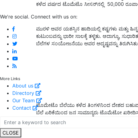
ಕಳೆದ ವರ್ಷದ ಟೊಮೆಟೊ ಸೀಸನ್‌ನಲ್ಲಿ 50,000 ರೂಪಾಯಿ
We're social. Connect with us on:
ಮುರಳಿ ಅವರ ಯಶಸ್ಸಿನ ಹಾದಿಯಲ್ಲಿ ಕಷ್ಟಗಳು ಮತ್ತು ಹಿನ
ಕುಟುಂಬವನ್ನು ಭಾರೀ ಸಾಲಕ್ಕೆ ತಳ್ಳಿತು. ಆದಾಗ್ಯೂ, ಸುಧ
ಬೆಲೆಗಳ ಸಂಯೋಜನೆಯು ಅವರ ಅದೃಷ್ಟವನ್ನು ತಿರುಗಿಸಿತು
More Links
About us
Directory
Our Team
ಟೊಮೇಟೊ ಬೆಲೆಯು ಕಳೆದ ತಿಂಗಳಿನಿಂದ ದೇಶದ ಬಹುಪಾಲು
Contact
ಬೆಲೆ ಏರಿಕೆಯಿಂದ ಜನ ಸಾಮಾನ್ಯರು ಟೊಮೆಟೋ ಖರೀದಿಸಲು 
CLOSE