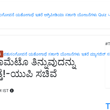
ಂಗೋಪನೆ
ಯಶೋಗಾಥೆ
ಇತರೆ
ಅಗ್ರಿಪೀಡಿಯಾ
ಸರ್ಕಾರಿ ಯೋಜನೆಗಳು
Quiz
ப
#T
4
ಪಶುಸಂಗೋಪನೆ
ಯಶೋಗಾಥೆ
ಸರ್ಕಾರಿ ಯೋಜನೆಗಳು
ಇತರೆ
ಮ್ಯಾಗಜಿನ್‌ ಸಬ್‌
ೆಟೊ ತಿನ್ನುವುದನ್ನು
ುತ್ತೆ!-ಯುಪಿ ಸಚಿವೆ
M IST
T