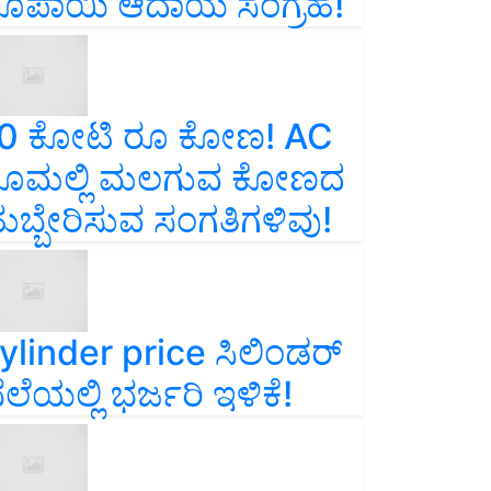
ೂಪಾಯಿ ಆದಾಯ ಸಂಗ್ರಹ!
0 ಕೋಟಿ ರೂ ಕೋಣ! AC
ೂಮಲ್ಲಿ ಮಲಗುವ ಕೋಣದ
ುಬ್ಬೇರಿಸುವ ಸಂಗತಿಗಳಿವು!
ylinder price ಸಿಲಿಂಡರ್‌
ೆಲೆಯಲ್ಲಿ ಭರ್ಜರಿ ಇಳಿಕೆ!