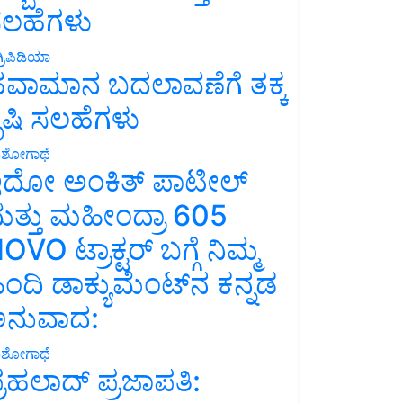
ಲಹೆಗಳು
್ರಿಪಿಡಿಯಾ
ವಾಮಾನ ಬದಲಾವಣೆಗೆ ತಕ್ಕ
ೃಷಿ ಸಲಹೆಗಳು
ಶೋಗಾಥೆ
ದೋ ಅಂಕಿತ್ ಪಾಟೀಲ್
ತ್ತು ಮಹೀಂದ್ರಾ 605
OVO ಟ್ರಾಕ್ಟರ್ ಬಗ್ಗೆ ನಿಮ್ಮ
ಿಂದಿ ಡಾಕ್ಯುಮೆಂಟ್‌ನ ಕನ್ನಡ
ನುವಾದ:
ಶೋಗಾಥೆ
್ರಹಲಾದ್ ಪ್ರಜಾಪತಿ: