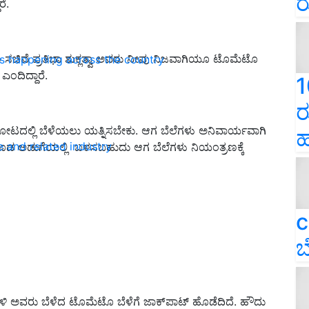
ರ
ರೆ.
ಾಣ ಸಚಿವೆ ಪ್ರತಿಭಾ ಶುಕ್ಲತ್ವಾ ಅವರು ನೀವು ನಿಜವಾಗಿಯೂ ಟೊಮೆಟೊ
ns happening across the country
 ಎಂದಿದ್ದಾರೆ.
1
ರ
ತೋಟದಲ್ಲಿ ಬೆಳೆಯಲು ಯತ್ನಿಸಬೇಕು. ಆಗ ಬೆಲೆಗಳು ಅನಿವಾರ್ಯವಾಗಿ
ಹ
e and related industry
 ಕೂಡ ಅಡುಗೆಯಲ್ಲಿ ಬಳಸಬಹುದು ಆಗ ಬೆಲೆಗಳು ನಿಯಂತ್ರಣಕ್ಕೆ
c
ಬ
ರಳಿ ಅವರು ಬೆಳೆದ ಟೊಮೆಟೊ ಬೆಳೆಗೆ ಜಾಕ್‌ಪಾಟ್ ಹೊಡೆದಿದೆ. ಹೌದು