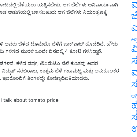
ಮ
 ಕೂಡ ಅಡುಗೆಯಲ್ಲಿ ಬಳಸಬಹುದು ಆಗ ಬೆಲೆಗಳು ನಿಯಂತ್ರಣಕ್ಕೆ
ಜ
ಎ
ರಳಿ ಅವರು ಬೆಳೆದ ಟೊಮೆಟೊ ಬೆಳೆಗೆ ಜಾಕ್‌ಪಾಟ್ ಹೊಡೆದಿದೆ. ಹೌದು
ಅಗ
ಗಳಿಸದ ಮುರಳಿ ಒಂದೇ ದಿನದಲ್ಲಿ 4 ಕೋಟಿ ಗಳಿಸಿದ್ದಾರೆ.
ವ
್ನಡೆಗಳಿವೆ. ಕಳೆದ ವರ್ಷ, ಟೊಮೆಟೊ ಬೆಲೆ ಕುಸಿತವು ಅವರ
ಸ
ಾರಿತ ವಿದ್ಯುತ್ ಸರಬರಾಜು, ಉತ್ತಮ ಬೆಳೆ ಗುಣಮಟ್ಟ ಮತ್ತು ಅನುಕೂಲಕರ
ಮ
. ಇದರೊಂದಿಗೆ ತಿಂಗಳಲ್ಲೇ ಕೋಟ್ಯಾಧಿಪತಿಯಾದರು.
l talk about tomato price
ಅಗ
ಹ
ಸ
ಉ