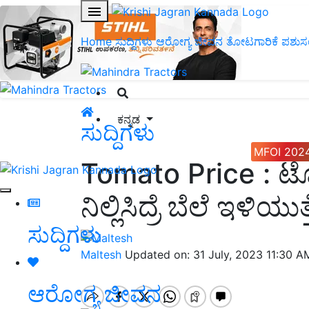
Home
ಸುದ್ದಿಗಳು
ಆರೋಗ್ಯ ಜೀವನ
ತೋಟಗಾರಿಕೆ
ಪಶುಸ
ಕನ್ನಡ
ಸುದ್ದಿಗಳು
MFOI 202
Tomato Price : ಟೊಮ
ನಿಲ್ಲಿಸಿದ್ರೆ ಬೆಲೆ ಇಳಿಯ
ಸುದ್ದಿಗಳು
Maltesh
Updated on: 31 July, 2023 11:30 A
ಆರೋಗ್ಯ ಜೀವನ