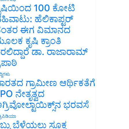
ೃಷಿಯಿಂದ 100 ಕೋಟಿ
ಹಿವಾಟು: ಹೆಲಿಕಾಪ್ಟರ್
ಂತರ ಈಗ ವಿಮಾನದ
ೂಲಕ ಕೃಷಿ ಕ್ರಾಂತಿ
ರಲಿದ್ದಾರೆ ಡಾ. ರಾಜಾರಾಮ್
್ರಿಪಾಠಿ
್ದಿಗಳು
ಾರತದ ಗ್ರಾಮೀಣ ಆರ್ಥಿಕತೆಗೆ
PO ನೇತೃತ್ವದ
ಗ್ರಿವೋಲ್ಟಾಯಿಕ್ಸ್‌ನ ಭರವಸೆ
್ರಿಪಿಡಿಯಾ
ಬ್ಬು ಬೆಳೆಯಲು ಸೂಕ್ತ