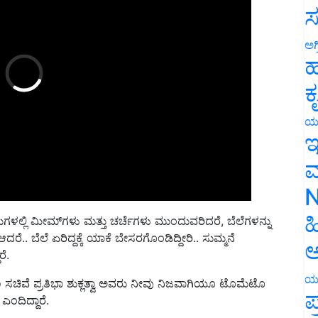
ಸ
ಅಗ
ಹ
ಕ
ಯ
ಇ
ಮ
N
ಲ್ಲಿ ಮೀಮ್‌ಗಳು ಮತ್ತು ಚರ್ಚೆಗಳು ಮುಂದುವರಿದರೆ, ಬೆಲೆಗಳನ್ನು
ಹ
.. ಬೆಲೆ ಏರಿದ್ದಕ್ಕೆ ಯಾಕೆ ಬೇಸರಗೊಂಡಿದ್ದೀರಿ.. ಸುಮ್ಮನೆ
ರೆ.
ಅ
ಾಣ ಸಚಿವೆ ಪ್ರತಿಭಾ ಶುಕ್ಲತ್ವಾ ಅವರು ನೀವು ನಿಜವಾಗಿಯೂ ಟೊಮೆಟೊ
ಯ
 ಎಂದಿದ್ದಾರೆ.
ಪ
ತೋಟದಲ್ಲಿ ಬೆಳೆಯಲು ಯತ್ನಿಸಬೇಕು. ಆಗ ಬೆಲೆಗಳು ಅನಿವಾರ್ಯವಾಗಿ