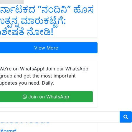
ರ್ನಾಟಕದ “ನಂದಿನಿ” ಹೊಸ
ತ್ಪನ್ನ ಮಾರುಕಟ್ಟೆಗೆ:
ಿಶೇಷತೆ ನೋಡಿ!
View More
We're on WhatsApp! Join our WhatsApp
group and get the most important
updates you need. Daily.
Join on WhatsApp
atest feeds
ಶೋಗಾಥೆ