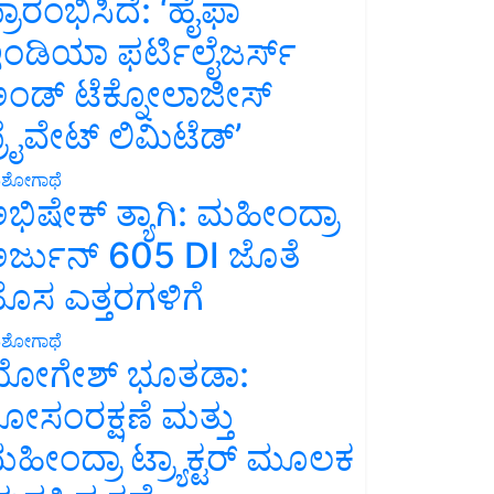
್ರಾರಂಭಿಸಿದೆ: ‘ಹೈಫಾ
ಂಡಿಯಾ ಫರ್ಟಿಲೈಜರ್ಸ್
ಂಡ್ ಟೆಕ್ನೋಲಾಜೀಸ್
್ರೈವೇಟ್ ಲಿಮಿಟೆಡ್’
ಶೋಗಾಥೆ
ಭಿಷೇಕ್ ತ್ಯಾಗಿ: ಮಹೀಂದ್ರಾ
ರ್ಜುನ್ 605 DI ಜೊತೆ
ೊಸ ಎತ್ತರಗಳಿಗೆ
ಶೋಗಾಥೆ
ೋಗೇಶ್ ಭೂತಡಾ:
ೋಸಂರಕ್ಷಣೆ ಮತ್ತು
ಹೀಂದ್ರಾ ಟ್ರ್ಯಾಕ್ಟರ್ ಮೂಲಕ