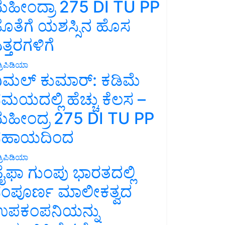
ಹೀಂದ್ರಾ 275 DI TU PP
ೊತೆಗೆ ಯಶಸ್ಸಿನ ಹೊಸ
ತ್ತರಗಳಿಗೆ
್ರಿಪಿಡಿಯಾ
ಿಮಲ್ ಕುಮಾರ್: ಕಡಿಮೆ
ಮಯದಲ್ಲಿ ಹೆಚ್ಚು ಕೆಲಸ –
ಹೀಂದ್ರ 275 DI TU PP
ಸಹಾಯದಿಂದ
್ರಿಪಿಡಿಯಾ
ೈಫಾ ಗುಂಪು ಭಾರತದಲ್ಲಿ
ಂಪೂರ್ಣ ಮಾಲೀಕತ್ವದ
ಪಕಂಪನಿಯನ್ನು