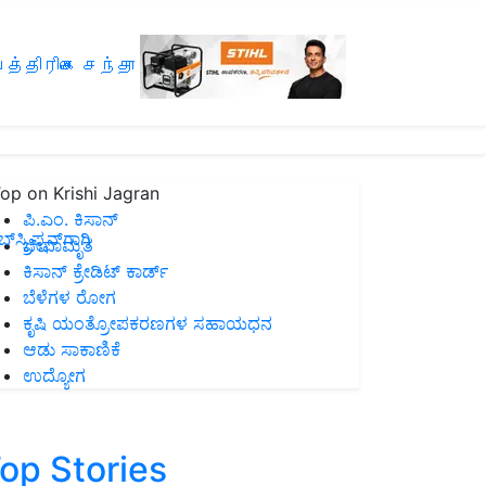
த்திரிகை சந்தா
op on Krishi Jagran
ಪಿ.ಎಂ. ಕಿಸಾನ್
ಸ್ಕ್ರಿಪ್ಷನ್‌ಗಾಗಿ
ಜೀವಾಮೃತ
ಕಿಸಾನ್ ಕ್ರೇಡಿಟ್ ಕಾರ್ಡ್
ಬೆಳೆಗಳ ರೋಗ
ಕೃಷಿ ಯಂತ್ರೋಪಕರಣಗಳ ಸಹಾಯಧನ
ಆಡು ಸಾಕಾಣಿಕೆ
ಉದ್ಯೋಗ
op Stories