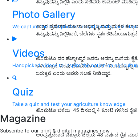
ತಿನ್ನುವುದನ್ನು ನಿಲ್ಲಿಸಿ ಎಂದು ಸಚಿವರು ಕಾಮೆಂಟ್ ಮಾಡಿದ್ದಾ
Photo Gallery
ಉತ್ತರ ಪ್ರದೇಶದ ಮಹಿಳಾ ಅಭಿವೃದ್ಧಿ ಮತ್ತು ಮಕ್ಕಳ ಕಲ್ಯ
We capture the best photos around events, exhibitio
ತಿನ್ನುವುದನ್ನು ನಿಲ್ಲಿಸಿದರೆ, ಬೆಲೆಗಳು ಸ್ವತಃ ಕಡಿಮೆಯಾಗುತ್ತವೆ
Videos
ಟೊಮೆಟೊ ದರ ಹೆಚ್ಚಾಗಿದ್ದರೆ ಜನರು ಅದನ್ನು ಮನೆಯ ಕೈ
Handpicked videos to inspire the nation on agricultur
ಇಳಿಯುತ್ತವೆ. ನೀವು ಟೊಮೆಟೊ ಬದಲಿಗೆ ನಿಂಬೆಹಣ್ಣನ್ನು
ಬರುತ್ತವೆ ಎಂದು ಅವರು ಸಲಹೆ ನೀಡಿದ್ದಾರೆ.
Quiz
Take a quiz and test your agriculture knowledge
ಟೊಮೆಟೊ ಬೆಳೆದು 45 ದಿನದಲ್ಲಿ 4 ಕೋಟಿ ಗಳಿಸಿದ ರೈತ!
Magazine
Subscribe to our print & digital magazines now
ಆಂಧ್ರಪ್ರದೇಶದ ಚಿತ್ತೂರು ಜಿಲ್ಲೆಯ 48 ವರ್ಷದ ರೈತ ಮು