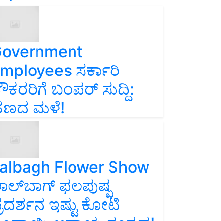
overnment
mployees ಸರ್ಕಾರಿ
ೌಕರರಿಗೆ ಬಂಪರ್‌ ಸುದ್ದಿ:
ಣದ ಮಳೆ!
albagh Flower Show
ಾಲ್‌ಬಾಗ್ ಫಲಪುಷ್ಪ
್ರದರ್ಶನ ಇಷ್ಟು ಕೋಟಿ