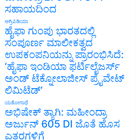
ಸಹಾಯದಿಂದ
ಅಗ್ರಿಪಿಡಿಯಾ
ಹೈಫಾ ಗುಂಪು ಭಾರತದಲ್ಲಿ
ಸಂಪೂರ್ಣ ಮಾಲೀಕತ್ವದ
ಉಪಕಂಪನಿಯನ್ನು ಪ್ರಾರಂಭಿಸಿದೆ:
‘ಹೈಫಾ ಇಂಡಿಯಾ ಫರ್ಟಿಲೈಜರ್ಸ್
ಅಂಡ್ ಟೆಕ್ನೋಲಾಜೀಸ್ ಪ್ರೈವೇಟ್
ಲಿಮಿಟೆಡ್’
ಯಶೋಗಾಥೆ
ಅಭಿಷೇಕ್ ತ್ಯಾಗಿ: ಮಹೀಂದ್ರಾ
ಅರ್ಜುನ್ 605 DI ಜೊತೆ ಹೊಸ
ಎತ್ತರಗಳಿಗೆ