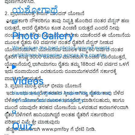
ಪೂರ್ಣಗೊಳಿಸಿದೆ.
ಯಶೋಗಾಥೆ
2. ಪ್ರಧಾನಮಂತ್ರಿ ಕಿಸಾನ್ ಮಂದನ್ ಯೋಜನೆ
ಎಲ್ಲ ಸರ್ಕಾರಿ ನೌಕರರಿಗೂ ತಾವು ನಿವೃತ್ತಿ ಹೊಂದಿದ ನಂತರ ಪೆನ್ಷನ್ ಹಣ
ಬರುತ್ತದೆ, ಆದರೆ ರೈತರಿಗೂ ಕೂಡ ಪಿಂಚಣಿ ಬರುತ್ತದೆ ಎಂದರೆ ನೀವು
Photo Gallery
ನಂಬುತ್ತೀರಾ? ಹೌದು ನೀವು ನಂಬಲೇಬೇಕು ಯಾಕೆಂದರೆ ಈ ಯೋಜನೆಯ
ಮೂಲಕ ರೈತರು 60 ವರ್ಷಗಳ ನಂತರ ರೈತರಿಗೆ ಪೆನ್ಷನ್ ನೀಡುವ
We capture the best photos around events,
ಯೋಜನೆಯಾಗಿದೆ. ಯೋಜನೆಯ ಮೂಲಕ ತಮ್ಮ 60 ವರ್ಷದ ನಂತರ
exhibitions happening across the country
ರೈತರಿಗೆ ಕನಿಷ್ಠ 3000 ರೂಪಾಯಿ ಮಾಸಿಕವಾಗಿ ಪಿಂಚಣಿ ದೊರೆಯುತ್ತದೆ,
ಯೋಜನೆಯಲ್ಲಿ ಭಾಗಿಯಾಗಲು ರೈತರು ತಮ್ಮ 18ರಿಂದ 40 ವರ್ಷದ ಒಳಗೆ
ಇದು ರೂಪಾಯಿಂದ ಎರಡುನೂರು ರೂಪಾಯಿಗಳವರೆಗೆ ಸರ್ಕಾರಕ್ಕೆ
Videos
ಪಾವತಿಸಬೇಕಾಗುತ್ತದೆ.
3. ಪ್ರಧಾನ ಮಂತ್ರಿ ಫಸಲ್ ಭೀಮಾ ಯೋಜನೆ
ಇದು ಒಂದು ಇನ್ಸೂರೆನ್ಸ್ ತರಹದ ಸ್ಕೀಮ ಆಗಿದ್ದು, ರೈತರು ತಾವು ಬೆಳೆದ
Handpicked videos to inspire the nation on
ಬೆಳೆಗಳಿಗೆ ಯೋಜನೆಯ ಮೂಲಕ ಇನ್ಸೂರೆನ್ಸ್ ಮಾಡಿಸಬಹುದು, ಹಾಗೂ
agriculture and related industry
ಮುಂದೆ ಯಾವುದೇ ತರಹದ ಯೋಜನೆಯ ಒಳಪಡುವ ಕಾರಣಗಳಿಂದಾಗಿ
ರೈತರ ಬೆಳೆಗಳಿಗೆ ಹಾನಿಯಾಗಿದ್ದರೆ ಅಂತಹ ರೈತರಿಗೆ ಸರ್ಕಾರದಿಂದ
ಪರಿಹಾರ ವಿಮೆ ಕ್ಲೇ ಮಾಡುವುದು
Quiz
ಹೆಚ್ಚಿನ ಮಾಹಿತಿಗಾಗಿ www.pmfby ಗೆ ಭೇಟಿ ನೀಡಿ.