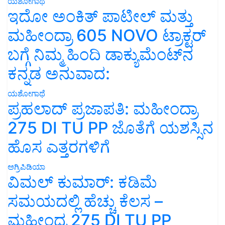
ಯಶೋಗಾಥೆ
ಇದೋ ಅಂಕಿತ್ ಪಾಟೀಲ್ ಮತ್ತು
ಮಹೀಂದ್ರಾ 605 NOVO ಟ್ರಾಕ್ಟರ್
ಬಗ್ಗೆ ನಿಮ್ಮ ಹಿಂದಿ ಡಾಕ್ಯುಮೆಂಟ್‌ನ
ಕನ್ನಡ ಅನುವಾದ:
ಯಶೋಗಾಥೆ
ಪ್ರಹಲಾದ್ ಪ್ರಜಾಪತಿ: ಮಹೀಂದ್ರಾ
275 DI TU PP ಜೊತೆಗೆ ಯಶಸ್ಸಿನ
ಹೊಸ ಎತ್ತರಗಳಿಗೆ
ಅಗ್ರಿಪಿಡಿಯಾ
ವಿಮಲ್ ಕುಮಾರ್: ಕಡಿಮೆ
ಸಮಯದಲ್ಲಿ ಹೆಚ್ಚು ಕೆಲಸ –
ಮಹೀಂದ್ರ 275 DI TU PP