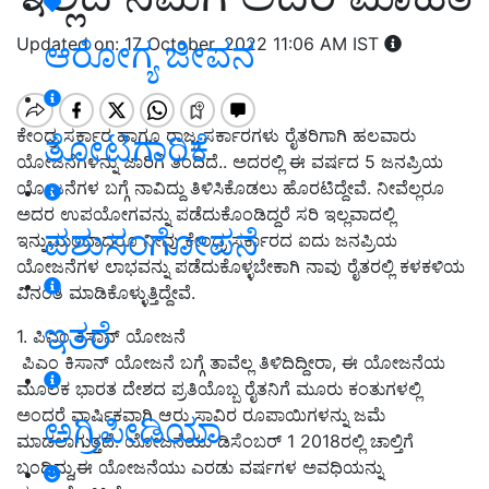
Updated on: 17 October, 2022 11:06 AM IST
ಆರೋಗ್ಯ ಜೀವನ
ಕೇಂದ್ರ ಸರ್ಕಾರ ಹಾಗೂ ರಾಜ್ಯ ಸರ್ಕಾರಗಳು ರೈತರಿಗಾಗಿ ಹಲವಾರು
ತೋಟಗಾರಿಕೆ
ಯೋಜನೆಗಳನ್ನು ಜಾರಿಗೆ ತಂದಿದೆ.. ಅದರಲ್ಲಿ ಈ ವರ್ಷದ 5 ಜನಪ್ರಿಯ
ಯೋಜನೆಗಳ ಬಗ್ಗೆ ನಾವಿದ್ದು ತಿಳಿಸಿಕೊಡಲು ಹೊರಟಿದ್ದೇವೆ. ನೀವೆಲ್ಲರೂ
ಅದರ ಉಪಯೋಗವನ್ನು ಪಡೆದುಕೊಂಡಿದ್ದರೆ ಸರಿ ಇಲ್ಲವಾದಲ್ಲಿ
ಪಶುಸಂಗೋಪನೆ
ಇನ್ನುಮುಂದಾದರೂ ನೀವು ಕೇಂದ್ರ ಸರ್ಕಾರದ ಐದು ಜನಪ್ರಿಯ
ಯೋಜನೆಗಳ ಲಾಭವನ್ನು ಪಡೆದುಕೊಳ್ಳಬೇಕಾಗಿ ನಾವು ರೈತರಲ್ಲಿ ಕಳಕಳಿಯ
ವಿನಂತಿ ಮಾಡಿಕೊಳ್ಳುತ್ತಿದ್ದೇವೆ.
ಇತರೆ
1. ಪಿಎಂ ಕಿಸಾನ್ ಯೋಜನೆ
ಪಿಎಂ ಕಿಸಾನ್ ಯೋಜನೆ ಬಗ್ಗೆ ತಾವೆಲ್ಲ ತಿಳಿದಿದ್ದೀರಾ, ಈ ಯೋಜನೆಯ
ಮೂಲಕ ಭಾರತ ದೇಶದ ಪ್ರತಿಯೊಬ್ಬ ರೈತನಿಗೆ ಮೂರು ಕಂತುಗಳಲ್ಲಿ
ಅಂದರೆ ವಾರ್ಷಿಕವಾಗಿ ಆರು ಸಾವಿರ ರೂಪಾಯಿಗಳನ್ನು ಜಮೆ
ಅಗ್ರಿಪೀಡಿಯಾ
ಮಾಡಲಾಗುತ್ತದೆ. ಯೋಜನೆಯು ಡಿಸೆಂಬರ್ 1 2018ರಲ್ಲಿ ಚಾಲ್ತಿಗೆ
ಬಂದಿದ್ದು,ಈ ಯೋಜನೆಯು ಎರಡು ವರ್ಷಗಳ ಅವಧಿಯನ್ನು