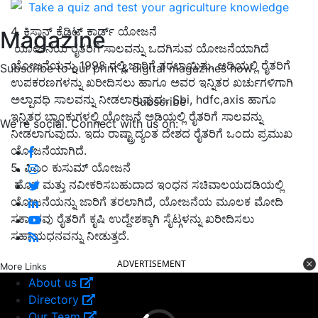
Take a quiz and test your agriculture knowledge
4. ಕಿಸಾನ್ ಕ್ರೆಡಿಟ್ ಕಾರ್ಡ್ ಯೋಜನೆ
Magazine
ಯೋಜನೆಯ ರೈತರಿಗೆ ಸಾಲವನ್ನು ಒದಗಿಸುವ ಯೋಜನೆಯಾಗಿದೆ
ಯೋಜನೆಯನ್ನು 1998 ರಲ್ಲಿ ಜಾರಿಗೆ ತರಲಾಯಿತು. ಅಡಿಯಲ್ಲಿ ರೈತರಿಗೆ
Subscribe to our print & digital magazines now
ಉಪಕರಣಗಳನ್ನು ಖರೀದಿಸಲು ಹಾಗೂ ಅವರ ಇನ್ನಿತರ ಖರ್ಚುಗಳಿಗಾಗಿ
ಅಲ್ಪಾವಧಿ ಸಾಲವನ್ನು ನೀಡಲಾಗುವುದು. Sbi, hdfc,axis ಹಾಗೂ
Subscribe
ಇನ್ನಿತರ ಬ್ಯಾಂಕುಗಳಲ್ಲಿ ಯೋಜನೆ ಅಡಿಯಲ್ಲಿ ರೈತರಿಗೆ ಸಾಲವನ್ನು
We're social. Connect with us on:
ನೀಡಲಾಗುವುದು. ಇದು ರಾಷ್ಟ್ರಾದ್ಯಂತ ದೇಶದ ರೈತರಿಗೆ ಒಂದು ಪ್ರಮುಖ
ಯೋಜನೆಯಾಗಿದೆ.
5. ಪಿಎಂ ಕುಸುಮ್ ಯೋಜನೆ
ಹೊಸ ಮತ್ತು ನವೀಕರಿಸಬಹುದಾದ ಇಂಧನ ಸಚಿವಾಲಯದಡಿಯಲ್ಲಿ
ಯೋಜನೆಯನ್ನು ಜಾರಿಗೆ ತರಲಾಗಿದೆ, ಯೋಜನೆಯ ಮೂಲಕ ಮೋದಿ
ಸರ್ಕಾರವು ರೈತರಿಗೆ ಕೃಷಿ ಉದ್ದೇಶಕ್ಕಾಗಿ ಸೈಟ್ಗಳನ್ನು ಖರೀದಿಸಲು
ಸಹಾಯಧನವನ್ನು ನೀಡುತ್ತದೆ.
ADVERTISEMENT
More Links
About us
Directory
Our Team