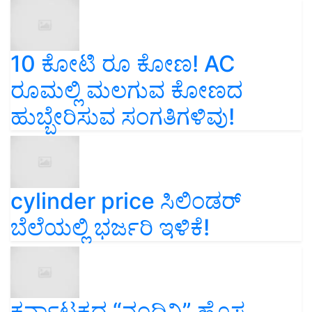
10 ಕೋಟಿ ರೂ ಕೋಣ! AC
ರೂಮಲ್ಲಿ ಮಲಗುವ ಕೋಣದ
ಹುಬ್ಬೇರಿಸುವ ಸಂಗತಿಗಳಿವು!
cylinder price ಸಿಲಿಂಡರ್‌
ಬೆಲೆಯಲ್ಲಿ ಭರ್ಜರಿ ಇಳಿಕೆ!
ಕರ್ನಾಟಕದ “ನಂದಿನಿ” ಹೊಸ