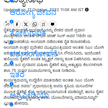
Updated on: 17 October, 2022 11:06 AM IST
ಆರೋಗ್ಯ ಜೀವನ
ರೈತರ ದಿನಾಚರಣೆ ಅಂಗವಾಗಿ, ನಮ್ಮ ದೇಶದ ಮಾಜಿ ಪ್ರಧಾನ
ತೋಟಗಾರಿಕೆ
ಮಂತ್ರಿಗಳಾದ ಅಂತಹ ಚೌಧರಿ ಚರಣ್ ಸಿಂಗ್ ಅವರ 118ನೇ ಯ
ಜನ್ಮದಿನಾಚರಣೆಯ ಅಂಗವಾಗಿ ನಡೆದಂತಹ ರೈತ ದಿನಾಚರಣೆಯ
ಅಂಗವಾಗಿ ಉತ್ತರ ಪ್ರದೇಶದ ಮುಖ್ಯಮಂತ್ರಿಯಾದ ಅಂತಹ ಸಿಎಂ ಯೋಗಿ
ಪಶುಸಂಗೋಪನೆ
ಆದಿತ್ಯನಾಥ ನವರು 24 ಜನರನ್ನು ಸನ್ಮಾನಿಸಿ ಗೌರವಿಸಿದರು, ಇದರೊಡನೆ
ಹನ್ನೊಂದು ರೈತರಿಗೆ ಉಚಿತ ಟ್ರ್ಯಾಕ್ಟರ್ ಗಳನ್ನು ಕೂಡ ವಿತರಿಸಿದರು. ಹಾಗೂ
ಮೂರು ಜನ ಪ್ರಗತಿಪರ ಮಹಿಳಾ ರೈತರಿಗೆ ತಮ್ಮ ಅತ್ಯುತ್ತಮ ಕೆಲಸಗಳಿಗಾಗಿ
ತಲಾ 75 ಸಾವಿರ ರೂಪಾಯಿಗಳನ್ನು ಕೂಡ ನೀಡಿದರು.
ಇತರೆ
ಕಾರ್ಯಕ್ರಮವನ್ನು ಉದ್ದೇಶಿಸಿ ಮಾತನಾಡಿದ ಅಂತಹ ಸಿಎಂ ಯೋಗಿ
ಆದಿತ್ಯನಾಥ ನವರು" ಪ್ರಧಾನಮಂತ್ರಿ ಅವರು ಕೃಷಿಯ ಮಸೂದೆಗಳ
ಮೂಲಕ ರೈತರಿಗೆ ಹೆಚ್ಚು ಅನುಕೂಲವಾಗುವಂತೆ ಮಾಡಿದ್ದಾರೆ, ಹಾಗೂ ರೈತರ
ಅಗ್ರಿಪೀಡಿಯಾ
ಜೀವನದಲ್ಲಿ ಸಮೃದ್ಧಿಯನ್ನು ತರಲು ಯೋಜನೆಗಳನ್ನು ಪರಿಚಯಿಸಿದ್ದಾರೆ"
ಎಂದು ಹೇಳಿದರು.