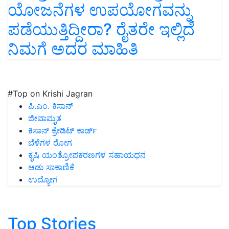
ಯೋಜನೆಗಳ ಉಪಯೋಗವನ್ನು
ಪಡೆಯುತ್ತಿದ್ದೀರಾ? ರೈತರೇ ಇಲ್ಲಿದೆ
ನಿಮಗೆ ಅದರ ಮಾಹಿತಿ
#Top on Krishi Jagran
ಪಿ.ಎಂ. ಕಿಸಾನ್
ಜೀವಾಮೃತ
ಕಿಸಾನ್ ಕ್ರೇಡಿಟ್ ಕಾರ್ಡ್
ಬೆಳೆಗಳ ರೋಗ
ಕೃಷಿ ಯಂತ್ರೋಪಕರಣಗಳ ಸಹಾಯಧನ
ಆಡು ಸಾಕಾಣಿಕೆ
ಉದ್ಯೋಗ
Top Stories