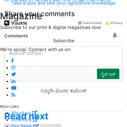
Take a quiz and test your agriculture knowledge
Share your comments
Magazine
Subscribe to our print & digital magazines now
Subscribe
We're social. Connect with us on:
More Links
About us
Read next
Directory
Our Team