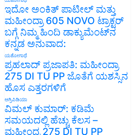
ಇದೋ ಅಂಕಿತ್ ಪಾಟೀಲ್ ಮತ್ತು
ಮಹೀಂದ್ರಾ 605 NOVO ಟ್ರಾಕ್ಟರ್
ಬಗ್ಗೆ ನಿಮ್ಮ ಹಿಂದಿ ಡಾಕ್ಯುಮೆಂಟ್‌ನ
ಕನ್ನಡ ಅನುವಾದ:
ಯಶೋಗಾಥೆ
ಪ್ರಹಲಾದ್ ಪ್ರಜಾಪತಿ: ಮಹೀಂದ್ರಾ
275 DI TU PP ಜೊತೆಗೆ ಯಶಸ್ಸಿನ
ಹೊಸ ಎತ್ತರಗಳಿಗೆ
ಅಗ್ರಿಪಿಡಿಯಾ
ವಿಮಲ್ ಕುಮಾರ್: ಕಡಿಮೆ
ಸಮಯದಲ್ಲಿ ಹೆಚ್ಚು ಕೆಲಸ –
ಮಹೀಂದ್ರ 275 DI TU PP