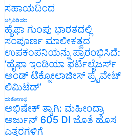
ಸಹಾಯದಿಂದ
ಅಗ್ರಿಪಿಡಿಯಾ
ಹೈಫಾ ಗುಂಪು ಭಾರತದಲ್ಲಿ
ಸಂಪೂರ್ಣ ಮಾಲೀಕತ್ವದ
ಉಪಕಂಪನಿಯನ್ನು ಪ್ರಾರಂಭಿಸಿದೆ:
‘ಹೈಫಾ ಇಂಡಿಯಾ ಫರ್ಟಿಲೈಜರ್ಸ್
ಅಂಡ್ ಟೆಕ್ನೋಲಾಜೀಸ್ ಪ್ರೈವೇಟ್
ಲಿಮಿಟೆಡ್’
ಯಶೋಗಾಥೆ
ಅಭಿಷೇಕ್ ತ್ಯಾಗಿ: ಮಹೀಂದ್ರಾ
ಅರ್ಜುನ್ 605 DI ಜೊತೆ ಹೊಸ
ಎತ್ತರಗಳಿಗೆ