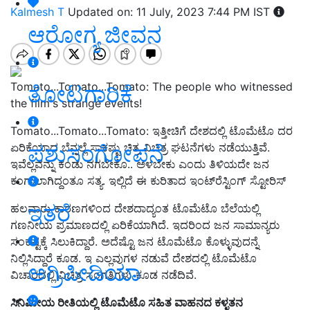
Kalmesh T
Updated on: 11 July, 2023 7:44 PM IST
ಆರೋಗ್ಯ ಜೀವನ
Tomato...Tomato...Tomato: The people who witnessed
ತೋಟಗಾರಿಕೆ
the film's strange events!
Tomato...Tomato...Tomato: ಇತ್ತೀಚಿಗೆ ದೇಶದಲ್ಲಿ ಟೊಮೆಟೊ ದರ
ಪಶುಸಂಗೋಪನೆ
ಏರಿಕೆಯಾದ ಬೆನ್ನಲ್ಲೆ ಸಾಕಷ್ಟು ಚಿತ್ರ ವಿಚಿತ್ರ ಘಟನೆಗಳು ನಡೆಯುತ್ತಿವೆ.
ಇವೆಲ್ಲವನ್ನು ಕಂಡು ನಗಬೇಕೊ.. ಅಳಬೇಕು ಎಂದು ತಿಳಿಯದೇ ಜನ
ಕಂಗಾಲಾಗಿದ್ದಂತೂ ಸತ್ಯ. ಇಲ್ಲಿದೆ ಈ ಕುರಿತಾದ ಇಂಟ್‌ರೆಸ್ಟಿಂಗ್‌ ಸ್ಟೋರಿಸ್‌
ಇತರೆ
ಹಲವಾರು ಕಾರಣಗಳಿಂದ ದೇಶದಾದ್ಯಂತ ಟೊಮೆಟೊ ಬೆಲೆಯಲ್ಲಿ
ಗಣನೀಯ ಪ್ರಮಾಣದಲ್ಲಿ ಏರಿಕೆಯಾಗಿದೆ. ಇದರಿಂದ ಜನ ಸಾಮಾನ್ಯರು
ಸಂಕಷ್ಟಕ್ಕೆ ಸಿಲುಕಿದ್ದಾರೆ. ಅದೆಷ್ಟೊ ಜನ ಟೊಮೆಟೊ ಕೊಳ್ಳುವುದನ್ನೆ
ನಿಲ್ಲಿಸಿದ್ದಾರೆ ಕೂಡ. ಇ ಎಲ್ಲವುಗಳ ನಡುವೆ ದೇಶದಲ್ಲಿ ಟೊಮೆಟೊ
ಅಗ್ರಿಪೀಡಿಯಾ
ವಿಚಾರದಲ್ಲಿ ವಿಚಿತ್ರ ಸಂಗತಿಗಳು ಕೂಡ ನಡೆದಿವೆ.
ಸಿನಿಮೀಯ ರೀತಿಯಲ್ಲಿ ಟೊಮೆಟೊ ಸಹಿತ ವಾಹನದ ಕಳ್ಳತನ