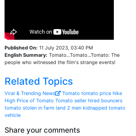
Published On:
11 July 2023, 03:40 PM
English Summary:
Tomato...Tomato...Tomato: The
people who witnessed the film's strange events!
Related Topics
Viral ‍& Trending News
Tomato
tomato price hike
High Price of Tomato
Tomato seller hired bouncers
tomato stolen in farm land
2 men kidnapped tomato
vehicle
Share your comments