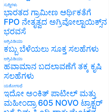
ಸುದ್ದಿಗಳು
ಭಾರತದ ಗ್ರಾಮೀಣ ಆರ್ಥಿಕತೆಗೆ
FPO ನೇತೃತ್ವದ ಅಗ್ರಿವೋಲ್ಟಾಯಿಕ್ಸ್‌ನ
ಭರವಸೆ
ಅಗ್ರಿಪಿಡಿಯಾ
ಕಬ್ಬು ಬೆಳೆಯಲು ಸೂಕ್ತ ಸಲಹೆಗಳು
ಅಗ್ರಿಪಿಡಿಯಾ
ಹವಾಮಾನ ಬದಲಾವಣೆಗೆ ತಕ್ಕ ಕೃಷಿ
ಸಲಹೆಗಳು
ಯಶೋಗಾಥೆ
ಇದೋ ಅಂಕಿತ್ ಪಾಟೀಲ್ ಮತ್ತು
ಮಹೀಂದ್ರಾ 605 NOVO ಟ್ರಾಕ್ಟರ್