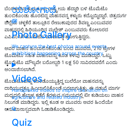
ಯಶೋಗಾಥೆ
ಬೆಂಗಳೂರಿನ ತುಮಕೂರು ರಾಷ್ಟ್ರೀಯ ಹೆದ್ದಾರಿ ಬಳಿ ಟೊಮೆಟೊ
ತುಂಬಿಕೊಂಡು ಹೊರಟಿದ್ದ ವಾಹನವನ್ನ ಕಳ್ಳುರು ಕದ್ದೊಯ್ದಿದ್ದಾರೆ. ಚಿತ್ರದುರ್ಗ
ಜಿಲ್ಲೆಯ ಚಳ್ಳಕೆರೆ ತಾಲ್ಲೂಕಿನ ರೇಣುಕಾಪುರದ ಶಿವಣ್ಣ ಎಂಬುವವರ
ವಾಹನದಲ್ಲಿ ಹಿರಿಯೂರಿನ ಮಲ್ಲೇಶ್ ಎಂಬುವವರು ಕೋಲಾರದ
Photo Gallery
ಎಪಿಎಂಸಿಗೆ ಟೊಮೆಟೊ ಮಾರಾಟಕ್ಕೆ ಹೋಗುತ್ತಿದ್ದರು.
We capture the best photos around events,
ಅವರ ವಾಹನ ಹಿಂಬಾಲಿಸಿಕೊಂಡು ಬಂದ ಮೂವರು, 210 ಟ್ರೇಗಳ
exhibitions happening across the country
ಟೊಮೆಟೊ ಸಹಿತ ವಾಹನವನ್ನು ಕೂಡ ಕಳವು ಮಾಡಿದ್ದಾರೆ. ಒಟ್ಟು
ಟೊಮೆಟೊ ಮೌಲ್ಯವೇ ಬರೋಬ್ಬರಿ 1 ಲಕ್ಷ 50 ಸಾವಿರದವರೆಗೆ ಎಂದು
ಅಂದಾಜಿಸಲಾಗಿದೆ.
Videos
ಟೊಮೆಟೊವನ್ನು ಕೊಂಡೊಯ್ಯುತ್ತಿದ್ದ ಬುಲೆರೋ ವಾಹನವನ್ನು
ದಾರಿಯುದ್ದಕ್ಕೂ ಹಿಂಬಾಲಿಸಿಕೊಂಡೆ ಬರಲಾಗುತ್ತಿತ್ತು. ಈ ನಡುವೆ ಮಾರ್ಗ
Handpicked videos to inspire the nation on
ಮಧ್ಯದಲ್ಲಿ ಹೆಬ್ಬಾಳ ಕಡೆಗೆ ತೆರಳುವ ಸಮಯದಲ್ಲಿ ಟೀ ಕುಡಿಯಲು ವಾಹನ
agriculture and related industry
ನಿಲುಗಡೆ ಮಾಡಿದ್ದರು. ಇಲ್ಲಿ ಕೂಡ ಆ ಮೂವರು ಅವರ ಹಿಂದೆಯೇ
ಅನುಮಾನಾಸ್ಪದವಾಗಿ ಓಡಾಡಿಕೊಂಡಿದ್ದರು.
Quiz