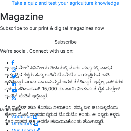
Take a quiz and test your agriculture knowledge
Magazine
Subscribe to our print & digital magazines now
Subscribe
We're social. Connect with us on:
ಅದಾದ ಮೇಲೆ ಸಿನಿಮೀಯ ರೀತಿಯಲ್ಲಿ ಮಾರ್ಗ ಮಧ್ಯದಲ್ಲಿ ವಾಹನ
ಅಡ್ಡಗಟ್ಟಿದ ಕಳ್ಳರು ತಮ್ಮ ಗಾಡಿಗೆ ಟೊಮೆಟೊ ಒಯ್ಯುತ್ತಿರುವ ಗಾಡಿ
ತಾಗಿಸಿದ್ದಾರೆ ಎಂದು ಸುಖಾಸುಮ್ಮನೆ ಜಗಳ ತೆಗೆದಿದ್ದಾರೆ. ಇಷ್ಟೆಲ್ಲ ನಾಟಕಗಳ
ನಡುವೆ ಪರಿಹಾರವಾಗಿ 15,000 ರೂಪಾಯಿ ನೀಡುವಂತೆ ರೈತ ಮಲ್ಲೇಶ್
ಅವರಿಗೆ ಬೇಡಿಕೆ ಇಟ್ಟಿದ್ದಾರೆ.
ರೈತ ಮಲ್ಲೇಶ್‌ ಹಣ ಕೊಡಲು ನೀರಾಕರಿಸಿ, ತಮ್ಮ ಬಳಿ ಹಣವಿಲ್ಲವೆಂದು
More Links
ಹೇಳಿದ ಮೇಲೆ ವಾಹನದಲ್ಲಿರುವ ಟೊಮೆಟೊ ಕಂಡು, ಆ ಇಬ್ಬರು ಕಳ್ಳರು
About us
ರೈತರ ವಾಹನ ಹತ್ತಿ ಅವರೇ ಚಲಾಯಿಸಿಕೊಂಡು ಹೋಗಿದ್ದಾರೆ.
Directory
Our Team