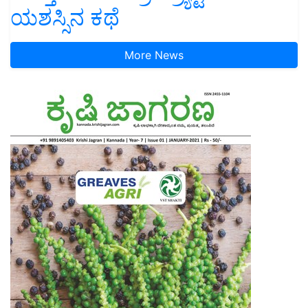
ಯಶಸ್ಸಿನ ಕಥೆ
More News