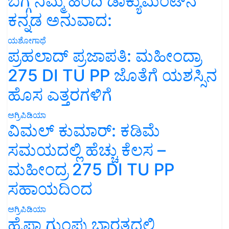
ಬಗ್ಗೆ ನಿಮ್ಮ ಹಿಂದಿ ಡಾಕ್ಯುಮೆಂಟ್‌ನ
ಕನ್ನಡ ಅನುವಾದ:
ಯಶೋಗಾಥೆ
ಪ್ರಹಲಾದ್ ಪ್ರಜಾಪತಿ: ಮಹೀಂದ್ರಾ
275 DI TU PP ಜೊತೆಗೆ ಯಶಸ್ಸಿನ
ಹೊಸ ಎತ್ತರಗಳಿಗೆ
ಅಗ್ರಿಪಿಡಿಯಾ
ವಿಮಲ್ ಕುಮಾರ್: ಕಡಿಮೆ
ಸಮಯದಲ್ಲಿ ಹೆಚ್ಚು ಕೆಲಸ –
ಮಹೀಂದ್ರ 275 DI TU PP
ಸಹಾಯದಿಂದ
ಅಗ್ರಿಪಿಡಿಯಾ
ಹೈಫಾ ಗುಂಪು ಭಾರತದಲ್ಲಿ