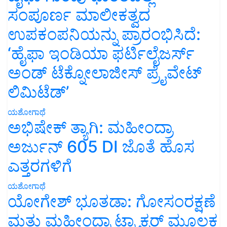
ಸಂಪೂರ್ಣ ಮಾಲೀಕತ್ವದ
ಉಪಕಂಪನಿಯನ್ನು ಪ್ರಾರಂಭಿಸಿದೆ:
‘ಹೈಫಾ ಇಂಡಿಯಾ ಫರ್ಟಿಲೈಜರ್ಸ್
ಅಂಡ್ ಟೆಕ್ನೋಲಾಜೀಸ್ ಪ್ರೈವೇಟ್
ಲಿಮಿಟೆಡ್’
ಯಶೋಗಾಥೆ
ಅಭಿಷೇಕ್ ತ್ಯಾಗಿ: ಮಹೀಂದ್ರಾ
ಅರ್ಜುನ್ 605 DI ಜೊತೆ ಹೊಸ
ಎತ್ತರಗಳಿಗೆ
ಯಶೋಗಾಥೆ
ಯೋಗೇಶ್ ಭೂತಡಾ: ಗೋಸಂರಕ್ಷಣೆ
ಮತ್ತು ಮಹೀಂದ್ರಾ ಟ್ರ್ಯಾಕ್ಟರ್ ಮೂಲಕ