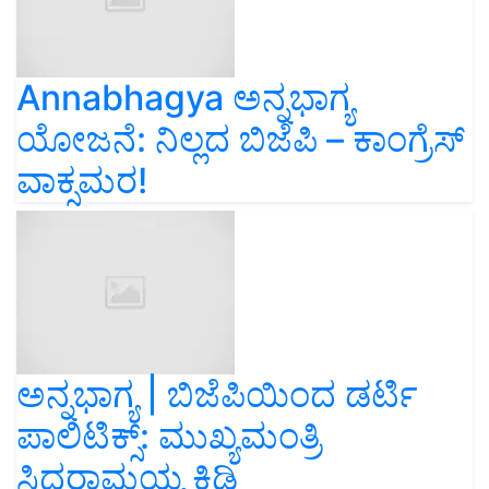
Annabhagya ಅನ್ನಭಾಗ್ಯ
ಯೋಜನೆ: ನಿಲ್ಲದ ಬಿಜೆಪಿ – ಕಾಂಗ್ರೆಸ್‌
ವಾಕ್ಸಮರ!
ಅನ್ನಭಾಗ್ಯ | ಬಿಜೆಪಿಯಿಂದ ಡರ್ಟಿ
ಪಾಲಿಟಿಕ್ಸ್: ಮುಖ್ಯಮಂತ್ರಿ
ಸಿದ್ದರಾಮಯ್ಯ ಕಿಡಿ