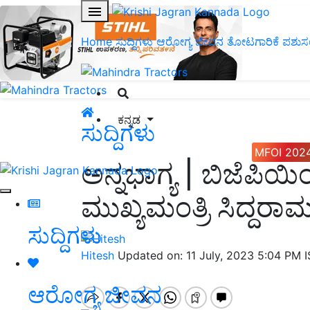
Home
ಸುದ್ದಿಗಳು
ಆರೋಗ್ಯ ಜೀವನ
ತೋಟಗಾರಿಕೆ
ಪಶುಸ
ಕನ್ನಡ
ಸುದ್ದಿಗಳು
MFOI 202
ಅನ್ನಭಾಗ್ಯ | ಬಿಜೆಪಿಯಿಂ
ಮುಖ್ಯಮಂತ್ರಿ ಸಿದ್ದರಾಮ
ಸುದ್ದಿಗಳು
Hitesh
Updated on: 11 July, 2023 5:04 PM 
ಆರೋಗ್ಯ ಜೀವನ