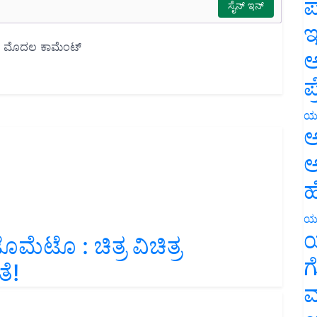
ಪ
ಇ
ಅ
ಪ
ಯ
ಅ
ಅ
ಹ
ಯ
ಯ
 : ಚಿತ್ರ ವಿಚಿತ್ರ
ಗ
ೆ!
ಮ