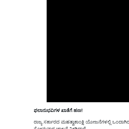
ಫಲಾನುಭವಿಗಳ ಖಾತೆಗೆ ಹಣ!
ರಾಜ್ಯ ಸರ್ಕಾರದ ಮಹತ್ವಾಕಾಂಕ್ಷಿ ಯೋಜನೆಗಳಲ್ಲಿ ಒಂದಾಗಿ
ಸೋಮವಾರ
ಚಾಲನೆ ನೀ
ಡಿದ್ದಾರೆ.