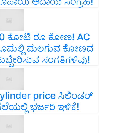
ೂಪಾಯಿ ಆದಾಯ ಸಂಗ್ರಹ!
0 ಕೋಟಿ ರೂ ಕೋಣ! AC
ೂಮಲ್ಲಿ ಮಲಗುವ ಕೋಣದ
ುಬ್ಬೇರಿಸುವ ಸಂಗತಿಗಳಿವು!
ylinder price ಸಿಲಿಂಡರ್‌
ೆಲೆಯಲ್ಲಿ ಭರ್ಜರಿ ಇಳಿಕೆ!