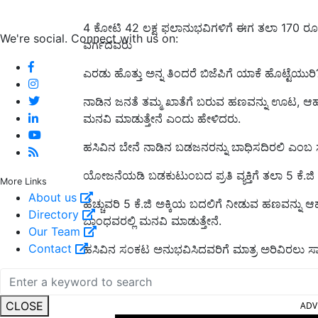
4 ಕೋಟಿ 42 ಲಕ್ಷ ಫಲಾನುಭವಿಗಳಿಗೆ ಈಗ ತಲಾ 170 ರೂ.
We're social. Connect with us on:
ವರ್ಗದವರು
ಎರಡು ಹೊತ್ತು ಅನ್ನ ತಿಂದರೆ ಬಿಜೆಪಿಗೆ ಯಾಕೆ ಹೊಟ್ಟೆಯುರಿ?
ನಾಡಿನ ಜನತೆ ತಮ್ಮ ಖಾತೆಗೆ ಬರುವ ಹಣವನ್ನು ಊಟ, ಆಹಾ
ಮನವಿ ಮಾಡುತ್ತೇನೆ ಎಂದು ಹೇಳಿದರು.
ಹಸಿವಿನ ಬೇನೆ ನಾಡಿನ ಬಡಜನರನ್ನು ಬಾಧಿಸದಿರಲಿ ಎಂಬ ಸದ
ಯೋಜನೆಯಡಿ ಬಡಕುಟುಂಬದ ಪ್ರತಿ ವ್ಯಕ್ತಿಗೆ ತಲಾ 5 ಕೆ.ಜಿ 
More Links
About us
ಹೆಚ್ಚುವರಿ 5 ಕೆ.ಜಿ ಅಕ್ಕಿಯ ಬದಲಿಗೆ ನೀಡುವ ಹಣವನ್ನ
Directory
ಬಾಂಧವರಲ್ಲಿ ಮನವಿ ಮಾಡುತ್ತೇನೆ.
Our Team
Contact
ಹಸಿವಿನ ಸಂಕಟ ಅನುಭವಿಸಿದವರಿಗೆ ಮಾತ್ರ ಅರಿವಿರಲು ಸಾಧ
ಹಸಿವುಮುಕ್ತ ಕರ್ನಾಟಕ ನಿರ್ಮಾಣದ ನಮ್ಮ ಪ್ರಯತ್ನಕ್ಕೆ ನ
CLOSE
ADV