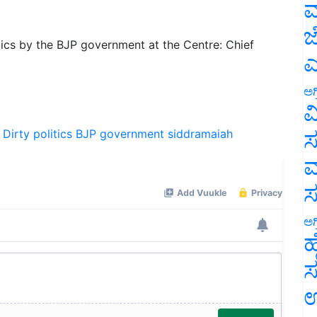
ಮ
ಜ
ics by the BJP government at the Centre: Chief
ಎ
ಅಗ
ವ
ಸ
Dirty politics
BJP government
siddramaiah
ಮ
ಅಗ
ಹ
ಸ
ಉ