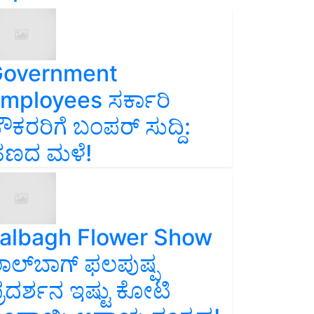
overnment
mployees ಸರ್ಕಾರಿ
ೌಕರರಿಗೆ ಬಂಪರ್‌ ಸುದ್ದಿ:
ಣದ ಮಳೆ!
albagh Flower Show
ಾಲ್‌ಬಾಗ್ ಫಲಪುಷ್ಪ
್ರದರ್ಶನ ಇಷ್ಟು ಕೋಟಿ