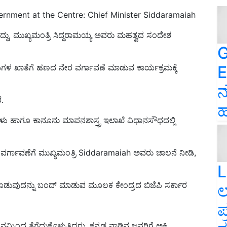
ernment at the Centre: Chief Minister Siddaramaiah
ದು, ಮುಖ್ಯಮಂತ್ರಿ ಸಿದ್ದರಾಮಯ್ಯ ಅವರು ಮಹತ್ವದ ಸಂದೇಶ
G
E
ಳ ಖಾತೆಗೆ ಹಣದ ನೇರ ವರ್ಗಾವಣೆ ಮಾಡುವ ಕಾರ್ಯಕ್ರಮಕ್ಕೆ
ನ
ರೆ.
ಹ
ಳು ಹಾಗೂ ಕಾನೂನು ಮಾಪನಶಾಸ್ತ್ರ ಇಲಾಖೆ ವಿಧಾನಸೌಧದಲ್ಲಿ
ರ್ಗಾವಣೆಗೆ ಮುಖ್ಯಮಂತ್ರಿ
Siddaramaiah ಅವರು ಚಾಲನೆ ನೀಡಿ,
L
ಿ ಕೊಡುವುದನ್ನು ಬಂದ್ ಮಾಡುವ ಮೂಲಕ ಕೇಂದ್ರದ ಬಿಜೆಪಿ ಸರ್ಕಾರ
ಲ
ಪ
ಮ್ಮಿಂದ ತೆಗೆದುಕೊಳ್ಳುತ್ತಿದ್ದರು. ಕನ್ನಡ ನಾಡಿನ ಜನರಿಗೆ ಅಕ್ಕಿ