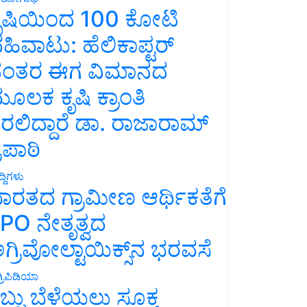
ೃಷಿಯಿಂದ 100 ಕೋಟಿ
ಹಿವಾಟು: ಹೆಲಿಕಾಪ್ಟರ್
ಂತರ ಈಗ ವಿಮಾನದ
ೂಲಕ ಕೃಷಿ ಕ್ರಾಂತಿ
ರಲಿದ್ದಾರೆ ಡಾ. ರಾಜಾರಾಮ್
್ರಿಪಾಠಿ
್ದಿಗಳು
ಾರತದ ಗ್ರಾಮೀಣ ಆರ್ಥಿಕತೆಗೆ
PO ನೇತೃತ್ವದ
ಗ್ರಿವೋಲ್ಟಾಯಿಕ್ಸ್‌ನ ಭರವಸೆ
್ರಿಪಿಡಿಯಾ
ಬ್ಬು ಬೆಳೆಯಲು ಸೂಕ್ತ