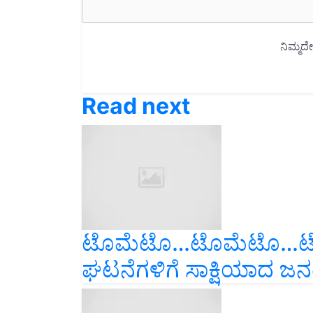
Read next
ಟೊಮೆಟೊ…ಟೊಮೆಟೊ…ಟೊಮೆಟೊ
ಘಟನೆಗಳಿಗೆ ಸಾಕ್ಷಿಯಾದ ಜನತ