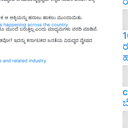
ರ
ಕ ಆ ಅಕ್ಕಿಯನ್ನು ಹರಾಜು ಹಾಕಲು ಮುಂದಾಯಿತು.
ns happening across the country
ಮುಂದೆ ಬರುತ್ತಿಲ್ಲ ಎಂದು ಮಾಧ್ಯಮಗಳು ವರದಿ ಮಾಡಿವೆ.
1
ಬೇಡವೋ
? ಇದನ್ನು ಕರ್ನಾಟಕದ ಜನತೆಯ ವಿರುದ್ಧದ ದ್ವೇಷದ
ರ
ಹ
e and related industry
c
ಬ