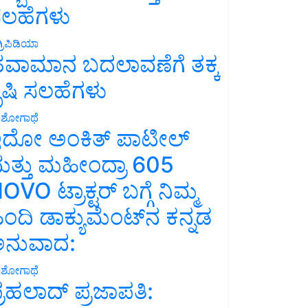
ಲಹೆಗಳು
್ರಿಪಿಡಿಯಾ
ವಾಮಾನ ಬದಲಾವಣೆಗೆ ತಕ್ಕ
ೃಷಿ ಸಲಹೆಗಳು
ಶೋಗಾಥೆ
ದೋ ಅಂಕಿತ್ ಪಾಟೀಲ್
ತ್ತು ಮಹೀಂದ್ರಾ 605
OVO ಟ್ರಾಕ್ಟರ್ ಬಗ್ಗೆ ನಿಮ್ಮ
ಿಂದಿ ಡಾಕ್ಯುಮೆಂಟ್‌ನ ಕನ್ನಡ
ನುವಾದ:
ಶೋಗಾಥೆ
್ರಹಲಾದ್ ಪ್ರಜಾಪತಿ: