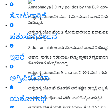
Annabhagya | Dirty politics by the BJP gov
ತೋಟಗಾರಿಕೆ
ಅನ್ನಭಾಗ್ಯ ಯೋಜನೆಗೆ ಸರ್ಕಾರ ಸೋಮವಾರ ಚಾಲನೆ ನೀಡಿದ್
ನೀಡಿದ್ದಾರೆ.
ಅನ್ನಭಾಗ್ಯ ಯೋಜನೆಯಡಿ ಸೋಮವಾರದಿಂದ
ಫಲಾನುಭವಿಗ
ಪಶುಸಂಗೋಪನೆ
ಮುಖ್ಯಮಂತ್ರಿ
Siddaramaiah ಅವರು ಸೋಮವಾರ
ಚಾಲನೆ ನೀ
ಡಿ
ದ್ದಾ
ಇತರೆ
ಆಹಾರ, ನಾಗರಿಕ ಸರಬರಾಜು ಮತ್ತು ಗ್ರಾಹಕರ ವ್ಯವಹಾರಗ
ಸೋಮವಾರ
ಹಮ್ಮಿಕೊಂಡಿದ್ದ
ಅನ್ನಭಾಗ್ಯ ಯೋಜನೆಯಡಿ ಫಲಾನುಭವಿಗಳಿಗೆ ನೇರ ನಗದು ವ
ಅಗ್ರಿಪೀಡಿಯಾ
ಮಾತನಾಡಿದರು.
ಅನ್ನಭಾಗ್ಯ ಯೋಜನೆ ಘೋಷಣೆ ಆದ ತಕ್ಷಣ ರಾಜ್ಯಕ್ಕೆ ಅಕ್ಕ
ಯಶೋಗಾಥೆ
ಬಡವರ ವಿರೋಧಿಯಾದ ಡರ್ಟಿ ಪಾಲಿಟಿಕ್ಸ್ ಮಾಡುತ್ತಿದೆ.
ಅವರೇನು ಪುಕ್ಕಟ್ಟೆಯಾಗಿ ಕೊಡುತ್ತಿರಲಿಲ್ಲ. ಕೆ.ಜಿ ಗೆ 34 ರೂ. ನ