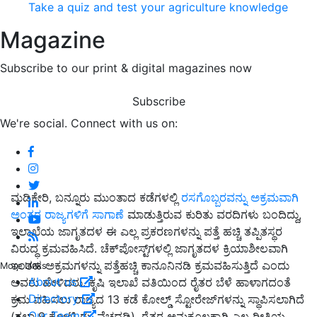
Take a quiz and test your agriculture knowledge
Magazine
Subscribe to our print & digital magazines now
Subscribe
We're social. Connect with us on:
ಮಡಿಕೇರಿ, ಬನ್ನೂರು ಮುಂತಾದ ಕಡೆಗಳಲ್ಲಿ
ರಸಗೊಬ್ಬರವನ್ನು ಅಕ್ರಮವಾಗಿ
ಅಂತರ ರಾಜ್ಯಗಳಿಗೆ ಸಾಗಾಣೆ
ಮಾಡುತ್ತಿರುವ ಕುರಿತು ವರದಿಗಳು ಬಂದಿದ್ದು,
ಇಲಾಖೆಯ ಜಾಗೃತದಳ ಈ ಎಲ್ಲ ಪ್ರಕರಣಗಳನ್ನು ಪತ್ತೆ ಹಚ್ಚಿ ತಪ್ಪಿತಸ್ಥರ
ವಿರುದ್ಧ ಕ್ರಮವಹಿಸಿದೆ. ಚೆಕ್‌ಪೋಸ್ಟ್‌ಗಳಲ್ಲಿ ಜಾಗೃತದಳ ಕ್ರಿಯಾಶೀಲವಾಗಿ
ಇಂತಹ ಅಕ್ರಮಗಳನ್ನು ಪತ್ತೆಹಚ್ಚಿ ಕಾನೂನಿನಡಿ ಕ್ರಮವಹಿಸುತ್ತಿದೆ ಎಂದು
More Links
About us
ಅವರು ಹೇಳಿದರು. ಕೃಷಿ ಇಲಾಖೆ ವತಿಯಿಂದ ರೈತರ ಬೆಳೆ ಹಾಳಾಗದಂತೆ
Directory
ಕ್ರಮ ವಹಿಸಲು ರಾಜ್ಯದ 13 ಕಡೆ ಕೋಲ್ಡ್‌ ಸ್ಟೋರೇಜ್‌ಗಳನ್ನು ಸ್ಥಾಪಿಸಲಾಗಿದೆ
Our Team
(ತಲಾ 9 ಕೋಟಿ ರು. ವೆಚ್ದದಡಿ). ರೈತರ ಅನುಕೂಲಕ್ಕಾಗಿ ಎಲ್ಲ ರೀತಿಯ