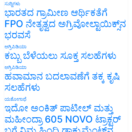
ಸುದ್ದಿಗಳು
ಭಾರತದ ಗ್ರಾಮೀಣ ಆರ್ಥಿಕತೆಗೆ
FPO ನೇತೃತ್ವದ ಅಗ್ರಿವೋಲ್ಟಾಯಿಕ್ಸ್‌ನ
ಭರವಸೆ
ಅಗ್ರಿಪಿಡಿಯಾ
ಕಬ್ಬು ಬೆಳೆಯಲು ಸೂಕ್ತ ಸಲಹೆಗಳು
ಅಗ್ರಿಪಿಡಿಯಾ
ಹವಾಮಾನ ಬದಲಾವಣೆಗೆ ತಕ್ಕ ಕೃಷಿ
ಸಲಹೆಗಳು
ಯಶೋಗಾಥೆ
ಇದೋ ಅಂಕಿತ್ ಪಾಟೀಲ್ ಮತ್ತು
ಮಹೀಂದ್ರಾ 605 NOVO ಟ್ರಾಕ್ಟರ್
ಬಗ್ಗೆ ನಿಮ್ಮ ಹಿಂದಿ ಡಾಕ್ಯುಮೆಂಟ್‌ನ