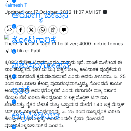
Kalmesh T
ಆರೋಗ್ಯ ಜೀವನ
Updated on: 17 October, 2022 11:07 AM IST
ತೋಟಗಾರಿಕೆ
There is no shortage of fertilizer; 4000 metric tonnes
of fertilizer Patil
ಪಶುಸಂಗೋಪನೆ
4,085 ಮೆಟಿಕ್‌ ಟನ್‌ನಷ್ಟುಇನ್ನೂ ದಾಸ್ತಾನು ಇದೆ. ವಾಡಿಕೆ ಮಳೆಗಿಂತ ಈ
ಬಾರಿ ಹೆಚ್ಚಾಗಿದೆ. (80 ಮಿ.ಮಿ.) ಬಿತ್ತನೆ ಬೀಜ, ಕೀಟನಾಶಕ ಪೂರೈಕೆಯಲಿ
ವ್ಯತ್ಯಯವಾಗದಂತೆ ಕ್ರಮವಹಿಸಲಾಗಿದೆ ಎಂದು ಅವರು ತಿಳಿಸಿದರು. ಏ. 25
ರಿಂದ ರಾಗಿ ಖರೀದಿ ಕೇಂದ್ರ ಪುನಾರಂಭವಾಗುತ್ತಿದ್ದು, ನೋಂದಣಿ ಕಾರ್ಯ
ಇತರೆ
ಅಂದಿನಿಂದಲೇ ಅರಂಭಗೊಳ್ಳಲಿದೆ ಎಂದು ಈಗಾಗಲೇ ರಾಜ್ಯ ಸರ್ಕಾರ
ಬೆಂಬಲ ಬೆಲೆ ಖರೀದಿ ಕೇಂದ್ರದಿಂದ 2 ಲಕ್ಷ ಮೆಟ್ರಿಕ್‌ ಟನ್‌ ರಾಗಿ
ಖರೀದಿಸಿತ್ತು. ರೈತರ ಬೇಡಿಕೆ ಮತ್ತು ಒತ್ತಾಯದ ಮೇರೆಗೆ 1.40 ಲಕ್ಷ ಮೆಟ್ರಿಕ್‌
ಟನ್‌ ರಾಗಿ ಖರೀದಿಗೆ ನಿರ್ಧರಿಸಿದ್ದು, ಏ. 25 ರಿಂದ ರಾಜ್ಯಾದ್ಯಂತ ಖರೀದಿ
ಅಗ್ರಿಪೀಡಿಯಾ
ಕೇಂದ್ರ ಆರಂಭಗೊಳ್ಳಿದ್ದು, ಅಂದಿನಿಂದಲೇ ರೈತರು ನೋಂದಣಿ
ಮಾಡಿಸಿಕೊಳ್ಳಬಹುದಾಗಿದೆ ಎಂದರು.