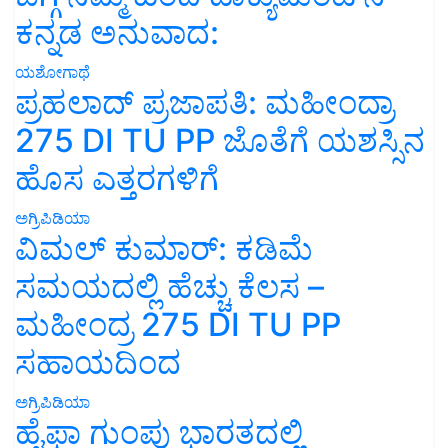
ಕನ್ನಡ ಅನುವಾದ:
ಯಶೋಗಾಥೆ
ಪ್ರಹಲಾದ್ ಪ್ರಜಾಪತಿ: ಮಹೀಂದ್ರಾ
275 DI TU PP ಜೊತೆಗೆ ಯಶಸ್ಸಿನ
ಹೊಸ ಎತ್ತರಗಳಿಗೆ
ಅಗ್ರಿಪಿಡಿಯಾ
ವಿಮಲ್ ಕುಮಾರ್: ಕಡಿಮೆ
ಸಮಯದಲ್ಲಿ ಹೆಚ್ಚು ಕೆಲಸ –
ಮಹೀಂದ್ರ 275 DI TU PP
ಸಹಾಯದಿಂದ
ಅಗ್ರಿಪಿಡಿಯಾ
ಹೈಫಾ ಗುಂಪು ಭಾರತದಲ್ಲಿ