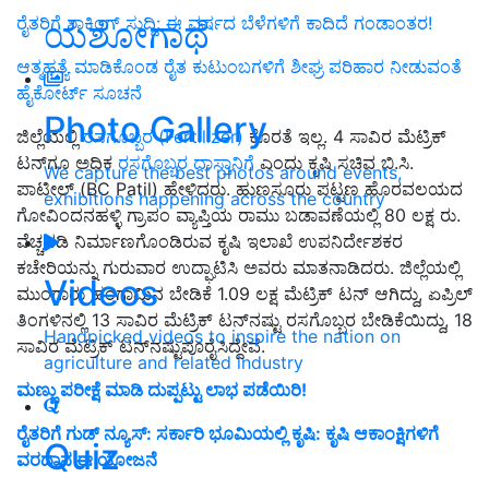
ರೈತರಿಗೆ ಶಾಕಿಂಗ್ ಸುದ್ದಿ: ಈ ವರ್ಷದ ಬೆಳೆಗಳಿಗೆ ಕಾದಿದೆ ಗಂಡಾಂತರ!
ಯಶೋಗಾಥೆ
ಆತ್ಮಹತ್ಯೆ ಮಾಡಿಕೊಂಡ ರೈತ ಕುಟುಂಬಗಳಿಗೆ ಶೀಘ್ರ ಪರಿಹಾರ ನೀಡುವಂತೆ
ಹೈಕೋರ್ಟ್‌ ಸೂಚನೆ
Photo Gallery
ಜಿಲ್ಲೆಯಲ್ಲಿ
ರಸಗೊಬ್ಬರ (Fertilizer)
ಕೊರತೆ ಇಲ್ಲ. 4 ಸಾವಿರ ಮೆಟ್ರಿಕ್‌
ಟನ್‌ಗೂ ಅಧಿಕ
ರಸಗೊಬ್ಬರ ದಾಸ್ತಾನಿಗೆ
ಎಂದು ಕೃಷಿ ಸಚಿವ ಬಿ.ಸಿ.
We capture the best photos around events,
ಪಾಟೀಲ್‌ (BC Patil) ಹೇಳಿದರು. ಹುಣಸೂರು ಪಟ್ಟಣ ಹೊರವಲಯದ
exhibitions happening across the country
ಗೋವಿಂದನಹಳ್ಳಿ ಗ್ರಾಪಂ ವ್ಯಾಪ್ತಿಯ ರಾಮು ಬಡಾವಣೆಯಲ್ಲಿ 80 ಲಕ್ಷ ರು.
ವೆಚ್ಚದಡಿ ನಿರ್ಮಾಣಗೊಂಡಿರುವ ಕೃಷಿ ಇಲಾಖೆ ಉಪನಿರ್ದೇಶಕರ
ಕಚೇರಿಯನ್ನು ಗುರುವಾರ ಉದ್ಘಾಟಿಸಿ ಅವರು ಮಾತನಾಡಿದರು. ಜಿಲ್ಲೆಯಲ್ಲಿ
Videos
ಮುಂಗಾರು ಹಂಗಾಮಿನ ಬೇಡಿಕೆ 1.09 ಲಕ್ಷ ಮೆಟ್ರಿಕ್‌ ಟನ್‌ ಆಗಿದ್ದು, ಏಪ್ರಿಲ್‌
ತಿಂಗಳಿನಲ್ಲಿ 13 ಸಾವಿರ ಮೆಟ್ರಿಕ್‌ ಟನ್‌ನಷ್ಟು ರಸಗೊಬ್ಬರ ಬೇಡಿಕೆಯಿದ್ದು, 18
Handpicked videos to inspire the nation on
ಸಾವಿರ ಮೆಟ್ರಿಕ್‌ ಟನ್‌ನಷ್ಟುಪೂರೈಸಿದ್ದೇವೆ.
agriculture and related industry
ಮಣ್ಣು ಪರೀಕ್ಷೆ ಮಾಡಿ ದುಪ್ಪಟ್ಟು ಲಾಭ ಪಡೆಯಿರಿ!
ರೈತರಿಗೆ ಗುಡ್ ನ್ಯೂಸ್: ಸರ್ಕಾರಿ ಭೂಮಿಯಲ್ಲಿ ಕೃಷಿ: ಕೃಷಿ ಆಕಾಂಕ್ಷಿಗಳಿಗೆ
Quiz
ವರದಾನ ಈ ಯೋಜನೆ