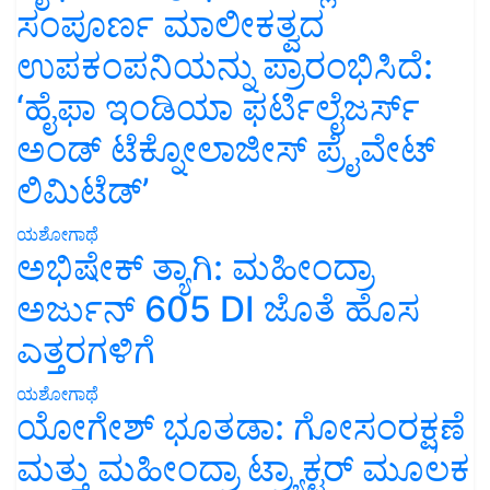
ಸಂಪೂರ್ಣ ಮಾಲೀಕತ್ವದ
ಉಪಕಂಪನಿಯನ್ನು ಪ್ರಾರಂಭಿಸಿದೆ:
‘ಹೈಫಾ ಇಂಡಿಯಾ ಫರ್ಟಿಲೈಜರ್ಸ್
ಅಂಡ್ ಟೆಕ್ನೋಲಾಜೀಸ್ ಪ್ರೈವೇಟ್
ಲಿಮಿಟೆಡ್’
ಯಶೋಗಾಥೆ
ಅಭಿಷೇಕ್ ತ್ಯಾಗಿ: ಮಹೀಂದ್ರಾ
ಅರ್ಜುನ್ 605 DI ಜೊತೆ ಹೊಸ
ಎತ್ತರಗಳಿಗೆ
ಯಶೋಗಾಥೆ
ಯೋಗೇಶ್ ಭೂತಡಾ: ಗೋಸಂರಕ್ಷಣೆ
ಮತ್ತು ಮಹೀಂದ್ರಾ ಟ್ರ್ಯಾಕ್ಟರ್ ಮೂಲಕ