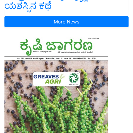
ಯಶಸ್ಸಿನ ಕಥೆ
More News