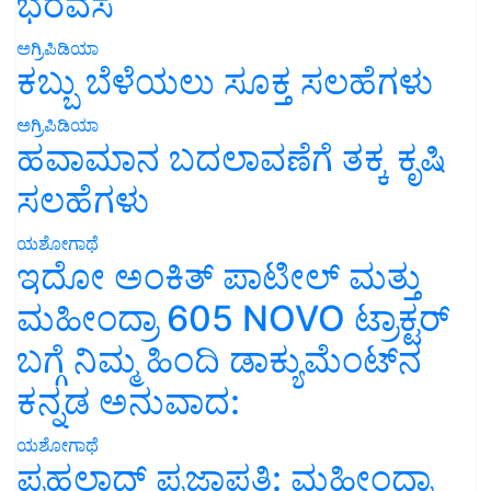
ಭರವಸೆ
ಅಗ್ರಿಪಿಡಿಯಾ
ಕಬ್ಬು ಬೆಳೆಯಲು ಸೂಕ್ತ ಸಲಹೆಗಳು
ಅಗ್ರಿಪಿಡಿಯಾ
ಹವಾಮಾನ ಬದಲಾವಣೆಗೆ ತಕ್ಕ ಕೃಷಿ
ಸಲಹೆಗಳು
ಯಶೋಗಾಥೆ
ಇದೋ ಅಂಕಿತ್ ಪಾಟೀಲ್ ಮತ್ತು
ಮಹೀಂದ್ರಾ 605 NOVO ಟ್ರಾಕ್ಟರ್
ಬಗ್ಗೆ ನಿಮ್ಮ ಹಿಂದಿ ಡಾಕ್ಯುಮೆಂಟ್‌ನ
ಕನ್ನಡ ಅನುವಾದ:
ಯಶೋಗಾಥೆ
ಪ್ರಹಲಾದ್ ಪ್ರಜಾಪತಿ: ಮಹೀಂದ್ರಾ