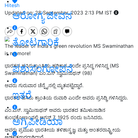
Hitesh
ಆರೋಗ್ಯ ಜೀವನ
Updated on: 28 September, 2023 2:13 PM IST
ತೋಟಗಾರಿಕೆ
The leader of India's green revolution MS Swaminathan
is no more!
ಪಶುಸಂಗೋಪನೆ
ಭಾರತದ ಹಸಿರುಕ್ರಾಂತಿಯ ಹರಿಕಾರ ಎಂದೇ ಪ್ರಸಿದ್ಧ ಗಳಿಸಿದ್ದ (MS
Swaminathan) ಎಂ.ಎಸ್ ಸ್ವಾಮಿನಾಥನ್ (98)
ಅವರು ಗುರುವಾರ ಚೆನ್ನೈನಲ್ಲಿ ಮೃತಪಟ್ಟಿದ್ದಾರೆ.
ಇತರೆ
ಭಾರತದ ಹಸಿರು ಕ್ರಾಂತಿಯ ರುವಾರಿ ಎಂದೇ ಅವರು ಪ್ರಸಿದ್ಧಿ ಗಳಿಸಿದ್ದರು.
ಎಂ.ಎಸ್. ಸ್ವಾಮಿನಾಥನ್ ಅವರು ಭಾರತದ ತಮಿಳುನಾಡಿನ
ಕುಂಭಕೋಣಂನಲ್ಲಿ ಆಗಸ್ಟ್ 7, 1925 ರಂದು ಜನಿಸಿದರು.
ಅಗ್ರಿಪೀಡಿಯಾ
ಅವರು ಪ್ರಮುಖ ಭಾರತೀಯ ತಳಿಶಾಸ್ತ್ರಜ್ಞ ಮತ್ತು ಅಂತರರಾಷ್ಟ್ರೀಯ
ಆಡಳಿತಗಾರರಾಗಿದ್ದಾರೆ.