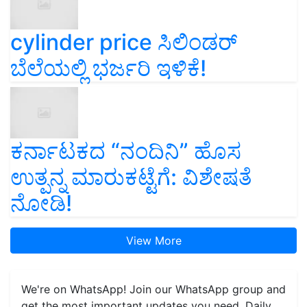
cylinder price ಸಿಲಿಂಡರ್‌
ಬೆಲೆಯಲ್ಲಿ ಭರ್ಜರಿ ಇಳಿಕೆ!
ಕರ್ನಾಟಕದ “ನಂದಿನಿ” ಹೊಸ
ಉತ್ಪನ್ನ ಮಾರುಕಟ್ಟೆಗೆ: ವಿಶೇಷತೆ
ನೋಡಿ!
View More
We're on WhatsApp! Join our WhatsApp group and
get the most important updates you need. Daily.