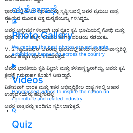
ಯಶೋಗಾಥೆ
ಭಾರತದಲ್ಲಿ ಹಸಿರು ಕ್ರಾಂತಿಯನ್ನು ಸೃಷ್ಟಿಸುವಲ್ಲಿ ಅವರ ಪ್ರಮುಖ ಪಾತ್ರ
ವಹಿಸುವ ಮೂಲಕ ವಿಶ್ವ ಮನ್ನಣೆಯನ್ನು ಗಳಿಸಿದ್ದರು.
ಅವರ ಅನ್ವೇಷಣೆಗಳಿಂದಾಗಿ ಬಡ ರೈತರ ಕೃಷಿ ಭೂಮಿಯಲ್ಲಿ ಗೋಧಿ ಮತ್ತು
Photo Gallery
ಭತ್ತದ ಸಸಿಗಳ ಹೆಚ್ಚಿನ ಇಳುವರಿ ತಳಿಗಳ ಪರಿಚಯ ನಡೆಯಿತು.
We capture the best photos around events,
M. S. ಸ್ವಾಮಿನಾಥನ್ ಅವರನ್ನು ಭಾರತದಲ್ಲಿ ಹಸಿರು ಕ್ರಾಂತಿಯ ವಾಸ್ತುಶಿಲ್ಪಿ
exhibitions happening across the country
ಎಂದು ಹೆಚ್ಚಾಗಿ ಪ್ರಶಂಸಿಸಲಾಗುತ್ತದೆ.
ಅವರು ಭಾರತೀಯ ಕೃಷಿ ವಿಜ್ಞಾನಿ ಮತ್ತು ತಳಿಶಾಸ್ತ್ರಜ್ಞರಾಗಿದ್ದು, ಅವರು ಕೃಷಿ
ಕ್ಷೇತ್ರಕ್ಕೆ ಗಮನಾರ್ಹ ಕೊಡುಗೆ ನೀಡಿದ್ದಾರೆ.
Videos
ವಿಶೇಷವಾಗಿ ಭಾರತ ಮತ್ತು ಇತರ ಅಭಿವೃದ್ಧಿಶೀಲ ರಾಷ್ಟ್ರಗಳಲ್ಲಿ ಆಹಾರ
Handpicked videos to inspire the nation on
ಉತ್ಪಾದನೆಯನ್ನು ಹೆಚ್ಚಿಸುವಲ್ಲಿ
agriculture and related industry
ಅವರ ಪಾತ್ರವನ್ನು ಇಂದಿಗೂ ಸ್ಮರಿಸಲಾಗುತ್ತದೆ.
Quiz