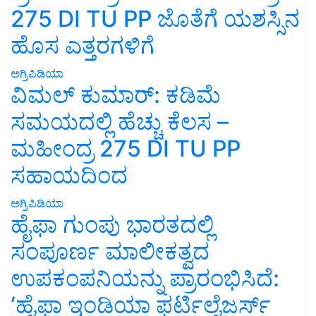
275 DI TU PP ಜೊತೆಗೆ ಯಶಸ್ಸಿನ
ಹೊಸ ಎತ್ತರಗಳಿಗೆ
ಅಗ್ರಿಪಿಡಿಯಾ
ವಿಮಲ್ ಕುಮಾರ್: ಕಡಿಮೆ
ಸಮಯದಲ್ಲಿ ಹೆಚ್ಚು ಕೆಲಸ –
ಮಹೀಂದ್ರ 275 DI TU PP
ಸಹಾಯದಿಂದ
ಅಗ್ರಿಪಿಡಿಯಾ
ಹೈಫಾ ಗುಂಪು ಭಾರತದಲ್ಲಿ
ಸಂಪೂರ್ಣ ಮಾಲೀಕತ್ವದ
ಉಪಕಂಪನಿಯನ್ನು ಪ್ರಾರಂಭಿಸಿದೆ:
‘ಹೈಫಾ ಇಂಡಿಯಾ ಫರ್ಟಿಲೈಜರ್ಸ್