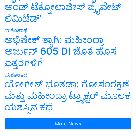
ಅಂಡ್ ಟೆಕ್ನೋಲಾಜೀಸ್ ಪ್ರೈವೇಟ್
ಲಿಮಿಟೆಡ್’
ಯಶೋಗಾಥೆ
ಅಭಿಷೇಕ್ ತ್ಯಾಗಿ: ಮಹೀಂದ್ರಾ
ಅರ್ಜುನ್ 605 DI ಜೊತೆ ಹೊಸ
ಎತ್ತರಗಳಿಗೆ
ಯಶೋಗಾಥೆ
ಯೋಗೇಶ್ ಭೂತಡಾ: ಗೋಸಂರಕ್ಷಣೆ
ಮತ್ತು ಮಹೀಂದ್ರಾ ಟ್ರ್ಯಾಕ್ಟರ್ ಮೂಲಕ
ಯಶಸ್ಸಿನ ಕಥೆ
More News