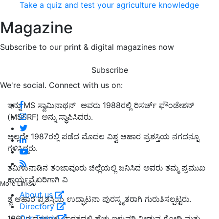
Take a quiz and test your agriculture knowledge
Magazine
Subscribe to our print & digital magazines now
Subscribe
We're social. Connect with us on:
ಇನ್ನು MS ಸ್ವಾಮಿನಾಥನ್ ಅವರು 1988ರಲ್ಲಿ ರಿಸರ್ಚ್ ಫೌಂಡೇಶನ್
(MSSRF) ಅನ್ನು ಸ್ಥಾಪಿಸಿದರು.
ಅಲ್ಲದೇ 1987ರಲ್ಲಿ ಪಡೆದ ಮೊದಲ ವಿಶ್ವ ಆಹಾರ ಪ್ರಶಸ್ತಿಯ ನಗದನ್ನೂ
ಗಳಿಸಿದ್ದರು.
ತಮಿಳುನಾಡಿನ ತಂಜಾವೂರು ಜಿಲ್ಲೆಯಲ್ಲಿ ಜನಿಸಿದ ಅವರು ತಮ್ಮ ಪ್ರಮುಖ
ಕಾರ್ಯವೈಖರಿಗಾಗಿ ವಿ
More Links
About us
ಶ್ವ ಆಹಾರ ಪ್ರಶಸ್ತಿಯ ಉದ್ಘಾಟನಾ ಪುರಸ್ಕೃತರಾಗಿ ಗುರುತಿಸಲ್ಪಟ್ಟರು.
Directory
Our Team
1960ರ ದಶಕದಲ್ಲಿ ಭಾರತದಲ್ಲಿ ಹೆಚ್ಚು ಇಳುವರಿ ನೀಡುವ ಗೋಧಿ ಮತ್ತು