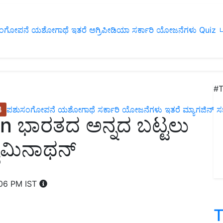
ಂಗೋಪನೆ
ಯಶೋಗಾಥೆ
ಇತರೆ
ಅಗ್ರಿಪೀಡಿಯಾ
ಸರ್ಕಾರಿ ಯೋಜನೆಗಳು
Quiz
ப
#T
4
ಪಶುಸಂಗೋಪನೆ
ಯಶೋಗಾಥೆ
ಸರ್ಕಾರಿ ಯೋಜನೆಗಳು
ಇತರೆ
ಮ್ಯಾಗಜಿನ್‌ ಸಬ್‌
 ಭಾರತದ ಅನ್ನದ ಬಟ್ಟಲು
ವಾಮಿನಾಥನ್‌
:06 PM IST
T