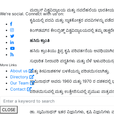
ಮದ್ರಾಸ್ ವಿಶ್ವವಿದ್ಯಾಲಯ ಮತ್ತು ನವದೆಹಲಿಯ ಭಾರತೀಯ
We're social. Connect with us on:
ಕೃಷಿಯಲ್ಲಿ ಪದವಿ ಮತ್ತು ಸ್ನಾತಕೋತ್ತರ ಪದವಿಗಳನ್ನು ಪ
ಕಿಂಗ್‌ಡಮ್‌ನ ಕೇಂಬ್ರಿಡ್ಜ್ ವಿಶ್ವವಿದ್ಯಾಲಯದಲ್ಲಿ ತಮ್ಮ ಡಾಕ
ಹಸಿರು ಕ್ರಾಂತಿ
ಹಸಿರು ಕ್ರಾಂತಿಯು ಕ್ಷಿಪ್ರ ಕೃಷಿ ಪರಿವರ್ತನೆಯ ಅವಧಿಯಾಗಿದ
ಸುಧಾರಿತ ನೀರಾವರಿ ಪದ್ಧತಿಗಳು ಮತ್ತು ಬೆಳೆ ಇಳುವರಿಯನ್ನ
More Links
About us
ಮತ್ತು ಕೀಟನಾಶಕಗಳ ಬಳಕೆಯನ್ನು ಪರಿಚಯಿಸಲಾಗಿತ್ತು.
Directory
ಸ್ವಾಮಿನಾಥನ್ ಅವರು 1960 ಮತ್ತು 1970 ರ ದಶಕದಲ್ಲಿ ಭಾ
Our Team
Contact
ಪರಿಚಯಿಸುವಲ್ಲಿ ಮತ್ತು ಉತ್ತೇಜಿಸುವಲ್ಲಿ ಪ್ರಮುಖ ಪಾತ್ರವನ
ಹೆಚ್ಚು ಇಳುವರಿ ನೀಡುವ ತಳಿಗಳ (HYVs) ಪರಿಚಯ
CLOSE
ಡಾ. ಸ್ವಾಮಿನಾಥನ್ ಇತರ ವಿಜ್ಞಾನಿಗಳು, ಕೃಷಿ ವಿಜ್ಞಾನಿಗಳು 