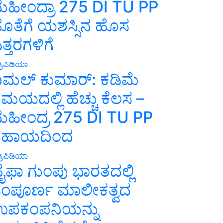
ಹೀಂದ್ರಾ 275 DI TU PP
ೊತೆಗೆ ಯಶಸ್ಸಿನ ಹೊಸ
ತ್ತರಗಳಿಗೆ
್ರಿಪಿಡಿಯಾ
ಿಮಲ್ ಕುಮಾರ್: ಕಡಿಮೆ
ಮಯದಲ್ಲಿ ಹೆಚ್ಚು ಕೆಲಸ –
ಹೀಂದ್ರ 275 DI TU PP
ಸಹಾಯದಿಂದ
್ರಿಪಿಡಿಯಾ
ೈಫಾ ಗುಂಪು ಭಾರತದಲ್ಲಿ
ಂಪೂರ್ಣ ಮಾಲೀಕತ್ವದ
ಪಕಂಪನಿಯನ್ನು