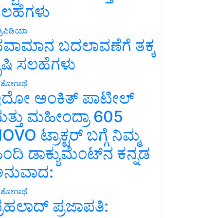
ಲಹೆಗಳು
್ರಿಪಿಡಿಯಾ
ವಾಮಾನ ಬದಲಾವಣೆಗೆ ತಕ್ಕ
ೃಷಿ ಸಲಹೆಗಳು
ಶೋಗಾಥೆ
ದೋ ಅಂಕಿತ್ ಪಾಟೀಲ್
ತ್ತು ಮಹೀಂದ್ರಾ 605
OVO ಟ್ರಾಕ್ಟರ್ ಬಗ್ಗೆ ನಿಮ್ಮ
ಿಂದಿ ಡಾಕ್ಯುಮೆಂಟ್‌ನ ಕನ್ನಡ
ನುವಾದ:
ಶೋಗಾಥೆ
್ರಹಲಾದ್ ಪ್ರಜಾಪತಿ: