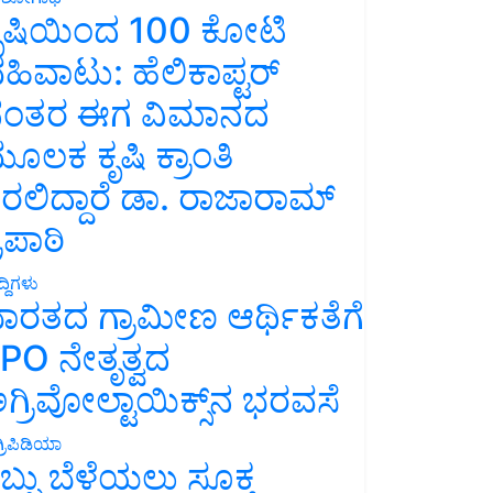
ೃಷಿಯಿಂದ 100 ಕೋಟಿ
ಹಿವಾಟು: ಹೆಲಿಕಾಪ್ಟರ್
ಂತರ ಈಗ ವಿಮಾನದ
ೂಲಕ ಕೃಷಿ ಕ್ರಾಂತಿ
ರಲಿದ್ದಾರೆ ಡಾ. ರಾಜಾರಾಮ್
್ರಿಪಾಠಿ
್ದಿಗಳು
ಾರತದ ಗ್ರಾಮೀಣ ಆರ್ಥಿಕತೆಗೆ
PO ನೇತೃತ್ವದ
ಗ್ರಿವೋಲ್ಟಾಯಿಕ್ಸ್‌ನ ಭರವಸೆ
್ರಿಪಿಡಿಯಾ
ಬ್ಬು ಬೆಳೆಯಲು ಸೂಕ್ತ