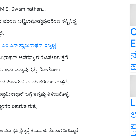
f M.S. Swaminathan...
 ಮುಂದೆ ಬಟ್ಟಿಲುವೊಡ್ಡುವುದರಿಂದ ತಪ್ಪಿಸಿದ್ದ
G
ರೆ.
E
.ಎಸ್ ಸ್ವಾಮಿನಾಥನ್ ಇನ್ನಿಲ್ಲ!
ನ
ಿನಾಥನ್ ಅವರನ್ನು ಗುರುತಿಸಲಾಗುತ್ತದೆ.
ಹ
ಡುಗೆಗಳು ಏನು ಎನ್ನುವುದನ್ನು ನೋಡೋಣ.
ಜ್ಞಾನದ ಪಿತಾಮಹ ಎಂದು ಕರೆಯಲಾಗುತ್ತದೆ.
ಿನಾಥನ್ ಬಗ್ಗೆ ಇನ್ನಷ್ಟು ತಿಳಿದುಕೊಳ್ಳಿ.
L
ವಿಜ್ಞಾನದ ಪಿತಾಮಹ ಮತ್ತು
ಲ
ಪ
, ಅವರು ಕೃಷಿ ಕ್ಷೇತ್ರಕ್ಕೆ ಗಮನಾರ್ಹ ಕೊಡುಗೆ ನೀಡಿದ್ದಾರೆ.