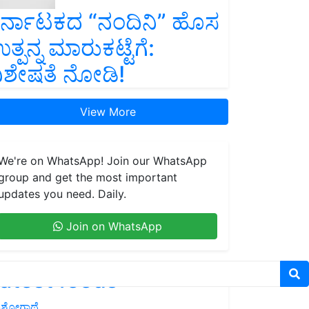
ರ್ನಾಟಕದ “ನಂದಿನಿ” ಹೊಸ
ತ್ಪನ್ನ ಮಾರುಕಟ್ಟೆಗೆ:
ಿಶೇಷತೆ ನೋಡಿ!
View More
We're on WhatsApp! Join our WhatsApp
group and get the most important
updates you need. Daily.
Join on WhatsApp
atest feeds
ಶೋಗಾಥೆ