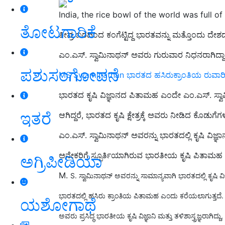
India, the rice bowl of the world was full o
ತೋಟಗಾರಿಕೆ
ತೀವ್ರ ಬರದಿಂದ ಕಂಗೆಟ್ಟಿದ್ದ ಭಾರತವನ್ನು ಮತ್ತೊಂದು ದೇಶದ
ಎಂ.ಎಸ್‌. ಸ್ವಾಮಿನಾಥನ್‌ ಅವರು ಗುರುವಾರ ನಿಧನರಾಗಿದ್ದಾ
ಪಶುಸಂಗೋಪನೆ
MS Swaminathan ಭಾರತದ ಹಸಿರುಕ್ರಾಂತಿಯ ರುವಾರಿ ಎಂ
ಭಾರತದ ಕೃಷಿ ವಿಜ್ಞಾನದ ಪಿತಾಮಹ ಎಂದೇ ಎಂ.ಎಸ್. ಸ್ವಾಮ
ಇತರೆ
ಆಗಿದ್ದರೆ, ಭಾರತದ ಕೃಷಿ ಕ್ಷೇತ್ರಕ್ಕೆ ಅವರು ನೀಡಿದ ಕೊ
ಎಂ.ಎಸ್‌. ಸ್ವಾಮಿನಾಥನ್ ಅವರನ್ನು ಭಾರತದಲ್ಲಿ ಕೃಷಿ ವಿ
ಅನೇಕರಿಗೆ ಸ್ಫೂರ್ತಿಯಾಗಿರುವ ಭಾರತೀಯ ಕೃಷಿ ಪಿತಾಮಹ ಸ್ವಾಮ
ಅಗ್ರಿಪೀಡಿಯಾ
M.
S. ಸ್ವಾಮಿನಾಥನ್ ಅವರನ್ನು ಸಾಮಾನ್ಯವಾಗಿ ಭಾರತದಲ್ಲಿ ಕೃಷಿ 
ಭಾರತದಲ್ಲಿ ಹಸಿರು ಕ್ರಾಂತಿಯ ಪಿತಾಮಹ ಎಂದು ಕರೆಯಲಾಗುತ್ತದೆ.
ಯಶೋಗಾಥೆ
ಅವರು ಪ್ರಸಿದ್ಧ ಭಾರತೀಯ ಕೃಷಿ ವಿಜ್ಞಾನಿ ಮತ್ತು ತಳಿಶಾಸ್ತ್ರಜ್ಞರಾಗಿದ್ದು