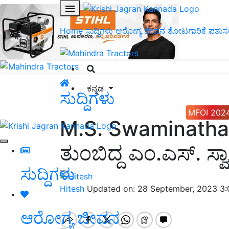
Home
ಸುದ್ದಿಗಳು
ಆರೋಗ್ಯ ಜೀವನ
ತೋಟಗಾರಿಕೆ
ಪಶುಸ
ಕನ್ನಡ
ಸುದ್ದಿಗಳು
MFOI 202
M.S. Swaminathan
ತುಂಬಿದ್ದ ಎಂ.ಎಸ್‌. ಸ್
ಸುದ್ದಿಗಳು
Hitesh
Updated on: 28 September, 2023 3
ಆರೋಗ್ಯ ಜೀವನ