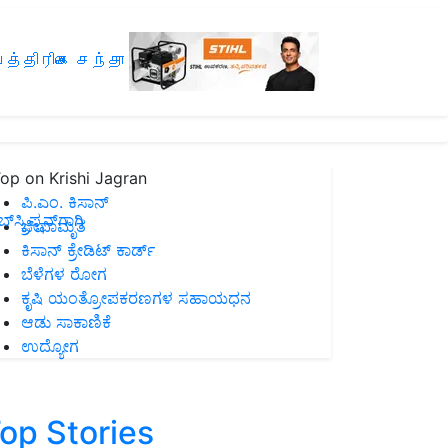
த்திரிகை சந்தா
op on Krishi Jagran
ಪಿ.ಎಂ. ಕಿಸಾನ್
ಸ್ಕ್ರಿಪ್ಷನ್‌ಗಾಗಿ
ಜೀವಾಮೃತ
ಕಿಸಾನ್ ಕ್ರೇಡಿಟ್ ಕಾರ್ಡ್
ಬೆಳೆಗಳ ರೋಗ
ಕೃಷಿ ಯಂತ್ರೋಪಕರಣಗಳ ಸಹಾಯಧನ
ಆಡು ಸಾಕಾಣಿಕೆ
ಉದ್ಯೋಗ
op Stories