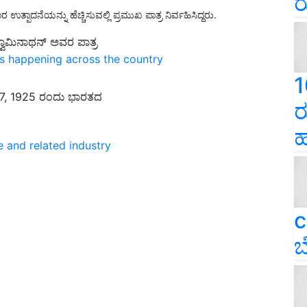
ರ
ಉತ್ಪಾದನೆಯನ್ನು ಹೆಚ್ಚಿಸುವಲ್ಲಿ ಪ್ರಮುಖ ಪಾತ್ರ ನಿರ್ವಹಿಸಿದ್ದರು.
ವಾಮಿನಾಥನ್ ಅವರ ಪಾತ್ರ
ns happening across the country
1
 7, 1925 ರಂದು ಭಾರತದ
ರ
ಹ
e and related industry
c
ಬ