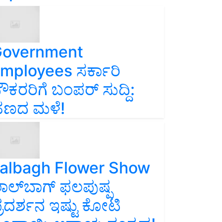
overnment
mployees ಸರ್ಕಾರಿ
ೌಕರರಿಗೆ ಬಂಪರ್‌ ಸುದ್ದಿ:
ಣದ ಮಳೆ!
albagh Flower Show
ಾಲ್‌ಬಾಗ್ ಫಲಪುಷ್ಪ
್ರದರ್ಶನ ಇಷ್ಟು ಕೋಟಿ