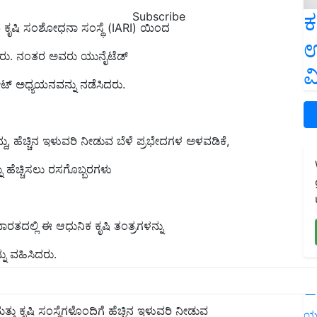
ಕ
Subscribe
 ಕೃಷಿ ಸಂಶೋಧನಾ ಸಂಸ್ಥೆ (IARI) ಯಿಂದ
ಉ
ಡೆದರು. ನಂತರ ಅವರು ಯುನೈಟೆಡ್
ವ
್ಟರೇಟ್ ಅಧ್ಯಯನವನ್ನು ನಡೆಸಿದರು.
್ದು, ಹೆಚ್ಚಿನ ಇಳುವರಿ ನೀಡುವ ಬೆಳೆ ಪ್ರಭೇದಗಳ ಅಳವಡಿಕೆ,
ು ಹೆಚ್ಚಿಸಲು ರಸಗೊಬ್ಬರಗಳು
ರತದಲ್ಲಿ ಈ ಆಧುನಿಕ ಕೃಷಿ ತಂತ್ರಗಳನ್ನು
್ನು ವಹಿಸಿದರು.
L
ಮತ್ತು ಕೃಷಿ ಸಂಸ್ಥೆಗಳೊಂದಿಗೆ ಹೆಚ್ಚಿನ ಇಳುವರಿ ನೀಡುವ
ಯ