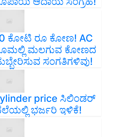
ೂಪಾಯಿ ಆದಾಯ ಸಂಗ್ರಹ!
0 ಕೋಟಿ ರೂ ಕೋಣ! AC
ೂಮಲ್ಲಿ ಮಲಗುವ ಕೋಣದ
ುಬ್ಬೇರಿಸುವ ಸಂಗತಿಗಳಿವು!
ylinder price ಸಿಲಿಂಡರ್‌
ೆಲೆಯಲ್ಲಿ ಭರ್ಜರಿ ಇಳಿಕೆ!