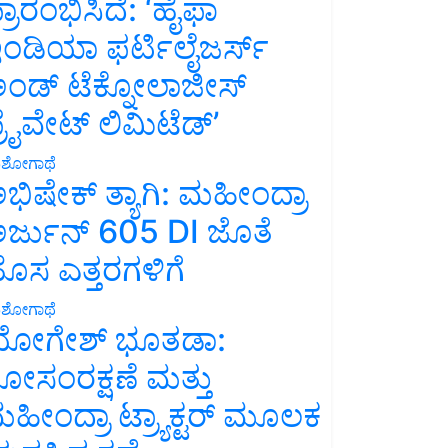
್ರಾರಂಭಿಸಿದೆ: ‘ಹೈಫಾ
ಂಡಿಯಾ ಫರ್ಟಿಲೈಜರ್ಸ್
ಂಡ್ ಟೆಕ್ನೋಲಾಜೀಸ್
್ರೈವೇಟ್ ಲಿಮಿಟೆಡ್’
ಶೋಗಾಥೆ
ಭಿಷೇಕ್ ತ್ಯಾಗಿ: ಮಹೀಂದ್ರಾ
ರ್ಜುನ್ 605 DI ಜೊತೆ
ೊಸ ಎತ್ತರಗಳಿಗೆ
ಶೋಗಾಥೆ
ೋಗೇಶ್ ಭೂತಡಾ:
ೋಸಂರಕ್ಷಣೆ ಮತ್ತು
ಹೀಂದ್ರಾ ಟ್ರ್ಯಾಕ್ಟರ್ ಮೂಲಕ