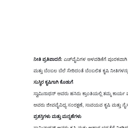
ನೀತಿ ಪ್ರತಿಪಾದನೆ:
ಎಚ್‌ವೈವಿಗಳ ಅಳವಡಿಕೆಗೆ ಪೂರಕವಾಗಿ 
ಮತ್ತು ಬೆಂಬಲ ಬೆಲೆ ಸೇರಿದಂತೆ ಬೆಂಬಲಿತ ಕೃಷಿ ನೀತಿಗಳನ್ನು 
ಸುಸ್ಥಿರ ಕೃಷಿಗಾಗಿ ಕೊಡುಗೆ
ಸ್ವಾಮಿನಾಥನ್ ಅವರು ಹಸಿರು ಕ್ರಾಂತಿಯಲ್ಲಿ ತಮ್ಮ ಕಾರ್
ಅವರು ಜೀವವೈವಿಧ್ಯ ಸಂರಕ್ಷಣೆ, ಸಾವಯವ ಕೃಷಿ ಮತ್ತು ನೈಸರ್
ಪ್ರಶಸ್ತಿಗಳು ಮತ್ತು ಮನ್ನಣೆಗಳು
ಸ್ವಾಮಿನಾಥನ್ ಅವರು ಕೃಷಿ ಮತ್ತು ಆಹಾರ ಭದ್ರತೆಗೆ ನೀಡಿ