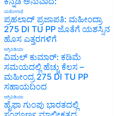
ಕನ್ನಡ ಅನುವಾದ:
ಯಶೋಗಾಥೆ
ಪ್ರಹಲಾದ್ ಪ್ರಜಾಪತಿ: ಮಹೀಂದ್ರಾ
275 DI TU PP ಜೊತೆಗೆ ಯಶಸ್ಸಿನ
ಹೊಸ ಎತ್ತರಗಳಿಗೆ
ಅಗ್ರಿಪಿಡಿಯಾ
ವಿಮಲ್ ಕುಮಾರ್: ಕಡಿಮೆ
ಸಮಯದಲ್ಲಿ ಹೆಚ್ಚು ಕೆಲಸ –
ಮಹೀಂದ್ರ 275 DI TU PP
ಸಹಾಯದಿಂದ
ಅಗ್ರಿಪಿಡಿಯಾ
ಹೈಫಾ ಗುಂಪು ಭಾರತದಲ್ಲಿ
ಸಂಪೂರ್ಣ ಮಾಲೀಕತ್ವದ