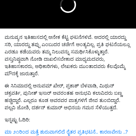
ಮನುಷ್ಯನ ಇತಿಹಾಸದಲ್ಲಿ ಅನೇಕ ಕೆಟ್ಟ ಘಟನೆಗಳಿವೆ. ಅದರಲ್ಲಿ ಯಾರದ್ದು
ಸರಿ, ಯಾರದ್ದು ತಪ್ಪು ಎಂಬುದರ ಚರ್ಚೆಗೆ ಅಂತ್ಯವಿಲ್ಲ. ಪ್ರತಿ ಘಟನೆಯಲ್ಲೂ
ಎರಡೂ ಕಡೆಯವರು ತಮ್ಮ ನಿಲುವನ್ನು ಸಮರ್ಥಿಸಿಕೊಳ್ಳುತ್ತಾರೆ.
ವಸ್ತುನಿಷ್ಠವಾಗಿ ನೋಡಿ ದಾಖಲಿಸಬೇಕಾದ ಮಾಧ್ಯಮದವರು,
ಇತಿಹಾಸಕಾರರು, ಅಧಿಕಾರಿಗಳು, ಲೇಖಕರು ಮುಂತಾದವರು ಕೆಲವೊಮ್ಮೆ
ಮೌನಕ್ಕೆ ಜಾರುತ್ತಾರೆ.
ಈ ಸಿನಿಮಾದಲ್ಲಿ ಅನುಪಮ್ ಖೇರ್, ಪ್ರಕಾಶ್ ಬೆಳವಾಡಿ, ಮಿಥುನ್
ಚಕ್ರವರ್ತಿ, ಪುನೀತ್ ಇಸಾರ್ ಅವರಂತಹ ಅನುಭವಿ ಕಲಾವಿದರು ಬಣ್ಣ
ಹಚ್ಚಿದ್ದಾರೆ. ಎಲ್ಲರೂ ಕೂಡ ಅವರವರ ಪಾತ್ರಗಳಿಗೆ ಜೀವ ತುಂಬಿದ್ದಾರೆ.
ಪಲ್ಲವಿ ಜೋಶಿ, ದರ್ಶನ್ ಕುಮಾರ್ ಅಭಿನಯ ಗಮನ ಸೆಳೆಯುತ್ತದೆ.
ಇನ್ನಷ್ಟು ಓದಿರಿ:
ಮಾ ೨೧ರಿಂದ ಮತ್ತೆ ಶುರುವಾಗಲಿದೆ ರೈತರ ಪ್ರತಿಭಟನೆ.. ಕಾರಣವೇನು ..?