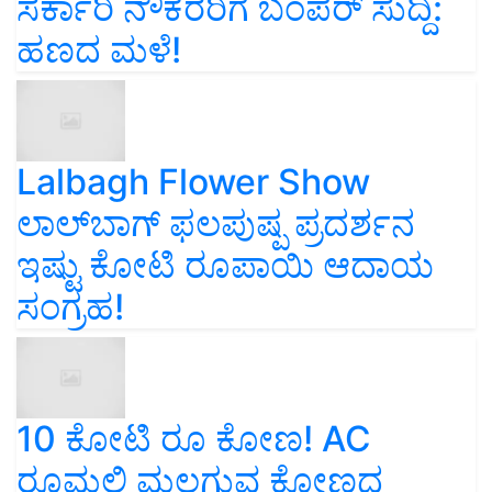
ಸರ್ಕಾರಿ ನೌಕರರಿಗೆ ಬಂಪರ್‌ ಸುದ್ದಿ:
ಹಣದ ಮಳೆ!
Lalbagh Flower Show
ಲಾಲ್‌ಬಾಗ್ ಫಲಪುಷ್ಪ ಪ್ರದರ್ಶನ
ಇಷ್ಟು ಕೋಟಿ ರೂಪಾಯಿ ಆದಾಯ
ಸಂಗ್ರಹ!
10 ಕೋಟಿ ರೂ ಕೋಣ! AC
ರೂಮಲ್ಲಿ ಮಲಗುವ ಕೋಣದ