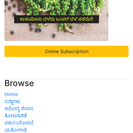
Online Subscription
Browse
Home
ಸುದ್ದಿಗಳು
ಆರೋಗ್ಯ ಜೀವನ
ತೋಟಗಾರಿಕೆ
ಪಶುಸಂಗೋಪನೆ
ಯಶೋಗಾಥೆ