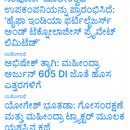
ಉಪಕಂಪನಿಯನ್ನು ಪ್ರಾರಂಭಿಸಿದೆ:
‘ಹೈಫಾ ಇಂಡಿಯಾ ಫರ್ಟಿಲೈಜರ್ಸ್
ಅಂಡ್ ಟೆಕ್ನೋಲಾಜೀಸ್ ಪ್ರೈವೇಟ್
ಲಿಮಿಟೆಡ್’
ಯಶೋಗಾಥೆ
ಅಭಿಷೇಕ್ ತ್ಯಾಗಿ: ಮಹೀಂದ್ರಾ
ಅರ್ಜುನ್ 605 DI ಜೊತೆ ಹೊಸ
ಎತ್ತರಗಳಿಗೆ
ಯಶೋಗಾಥೆ
ಯೋಗೇಶ್ ಭೂತಡಾ: ಗೋಸಂರಕ್ಷಣೆ
ಮತ್ತು ಮಹೀಂದ್ರಾ ಟ್ರ್ಯಾಕ್ಟರ್ ಮೂಲಕ
ಯಶಸ್ಸಿನ ಕಥೆ