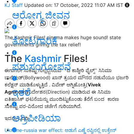
KJ Staff
Updated on: 17 October, 2022 11:07 AM IST
ಆರೋಗ್ಯ ಜೀವನ
The Kashmir Files! cinema makes huge sound! state
ತೋಟಗಾರಿಕೆ
governments giving the tax relief!
The
Kashmir
Files!
ಪಶುಸಂಗೋಪನೆ
ಈಗಾಗಲೇ ಸಾಕಷ್ಟು ಗುಲ್ಲೆಬ್ಬಿಸಿರುವ ''ದಿ ಕಾಶ್ಮೀರಿ ಫೈಲ್ಸ್'' ಸಿನಿಮಾ
ಬಾಲಿವುಡ್(Bollywood) ಖಾನ್ ತ್ರಯರ ಮೌನದ ನಡುವೆಯೂ ಭರ್ಜರಿ
ಕಲೆಕ್ಷನ್ ಮಾಡಿಕೊಳ್ಳುತ್ತಿದೆ . ವಿವೇಕ್ ಅಗ್ನಿಹೋತ್ರಿ(
Vivek
ಇತರೆ
Agnihotri)
ನಿರ್ದೇಶನ(Direction) ಮಾಡಿರುವ ಈ ಸಿನಿಮಾ
ಐತಿಹಾಸಿಕ್ ಘಟನೆಯನ್ನು ಮುಂದಿಟ್ಟುಕೊಂಡು ತೆರೆಗೆ ಬಂದ ಕಾರಣ
ಸಾಕಷ್ಟು ಪರ-ವಿರೋದ ಚರ್ಚೆಗೆ ಗುರಿಯಾಗಿದೆ.
ಅಗ್ರಿಪೀಡಿಯಾ
ಇದನ್ನು ಓದಿರಿ:
Ukraine-russia war effect: ಅಡುಗೆ ಎಣ್ಣೆ ರಫ್ತಿನಲ್ಲಿ ಉಕ್ರೇನ್