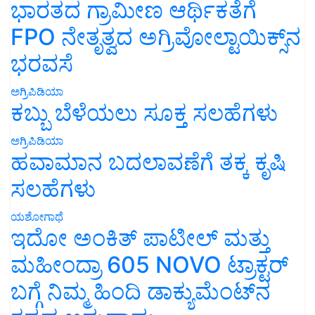
ಭಾರತದ ಗ್ರಾಮೀಣ ಆರ್ಥಿಕತೆಗೆ
FPO ನೇತೃತ್ವದ ಅಗ್ರಿವೋಲ್ಟಾಯಿಕ್ಸ್‌ನ
ಭರವಸೆ
ಅಗ್ರಿಪಿಡಿಯಾ
ಕಬ್ಬು ಬೆಳೆಯಲು ಸೂಕ್ತ ಸಲಹೆಗಳು
ಅಗ್ರಿಪಿಡಿಯಾ
ಹವಾಮಾನ ಬದಲಾವಣೆಗೆ ತಕ್ಕ ಕೃಷಿ
ಸಲಹೆಗಳು
ಯಶೋಗಾಥೆ
ಇದೋ ಅಂಕಿತ್ ಪಾಟೀಲ್ ಮತ್ತು
ಮಹೀಂದ್ರಾ 605 NOVO ಟ್ರಾಕ್ಟರ್
ಬಗ್ಗೆ ನಿಮ್ಮ ಹಿಂದಿ ಡಾಕ್ಯುಮೆಂಟ್‌ನ