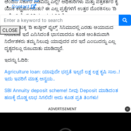
ಅಂದಿನ ಸರ್ಕಾರ ಎಡವಿದ್ದು ಎಲ್ಲಿ? ಅಧಿಕಾರಿಗಳು ಮತ್ತು ಪತ್ರಕರ್ತರ ಕೈ
Contact
ಯಾಕೆ ಕಟ್ಟಿಹೋಯಿತು? ಈ ಎಲ್ಲ ಪ್ರಶ್ನೆಗಳಿಗೆ ಉತ್ತರ ದೊರಕಿಸಲು ‘ದಿ
ಕಾಶ್ಮೀರ್ ಫೈಲ್ಸ್
’
ಸಿನಿಮಾ ಪ್ರಯತ್ನಿಸಿದೆ.
ಮೇಲ್ನೋಟಕ್ಕೆ ‘ದಿ ಕಾಶ್ಮೀರ್ ಫೈಲ್ಸ್
’
ಸಿನಿಮಾದಲ್ಲಿ ಎರಡು ಆಯಾಮದ
CLOSE
ನಿರೂಪಣೆ ಇದೆ ಎನಿಸಿದಂತೆ ಭಾಸವಾದರೂ ಕೂಡ ಅಂತಿಮವಾಗಿ
ನಿರ್ದೇಶಕರು ತಮ್ಮ ನಿಲುವು ಯಾವುದರ ಪರ ಇದೆ ಎಂಬುದನ್ನು ಎಲ್ಲ
ದೃಶ್ಯದಲ್ಲೂ ರುಜುವಾತು ಮಾಡಿದ್ದಾರೆ.
ಇದನ್ನು ಓದಿರಿ:
Agriculture loan: ಯಾವುದೇ ಭದ್ರತೆ ಇಲ್ಲದೆ ಲಕ್ಷ ಲಕ್ಷ ಕೃಷಿ ಸಾಲ..!
ಇದು ಇವರಿಗೆ ಮಾತ್ರ ಅನ್ವಯ..
SBI Annuity deposit scheme! ನೀವು Deposit ಮಾಡಿದಂತ
ಹಣಕ್ಕೆ ದೊಡ್ಡ ಲಾಭ ಸಿಗಲಿದೆ! ಅದು ಕೂಡ ಪ್ರತಿ ತಿಂಗಳು!
ADVERTISEMENT