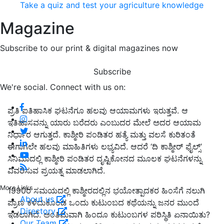
Take a quiz and test your agriculture knowledge
Magazine
Subscribe to our print & digital magazines now
Subscribe
We're social. Connect with us on:
ಪ್ರತಿ ಐತಿಹಾಸಿಕ ಘಟನೆಗೂ ಹಲವು ಆಯಾಮಗಳು ಇರುತ್ತವೆ. ಆ
ಇತಿಹಾಸವನ್ನು ಯಾರು ಬರೆದರು ಎಂಬುದರ ಮೇಲೆ ಅದರ ಆಯಾಮ
ನಿರ್ಧಾರ ಆಗುತ್ತದೆ. ಕಾಶ್ಮೀರಿ ಪಂಡಿತರ ಹತ್ಯೆ ಮತ್ತು ವಲಸೆ ಕುರಿತಂತೆ
ಈಗಾಗಲೇ ಹಲವು ಮಾಹಿತಿಗಳು ಲಭ್ಯವಿದೆ. ಆದರೆ ‘ದಿ ಕಾಶ್ಮೀರ್ ಫೈಲ್ಸ್
’
ಸಿನಿಮಾದಲ್ಲಿ ಕಾಶ್ಮೀರಿ ಪಂಡಿತರ ದೃಷ್ಟಿಕೋನದ ಮೂಲಕ ಘಟನೆಗಳನ್ನು
ವಿವರಿಸುವ ಪ್ರಯತ್ನ ಮಾಡಲಾಗಿದೆ.
More Links
1990ರ ಸಮಯದಲ್ಲಿ ಕಾಶ್ಮೀರದಲ್ಲಿನ ಭಯೋತ್ಪಾದಕರ ಹಿಂಸೆಗೆ ನಲುಗಿ
About us
ಪ್ರಾಣ ಕಳೆದುಕೊಂಡ ಒಂದು ಕುಟುಂಬದ ಕಥೆಯನ್ನು ಜನರ ಮುಂದೆ
Directory
ಇಡಲಾಗಿದೆ. ಅಂತಿಮವಾಗಿ ಹಿಂದೂ ಕುಟುಂಬಗಳ ಪರಿಸ್ಥಿತಿ ಏನಾಯಿತು?
Our Team