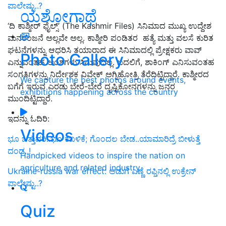
ಪಾಲೇಷ್ಟು..?
ಯಶೋಗಾಥೆ
‘
ದಿ ಕಾಶ್ಮೀರ್ ಫೈಲ್ಸ್
’
(The Kashmir Files) ಸಿನಿಮಾದ ಮುಖ್ಯ ಉದ್ದೇಶ
ಮನರಂಜನೆ ಅಲ್ಲವೇ ಅಲ್ಲ. ಕಾಶ್ಮೀರಿ ಪಂಡಿತರ ಹತ್ಯೆ ಮತ್ತು ವಲಸೆ ಕುರಿತ
ಘಟನೆಗಳನ್ನು ಆಧರಿಸಿ ತಯಾರಾದ ಈ ಸಿನಿಮಾದಲ್ಲಿ ಪ್ರೇಕ್ಷಕರು ವಾವ್
Photo Gallery
ಎನ್ನುವಂತಹ ಅಂಶಗಳು ಸಿಗುವುದಿಲ್ಲ. ಬದಲಿಗೆ, ಶಾಕಿಂಗ್ ಎನಿಸುವಂತಹ
ಸಂಗತಿಗಳನ್ನು ನಿರ್ದೇಶಕ ವಿವೇಕ್ ಅಗ್ನಿಹೋತ್ರಿ ತೆರೆದಿಟ್ಟಿದ್ದಾರೆ. ಕಾಶ್ಮೀರದ
We capture the best photos around events,
ಬಗೆಗೆ ಇರುವ ಎರಡು ಬೇರೆ-ಬೇರೆ ದೃಷ್ಟಿಕೋನಗಳನ್ನು ಜನರ
exhibitions happening across the country
ಮುಂದಿಟ್ಟಿದ್ದಾರೆ.
ಇದನ್ನು ಓದಿರಿ:
Videos
ಭೂ ಒತ್ತುವರಿ..ಭೂ ಕಬಳಿಕೆ; ಗೊಂದಲ ಬೇಡ..ಯಾಮಾರಿದ್ರೆ ಬೀಳುತ್ತೆ
ದಂಡ..!
Handpicked videos to inspire the nation on
agriculture and related industry
Ukraine-russia war effect: ಅಡುಗೆ ಎಣ್ಣೆ ರಫ್ತಿನಲ್ಲಿ ಉಕ್ರೇನ್
ಪಾಲೇಷ್ಟು..?
Quiz