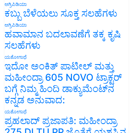
ಅಗ್ರಿಪಿಡಿಯಾ
ಕಬ್ಬು ಬೆಳೆಯಲು ಸೂಕ್ತ ಸಲಹೆಗಳು
ಅಗ್ರಿಪಿಡಿಯಾ
ಹವಾಮಾನ ಬದಲಾವಣೆಗೆ ತಕ್ಕ ಕೃಷಿ
ಸಲಹೆಗಳು
ಯಶೋಗಾಥೆ
ಇದೋ ಅಂಕಿತ್ ಪಾಟೀಲ್ ಮತ್ತು
ಮಹೀಂದ್ರಾ 605 NOVO ಟ್ರಾಕ್ಟರ್
ಬಗ್ಗೆ ನಿಮ್ಮ ಹಿಂದಿ ಡಾಕ್ಯುಮೆಂಟ್‌ನ
ಕನ್ನಡ ಅನುವಾದ:
ಯಶೋಗಾಥೆ
ಪ್ರಹಲಾದ್ ಪ್ರಜಾಪತಿ: ಮಹೀಂದ್ರಾ
275 DI TU PP ಜೊತೆಗೆ ಯಶಸ್ಸಿನ