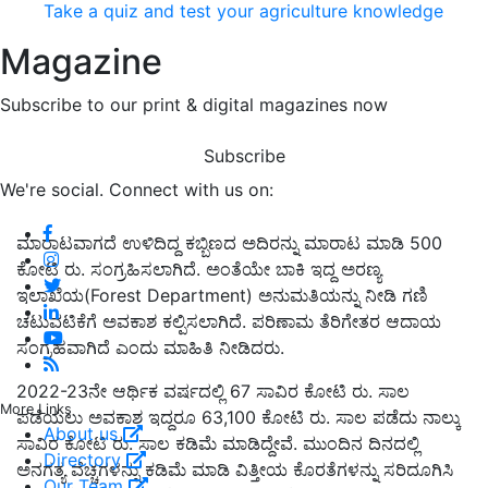
Take a quiz and test your agriculture knowledge
Magazine
Subscribe to our print & digital magazines now
Subscribe
We're social. Connect with us on:
ಮಾರಾಟವಾಗದೆ ಉಳಿದಿದ್ದ ಕಬ್ಬಿಣದ ಅದಿರನ್ನು ಮಾರಾಟ ಮಾಡಿ 500
ಕೋಟಿ ರು. ಸಂಗ್ರಹಿಸಲಾಗಿದೆ. ಅಂತೆಯೇ ಬಾಕಿ ಇದ್ದ ಅರಣ್ಯ
ಇಲಾಖೆಯ(Forest Department) ಅನುಮತಿಯನ್ನು ನೀಡಿ ಗಣಿ
ಚಟುವಟಿಕೆಗೆ ಅವಕಾಶ ಕಲ್ಪಿಸಲಾಗಿದೆ. ಪರಿಣಾಮ ತೆರಿಗೇತರ ಆದಾಯ
ಸಂಗ್ರಹವಾಗಿದೆ ಎಂದು ಮಾಹಿತಿ ನೀಡಿದರು.
2022-23ನೇ ಆರ್ಥಿಕ ವರ್ಷದಲ್ಲಿ 67 ಸಾವಿರ ಕೋಟಿ ರು. ಸಾಲ
More Links
ಪಡೆಯಲು ಅವಕಾಶ ಇದ್ದರೂ 63,100 ಕೋಟಿ ರು. ಸಾಲ ಪಡೆದು ನಾಲ್ಕು
About us
ಸಾವಿರ ಕೋಟಿ ರು. ಸಾಲ ಕಡಿಮೆ ಮಾಡಿದ್ದೇವೆ. ಮುಂದಿನ ದಿನದಲ್ಲಿ
Directory
ಅನಗತ್ಯ ವೆಚ್ಚಗಳನ್ನು ಕಡಿಮೆ ಮಾಡಿ ವಿತ್ತೀಯ ಕೊರತೆಗಳನ್ನು ಸರಿದೂಗಿಸಿ
Our Team