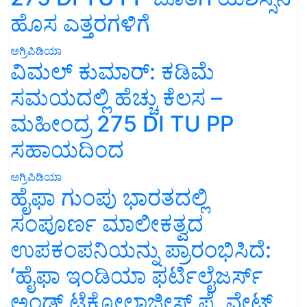
ಹೊಸ ಎತ್ತರಗಳಿಗೆ
ಅಗ್ರಿಪಿಡಿಯಾ
ವಿಮಲ್ ಕುಮಾರ್: ಕಡಿಮೆ
ಸಮಯದಲ್ಲಿ ಹೆಚ್ಚು ಕೆಲಸ –
ಮಹೀಂದ್ರ 275 DI TU PP
ಸಹಾಯದಿಂದ
ಅಗ್ರಿಪಿಡಿಯಾ
ಹೈಫಾ ಗುಂಪು ಭಾರತದಲ್ಲಿ
ಸಂಪೂರ್ಣ ಮಾಲೀಕತ್ವದ
ಉಪಕಂಪನಿಯನ್ನು ಪ್ರಾರಂಭಿಸಿದೆ:
‘ಹೈಫಾ ಇಂಡಿಯಾ ಫರ್ಟಿಲೈಜರ್ಸ್
ಅಂಡ್ ಟೆಕ್ನೋಲಾಜೀಸ್ ಪ್ರೈವೇಟ್