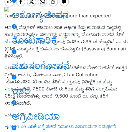
ಆರೋಗ್ಯ ಜೀವನ
Tax collection CM Bommai more than expected
ಅನಗತ್ಯ ವೆಚ್ಚಗಳಿಗೆ ಕಡಿವಾಣ ಹಾಕಿ ಆರ್ಥಿಕ ಶಿಸ್ತು ಕಾಪಾಡುವ ನಿಟ್ಟಿನಲ್ಲಿ
ಕಾರ್ಯನಿರ್ವಹಿಸಲು ಸರ್ಕಾರವು ಬದ್ಧವಾಗಿದ್ದು, ಮೋಟಾರು ವಾಹನ ತೆರಿಗೆ
ತೋಟಗಾರಿಕೆ
ಹೊರತುಪಡಿಸಿದರೆ ತೆರಿಗೆ ಸಂಗ್ರಹವು ನಿಗದಿತ ಗುರಿಗಿಂತ ಹೆಚ್ಚಾಗಿದೆ ಎಂದು
(CM) ಮುಖ್ಯಮಂತ್ರಿ ಬಸವರಾಜ ಬೊಮ್ಮಾಯಿ (Basavaraj Bommai)
ತಿಳಿಸಿದ್ದಾರೆ.
ಪಶುಸಂಗೋಪನೆ
ಇಲಾಖಾವಾರು ಅನುದಾನ (Grants) ಬೇಡಿಕೆಗಳ ಮೇಲಿನ ಚರ್ಚೆಗೆ ಉತ್ತರ
ನೀಡಿದ ಅವರು, ಮೋಟಾರು ವಾಹನ Tax Collection
ಹೊರತುಪಡಿಸಿದರೆ ಉಳಿದ ತೆರಿಗೆ ಸಂಗ್ರಹವು ನಿರೀಕ್ಷೆಗಿಂತ ಹೆಚ್ಚು
ಇತರೆ
ಸಂಗ್ರಹವಾಗಿದೆ. 7,500 ಕೋಟಿ ರು.ಗಿಂತ ಹೆಚ್ಚು ತೆರಿಗೆ ಸಂಗ್ರಹಿಸುವ
ನಿರೀಕ್ಷೆ ಮಾಡಲಾಗಿತ್ತು. ಆದರೆ, 9,500 ಕೋಟಿ ರು. ನಷ್ಟು ತೆರಿಗೆ
ಸಂಗ್ರಹವಾಗಿದೆ.
ಅಗ್ರಿಪೀಡಿಯಾ
ಇದನ್ನು ಓದಿ:
Fuel Price ಏರಿಕೆ ಬಗ್ಗೆ ಸಚಿವೆ ನಿರ್ಮಲಾ ಸಿತಾರಾಮನ್‌ ಸಮರ್ಥನೆ