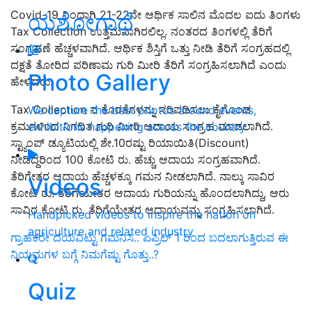
Covid-19 ನಿಂದಾಗಿ 21-22ನೇ ಆರ್ಥಿಕ ಸಾಲಿನ ಮೊದಲ ಐದು ತಿಂಗಳು
ಯಶೋಗಾಥೆ
Tax Collection ಉತ್ತಮವಾಗಿರಲಿಲ್ಲ. ನಂತರದ ತಿಂಗಳಲ್ಲಿ ತೆರಿಗೆ
ಸಂಗ್ರಹಣೆ ಹೆಚ್ಚಳವಾಗಿದೆ. ಆರ್ಥಿಕ ಶಿಸ್ತಿಗೆ ಒತ್ತು ನೀಡಿ ತೆರಿಗೆ ಸಂಗ್ರಹದಲ್ಲಿ
ದಕ್ಷತೆ ತೋರಿದ ಪರಿಣಾಮ ಗುರಿ ಮೀರಿ ತೆರಿಗೆ ಸಂಗ್ರಹಿಸಲಾಗಿದೆ ಎಂದು
Photo Gallery
ಹೇಳಿದರು.
Tax Collection ನ ಕೊರತೆಗಳನ್ನು ಸರಿಪಡಿಸಲು ಕೈಗೊಂಡ
We capture the best photos around events,
ಕ್ರಮಗಳಿಂದ ನಿಗದಿತ ಗುರಿ ಮೀರಿ ಆದಾಯ ಸಂಗ್ರಹ ಮಾಡಲಾಗಿದೆ.
exhibitions happening across the country
ಸ್ಟ್ಯಾಂಪ್‌ ಡ್ಯೂಟಿಯಲ್ಲಿ ಶೇ.10ರಷ್ಟು ರಿಯಾಯಿತಿ(Discount)
ನೀಡಿದ್ದರಿಂದ 100 ಕೋಟಿ ರು. ಹೆಚ್ಚು ಆದಾಯ ಸಂಗ್ರಹವಾಗಿದೆ.
ತೆರಿಗೇತರ ಆದಾಯ ಹೆಚ್ಚಳಕ್ಕೂ ಗಮನ ನೀಡಲಾಗಿದೆ. ನಾಲ್ಕು ಸಾವಿರ
Videos
ಕೋಟಿ ರು. ತೆರಿಗೆಯೇತರ ಆದಾಯ ಗುರಿಯನ್ನು ಹೊಂದಲಾಗಿದ್ದು, ಆರು
ಸಾವಿರ ಕೋಟಿ ರು. ತೆರಿಗೆಯೇತರ ಆದಾಯವನ್ನು ಸಂಗ್ರಹಿಸಲಾಗಿದೆ.
Handpicked videos to inspire the nation on
agriculture and related industry
ಗ್ರಾಹಕರೇ ದಯವಿಟ್ಟು ಗಮನಿಸಿ.. ಏಪ್ರಿಲ್ 1 ರಿಂದ ಬದಲಾಗುತ್ತಿರುವ ಈ
ನಿಯಮಗಳ ಬಗ್ಗೆ ನಿಮಗೆಷ್ಟು ಗೊತ್ತು..?
Quiz