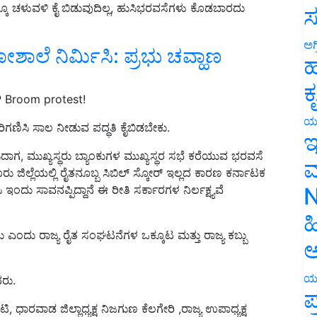
ೂ ಚಳುವಳಿ ಕೈ ಬಿಡುವುದಿಲ್ಲ, ಹುಸಿಭರವಸೆಗಳು ಕೊಡಬಾರದು
ಸ
ಅಗ
ೋಶಾಲೆ ನಿರ್ಮಿಸಿ: ಪ್ರಭು ಚವ್ಹಾಣ
ಹ
ಕ
 Broom protest!
ಯ
ರಿಗಣಿಸಿ ಸಾಲ ನೀಡುವ ಪದ್ಧತಿ ಕೈಬಿಡಬೇಕು.
ಇ
ಿದಾಗ, ಮುಖ್ಯಸ್ಥರು ಬ್ಯಾಂಕುಗಳ ಮುಖ್ಯಸ್ಥರ ಸಭೆ ಕರೆಯುವ ಭರವಸೆ
ಮ
 ಜಿಲ್ಲೆಯಲ್ಲಿ ರೈತನೂಬ್ಬ ಸಿಬಿಲ್ ಸ್ಕೋರ್ ಇಲ್ಲದ ಕಾರಣ ಕರ್ನಾಟಕ
N
ಿ ಇಂದು ಸಾವನಪ್ಪಿದ್ದಾನೆ ಈ ರೀತಿ ಸರ್ಕಾರಗಳ ನಿರ್ಲಕ್ಷ್ಯವೆ
ಹ
ದು ಎಂದು ರಾಜ್ಯ ರೈತ ಸಂಘಟನೆಗಳ ಒಕ್ಕೂಟ ಮತ್ತು ರಾಜ್ಯ ಕಬ್ಬು
ಅ
ಯ
ಿದರು.
ಪ
ಿ, ಧಾರವಾಡ ಜಿಲ್ಲಾಧ್ಯಕ್ಷ ನಿಜಗುಣ ಕೆಲಗೇರಿ ,ರಾಜ್ಯ ಉಪಾಧ್ಯಕ್ಷ