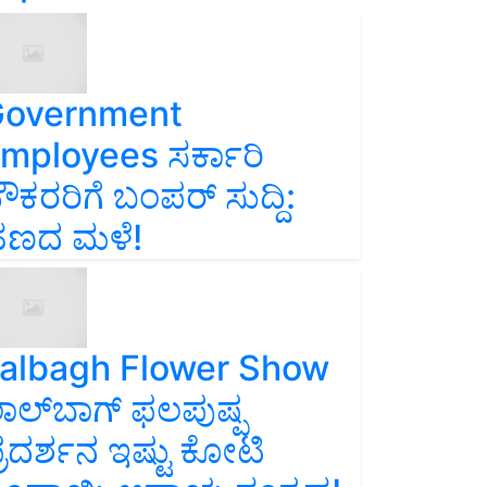
overnment
mployees ಸರ್ಕಾರಿ
ೌಕರರಿಗೆ ಬಂಪರ್‌ ಸುದ್ದಿ:
ಣದ ಮಳೆ!
albagh Flower Show
ಾಲ್‌ಬಾಗ್ ಫಲಪುಷ್ಪ
್ರದರ್ಶನ ಇಷ್ಟು ಕೋಟಿ