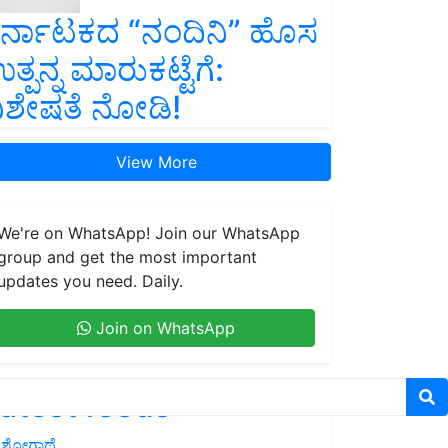
ರ್ನಾಟಕದ “ನಂದಿನಿ” ಹೊಸ
ತ್ಪನ್ನ ಮಾರುಕಟ್ಟೆಗೆ:
ಿಶೇಷತೆ ನೋಡಿ!
View More
We're on WhatsApp! Join our WhatsApp
group and get the most important
updates you need. Daily.
Join on WhatsApp
atest feeds
ಶೋಗಾಥೆ