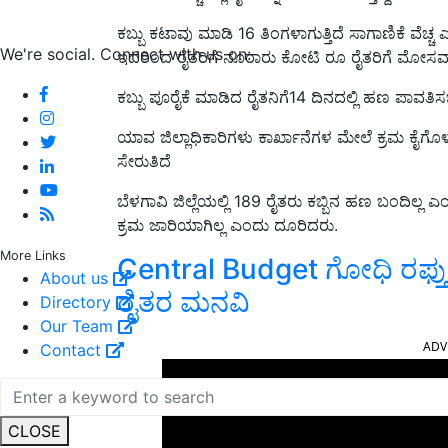
ಕಬ್ಬು ಕಟಾವು ಮಾಡಿ 16 ತಿಂಗಳಾಗುತ್ತಿದೆ ಸಾಗಾಣಿಕೆ ವೆಚ್ಚ 
We're social. Connect with us on:
ಇದರಿಂದ ರೈತರಿಗೆ ನೂರಾರು ಕೋಟಿ ರೂ ರೈತರಿಗೆ ಮೋಸವಾಗು
ಕಬ್ಬು ಪೂರೈಕೆ ಮಾಡಿದ ರೈತನಿಗೆ14 ದಿನದಲ್ಲಿ ಹಣ ಪಾವತಿಸ
ಯಾವ ಜಿಲ್ಲಾಧಿಕಾರಿಗಳು ಕಾರ್ಖಾನೆಗಳ ಮೇಲೆ ಕ್ರಮ ಕೈಗೊಳ್ಳು
ಸೇರುತಿದೆ
ಬೆಳಗಾವಿ ಜಿಲ್ಲೆಯಲ್ಲಿ 189 ರೈತರು ಕಬ್ಬಿನ ಹಣ ಬಂದಿಲ್ಲ
ಕ್ರಮ ಜಾರಿಯಾಗಿಲ್ಲ ಎಂದು ದೂರಿದರು.
More Links
Central Budget ಗೋಧಿ ರಫ್ತು ನಿ
About us
ರೈತರ ಮನವಿ
Directory
Our Team
ADV
Contact
CLOSE