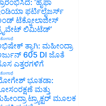
್ರಾರಂಭಿಸಿದೆ: ‘ಹೈಫಾ
ಂಡಿಯಾ ಫರ್ಟಿಲೈಜರ್ಸ್
ಂಡ್ ಟೆಕ್ನೋಲಾಜೀಸ್
್ರೈವೇಟ್ ಲಿಮಿಟೆಡ್’
ಶೋಗಾಥೆ
ಭಿಷೇಕ್ ತ್ಯಾಗಿ: ಮಹೀಂದ್ರಾ
ರ್ಜುನ್ 605 DI ಜೊತೆ
ೊಸ ಎತ್ತರಗಳಿಗೆ
ಶೋಗಾಥೆ
ೋಗೇಶ್ ಭೂತಡಾ:
ೋಸಂರಕ್ಷಣೆ ಮತ್ತು
ಹೀಂದ್ರಾ ಟ್ರ್ಯಾಕ್ಟರ್ ಮೂಲಕ