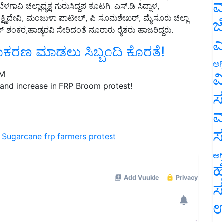
ಮ
ಿ ಜಿಲ್ಲಾಧ್ಯಕ್ಷ ಗುರುಸಿದ್ದಪ ಕೂಟಗಿ, ಎಸ್.ಡಿ ಸಿದ್ನಾಳ,
ಿ ಲಕ್ಷ್ಮಿದೇವಿ, ಮಂಜುಳಾ ಪಾಟೀಲ್, ಪಿ ಸೂಮಶೇಖರ್, ಮೈಸೂರು ಜಿಲ್ಲಾ
ಜ
 ಶಂಕರ,ಹಾಡ್ಯರವಿ ಸೇರಿದಂತೆ ನೂರಾರು ರೈತರು ಹಾಜರಿದ್ದರು.
ಎ
ಕರಣ ಮಾಡಲು ಸಿಬ್ಬಂದಿ ಕೊರತೆ!
ಅಗ
PM
ವ
nd increase in FRP Broom protest!
ಸ
ಮ
Sugarcane frp
farmers protest
ಅಗ
ಹ
ಸ
ಉ