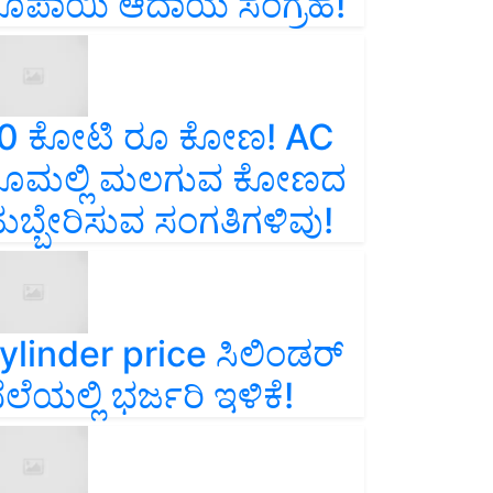
ೂಪಾಯಿ ಆದಾಯ ಸಂಗ್ರಹ!
0 ಕೋಟಿ ರೂ ಕೋಣ! AC
ೂಮಲ್ಲಿ ಮಲಗುವ ಕೋಣದ
ುಬ್ಬೇರಿಸುವ ಸಂಗತಿಗಳಿವು!
ylinder price ಸಿಲಿಂಡರ್‌
ೆಲೆಯಲ್ಲಿ ಭರ್ಜರಿ ಇಳಿಕೆ!