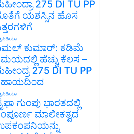
ಹೀಂದ್ರಾ 275 DI TU PP
ೊತೆಗೆ ಯಶಸ್ಸಿನ ಹೊಸ
ತ್ತರಗಳಿಗೆ
್ರಿಪಿಡಿಯಾ
ಿಮಲ್ ಕುಮಾರ್: ಕಡಿಮೆ
ಮಯದಲ್ಲಿ ಹೆಚ್ಚು ಕೆಲಸ –
ಹೀಂದ್ರ 275 DI TU PP
ಸಹಾಯದಿಂದ
್ರಿಪಿಡಿಯಾ
ೈಫಾ ಗುಂಪು ಭಾರತದಲ್ಲಿ
ಂಪೂರ್ಣ ಮಾಲೀಕತ್ವದ
ಪಕಂಪನಿಯನ್ನು