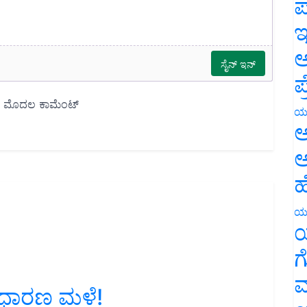
ಪ
ಇ
ಅ
ಪ
ಯ
ಅ
ಅ
ಹ
ಯ
ಯ
ಗ
ಮ
 ಸಾಧಾರಣ ಮಳೆ!