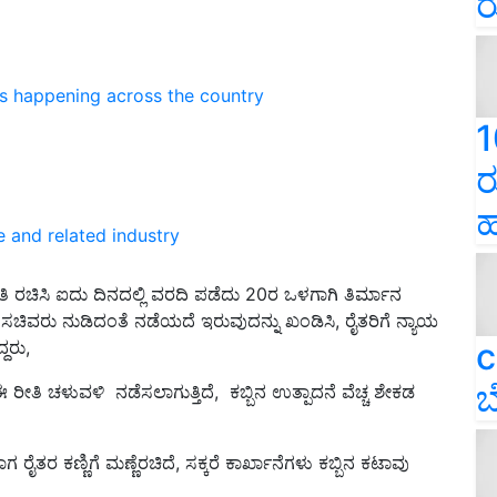
ರ
ns happening across the country
1
ರ
ಹ
e and related industry
 ಸಮಿತಿ ರಚಿಸಿ ಐದು ದಿನದಲ್ಲಿ ವರದಿ ಪಡೆದು 20ರ ಒಳಗಾಗಿ ತಿರ್ಮಾನ
ಿವರು ನುಡಿದಂತೆ ನಡೆಯದೆ ಇರುವುದನ್ನು ಖಂಡಿಸಿ, ರೈತರಿಗೆ ನ್ಯಾಯ
c
ದರು,
ಬ
ತಿ ಚಳುವಳಿ ನಡೆಸಲಾಗುತ್ತಿದೆ, ಕಬ್ಬಿನ ಉತ್ಪಾದನೆ ವೆಚ್ಚ ಶೇಕಡ
ೈತರ ಕಣ್ಣಿಗೆ ಮಣ್ಣೆರಚಿದೆ, ಸಕ್ಕರೆ ಕಾರ್ಖಾನೆಗಳು ಕಬ್ಬಿನ ಕಟಾವು