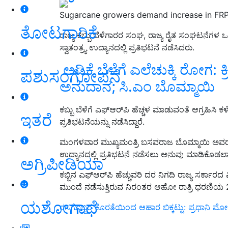
Sugarcane growers demand increase in FRP
ತೋಟಗಾರಿಕೆ
ರಾಜ್ಯ ಕಬ್ಬು ಬೆಳೆಗಾರರ ಸಂಘ, ರಾಜ್ಯ ರೈತ ಸಂಘಟನೆಗಳ ಒ
ಸ್ವಾತಂತ್ರ್ಯ ಉದ್ಯಾನದಲ್ಲಿ ಪ್ರತಿಭಟನೆ ನಡೆಸಿದರು.
ಅಡಿಕೆ ಬೆಳೆಗೆ ಎಲೆಚುಕ್ಕಿ ರೋಗ:
ಪಶುಸಂಗೋಪನೆ
ಅನುದಾನ; ಸಿ.ಎಂ ಬೊಮ್ಮಾಯಿ
ಕಬ್ಬು ಬೆಳೆಗೆ ಎಫ್‌ಆರ್‌ಪಿ ಹೆಚ್ಚಳ ಮಾಡುವಂತೆ ಆಗ್ರಹಿಸಿ
ಇತರೆ
ಪ್ರತಿಭಟನೆಯನ್ನು ನಡೆಸಿದ್ದಾರೆ.
ಮಂಗಳವಾರ ಮುಖ್ಯಮಂತ್ರಿ ಬಸವರಾಜ ಬೊಮ್ಮಾಯಿ ಅವರ ಮನೆ
ಉದ್ಯಾನದಲ್ಲಿ ಪ್ರತಿಭಟನೆ ನಡೆಸಲು ಅನುವು ಮಾಡಿಕೊಡಲಾಗಿ
ಅಗ್ರಿಪೀಡಿಯಾ
ಕಬ್ಬಿನ ಎಫ್‌ಆರ್‌ಪಿ ಹೆಚ್ಚುವರಿ ದರ ನಿಗದಿ ರಾಜ್ಯ ಸರ್ಕಾರ
ಮುಂದೆ ನಡೆಸುತ್ತಿರುವ ನಿರಂತರ ಆಹೋ ರಾತ್ರಿ ಧರಣಿಯ
ಯಶೋಗಾಥೆ
ರಸಗೊಬ್ಬರ ಕೊರತೆಯಿಂದ ಆಹಾರ ಬಿಕ್ಕಟ್ಟು: ಪ್ರಧಾನಿ ಮೋ