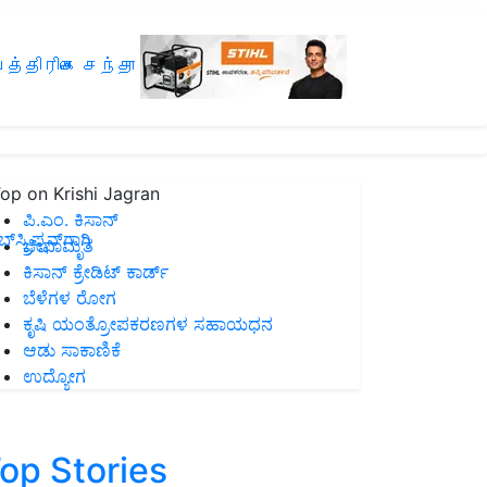
த்திரிகை சந்தா
op on Krishi Jagran
ಪಿ.ಎಂ. ಕಿಸಾನ್
ಸ್ಕ್ರಿಪ್ಷನ್‌ಗಾಗಿ
ಜೀವಾಮೃತ
ಕಿಸಾನ್ ಕ್ರೇಡಿಟ್ ಕಾರ್ಡ್
ಬೆಳೆಗಳ ರೋಗ
ಕೃಷಿ ಯಂತ್ರೋಪಕರಣಗಳ ಸಹಾಯಧನ
ಆಡು ಸಾಕಾಣಿಕೆ
ಉದ್ಯೋಗ
op Stories