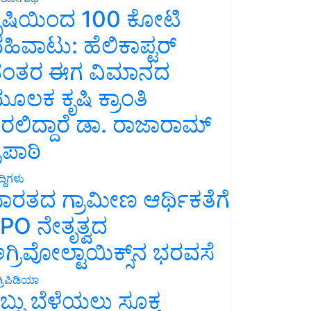
ೃಷಿಯಿಂದ 100 ಕೋಟಿ
ಹಿವಾಟು: ಹೆಲಿಕಾಪ್ಟರ್
ಂತರ ಈಗ ವಿಮಾನದ
ೂಲಕ ಕೃಷಿ ಕ್ರಾಂತಿ
ರಲಿದ್ದಾರೆ ಡಾ. ರಾಜಾರಾಮ್
್ರಿಪಾಠಿ
್ದಿಗಳು
ಾರತದ ಗ್ರಾಮೀಣ ಆರ್ಥಿಕತೆಗೆ
PO ನೇತೃತ್ವದ
ಗ್ರಿವೋಲ್ಟಾಯಿಕ್ಸ್‌ನ ಭರವಸೆ
್ರಿಪಿಡಿಯಾ
ಬ್ಬು ಬೆಳೆಯಲು ಸೂಕ್ತ