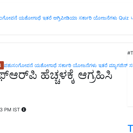
ಂಗೋಪನೆ
ಯಶೋಗಾಥೆ
ಇತರೆ
ಅಗ್ರಿಪೀಡಿಯಾ
ಸರ್ಕಾರಿ ಯೋಜನೆಗಳು
Quiz
ப
#T
4
ಪಶುಸಂಗೋಪನೆ
ಯಶೋಗಾಥೆ
ಸರ್ಕಾರಿ ಯೋಜನೆಗಳು
ಇತರೆ
ಮ್ಯಾಗಜಿನ್‌ ಸಬ್‌
ಆರ್‌ಪಿ ಹೆಚ್ಚಳಕ್ಕೆ ಆಗ್ರಹಿಸಿ
13 PM IST
T