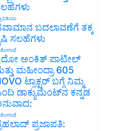
ಲಹೆಗಳು
್ರಿಪಿಡಿಯಾ
ವಾಮಾನ ಬದಲಾವಣೆಗೆ ತಕ್ಕ
ೃಷಿ ಸಲಹೆಗಳು
ಶೋಗಾಥೆ
ದೋ ಅಂಕಿತ್ ಪಾಟೀಲ್
ತ್ತು ಮಹೀಂದ್ರಾ 605
OVO ಟ್ರಾಕ್ಟರ್ ಬಗ್ಗೆ ನಿಮ್ಮ
ಿಂದಿ ಡಾಕ್ಯುಮೆಂಟ್‌ನ ಕನ್ನಡ
ನುವಾದ:
ಶೋಗಾಥೆ
್ರಹಲಾದ್ ಪ್ರಜಾಪತಿ: