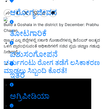
ಆರೋಗ್ಯ ಜೀವನ
Build a Goshala in the district by December: Prabhu
Chavan
ತೋಟಗಾರಿಕೆ
ರಾಜ್ಯದ ಎಲ್ಲ ಜಿಲ್ಲೆಗಳಲ್ಲಿ
ಸರ್ಕಾರಿ ಗೋಶಾಲೆಗಳನ್ನು ಡಿಸೆಂಬ
ರ್‌ ಅಂತ್ಯದ
ಒಳಗೆ ಪ್ರಾರಂಭಿಸುವಂತೆ
ಅಧಿಕಾರಿಗಳಿಗೆ ಸಚಿವ ಪ್ರಭು ಚವ್ಹಾಣ ಗಡುವು
ಪಶುಸಂಗೋಪನೆ
ನೀಡಿ
ದ್ದಾರೆ.
ಚರ್ಮಗಂಟು ರೋಗ ತಡೆಗೆ ಲಸಿಕಾಕರಣ
ಮಾಡಲು ಸಿಬ್ಬಂದಿ ಕೊರತೆ!
ಇತರೆ
ಅಗ್ರಿಪೀಡಿಯಾ