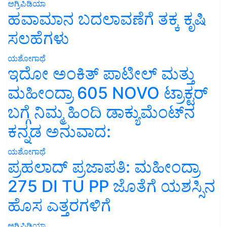
ಅಗ್ರಿಪಿಡಿಯಾ
ಹವಾಮಾನ ಬದಲಾವಣೆಗೆ ತಕ್ಕ ಕೃಷಿ
ಸಲಹೆಗಳು
ಯಶೋಗಾಥೆ
ಇದೋ ಅಂಕಿತ್ ಪಾಟೀಲ್ ಮತ್ತು
ಮಹೀಂದ್ರಾ 605 NOVO ಟ್ರಾಕ್ಟರ್
ಬಗ್ಗೆ ನಿಮ್ಮ ಹಿಂದಿ ಡಾಕ್ಯುಮೆಂಟ್‌ನ
ಕನ್ನಡ ಅನುವಾದ:
ಯಶೋಗಾಥೆ
ಪ್ರಹಲಾದ್ ಪ್ರಜಾಪತಿ: ಮಹೀಂದ್ರಾ
275 DI TU PP ಜೊತೆಗೆ ಯಶಸ್ಸಿನ
ಹೊಸ ಎತ್ತರಗಳಿಗೆ
ಅಗ್ರಿಪಿಡಿಯಾ