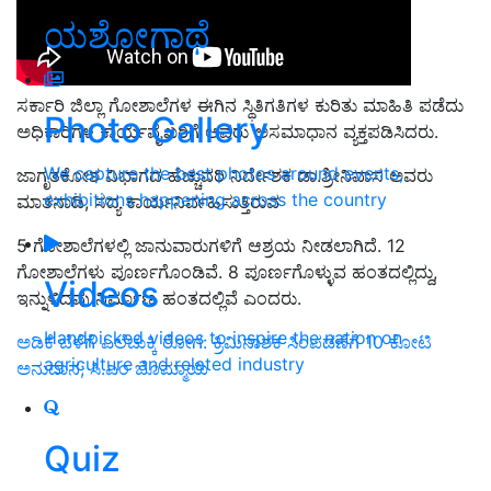
ಯಶೋಗಾಥೆ
ಸರ್ಕಾರಿ ಜಿಲ್ಲಾ ಗೋಶಾಲೆಗಳ ಈಗಿನ ಸ್ಥಿತಿಗತಿಗಳ ಕುರಿತು ಮಾಹಿತಿ ಪಡೆದು
Photo Gallery
ಅಧಿಕಾರಿಗಳ ಕಾರ್ಯವೈಖರಿಗೆ ಅವರು
ಅಸಮಾಧಾನ ವ್ಯಕ್ತಪಡಿಸಿದರು.
We capture the best photos around events,
ಜಾಗೃತಕೋಶ ವಿಭಾಗದ ಹೆಚ್ಚುವರಿ ನಿರ್ದೇಶಕ ಡಾ.ಶ್ರೀನಿವಾಸ ಅವರು
exhibitions happening across the country
ಮಾತನಾಡಿ, ಸದ್ಯ ಕಾರ್ಯ
ನಿರ್ವಹಿಸುತ್ತಿರುವ
5 ಗೋಶಾಲೆಗಳಲ್ಲಿ ಜಾನುವಾರುಗಳಿಗೆ ಆಶ್ರಯ ನೀಡಲಾಗಿದೆ. 12
ಗೋಶಾಲೆಗಳು ಪೂರ್ಣಗೊಂಡಿವೆ. 8 ಪೂರ್ಣಗೊಳ್ಳುವ ಹಂತದಲ್ಲಿದ್ದು,
Videos
ಇನ್ನುಳಿದವು ನಿರ್ಮಾಣ ಹಂತದಲ್ಲಿವೆ ಎಂದರು.
Handpicked videos to inspire the nation on
ಅಡಿಕೆ ಬೆಳೆಗೆ ಎಲೆಚುಕ್ಕಿ ರೋಗ: ಕ್ರಿಮಿನಾಶಕ ಸಿಂಪಡಣೆಗೆ 10 ಕೋಟಿ
agriculture and related industry
ಅನುದಾನ; ಸಿ.ಎಂ ಬೊಮ್ಮಾಯಿ
Quiz