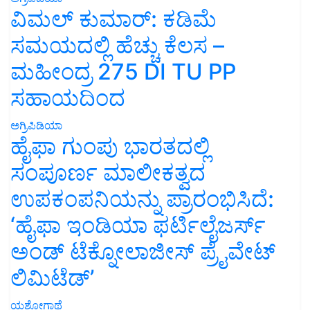
ವಿಮಲ್ ಕುಮಾರ್: ಕಡಿಮೆ
ಸಮಯದಲ್ಲಿ ಹೆಚ್ಚು ಕೆಲಸ –
ಮಹೀಂದ್ರ 275 DI TU PP
ಸಹಾಯದಿಂದ
ಅಗ್ರಿಪಿಡಿಯಾ
ಹೈಫಾ ಗುಂಪು ಭಾರತದಲ್ಲಿ
ಸಂಪೂರ್ಣ ಮಾಲೀಕತ್ವದ
ಉಪಕಂಪನಿಯನ್ನು ಪ್ರಾರಂಭಿಸಿದೆ:
‘ಹೈಫಾ ಇಂಡಿಯಾ ಫರ್ಟಿಲೈಜರ್ಸ್
ಅಂಡ್ ಟೆಕ್ನೋಲಾಜೀಸ್ ಪ್ರೈವೇಟ್
ಲಿಮಿಟೆಡ್’
ಯಶೋಗಾಥೆ