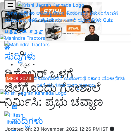
Home
ಸುದ್ದಿಗಳು
ಆರೋಗ್ಯ ಜೀವನ
ತೋಟಗಾರಿಕೆ
ಪಶುಸಂಗೋಪನೆ
ಯಶೋಗಾಥೆ
ಇತರೆ
ಅಗ್ರಿಪೀಡಿಯಾ
ಸರ್ಕಾರಿ ಯೋಜನೆಗಳು
Quiz
பத்திரிகை சந்தா
ಸುದ್ದಿಗಳು
ಕನ್ನಡ
ಡಿಸೆಂಬರ್‌ ಒಳಗೆ
MFOI 2024
ಪಶುಸಂಗೋಪನೆ
ಯಶೋಗಾಥೆ
ಸರ್ಕಾರಿ ಯೋಜನೆಗಳು
ಜಿಲ್ಲೆಗೊಂದು ಗೋಶಾಲೆ
ಇತರೆ
ಮ್ಯಾಗಜಿನ್‌ ಸಬ್‌ಸ್ಕ್ರಿಪ್ಷನ್‌ಗಾಗಿ
ನಿರ್ಮಿಸಿ: ಪ್ರಭು ಚವ್ಹಾಣ
ಸುದ್ದಿಗಳು
Hitesh
Updated on: 23 November, 2022 12:26 PM IST