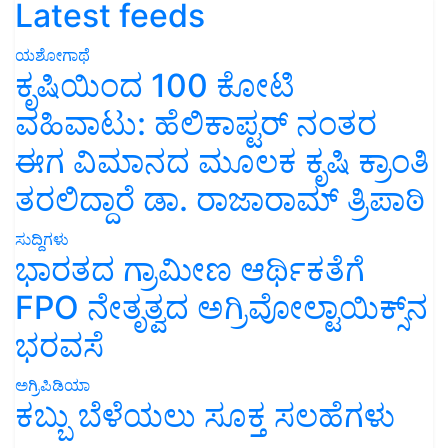
Latest feeds
ಯಶೋಗಾಥೆ
ಕೃಷಿಯಿಂದ 100 ಕೋಟಿ
ವಹಿವಾಟು: ಹೆಲಿಕಾಪ್ಟರ್ ನಂತರ
ಈಗ ವಿಮಾನದ ಮೂಲಕ ಕೃಷಿ ಕ್ರಾಂತಿ
ತರಲಿದ್ದಾರೆ ಡಾ. ರಾಜಾರಾಮ್ ತ್ರಿಪಾಠಿ
ಸುದ್ದಿಗಳು
ಭಾರತದ ಗ್ರಾಮೀಣ ಆರ್ಥಿಕತೆಗೆ
FPO ನೇತೃತ್ವದ ಅಗ್ರಿವೋಲ್ಟಾಯಿಕ್ಸ್‌ನ
ಭರವಸೆ
ಅಗ್ರಿಪಿಡಿಯಾ
ಕಬ್ಬು ಬೆಳೆಯಲು ಸೂಕ್ತ ಸಲಹೆಗಳು