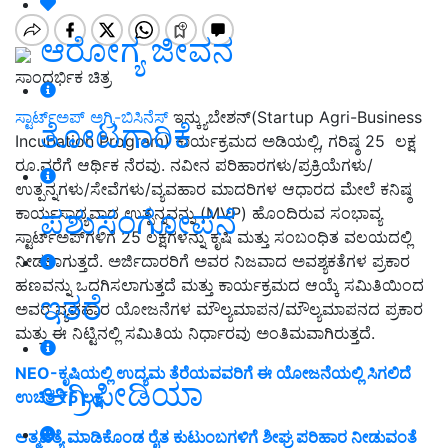
ಆರೋಗ್ಯ ಜೀವನ
ಸಾಂದರ್ಭಿಕ ಚಿತ್ರ
ಸ್ಟಾರ್ಟ್ಅಪ್ ಅಗ್ರಿ-ಬಿಸಿನೆಸ್
ಇನ್ಕ್ಯುಬೇಶನ್(Startup Agri-Business
ತೋಟಗಾರಿಕೆ
Incubation Program) ಕಾರ್ಯಕ್ರಮದ ಅಡಿಯಲ್ಲಿ, ಗರಿಷ್ಠ 25 ಲಕ್ಷ
ರೂ.ವರೆಗೆ ಆರ್ಥಿಕ ನೆರವು. ನವೀನ ಪರಿಹಾರಗಳು/ಪ್ರಕ್ರಿಯೆಗಳು/
ಉತ್ಪನ್ನಗಳು/ಸೇವೆಗಳು/ವ್ಯವಹಾರ ಮಾದರಿಗಳ ಆಧಾರದ ಮೇಲೆ ಕನಿಷ್ಠ
ಪಶುಸಂಗೋಪನೆ
ಕಾರ್ಯಸಾಧ್ಯವಾದ ಉತ್ಪನ್ನವನ್ನು (MVP) ಹೊಂದಿರುವ ಸಂಭಾವ್ಯ
ಸ್ಟಾರ್ಟ್‌ಅಪ್‌ಗಳಿಗೆ 25 ಲಕ್ಷಗಳನ್ನು ಕೃಷಿ ಮತ್ತು ಸಂಬಂಧಿತ ವಲಯದಲ್ಲಿ
ನೀಡಲಾಗುತ್ತದೆ. ಅರ್ಜಿದಾರರಿಗೆ ಅವರ ನಿಜವಾದ ಅವಶ್ಯಕತೆಗಳ ಪ್ರಕಾರ
ಹಣವನ್ನು ಒದಗಿಸಲಾಗುತ್ತದೆ ಮತ್ತು ಕಾರ್ಯಕ್ರಮದ ಆಯ್ಕೆ ಸಮಿತಿಯಿಂದ
ಇತರೆ
ಅವರ ವ್ಯವಹಾರ ಯೋಜನೆಗಳ ಮೌಲ್ಯಮಾಪನ/ಮೌಲ್ಯಮಾಪನದ ಪ್ರಕಾರ
ಮತ್ತು ಈ ನಿಟ್ಟಿನಲ್ಲಿ ಸಮಿತಿಯ ನಿರ್ಧಾರವು ಅಂತಿಮವಾಗಿರುತ್ತದೆ.
NEO-ಕೃಷಿಯಲ್ಲಿ ಉದ್ಯಮ ತೆರೆಯವವರಿಗೆ ಈ ಯೋಜನೆಯಲ್ಲಿ ಸಿಗಲಿದೆ
ಅಗ್ರಿಪೀಡಿಯಾ
ಉಚಿತ ₹5 ಲಕ್ಷ
ಆತ್ಮಹತ್ಯೆ ಮಾಡಿಕೊಂಡ ರೈತ ಕುಟುಂಬಗಳಿಗೆ ಶೀಘ್ರ ಪರಿಹಾರ ನೀಡುವಂತೆ