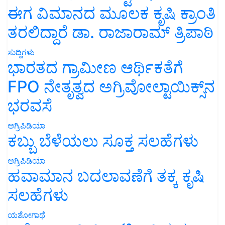
ಈಗ ವಿಮಾನದ ಮೂಲಕ ಕೃಷಿ ಕ್ರಾಂತಿ
ತರಲಿದ್ದಾರೆ ಡಾ. ರಾಜಾರಾಮ್ ತ್ರಿಪಾಠಿ
ಸುದ್ದಿಗಳು
ಭಾರತದ ಗ್ರಾಮೀಣ ಆರ್ಥಿಕತೆಗೆ
FPO ನೇತೃತ್ವದ ಅಗ್ರಿವೋಲ್ಟಾಯಿಕ್ಸ್‌ನ
ಭರವಸೆ
ಅಗ್ರಿಪಿಡಿಯಾ
ಕಬ್ಬು ಬೆಳೆಯಲು ಸೂಕ್ತ ಸಲಹೆಗಳು
ಅಗ್ರಿಪಿಡಿಯಾ
ಹವಾಮಾನ ಬದಲಾವಣೆಗೆ ತಕ್ಕ ಕೃಷಿ
ಸಲಹೆಗಳು
ಯಶೋಗಾಥೆ