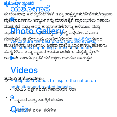
ಹೈಕೋರ್ಟ್‌ ಸೂಚನೆ
ಯಶೋಗಾಥೆ
ಈ ಬೆಂಬಲವು ಇನ್‌ಕ್ಯುಬೇಟ್‌ಗಳಿಗೆ ತಮ್ಮ ಉತ್ಪನ್ನಗಳು/ಸೇವೆಗಳು/ವ್ಯಾಪಾರ
ಪ್ಲಾಟ್‌ಫಾರ್ಮ್‌ಗಳು ಇತ್ಯಾದಿಗಳನ್ನು ಮಾರುಕಟ್ಟೆಗೆ ಪ್ರಾರಂಭಿಸಲು ಸಹಾಯ
ಮಾಡುತ್ತದೆ ಮತ್ತು ಅವರ ಕಾರ್ಯಾಚರಣೆಗಳನ್ನು ಅಳೆಯಲು ಮತ್ತು
Photo Gallery
ವ್ಯಾಪಾರದ ಕಾರ್ಯಸಾಧ್ಯತೆಯನ್ನು ವೇಗದಲ್ಲಿ ಸಾಧಿಸಲು ಸಹಾಯ
ಮಾಡುತ್ತದೆ. ಈ ಬೆಂಬಲವು ಏಂಜೆಲ್/ವೆಂಚರ್
ಕ್ಯಾಪಿಟಲಿಸ್ಟ್‌
ಗಳಿಂದ
We capture the best photos around events,
ಹೂಡಿಕೆಗಳನ್ನು ಆಕರ್ಷಿಸಲು ಅಥವಾ ವಾಣಿಜ್ಯ ಬ್ಯಾಂಕ್‌ಗಳು/ಹಣಕಾಸು
exhibitions happening across the country
ಸಂಸ್ಥೆಗಳಿಂದ ತಮ್ಮ ವ್ಯಾಪಾರ ಕಾರ್ಯಾಚರಣೆಗಳ ಮತ್ತಷ್ಟು ಸ್ಕೇಲ್-
ಅಪ್‌ಗಾಗಿ ಸಾಲಗಳನ್ನು ತೆಗೆದುಕೊಳ್ಳಲು ಅನುಕೂಲವಾಗುತ್ತದೆ.
Videos
ಪ್ರಮುಖ ಪ್ರಯೋಜನಗಳು:
Handpicked videos to inspire the nation on
agriculture and related industry
ರೂ.25 ಲಕ್ಷಗಳವರೆಗೆ ಸಹಾಯಧನ ನೀಡಿ
ವ್ಯಾಪಾರ ಮತ್ತು ತಾಂತ್ರಿಕ ಬೆಂಬಲ
Quiz
8 ವಾರಗಳ ವಸತಿ ತರಬೇತಿ