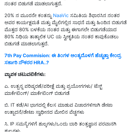
ನಂತರ ಬಿಡುಗಡೆ ಮಾಡಲಾಗುತ್ತದೆ.
20% ನ ಮೂರನೇ ಕಂತನ್ನು
NaaVic
ಸಮಿತಿಯ ಶಿಫಾರಸಿನ ನಂತರ
ಅವರ ಕಾರ್ಯಕ್ಷಮತೆ ಮತ್ತು ಮೈಲಿಗಲ್ಲಿನ ಸಾಧನೆ ಮತ್ತು ಹಿಂದಿನ ಬಿಡುಗಡೆ
ಮೊತ್ತದ 80% ಬಳಕೆಯ ನಂತರ ಮತ್ತು ಈಗಾಗಲೇ ಬಿಡುಗಡೆಯಾದ
80% ನಿಧಿಯ ತಾತ್ಕಾಲಿಕ UC ಯ ಸ್ವೀಕೃತಿಯ ನಂತರ ಕಾವುಕೊಡಲು
ಬಿಡುಗಡೆ ಮಾಡಲಾಗುತ್ತದೆ.
7th Pay Commision: ಈ ತಿಂಗಳ ಅಂತ್ಯದೊಳಗೆ ಹೆಚ್ಚುತ್ತಾ ಕೇಂದ್ರ
ಸರ್ಕಾರಿ ನೌಕರರ HRA..?
ವ್ಯಾಪಕ ಚಟುವಟಿಕೆಗಳು:
ಎ. ಉತ್ಪನ್ನ ಪರಿಷ್ಕರಣೆ/ಪರೀಕ್ಷೆ ಮತ್ತು ಪ್ರಯೋಗಗಳು/ ಟೆಸ್ಟ್
ಮಾರ್ಕೆಟಿಂಗ್/ ಮಾರ್ಕೆಟಿಂಗ್ ಬಿಡುಗಡೆ
ಬಿ. IT ಕಡೆ/AI ಭಾಗದಲ್ಲಿ ಕೆಲಸ ಮಾಡುವ ವಿಚಾರಗಳಿಗಾಗಿ ಡೇಟಾ
ಉತ್ಪಾದನೆ/ಡೇಟಾ ಸ್ವಾಧೀನದ ಮೇಲಿನ ವೆಚ್ಚಗಳು
ಸಿ. IP ಸಮಸ್ಯೆಗಳಿಗೆ ಶುಲ್ಕಗಳು/ಒಂದು ಬಾರಿ ತಂತ್ರಜ್ಞಾನ ಪರವಾನಗಿ
ಶುಲ್ಕಗಳು