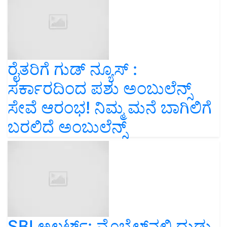
ರೈತರಿಗೆ ಗುಡ್‌ ನ್ಯೂಸ್‌ :
ಸರ್ಕಾರದಿಂದ ಪಶು ಅಂಬುಲೆನ್ಸ್
ಸೇವೆ ಆರಂಭ! ನಿಮ್ಮ ಮನೆ ಬಾಗಿಲಿಗೆ
ಬರಲಿದೆ ಅಂಬುಲೆನ್ಸ್‌
SBI ಅಲರ್ಟ್‌: ಮೊಬೈಲ್‌ನಲ್ಲಿ ದುಡ್ಡು