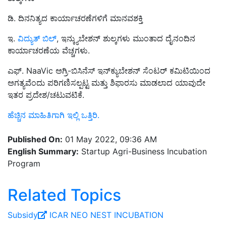
ಡಿ. ದಿನನಿತ್ಯದ ಕಾರ್ಯಾಚರಣೆಗಳಿಗೆ ಮಾನವಶಕ್ತಿ
ಇ.
ವಿದ್ಯುತ್ ಬಿಲ್
, ಇನ್ಕ್ಯುಬೇಶನ್ ಶುಲ್ಕಗಳು ಮುಂತಾದ ದೈನಂದಿನ
ಕಾರ್ಯಾಚರಣೆಯ ವೆಚ್ಚಗಳು.
ಎಫ್. NaaVic ಅಗ್ರಿ-ಬಿಸಿನೆಸ್ ಇನ್‌ಕ್ಯುಬೇಶನ್ ಸೆಂಟರ್ ಕಮಿಟಿಯಿಂದ
ಅಗತ್ಯವೆಂದು ಪರಿಗಣಿಸಲ್ಪಟ್ಟ ಮತ್ತು ಶಿಫಾರಸು ಮಾಡಲಾದ ಯಾವುದೇ
ಇತರ ಪ್ರದೇಶ/ಚಟುವಟಿಕೆ.
ಹೆಚ್ಚಿನ ಮಾಹಿತಿಗಾಗಿ ಇಲ್ಲಿ ಒತ್ತಿರಿ.
Published On:
01 May 2022, 09:36 AM
English Summary:
Startup Agri-Business Incubation
Program
Related Topics
Subsidy
ICAR
NEO
NEST
INCUBATION