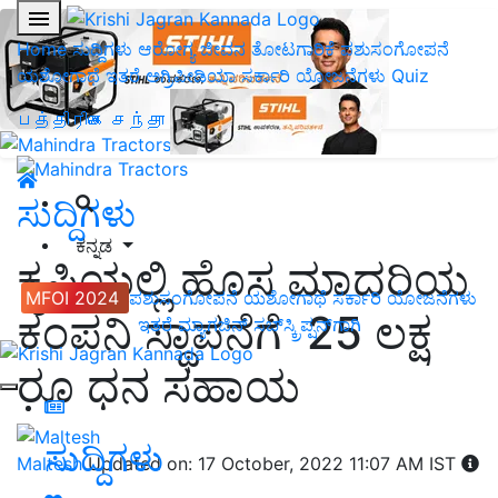
Home
ಸುದ್ದಿಗಳು
ಆರೋಗ್ಯ ಜೀವನ
ತೋಟಗಾರಿಕೆ
ಪಶುಸಂಗೋಪನೆ
ಯಶೋಗಾಥೆ
ಇತರೆ
ಅಗ್ರಿಪೀಡಿಯಾ
ಸರ್ಕಾರಿ ಯೋಜನೆಗಳು
Quiz
பத்திரிகை சந்தா
ಸುದ್ದಿಗಳು
ಕನ್ನಡ
ಕೃಷಿಯಲ್ಲಿ ಹೊಸ ಮಾದರಿಯ
MFOI 2024
ಪಶುಸಂಗೋಪನೆ
ಯಶೋಗಾಥೆ
ಸರ್ಕಾರಿ ಯೋಜನೆಗಳು
ಕಂಪನಿ ಸ್ಥಾಪನೆಗೆ 25 ಲಕ್ಷ
ಇತರೆ
ಮ್ಯಾಗಜಿನ್‌ ಸಬ್‌ಸ್ಕ್ರಿಪ್ಷನ್‌ಗಾಗಿ
ರೂ ಧನ ಸಹಾಯ
ಸುದ್ದಿಗಳು
Maltesh
Updated on: 17 October, 2022 11:07 AM IST