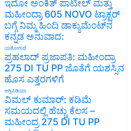
ಇದೋ ಅಂಕಿತ್ ಪಾಟೀಲ್ ಮತ್ತು
ಮಹೀಂದ್ರಾ 605 NOVO ಟ್ರಾಕ್ಟರ್
ಬಗ್ಗೆ ನಿಮ್ಮ ಹಿಂದಿ ಡಾಕ್ಯುಮೆಂಟ್‌ನ
ಕನ್ನಡ ಅನುವಾದ:
ಯಶೋಗಾಥೆ
ಪ್ರಹಲಾದ್ ಪ್ರಜಾಪತಿ: ಮಹೀಂದ್ರಾ
275 DI TU PP ಜೊತೆಗೆ ಯಶಸ್ಸಿನ
ಹೊಸ ಎತ್ತರಗಳಿಗೆ
ಅಗ್ರಿಪಿಡಿಯಾ
ವಿಮಲ್ ಕುಮಾರ್: ಕಡಿಮೆ
ಸಮಯದಲ್ಲಿ ಹೆಚ್ಚು ಕೆಲಸ –
ಮಹೀಂದ್ರ 275 DI TU PP