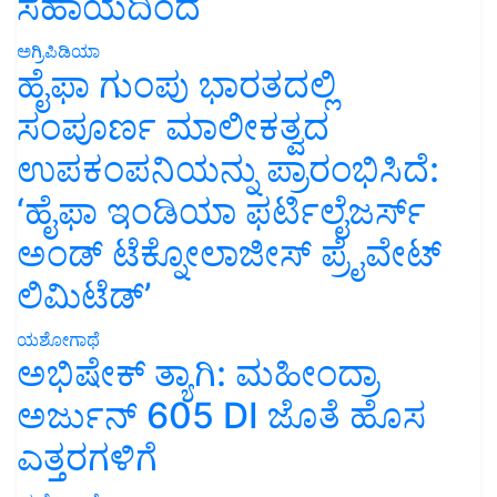
ಸಹಾಯದಿಂದ
ಅಗ್ರಿಪಿಡಿಯಾ
ಹೈಫಾ ಗುಂಪು ಭಾರತದಲ್ಲಿ
ಸಂಪೂರ್ಣ ಮಾಲೀಕತ್ವದ
ಉಪಕಂಪನಿಯನ್ನು ಪ್ರಾರಂಭಿಸಿದೆ:
‘ಹೈಫಾ ಇಂಡಿಯಾ ಫರ್ಟಿಲೈಜರ್ಸ್
ಅಂಡ್ ಟೆಕ್ನೋಲಾಜೀಸ್ ಪ್ರೈವೇಟ್
ಲಿಮಿಟೆಡ್’
ಯಶೋಗಾಥೆ
ಅಭಿಷೇಕ್ ತ್ಯಾಗಿ: ಮಹೀಂದ್ರಾ
ಅರ್ಜುನ್ 605 DI ಜೊತೆ ಹೊಸ
ಎತ್ತರಗಳಿಗೆ