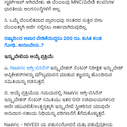
ಸ್ಟಾರ್ಟ್‌ಅಪ್ ಆಗಿರಬೇಕು. ಈ ಬೆಂಬಲವು MNC/ವಿದೇಶಿ ಕಂಪನಿಗಳ
ಭಾರತೀಯ ಅಂಗಸಂಸ್ಥೆಗಳಿಗೆ ಅಲ್ಲ.
ಸಿ. ಒಮ್ಮೆ ಬೆಂಬಲಿತವಾದ ಪ್ರಾರಂಭವು ನಂತರದ ಸುತ್ತಿನ ಬೀಜ
ಬೆಂಬಲಕ್ಕಾಗಿ ಅರ್ಜಿ ಸಲ್ಲಿಸಲು ಅರ್ಹವಾಗಿರುವುದಿಲ್ಲ.
ರಷ್ಯಾದಿಂದ ಅಪಾರ ಬೇಡಿಕೆಯಿದ್ದರೂ 200 ರೂ. ಕುಸಿತ ಕಂಡ
ಗೋಧಿ..ಕಾರಣವೇನು..?
ಇನ್ಕ್ಯುಬೇಟಿಯ ಆಯ್ಕೆ ಪ್ರಕ್ರಿಯೆ:
ಎ.
NaaVic ಅಗ್ರಿ-ಬಿಸಿನೆಸ್
ಇನ್ಕ್ಯುಬೇಶನ್ ಸೆಂಟರ್ ನಿರೀಕ್ಷಿತ ಇನ್ಕ್ಯುಬೇಟ್
ಅಪ್ಲಿಕೇಶನ್‌ಗಳನ್ನು ಮೌಲ್ಯಮಾಪನ ಮಾಡುವ ತಜ್ಞರನ್ನು ಹೊಂದಿರುವ
ಸಮಿತಿಯನ್ನು ರಚಿಸುತ್ತದೆ.
ಬಿ. ಆಯ್ಕೆ ಪ್ರಕ್ರಿಯೆಯ ಸಮಯದಲ್ಲಿ, NaaVic ಅಗ್ರಿ-ಬಿಸಿನೆಸ್
ಇನ್ಕ್ಯುಬೇಶನ್ ಸೆಂಟರ್ ಸಮಿತಿಯು ಇತರ GOI ಸಚಿವಾಲಯಗಳಿಂದ
ಅದೇ ಚಟುವಟಿಕೆ/ಉತ್ಪನ್ನಕ್ಕಾಗಿ ಇನ್ಕ್ಯುಬೇಟಿ ಸ್ವೀಕರಿಸಿದ ಯಾವುದೇ
ಅನುದಾನ-ಸಹಾಯ ನಿಧಿಯನ್ನು ಪರಿಗಣನೆಗೆ ತೆಗೆದುಕೊಳ್ಳುತ್ತದೆ.
NaaVic - NIVEDI ಯ ಪಶುಸಂಗೋಪನೆ ಮತ್ತು ಪಶುವೈದ್ಯಕೀಯ