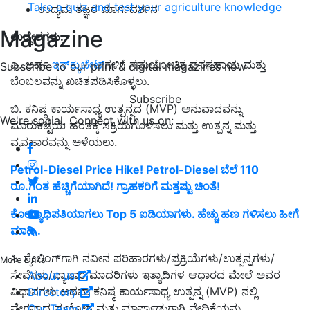
Take a quiz and test your agriculture knowledge
ಉದ್ಯಮ ತಜ್ಞರ ಮಾರ್ಗದರ್ಶನ
Magazine
ಉದ್ದೇಶಗಳು:
ಎ. ಅರ್ಹ
ಇನ್‌ಕ್ಯುಬೇಟ್‌
ಗಳಿಗೆ ಸಮಯೋಚಿತ ಧನಸಹಾಯ ಮತ್ತು
Subscribe to our print & digital magazines now
ಬೆಂಬಲವನ್ನು ಖಚಿತಪಡಿಸಿಕೊಳ್ಳಲು.
Subscribe
ಬಿ. ಕನಿಷ್ಠ ಕಾರ್ಯಸಾಧ್ಯ ಉತ್ಪನ್ನದ (MVP) ಅನುವಾದವನ್ನು
We're social. Connect with us on:
ಮಾರುಕಟ್ಟೆಯ ಹಂತಕ್ಕೆ ಸಕ್ರಿಯಗೊಳಿಸಲು ಮತ್ತು ಉತ್ಪನ್ನ ಮತ್ತು
ವ್ಯವಹಾರವನ್ನು ಅಳೆಯಲು.
Petrol-Diesel Price Hike! Petrol-Diesel ಬೆಲೆ 110
ರೂ.ಗಿಂತ ಹೆಚ್ಚಿಗೆಯಾಗಿದೆ! ಗ್ರಾಹಕರಿಗೆ ಮತ್ತಷ್ಟು ಚಿಂತೆ!
ಕೋಟ್ಯಾಧಿಪತಿಯಾಗಲು Top 5 ಐಡಿಯಾಗಳು. ಹೆಚ್ಚು ಹಣ ಗಳಿಸಲು ಹೀಗೆ
ಮಾಡಿ .
ಸಿ. ಸ್ಕೇಲಿಂಗ್‌ಗಾಗಿ ನವೀನ ಪರಿಹಾರಗಳು/ಪ್ರಕ್ರಿಯೆಗಳು/ಉತ್ಪನ್ನಗಳು/
More Links
ಸೇವೆಗಳು/ವ್ಯಾಪಾರ ಮಾದರಿಗಳು ಇತ್ಯಾದಿಗಳ ಆಧಾರದ ಮೇಲೆ ಅವರ
About us
ವಿಧಾನಗಳು ಅಥವಾ ಕನಿಷ್ಠ ಕಾರ್ಯಸಾಧ್ಯ ಉತ್ಪನ್ನ (MVP) ನಲ್ಲಿ
Directory
ವೇಗವಾದ ಪ್ರಯೋಗ ಮತ್ತು ಮಾರ್ಪಾಡುಗಾಗಿ ವೇದಿಕೆಯನ್ನು
Our Team