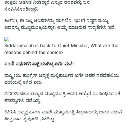
ಉತ್ತಮ ಆಡಳಿತ ನೀಡಿದ್ದಾರೆ ಎನ್ನುವ ಅಂಶವನ್ನು ಜನ
ನೆನಪಿಸಿಕೊಂಡಿದ್ದಾರೆ.
ಹೀಗಾಗಿ, ಈ ಎಲ್ಲ ಅಂಶಗಳನ್ನು ಪರಿಗಣಿಸಿ, ಇದೀಗ ಸಿದ್ದರಾಮಯ್ಯ
ಅವರನ್ನು ಮುಖ್ಯಮಂತ್ರಿಯನ್ನಾಗಿ ಆಯ್ಕೆ ಮಾಡಿರುವ ಸಾಧ್ಯತೆಗಳು ಇವೆ.
Siddaramaiah is back to Chief Minister; What are the
reasons behind the choice?
ಸರಣಿ ಸಭೆಗಳಿಗೆ ಸಾಕ್ಷಿಯಾಗಿದ್ದ ಖರ್ಗೆ ಮನೆ!
ರಾಷ್ಟ್ರೀಯ ಕಾಂಗ್ರೆಸ್‌ ಅಧ್ಯಕ್ಷ ಮಲ್ಲಿಕಾರ್ಜುನ ಖರ್ಗೆ ಅವರ ನವದೆಹಲಿಯ
ಮನೆಯಲ್ಲಿ ಕಳೆದ ಐದು
ದಿನಗಳಿಂದಲೂ ರಾಜ್ಯದ ಮುಖ್ಯಮಂತ್ರಿ ಅವರ ಆಯ್ಕೆಗೆ ಸಂಬಂಧಿಸಿದಂತೆ
ಕಸರತ್ತುಗಳು ನಡೆದಿತ್ತು.
ಕೆಪಿಸಿಸಿ ಅಧ್ಯಕ್ಷ ಹಾಗೂ ಮಾಜಿ ಮುಖ್ಯಮಂತ್ರಿ ಸಿದ್ದರಾಮಯ್ಯ ಅವರ ನಡುವೆ
ತೀವ್ರವಾದ ಪೈಪೋಟಿ ನಡೆದಿತ್ತು.