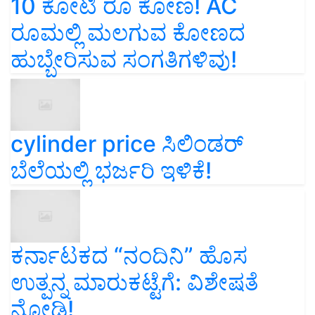
10 ಕೋಟಿ ರೂ ಕೋಣ! AC
ರೂಮಲ್ಲಿ ಮಲಗುವ ಕೋಣದ
ಹುಬ್ಬೇರಿಸುವ ಸಂಗತಿಗಳಿವು!
cylinder price ಸಿಲಿಂಡರ್‌
ಬೆಲೆಯಲ್ಲಿ ಭರ್ಜರಿ ಇಳಿಕೆ!
ಕರ್ನಾಟಕದ “ನಂದಿನಿ” ಹೊಸ
ಉತ್ಪನ್ನ ಮಾರುಕಟ್ಟೆಗೆ: ವಿಶೇಷತೆ
ನೋಡಿ!