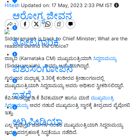
Hitesh
Updated on: 17 May, 2023 2:33 PM IST
ಆರೋಗ್ಯ ಜೀವನ
Siddaramaiah is back to Chief Minister; What are the
ತೋಟಗಾರಿಕೆ
reasons behind the choice?
ರಾಜ್ಯದ (Karnataka CM) ಮುಖ್ಯಮಂತ್ರಿಯಾಗಿ
ಸಿದ್ದರಾಮಯ್ಯ
ಪಶುಸಂಗೋಪನೆ
(Siddaramaiah) ಅವರು ಆಯ್ಕೆಯಾಗಿದ್ದಾರೆ.
ಗುರುವಾರ ಮಧ್ಯಾಹ್ನ 3.30ಕ್ಕೆ ಕಂಠೀರವ ಕ್ರೀಡಾಂಗಣದಲ್ಲಿ
ಮುಖ್ಯಮಂತ್ರಿಯಾಗಿ ಸಿದ್ದರಾಮಯ್ಯ ಅವರು ಅಧಿಕಾರ ಸ್ವೀಕರಿಸಲಿದ್ದಾರೆ.
ಇತರೆ
ಕೆಪಿಸಿಸಿ ಅಧ್ಯಕ್ಷ ಡಿ.ಕೆ ಶಿವಕುಮಾರ್‌ ಹಾಗೂ ಮಾಜಿ
ಮುಖ್ಯಮಂತ್ರಿ
ಸಿದ್ದರಾಮಯ್ಯ
ಅವರ ನಡುವೆ ಮುಖ್ಯಮಂತ್ರಿ ಸ್ಥಾನಕ್ಕೆ ತೀವ್ರವಾದ ಪೈಪೋಟಿ
ಇತ್ತು.
ಅಗ್ರಿಪೀಡಿಯಾ
ಎಲ್ಲ ಪೈಪೋಟಿ ಚರ್ಚೆಗಳ ನಂತರ ಮುಖ್ಯಮಂತ್ರಿಯಾಗಿ ಸಿದ್ದರಾಮಯ್ಯ
ಅವರ ಪದಗ್ರಹಣಕ್ಕೆ ಸಿದ್ಧತೆಯೂ ನಡೆದಿದೆ.