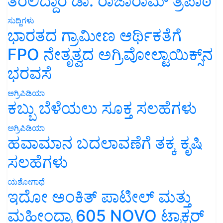
ತರಲಿದ್ದಾರೆ ಡಾ. ರಾಜಾರಾಮ್ ತ್ರಿಪಾಠಿ
ಸುದ್ದಿಗಳು
ಭಾರತದ ಗ್ರಾಮೀಣ ಆರ್ಥಿಕತೆಗೆ
FPO ನೇತೃತ್ವದ ಅಗ್ರಿವೋಲ್ಟಾಯಿಕ್ಸ್‌ನ
ಭರವಸೆ
ಅಗ್ರಿಪಿಡಿಯಾ
ಕಬ್ಬು ಬೆಳೆಯಲು ಸೂಕ್ತ ಸಲಹೆಗಳು
ಅಗ್ರಿಪಿಡಿಯಾ
ಹವಾಮಾನ ಬದಲಾವಣೆಗೆ ತಕ್ಕ ಕೃಷಿ
ಸಲಹೆಗಳು
ಯಶೋಗಾಥೆ
ಇದೋ ಅಂಕಿತ್ ಪಾಟೀಲ್ ಮತ್ತು
ಮಹೀಂದ್ರಾ 605 NOVO ಟ್ರಾಕ್ಟರ್