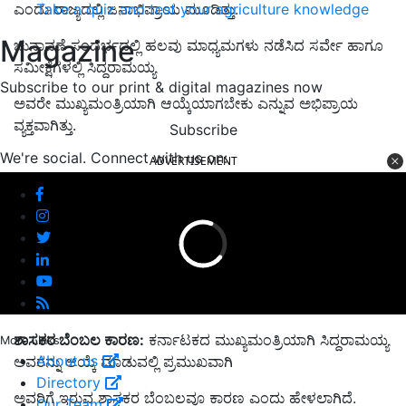
Take a quiz and test your agriculture knowledge
ಎಂದು ರಾಜ್ಯದಲ್ಲಿ ಜನಾಭಿಪ್ರಾಯ ಮೂಡಿತ್ತು.
Magazine
ಚುನಾವಣೆ ಸಂದರ್ಭದಲ್ಲಿ ಹಲವು ಮಾಧ್ಯಮಗಳು ನಡೆಸಿದ ಸರ್ವೇ ಹಾಗೂ
ಸಮೀಕ್ಷೆಗಳಲ್ಲಿ ಸಿದ್ದರಾಮಯ್ಯ
Subscribe to our print & digital magazines now
ಅವರೇ ಮುಖ್ಯಮಂತ್ರಿಯಾಗಿ ಆಯ್ಕೆಯಾಗಬೇಕು ಎನ್ನುವ ಅಭಿಪ್ರಾಯ
ವ್ಯಕ್ತವಾಗಿತ್ತು.
Subscribe
We're social. Connect with us on:
ADVERTISEMENT
ಶಾಸಕರ ಬೆಂಬಲ ಕಾರಣ:
ಕರ್ನಾಟಕದ ಮುಖ್ಯಮಂತ್ರಿಯಾಗಿ ಸಿದ್ದರಾಮಯ್ಯ
More Links
About us
ಅವರನ್ನು ಆಯ್ಕೆ ಮಾಡುವಲ್ಲಿ ಪ್ರಮುಖವಾಗಿ
Directory
ಅವರಿಗೆ ಇರುವ ಶಾಸಕರ ಬೆಂಬಲವೂ ಕಾರಣ ಎಂದು ಹೇಳಲಾಗಿದೆ.
Our Team