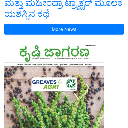
ಮತ್ತು ಮಹೀಂದ್ರಾ ಟ್ರ್ಯಾಕ್ಟರ್ ಮೂಲಕ
ಯಶಸ್ಸಿನ ಕಥೆ
More News