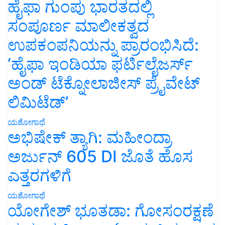
ಹೈಫಾ ಗುಂಪು ಭಾರತದಲ್ಲಿ
ಸಂಪೂರ್ಣ ಮಾಲೀಕತ್ವದ
ಉಪಕಂಪನಿಯನ್ನು ಪ್ರಾರಂಭಿಸಿದೆ:
‘ಹೈಫಾ ಇಂಡಿಯಾ ಫರ್ಟಿಲೈಜರ್ಸ್
ಅಂಡ್ ಟೆಕ್ನೋಲಾಜೀಸ್ ಪ್ರೈವೇಟ್
ಲಿಮಿಟೆಡ್’
ಯಶೋಗಾಥೆ
ಅಭಿಷೇಕ್ ತ್ಯಾಗಿ: ಮಹೀಂದ್ರಾ
ಅರ್ಜುನ್ 605 DI ಜೊತೆ ಹೊಸ
ಎತ್ತರಗಳಿಗೆ
ಯಶೋಗಾಥೆ
ಯೋಗೇಶ್ ಭೂತಡಾ: ಗೋಸಂರಕ್ಷಣೆ