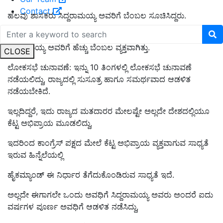
Contact
ಹಲವು ಶಾಸಕರು ಸಿದ್ದರಾಮಯ್ಯ ಅವರಿಗೆ ಬೆಂಬಲ ಸೂಚಿಸಿದ್ದರು.
ಕೆಪಿಸಿಸಿ ಅಧ್ಯಕ್ಷ ಡಿ.ಕೆ ಶಿವಕುಮಾರ್‌ ಅವರಿಗೆ ಹೋಲಿಕೆ ಮಾಡಿದರೆ,
ಸಿದ್ದರಾಮಯ್ಯ ಅವರಿಗೆ ಹೆಚ್ಚು ಬೆಂಬಲ ವ್ಯಕ್ತವಾಗಿತ್ತು.
CLOSE
ಲೋಕಸಭೆ ಚುನಾವಣೆ: ಇನ್ನು 10 ತಿಂಗಳಲ್ಲಿ ಲೋಕಸಭೆ ಚುನಾವಣೆ
ನಡೆಯಲಿದ್ದು, ರಾಜ್ಯದಲ್ಲಿ ಸುಸೂತ್ರ ಹಾಗೂ ಸಮರ್ಥವಾದ ಆಡಳಿತ
ನಡೆಯಬೇಕಿದೆ.
ಇಲ್ಲದಿದ್ದರೆ, ಇದು ರಾಜ್ಯದ ಮತದಾರರ ಮೇಲಷ್ಟೇ ಅಲ್ಲದೇ ದೇಶದಲ್ಲಿಯೂ
ಕೆಟ್ಟ ಅಭಿಪ್ರಾಯ ಮೂಡಲಿದ್ದು,
ಇದರಿಂದ ಕಾಂಗ್ರೆಸ್‌ ಪಕ್ಷದ ಮೇಲೆ ಕೆಟ್ಟ ಅಭಿಪ್ರಾಯ ವ್ಯಕ್ತವಾಗುವ ಸಾಧ್ಯತೆ
ಇರುವ ಹಿನ್ನೆಲೆಯಲ್ಲಿ
ಹೈಕಮ್ಯಾಂಡ್‌ ಈ ನಿರ್ಧಾರ ತೆಗೆದುಕೊಂಡಿರುವ ಸಾಧ್ಯತೆ ಇದೆ.
ಅಲ್ಲದೇ ಈಗಾಗಲೇ ಒಂದು ಅವಧಿಗೆ ಸಿದ್ದರಾಮಯ್ಯ ಅವರು ಅಂದರೆ ಐದು
ವರ್ಷಗಳ ಪೂರ್ಣ ಅವಧಿಗೆ ಆಡಳಿತ ನಡೆಸಿದ್ದು,