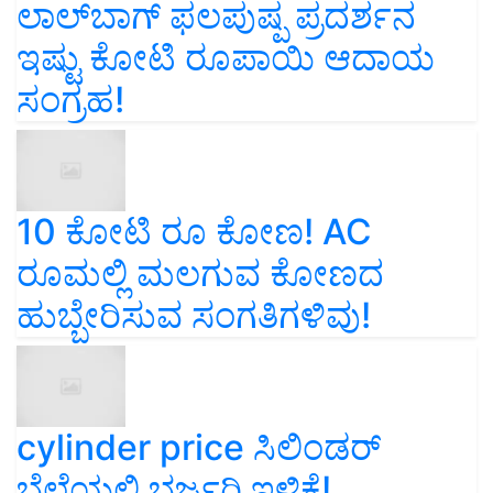
ಲಾಲ್‌ಬಾಗ್ ಫಲಪುಷ್ಪ ಪ್ರದರ್ಶನ
ಇಷ್ಟು ಕೋಟಿ ರೂಪಾಯಿ ಆದಾಯ
ಸಂಗ್ರಹ!
10 ಕೋಟಿ ರೂ ಕೋಣ! AC
ರೂಮಲ್ಲಿ ಮಲಗುವ ಕೋಣದ
ಹುಬ್ಬೇರಿಸುವ ಸಂಗತಿಗಳಿವು!
cylinder price ಸಿಲಿಂಡರ್‌
ಬೆಲೆಯಲ್ಲಿ ಭರ್ಜರಿ ಇಳಿಕೆ!