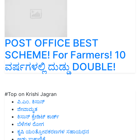
POST OFFICE BEST
SCHEME! For Farmers! 10
ವರ್ಷಗಳಲ್ಲಿ ದುಡ್ಡು DOUBLE!
#Top on Krishi Jagran
ಪಿ.ಎಂ. ಕಿಸಾನ್
ಜೀವಾಮೃತ
ಕಿಸಾನ್ ಕ್ರೇಡಿಟ್ ಕಾರ್ಡ್
ಬೆಳೆಗಳ ರೋಗ
ಕೃಷಿ ಯಂತ್ರೋಪಕರಣಗಳ ಸಹಾಯಧನ
ಆಡು ಸಾಕಾಣಿಕೆ