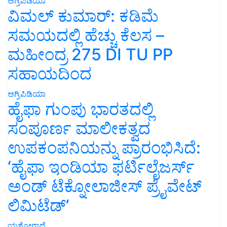
ಅಗ್ರಿಪಿಡಿಯಾ
ವಿಮಲ್ ಕುಮಾರ್: ಕಡಿಮೆ
ಸಮಯದಲ್ಲಿ ಹೆಚ್ಚು ಕೆಲಸ –
ಮಹೀಂದ್ರ 275 DI TU PP
ಸಹಾಯದಿಂದ
ಅಗ್ರಿಪಿಡಿಯಾ
ಹೈಫಾ ಗುಂಪು ಭಾರತದಲ್ಲಿ
ಸಂಪೂರ್ಣ ಮಾಲೀಕತ್ವದ
ಉಪಕಂಪನಿಯನ್ನು ಪ್ರಾರಂಭಿಸಿದೆ:
‘ಹೈಫಾ ಇಂಡಿಯಾ ಫರ್ಟಿಲೈಜರ್ಸ್
ಅಂಡ್ ಟೆಕ್ನೋಲಾಜೀಸ್ ಪ್ರೈವೇಟ್
ಲಿಮಿಟೆಡ್’
ಯಶೋಗಾಥೆ