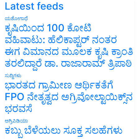
Latest feeds
ಯಶೋಗಾಥೆ
ಕೃಷಿಯಿಂದ 100 ಕೋಟಿ
ವಹಿವಾಟು: ಹೆಲಿಕಾಪ್ಟರ್ ನಂತರ
ಈಗ ವಿಮಾನದ ಮೂಲಕ ಕೃಷಿ ಕ್ರಾಂತಿ
ತರಲಿದ್ದಾರೆ ಡಾ. ರಾಜಾರಾಮ್ ತ್ರಿಪಾಠಿ
ಸುದ್ದಿಗಳು
ಭಾರತದ ಗ್ರಾಮೀಣ ಆರ್ಥಿಕತೆಗೆ
FPO ನೇತೃತ್ವದ ಅಗ್ರಿವೋಲ್ಟಾಯಿಕ್ಸ್‌ನ
ಭರವಸೆ
ಅಗ್ರಿಪಿಡಿಯಾ
ಕಬ್ಬು ಬೆಳೆಯಲು ಸೂಕ್ತ ಸಲಹೆಗಳು