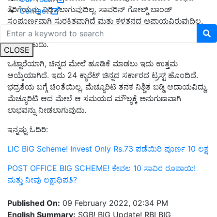
ತೆರಿಗೆಯನ್ನು ವಿಧಿಸಲಾಗುವುದಿಲ್ಲ. ಸಾವರಿನ್ ಗೋಲ್ಡ್ ಬಾಂಡ್
Contact
ಸಂಪೂರ್ಣವಾಗಿ ಸುರಕ್ಷಿತವಾಗಿದೆ ಮತ್ತು ಕಳ್ಳತನದ ಅಪಾಯವಿರುವುದಿಲ್ಲ.
ಸಾರ್ವಭೌಮ ಚಿನ್ನದ ಬಾಂಡ್‌ಗಳನ್ನು ಸಾಲ ಪಡೆಯಲು ಮೇಲಾಧಾರವಾಗಿ
ಬಳಸಬಹುದು.
CLOSE
ಒಟ್ಟಾರೆಯಾಗಿ, ಚಿನ್ನದ ಮೇಲೆ ಹೂಡಿಕೆ ಮಾಡಲು ಇದು ಉತ್ತಮ
ಆಯ್ಕೆಯಾಗಿದೆ. ಇದು 24 ಕ್ಯಾರೆಟ್ ಚಿನ್ನದ ಸರ್ಕಾರದ ಟ್ರಸ್ಟ್ ಹೊಂದಿದೆ.
ಭದ್ರತೆಯ ಬಗ್ಗೆ ಚಿಂತೆಯಿಲ್ಲ. ಮೆಚ್ಯೂರಿಟಿ ತನಕ ನಿಶ್ಚಿತ ಬಡ್ಡಿ ಆದಾಯವಿದ್ದು,
ಮೆಚ್ಯೂರಿಟಿ ಆದ ಮೇಲೆ ಆ ಸಮಯದ ಮೌಲ್ಯಕ್ಕೆ ಅನುಗುಣವಾಗಿ
ಲಾಭವನ್ನು ನೀಡಲಾಗುವುದು.
ಇನ್ನಷ್ಟು ಓದಿರಿ:
LIC BIG Scheme! Invest Only Rs.73 ಪಡೆಯಿರಿ ಪೂರ್ಣ 10 ಲಕ್ಷ
POST OFFICE BIG SCHEME! ಕೇವಲ 10 ಸಾವಿರ ರೂಪಾಯಿ!
ಮತ್ತು ನೀವು ಲಕ್ಷಾಧಿಪತಿ?
Published On:
09 February 2022, 02:34 PM
English Summary:
SGB! BIG Update! RBI BIG