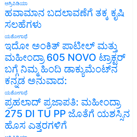
ಅಗ್ರಿಪಿಡಿಯಾ
ಹವಾಮಾನ ಬದಲಾವಣೆಗೆ ತಕ್ಕ ಕೃಷಿ
ಸಲಹೆಗಳು
ಯಶೋಗಾಥೆ
ಇದೋ ಅಂಕಿತ್ ಪಾಟೀಲ್ ಮತ್ತು
ಮಹೀಂದ್ರಾ 605 NOVO ಟ್ರಾಕ್ಟರ್
ಬಗ್ಗೆ ನಿಮ್ಮ ಹಿಂದಿ ಡಾಕ್ಯುಮೆಂಟ್‌ನ
ಕನ್ನಡ ಅನುವಾದ:
ಯಶೋಗಾಥೆ
ಪ್ರಹಲಾದ್ ಪ್ರಜಾಪತಿ: ಮಹೀಂದ್ರಾ
275 DI TU PP ಜೊತೆಗೆ ಯಶಸ್ಸಿನ
ಹೊಸ ಎತ್ತರಗಳಿಗೆ