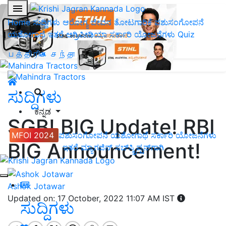
Home
ಸುದ್ದಿಗಳು
ಆರೋಗ್ಯ ಜೀವನ
ತೋಟಗಾರಿಕೆ
ಪಶುಸಂಗೋಪನೆ
ಯಶೋಗಾಥೆ
ಇತರೆ
ಅಗ್ರಿಪೀಡಿಯಾ
ಸರ್ಕಾರಿ ಯೋಜನೆಗಳು
Quiz
பத்திரிகை சந்தா
ಸುದ್ದಿಗಳು
ಕನ್ನಡ
SGB! BIG Update! RBI
MFOI 2024
ಪಶುಸಂಗೋಪನೆ
ಯಶೋಗಾಥೆ
ಸರ್ಕಾರಿ ಯೋಜನೆಗಳು
BIG Announcement!
ಇತರೆ
ಮ್ಯಾಗಜಿನ್‌ ಸಬ್‌ಸ್ಕ್ರಿಪ್ಷನ್‌ಗಾಗಿ
Ashok Jotawar
Updated on: 17 October, 2022 11:07 AM IST
ಸುದ್ದಿಗಳು