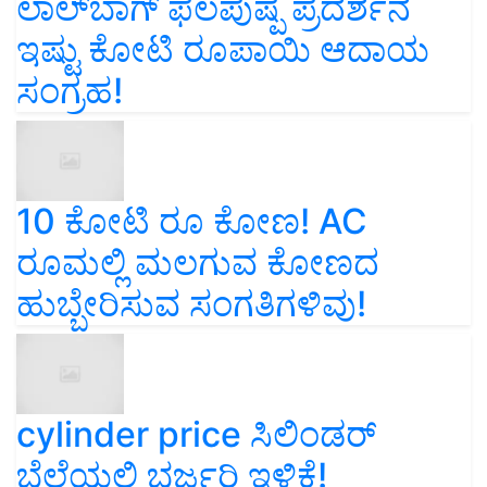
ಲಾಲ್‌ಬಾಗ್ ಫಲಪುಷ್ಪ ಪ್ರದರ್ಶನ
ಇಷ್ಟು ಕೋಟಿ ರೂಪಾಯಿ ಆದಾಯ
ಸಂಗ್ರಹ!
10 ಕೋಟಿ ರೂ ಕೋಣ! AC
ರೂಮಲ್ಲಿ ಮಲಗುವ ಕೋಣದ
ಹುಬ್ಬೇರಿಸುವ ಸಂಗತಿಗಳಿವು!
cylinder price ಸಿಲಿಂಡರ್‌
ಬೆಲೆಯಲ್ಲಿ ಭರ್ಜರಿ ಇಳಿಕೆ!