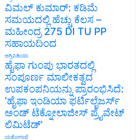
ವಿಮಲ್ ಕುಮಾರ್: ಕಡಿಮೆ
ಸಮಯದಲ್ಲಿ ಹೆಚ್ಚು ಕೆಲಸ –
ಮಹೀಂದ್ರ 275 DI TU PP
ಸಹಾಯದಿಂದ
ಅಗ್ರಿಪಿಡಿಯಾ
ಹೈಫಾ ಗುಂಪು ಭಾರತದಲ್ಲಿ
ಸಂಪೂರ್ಣ ಮಾಲೀಕತ್ವದ
ಉಪಕಂಪನಿಯನ್ನು ಪ್ರಾರಂಭಿಸಿದೆ:
‘ಹೈಫಾ ಇಂಡಿಯಾ ಫರ್ಟಿಲೈಜರ್ಸ್
ಅಂಡ್ ಟೆಕ್ನೋಲಾಜೀಸ್ ಪ್ರೈವೇಟ್
ಲಿಮಿಟೆಡ್’
ಯಶೋಗಾಥೆ