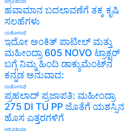
ಅಗ್ರಿಪಿಡಿಯಾ
ಹವಾಮಾನ ಬದಲಾವಣೆಗೆ ತಕ್ಕ ಕೃಷಿ
ಸಲಹೆಗಳು
ಯಶೋಗಾಥೆ
ಇದೋ ಅಂಕಿತ್ ಪಾಟೀಲ್ ಮತ್ತು
ಮಹೀಂದ್ರಾ 605 NOVO ಟ್ರಾಕ್ಟರ್
ಬಗ್ಗೆ ನಿಮ್ಮ ಹಿಂದಿ ಡಾಕ್ಯುಮೆಂಟ್‌ನ
ಕನ್ನಡ ಅನುವಾದ:
ಯಶೋಗಾಥೆ
ಪ್ರಹಲಾದ್ ಪ್ರಜಾಪತಿ: ಮಹೀಂದ್ರಾ
275 DI TU PP ಜೊತೆಗೆ ಯಶಸ್ಸಿನ
ಹೊಸ ಎತ್ತರಗಳಿಗೆ
ಅಗ್ರಿಪಿಡಿಯಾ