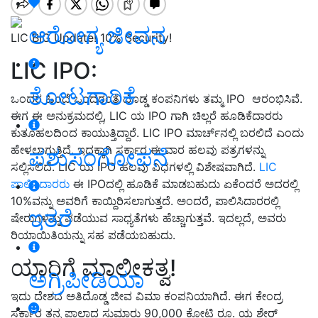
ಆರೋಗ್ಯ ಜೀವನ
LIC BIG Update! 10% Security!
LIC IPO:
ತೋಟಗಾರಿಕೆ
ಒಂದರ ಹಿಂದೆ ಒಂದರಂತೆ ದೊಡ್ಡ ಕಂಪನಿಗಳು ತಮ್ಮ IPO ಆರಂಭಿಸಿವೆ.
ಈಗ ಈ ಅನುಕ್ರಮದಲ್ಲಿ, LIC ಯ IPO ಗಾಗಿ ಚಿಲ್ಲರೆ ಹೂಡಿಕೆದಾರರು
ಕುತೂಹಲದಿಂದ ಕಾಯುತ್ತಿದ್ದಾರೆ. LIC IPO ಮಾರ್ಚ್‌ನಲ್ಲಿ ಬರಲಿದೆ ಎಂದು
ಹೇಳಲಾಗುತ್ತಿದೆ. ಇದಕ್ಕಾಗಿ ಸರ್ಕಾರ ಈ ವಾರ ಹಲವು ಪತ್ರಗಳನ್ನು
ಪಶುಸಂಗೋಪನೆ
ಸಲ್ಲಿಸಲಿದೆ. LIC ಯ IPO ಹಲವು ವಿಧಗಳಲ್ಲಿ ವಿಶೇಷವಾಗಿದೆ.
LIC
ಪಾಲಿಸಿದಾರರು
ಈ IPOದಲ್ಲಿ ಹೂಡಿಕೆ ಮಾಡಬಹುದು ಏಕೆಂದರೆ ಅದರಲ್ಲಿ
10%ವನ್ನು ಅವರಿಗೆ ಕಾಯ್ದಿರಿಸಲಾಗುತ್ತದೆ. ಅಂದರೆ, ಪಾಲಿಸಿದಾರರಲ್ಲಿ
ಇತರೆ
ಷೇರುಗಳನ್ನು ಪಡೆಯುವ ಸಾಧ್ಯತೆಗಳು ಹೆಚ್ಚಾಗುತ್ತವೆ. ಇದಲ್ಲದೆ, ಅವರು
ರಿಯಾಯಿತಿಯನ್ನು ಸಹ ಪಡೆಯಬಹುದು.
ಯಾರಿಗೆ ಮಾಲೀಕತ್ವ!
ಅಗ್ರಿಪೀಡಿಯಾ
ಇದು ದೇಶದ ಅತಿದೊಡ್ಡ ಜೀವ ವಿಮಾ ಕಂಪನಿಯಾಗಿದೆ. ಈಗ ಕೇಂದ್ರ
ಸರ್ಕಾರ ತನ್ನ ಪಾಲಾದ ಸುಮಾರು 90,000 ಕೋಟಿ ರೂ. ಯ ಶೇರ್