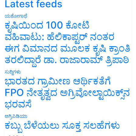
Latest feeds
ಯಶೋಗಾಥೆ
ಕೃಷಿಯಿಂದ 100 ಕೋಟಿ
ವಹಿವಾಟು: ಹೆಲಿಕಾಪ್ಟರ್ ನಂತರ
ಈಗ ವಿಮಾನದ ಮೂಲಕ ಕೃಷಿ ಕ್ರಾಂತಿ
ತರಲಿದ್ದಾರೆ ಡಾ. ರಾಜಾರಾಮ್ ತ್ರಿಪಾಠಿ
ಸುದ್ದಿಗಳು
ಭಾರತದ ಗ್ರಾಮೀಣ ಆರ್ಥಿಕತೆಗೆ
FPO ನೇತೃತ್ವದ ಅಗ್ರಿವೋಲ್ಟಾಯಿಕ್ಸ್‌ನ
ಭರವಸೆ
ಅಗ್ರಿಪಿಡಿಯಾ
ಕಬ್ಬು ಬೆಳೆಯಲು ಸೂಕ್ತ ಸಲಹೆಗಳು