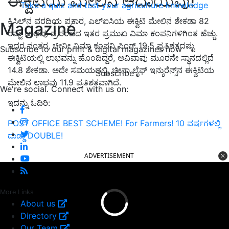
ಈಕ್ವಿಟಿಯ ಮೇಲಿನ ಆದಾಯವು!
Take a quiz and test your agriculture knowledge
ಕ್ರಿಸಿಲ್‌ನ ವರದಿಯ ಪ್ರಕಾರ, ಎಲ್‌ಐಸಿಯ ಈಕ್ವಿಟಿ ಮೇಲಿನ ಶೇಕಡಾ 82
Magazine
ರಷ್ಟು ಲಾಭವು ಪ್ರಪಂಚದ ಇತರ ಪ್ರಮುಖ ವಿಮಾ ಕಂಪನಿಗಳಿಗಿಂತ ಹೆಚ್ಚು.
ಇದರ ನಂತರ, ಚೀನೀ ವಿಮಾ ಕಂಪನಿ ಪಿಂಗ್ 19.5 ಪ್ರತಿಶತದಷ್ಟು
Subscribe to our print & digital magazines now
ಈಕ್ವಿಟಿಯಲ್ಲಿ ಲಾಭವನ್ನು ಹೊಂದಿದ್ದರೆ, ಅವಿವಾವು ಮೂರನೇ ಸ್ಥಾನದಲ್ಲಿದೆ
14.8 ಶೇಕಡಾ. ಅದೇ ಸಮಯದಲ್ಲಿ, ಚೀನಾ ಲೈಫ್ ಇನ್ಶುರೆನ್ಸ್‌ನ ಈಕ್ವಿಟಿಯ
Subscribe
ಮೇಲಿನ ಲಾಭವು 11.9 ಪ್ರತಿಶತವಾಗಿದೆ.
We're social. Connect with us on:
ಇದನ್ನು ಓದಿರಿ:
POST OFFICE BEST SCHEME! For Farmers! 10 ವರ್ಷಗಳಲ್ಲಿ
ದುಡ್ಡು DOUBLE!
ADVERTISEMENT
More Links
About us
Directory
Our Team