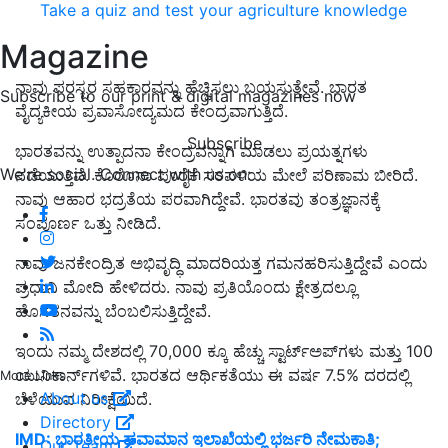
Take a quiz and test your agriculture knowledge
Magazine
ನಾವು ಪರಸ್ಪರ ಸಹಕಾರವನ್ನು ಹೆಚ್ಚಿಸಲು ಬಯಸುತ್ತೇವೆ. ಭಾರತ
Subscribe to our print & digital magazines now
ವೈದ್ಯಕೀಯ ಪ್ರವಾಸೋದ್ಯಮದ ಕೇಂದ್ರವಾಗುತ್ತಿದೆ.
Subscribe
ಭಾರತವನ್ನು ಉತ್ಪಾದನಾ ಕೇಂದ್ರವನ್ನಾಗಿ ಮಾಡಲು ಪ್ರಯತ್ನಗಳು
We're social. Connect with us on:
ನಡೆಯುತ್ತಿವೆ. ಕೊರೊನಾ ಪೂರೈಕೆ ಸರಪಳಿಯ ಮೇಲೆ ಪರಿಣಾಮ ಬೀರಿದೆ.
ನಾವು ಆಹಾರ ಭದ್ರತೆಯ ಪರವಾಗಿದ್ದೇವೆ. ಭಾರತವು ತಂತ್ರಜ್ಞಾನಕ್ಕೆ
ಸಂಪೂರ್ಣ ಒತ್ತು ನೀಡಿದೆ.
ನಾವು ಜನಕೇಂದ್ರಿತ ಅಭಿವೃದ್ಧಿ ಮಾದರಿಯತ್ತ ಗಮನಹರಿಸುತ್ತಿದ್ದೇವೆ ಎಂದು
ಪ್ರಧಾನಿ ಮೋದಿ ಹೇಳಿದರು. ನಾವು ಪ್ರತಿಯೊಂದು ಕ್ಷೇತ್ರದಲ್ಲೂ
ಹೊಸತನವನ್ನು ಬೆಂಬಲಿಸುತ್ತಿದ್ದೇವೆ.
ಇಂದು ನಮ್ಮ ದೇಶದಲ್ಲಿ 70,000 ಕ್ಕೂ ಹೆಚ್ಚು ಸ್ಟಾರ್ಟ್‌ಅಪ್‌ಗಳು ಮತ್ತು 100
ಯುನಿಕಾರ್ನ್‌ಗಳಿವೆ. ಭಾರತದ ಆರ್ಥಿಕತೆಯು ಈ ವರ್ಷ 7.5% ದರದಲ್ಲಿ
More Links
About us
ಬೆಳೆಯುವ ನಿರೀಕ್ಷೆಯಿದೆ.
Directory
IMD: ಭಾರತೀಯ ಹವಾಮಾನ ಇಲಾಖೆಯಲ್ಲಿ ಭರ್ಜರಿ ನೇಮಕಾತಿ;
Our Team