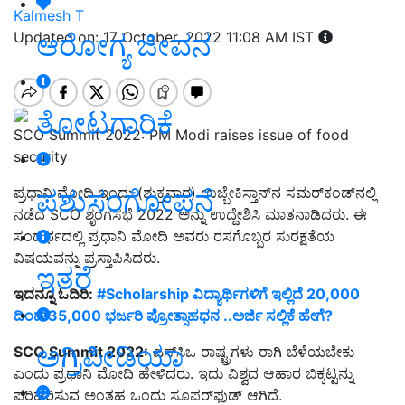
Kalmesh T
ಆರೋಗ್ಯ ಜೀವನ
Updated on: 17 October, 2022 11:08 AM IST
ತೋಟಗಾರಿಕೆ
SCO Summit 2022: PM Modi raises issue of food
security
ಪಶುಸಂಗೋಪನೆ
ಪ್ರಧಾನಿ ಮೋದಿ ಇಂದು (ಶುಕ್ರವಾರ) ಉಜ್ಬೇಕಿಸ್ತಾನ್‌ನ ಸಮರ್‌ಕಂಡ್‌ನಲ್ಲಿ
ನಡೆದ SCO ಶೃಂಗಸಭೆ 2022 ಅನ್ನು ಉದ್ದೇಶಿಸಿ ಮಾತನಾಡಿದರು. ಈ
ಸಂದರ್ಭದಲ್ಲಿ ಪ್ರಧಾನಿ ಮೋದಿ ಅವರು ರಸಗೊಬ್ಬರ ಸುರಕ್ಷತೆಯ
ವಿಷಯವನ್ನು ಪ್ರಸ್ತಾಪಿಸಿದರು.
ಇತರೆ
ಇದನ್ನೂ ಓದಿರಿ:
#Scholarship ವಿದ್ಯಾರ್ಥಿಗಳಿಗೆ ಇಲ್ಲಿದೆ 20,000
ದಿಂದ 35,000 ಭರ್ಜರಿ ಪ್ರೋತ್ಸಾಹಧನ ..ಅರ್ಜಿ ಸಲ್ಲಿಕೆ ಹೇಗೆ?
ಅಗ್ರಿಪೀಡಿಯಾ
SCO Summit 2022:
ಎಸ್‌ಸಿಒ ರಾಷ್ಟ್ರಗಳು ರಾಗಿ ಬೆಳೆಯಬೇಕು
ಎಂದು ಪ್ರಧಾನಿ ಮೋದಿ ಹೇಳಿದರು. ಇದು ವಿಶ್ವದ ಆಹಾರ ಬಿಕ್ಕಟ್ಟನ್ನು
ಪರಿಹರಿಸುವ ಅಂತಹ ಒಂದು ಸೂಪರ್‌ಫುಡ್ ಆಗಿದೆ.