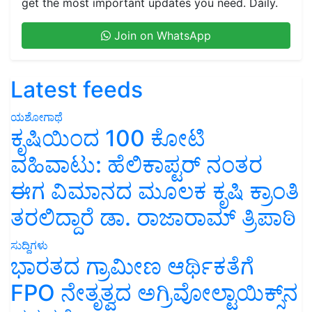
get the most important updates you need. Daily.
Join on WhatsApp
Latest feeds
ಯಶೋಗಾಥೆ
ಕೃಷಿಯಿಂದ 100 ಕೋಟಿ
ವಹಿವಾಟು: ಹೆಲಿಕಾಪ್ಟರ್ ನಂತರ
ಈಗ ವಿಮಾನದ ಮೂಲಕ ಕೃಷಿ ಕ್ರಾಂತಿ
ತರಲಿದ್ದಾರೆ ಡಾ. ರಾಜಾರಾಮ್ ತ್ರಿಪಾಠಿ
ಸುದ್ದಿಗಳು
ಭಾರತದ ಗ್ರಾಮೀಣ ಆರ್ಥಿಕತೆಗೆ
FPO ನೇತೃತ್ವದ ಅಗ್ರಿವೋಲ್ಟಾಯಿಕ್ಸ್‌ನ