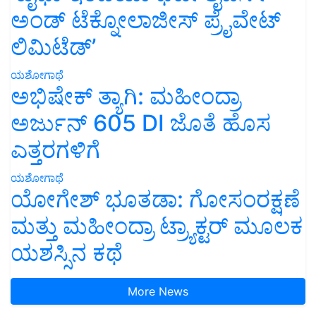
ಅಂಡ್ ಟೆಕ್ನೋಲಾಜೀಸ್ ಪ್ರೈವೇಟ್
ಲಿಮಿಟೆಡ್’
ಯಶೋಗಾಥೆ
ಅಭಿಷೇಕ್ ತ್ಯಾಗಿ: ಮಹೀಂದ್ರಾ
ಅರ್ಜುನ್ 605 DI ಜೊತೆ ಹೊಸ
ಎತ್ತರಗಳಿಗೆ
ಯಶೋಗಾಥೆ
ಯೋಗೇಶ್ ಭೂತಡಾ: ಗೋಸಂರಕ್ಷಣೆ
ಮತ್ತು ಮಹೀಂದ್ರಾ ಟ್ರ್ಯಾಕ್ಟರ್ ಮೂಲಕ
ಯಶಸ್ಸಿನ ಕಥೆ
More News