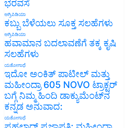
ಭರವಸೆ
ಅಗ್ರಿಪಿಡಿಯಾ
ಕಬ್ಬು ಬೆಳೆಯಲು ಸೂಕ್ತ ಸಲಹೆಗಳು
ಅಗ್ರಿಪಿಡಿಯಾ
ಹವಾಮಾನ ಬದಲಾವಣೆಗೆ ತಕ್ಕ ಕೃಷಿ
ಸಲಹೆಗಳು
ಯಶೋಗಾಥೆ
ಇದೋ ಅಂಕಿತ್ ಪಾಟೀಲ್ ಮತ್ತು
ಮಹೀಂದ್ರಾ 605 NOVO ಟ್ರಾಕ್ಟರ್
ಬಗ್ಗೆ ನಿಮ್ಮ ಹಿಂದಿ ಡಾಕ್ಯುಮೆಂಟ್‌ನ
ಕನ್ನಡ ಅನುವಾದ:
ಯಶೋಗಾಥೆ
ಪ್ರಹಲಾದ್ ಪ್ರಜಾಪತಿ: ಮಹೀಂದ್ರಾ