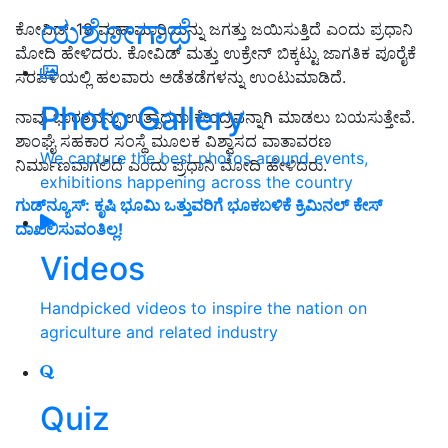
ಯಶೋಗಾಥೆ
ಕೋವಿಡ್-19 ಮಹಾಮಾರಿಯನ್ನು ಜಗತ್ತು ಜಯಿಸುತ್ತಿದೆ ಎಂದು ಪ್ರಧಾನಿ
ಮೋದಿ ಹೇಳಿದರು. ಕೋವಿಡ್ ಮತ್ತು ಉಕ್ರೇನ್ ಬಿಕ್ಕಟ್ಟು ಜಾಗತಿಕ ಪೂರೈಕೆ
ಸರಪಳಿಯಲ್ಲಿ ಹಲವಾರು ಅಡೆತಡೆಗಳನ್ನು ಉಂಟುಮಾಡಿದೆ.
Photo Gallery
ನಾವು ಭಾರತವನ್ನು ಉತ್ಪಾದನಾ ಕೇಂದ್ರವನ್ನಾಗಿ ಮಾಡಲು ಬಯಸುತ್ತೇವೆ.
ಶಾಂಘೈ ಸಹಕಾರ ಸಂಸ್ಥೆ ಮೂಲಕ ವಿಶ್ವಾಸದ ವಾತಾವರಣ
We capture the best photos around events,
ನಿರ್ಮಾಣವಾಗಲಿದೆ ಎಂದು ಪ್ರಧಾನಿ ಮೋದಿ ಹೇಳಿದರು.
exhibitions happening across the country
ಗುಡ್‌ನ್ಯೂಸ್‌: ಕೃಷಿ ಭೂಮಿ ಒತ್ತುವರಿಗೆ ಭೂಕಬಳಿಕೆ ಕ್ರಿಮಿನಲ್‌ ಕೇಸ್‌
ದಾಖಲಿಸುವಂತಿಲ್ಲ!
Videos
Handpicked videos to inspire the nation on
agriculture and related industry
Quiz