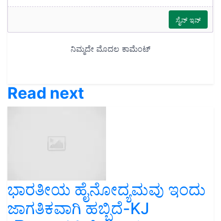
Read next
ಭಾರತೀಯ ಹೈನೋದ್ಯಮವು ಇಂದು
ಜಾಗತಿಕವಾಗಿ ಹಬ್ಬಿದೆ-KJ