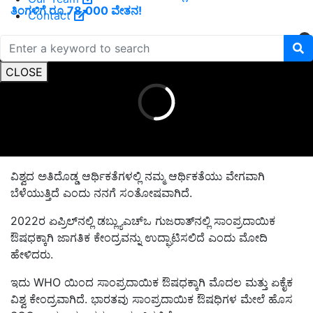
ತಿಂಗಳಿಗೆ ರೂ.78,000 ವೇತನ!
Contact
ADVERTISEMENT
CLOSE
ವಿಶ್ವದ ಅತಿದೊಡ್ಡ ಆರ್ಥಿಕತೆಗಳಲ್ಲಿ ನಮ್ಮ ಆರ್ಥಿಕತೆಯು ವೇಗವಾಗಿ
ಬೆಳೆಯುತ್ತಿದೆ ಎಂದು ನನಗೆ ಸಂತೋಷವಾಗಿದೆ.
2022ರ ಏಪ್ರಿಲ್‌ನಲ್ಲಿ ಡಬ್ಲ್ಯುಎಚ್‌ಒ ಗುಜರಾತ್‌ನಲ್ಲಿ ಸಾಂಪ್ರದಾಯಿಕ
ಔಷಧಕ್ಕಾಗಿ ಜಾಗತಿಕ ಕೇಂದ್ರವನ್ನು ಉದ್ಘಾಟಿಸಲಿದೆ ಎಂದು ಮೋದಿ
ಹೇಳಿದರು.
ಇದು WHO ಯಿಂದ ಸಾಂಪ್ರದಾಯಿಕ ಔಷಧಕ್ಕಾಗಿ ಮೊದಲ ಮತ್ತು ಏಕೈಕ
ವಿಶ್ವ ಕೇಂದ್ರವಾಗಿದೆ. ಭಾರತವು ಸಾಂಪ್ರದಾಯಿಕ ಔಷಧಿಗಳ ಮೇಲೆ ಹೊಸ