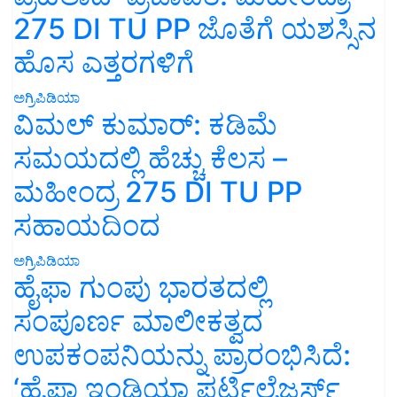
275 DI TU PP ಜೊತೆಗೆ ಯಶಸ್ಸಿನ
ಹೊಸ ಎತ್ತರಗಳಿಗೆ
ಅಗ್ರಿಪಿಡಿಯಾ
ವಿಮಲ್ ಕುಮಾರ್: ಕಡಿಮೆ
ಸಮಯದಲ್ಲಿ ಹೆಚ್ಚು ಕೆಲಸ –
ಮಹೀಂದ್ರ 275 DI TU PP
ಸಹಾಯದಿಂದ
ಅಗ್ರಿಪಿಡಿಯಾ
ಹೈಫಾ ಗುಂಪು ಭಾರತದಲ್ಲಿ
ಸಂಪೂರ್ಣ ಮಾಲೀಕತ್ವದ
ಉಪಕಂಪನಿಯನ್ನು ಪ್ರಾರಂಭಿಸಿದೆ:
‘ಹೈಫಾ ಇಂಡಿಯಾ ಫರ್ಟಿಲೈಜರ್ಸ್