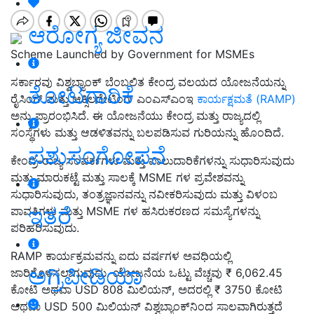
ಆರೋಗ್ಯ ಜೀವನ
Scheme Launched by Government for MSMEs
ಸರ್ಕಾರವು ವಿಶ್ವಬ್ಯಾಂಕ್ ಬೆಂಬಲಿತ ಕೇಂದ್ರ ವಲಯದ ಯೋಜನೆಯನ್ನು
ತೋಟಗಾರಿಕೆ
ರೈಸಿಂಗ್ ಮತ್ತು ಆಕ್ಸಿಲರೇಟಿಂಗ್ ಎಂಎಸ್‌ಎಂಇ
ಕಾರ್ಯಕ್ಷಮತೆ (RAMP)
ಅನ್ನು ಪ್ರಾರಂಭಿಸಿದೆ. ಈ ಯೋಜನೆಯು ಕೇಂದ್ರ ಮತ್ತು ರಾಜ್ಯದಲ್ಲಿ
ಸಂಸ್ಥೆಗಳು ಮತ್ತು ಆಡಳಿತವನ್ನು ಬಲಪಡಿಸುವ ಗುರಿಯನ್ನು ಹೊಂದಿದೆ.
ಪಶುಸಂಗೋಪನೆ
ಕೇಂದ್ರ-ರಾಜ್ಯ ಸಂಪರ್ಕಗಳು ಮತ್ತು ಪಾಲುದಾರಿಕೆಗಳನ್ನು ಸುಧಾರಿಸುವುದು
ಮತ್ತು ಮಾರುಕಟ್ಟೆ ಮತ್ತು ಸಾಲಕ್ಕೆ MSME ಗಳ ಪ್ರವೇಶವನ್ನು
ಸುಧಾರಿಸುವುದು, ತಂತ್ರಜ್ಞಾನವನ್ನು ನವೀಕರಿಸುವುದು ಮತ್ತು ವಿಳಂಬ
ಇತರೆ
ಪಾವತಿಗಳು ಮತ್ತು MSME ಗಳ ಹಸಿರುಕರಣದ ಸಮಸ್ಯೆಗಳನ್ನು
ಪರಿಹರಿಸುವುದು.
RAMP ಕಾರ್ಯಕ್ರಮವನ್ನು ಐದು ವರ್ಷಗಳ ಅವಧಿಯಲ್ಲಿ
ಅಗ್ರಿಪೀಡಿಯಾ
ಜಾರಿಗೊಳಿಸಲಾಗುವುದು. ಯೋಜನೆಯ ಒಟ್ಟು ವೆಚ್ಚವು ₹ 6,062.45
ಕೋಟಿ ಅಥವಾ USD 808 ಮಿಲಿಯನ್, ಅದರಲ್ಲಿ ₹ 3750 ಕೋಟಿ
ಅಥವಾ USD 500 ಮಿಲಿಯನ್ ವಿಶ್ವಬ್ಯಾಂಕ್‌ನಿಂದ ಸಾಲವಾಗಿರುತ್ತದೆ