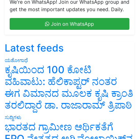
We're on WhatsApp! Join our WhatsApp group and
get the most important updates you need. Daily.
Join on WhatsApp
Latest feeds
ಯಶೋಗಾಥೆ
ಕೃಷಿಯಿಂದ 100 ಕೋಟಿ
ವಹಿವಾಟು: ಹೆಲಿಕಾಪ್ಟರ್ ನಂತರ
ಈಗ ವಿಮಾನದ ಮೂಲಕ ಕೃಷಿ ಕ್ರಾಂತಿ
ತರಲಿದ್ದಾರೆ ಡಾ. ರಾಜಾರಾಮ್ ತ್ರಿಪಾಠಿ
ಸುದ್ದಿಗಳು
ಭಾರತದ ಗ್ರಾಮೀಣ ಆರ್ಥಿಕತೆಗೆ
FPO ನೇತೃತ್ವದ ಅಗ್ರಿವೋಲ್ಟಾಯಿಕ್ಸ್‌ನ