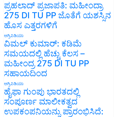
ಪ್ರಹಲಾದ್ ಪ್ರಜಾಪತಿ: ಮಹೀಂದ್ರಾ
275 DI TU PP ಜೊತೆಗೆ ಯಶಸ್ಸಿನ
ಹೊಸ ಎತ್ತರಗಳಿಗೆ
ಅಗ್ರಿಪಿಡಿಯಾ
ವಿಮಲ್ ಕುಮಾರ್: ಕಡಿಮೆ
ಸಮಯದಲ್ಲಿ ಹೆಚ್ಚು ಕೆಲಸ –
ಮಹೀಂದ್ರ 275 DI TU PP
ಸಹಾಯದಿಂದ
ಅಗ್ರಿಪಿಡಿಯಾ
ಹೈಫಾ ಗುಂಪು ಭಾರತದಲ್ಲಿ
ಸಂಪೂರ್ಣ ಮಾಲೀಕತ್ವದ
ಉಪಕಂಪನಿಯನ್ನು ಪ್ರಾರಂಭಿಸಿದೆ: