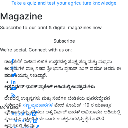
Take a quiz and test your agriculture knowledge
Magazine
Subscribe to our print & digital magazines now
Subscribe
We're social. Connect with us on:
ರಾಜ್ಯಸಭೆಗೆ ನೀಡಿದ ಲಿಖಿತ ಉತ್ತರದಲ್ಲಿ ಸೂಕ್ಷ್ಮ ಸಣ್ಣ ಮತ್ತು ಮಧ್ಯಮ
ಉದ್ಯಮಗಳ ರಾಜ್ಯ ಸಚಿವ ಶ್ರೀ ಭಾನು ಪ್ರತಾಪ್ ಸಿಂಗ್ ವರ್ಮಾ ಅವರು ಈ
ಮಾಹಿತಿಯನ್ನು ನೀಡಿದ್ದಾರೆ.
ಆತ್ಮನಿರ್ಭರ್
ಭಾರತ್
ಪ್ಯಾಕೇಜ್
ಅಡಿಯಲ್ಲಿ
ಉಪಕ್ರಮಗಳು
ದೇಶದಲ್ಲಿ ಉತ್ಪನ್ನಗಳು ಮತ್ತು ಸೇವೆಗಳ ಬೇಡಿಕೆಯ ಪುನರುಜ್ಜೀವನ
ಸೇರಿದಂತೆ
ಸಣ್ಣ ವ್ಯವಹಾರಗಳ
ಮೇಲೆ ಕೋವಿಡ್ -19 ರ ಋಣಾತ್ಮಕ
More Links
ಪರಿಣಾಮವನ್ನು ತಗ್ಗಿಸಲು ಆತ್ಮ ನಿರ್ಭರ್ ಭಾರತ್ ಅಭಿಯಾನದ ಅಡಿಯಲ್ಲಿ
About us
ಸರ್ಕಾರವು ಇತ್ತೀಚಿನ ಹಲವಾರು ಉಪಕ್ರಮಗಳನ್ನು ಕೈಗೊಂಡಿದೆ.
Directory
ಅವುಗಳಲ್ಲಿ ಕೆಲವು:
Our Team