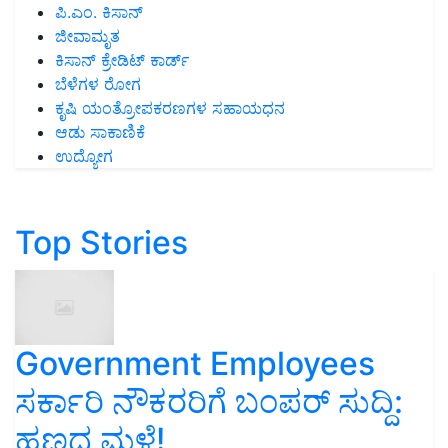
ಪಿ.ಎಂ. ಕಿಸಾನ್
ಜೀವಾಮೃತ
ಕಿಸಾನ್ ಕ್ರೇಡಿಟ್ ಕಾರ್ಡ್
ಬೆಳೆಗಳ ರೋಗ
ಕೃಷಿ ಯಂತ್ರೋಪಕರಣಗಳ ಸಹಾಯಧನ
ಆಡು ಸಾಕಾಣಿಕೆ
ಉದ್ಯೋಗ
Top Stories
Government Employees
ಸರ್ಕಾರಿ ನೌಕರರಿಗೆ ಬಂಪರ್‌ ಸುದ್ದಿ:
ಹಣದ ಮಳೆ!