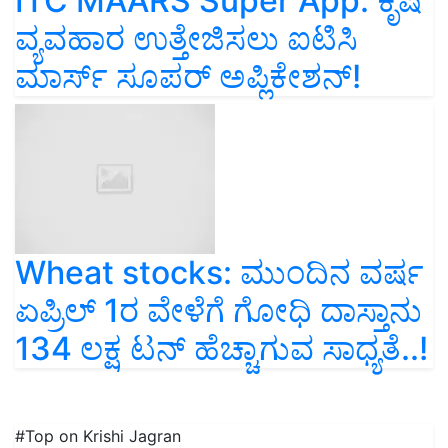
ITC MAARS Super App: ಕೃಷಿ
ವ್ಯವಹಾರ ಉತ್ತೇಜಿಸಲು ಐಟಿಸಿ
ಮಾರ್ಸ್‌ ಸೂಪರ್ ಅಪ್ಲಿಕೇಶನ್!
Wheat stocks: ಮುಂದಿನ ವರ್ಷ
ಏಪ್ರಿಲ್ 1ರ ವೇಳೆಗೆ ಗೋಧಿ ದಾಸ್ತಾನು
134 ಲಕ್ಷ ಟನ್‌ ಹೆಚ್ಚಾಗುವ ಸಾಧ್ಯತೆ..!
#Top on Krishi Jagran