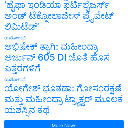
‘ಹೈಫಾ ಇಂಡಿಯಾ ಫರ್ಟಿಲೈಜರ್ಸ್
ಅಂಡ್ ಟೆಕ್ನೋಲಾಜೀಸ್ ಪ್ರೈವೇಟ್
ಲಿಮಿಟೆಡ್’
ಯಶೋಗಾಥೆ
ಅಭಿಷೇಕ್ ತ್ಯಾಗಿ: ಮಹೀಂದ್ರಾ
ಅರ್ಜುನ್ 605 DI ಜೊತೆ ಹೊಸ
ಎತ್ತರಗಳಿಗೆ
ಯಶೋಗಾಥೆ
ಯೋಗೇಶ್ ಭೂತಡಾ: ಗೋಸಂರಕ್ಷಣೆ
ಮತ್ತು ಮಹೀಂದ್ರಾ ಟ್ರ್ಯಾಕ್ಟರ್ ಮೂಲಕ
ಯಶಸ್ಸಿನ ಕಥೆ
More News