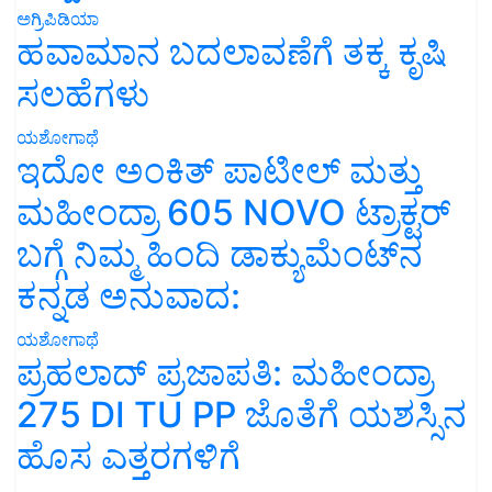
ಅಗ್ರಿಪಿಡಿಯಾ
ಹವಾಮಾನ ಬದಲಾವಣೆಗೆ ತಕ್ಕ ಕೃಷಿ
ಸಲಹೆಗಳು
ಯಶೋಗಾಥೆ
ಇದೋ ಅಂಕಿತ್ ಪಾಟೀಲ್ ಮತ್ತು
ಮಹೀಂದ್ರಾ 605 NOVO ಟ್ರಾಕ್ಟರ್
ಬಗ್ಗೆ ನಿಮ್ಮ ಹಿಂದಿ ಡಾಕ್ಯುಮೆಂಟ್‌ನ
ಕನ್ನಡ ಅನುವಾದ:
ಯಶೋಗಾಥೆ
ಪ್ರಹಲಾದ್ ಪ್ರಜಾಪತಿ: ಮಹೀಂದ್ರಾ
275 DI TU PP ಜೊತೆಗೆ ಯಶಸ್ಸಿನ
ಹೊಸ ಎತ್ತರಗಳಿಗೆ