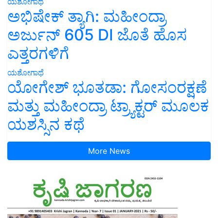
ಯಶೋಗಾಥೆ
ಅಭಿಷೇಕ್ ತ್ಯಾಗಿ: ಮಹೀಂದ್ರಾ
ಅರ್ಜುನ್ 605 DI ಜೊತೆ ಹೊಸ
ಎತ್ತರಗಳಿಗೆ
ಯಶೋಗಾಥೆ
ಯೋಗೇಶ್ ಭೂತಡಾ: ಗೋಸಂರಕ್ಷಣೆ
ಮತ್ತು ಮಹೀಂದ್ರಾ ಟ್ರ್ಯಾಕ್ಟರ್ ಮೂಲಕ
ಯಶಸ್ಸಿನ ಕಥೆ
More News