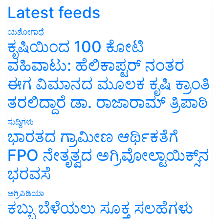
Latest feeds
ಯಶೋಗಾಥೆ
ಕೃಷಿಯಿಂದ 100 ಕೋಟಿ
ವಹಿವಾಟು: ಹೆಲಿಕಾಪ್ಟರ್ ನಂತರ
ಈಗ ವಿಮಾನದ ಮೂಲಕ ಕೃಷಿ ಕ್ರಾಂತಿ
ತರಲಿದ್ದಾರೆ ಡಾ. ರಾಜಾರಾಮ್ ತ್ರಿಪಾಠಿ
ಸುದ್ದಿಗಳು
ಭಾರತದ ಗ್ರಾಮೀಣ ಆರ್ಥಿಕತೆಗೆ
FPO ನೇತೃತ್ವದ ಅಗ್ರಿವೋಲ್ಟಾಯಿಕ್ಸ್‌ನ
ಭರವಸೆ
ಅಗ್ರಿಪಿಡಿಯಾ
ಕಬ್ಬು ಬೆಳೆಯಲು ಸೂಕ್ತ ಸಲಹೆಗಳು