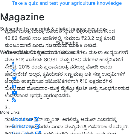
Take a quiz and test your agriculture knowledge
Magazine
2..
Subscribe to our print & digital magazines now
ಪ್ರಧಾನ ಮಂತ್ರಿ ಮುದ್ರಾ ಯೋಜನೆ ಸ್ಕೀಮ್ ಪ್ರಾರಂಭವಾದಾಗಿನಿಂದ
40.82 ಕೋಟಿ ಸಾಲ ಖಾತೆಗಳಲ್ಲಿ, ಸುಮಾರು ₹23.2 ಲಕ್ಷ ಕೋಟಿ
Subscribe
ಮಂಜೂರಾಗಿದೆ ಎಂದು ಸಚಿವಾಲಯ ಮಾಹಿತಿ ನೀಡಿದೆ.
We're social. Connect with us on:
ಯೋಜನೆಯಡಿಯಲ್ಲಿ ಸುಮಾರು 68% ಖಾತೆಗಳು ಮಹಿಳಾ ಉದ್ಯಮಿಗಳಿಗೆ
ಮತ್ತು 51% ಖಾತೆಗಳು SC/ST ಮತ್ತು OBC ವರ್ಗಗಳ ಉದ್ಯಮಿಗಳಿಗೆ
ಸೇರಿವೆ. 2015 ರಂದು ಪ್ರಧಾನಮಂತ್ರಿ ನರೇಂದ್ರ ಮೋದಿ ಅವರು
ಕಾರ್ಪೊರೇಟ್ ಅಲ್ಲದ, ಕೃಷಿಯೇತರ ಸಣ್ಣ ಮತ್ತು ಅತಿ ಸಣ್ಣ ಉದ್ಯಮಿಗಳಿಗೆ
ಆದಾಯ ಉತ್ಪಾದಿಸುವ ಚಟುವಟಿಕೆಗಳಿಗಾಗಿ ₹10 ಲಕ್ಷದವರೆಗಿನ
ಸುಲಭವಾದ ಮೇಲಾಧಾರ-ಮುಕ್ತ ಮೈಕ್ರೋ ಕ್ರೆಡಿಟ್ ಅನ್ನು ಸುಲಭಗೊಳಿಸುವ
ಉದ್ದೇಶದಿಂದ ಇದನ್ನು ಪ್ರಾರಂಭಿಸಿದರು.
3..
More Links
About us
ನಂದಿನಿ ನಂಬರ್ ಒನ್ ಬ್ರ್ಯಾಂಡ್ ಆಗಲಿದ್ದು, ಅಮುಲ್ ವಿಚಾರದಲ್ಲಿ
Directory
ರಾಜಕಾರಣ ಮಾಡಬಾರದು ಎಂದು ಮುಖ್ಯಮಂತ್ರಿ ಬಸವರಾಜ ಬೊಮ್ಮಾಯಿ
Our Team
ತಿಳಿಸಿದರು. ಬೇರೆ ರಾಜ್ಯಗಳಲ್ಲಿ ನಂದಿನಿ ಮಾರಾಟವನ್ನು ನಾವು ಕೂಡ