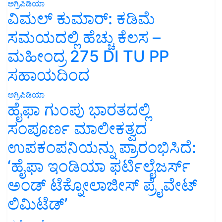
ಅಗ್ರಿಪಿಡಿಯಾ
ವಿಮಲ್ ಕುಮಾರ್: ಕಡಿಮೆ
ಸಮಯದಲ್ಲಿ ಹೆಚ್ಚು ಕೆಲಸ –
ಮಹೀಂದ್ರ 275 DI TU PP
ಸಹಾಯದಿಂದ
ಅಗ್ರಿಪಿಡಿಯಾ
ಹೈಫಾ ಗುಂಪು ಭಾರತದಲ್ಲಿ
ಸಂಪೂರ್ಣ ಮಾಲೀಕತ್ವದ
ಉಪಕಂಪನಿಯನ್ನು ಪ್ರಾರಂಭಿಸಿದೆ:
‘ಹೈಫಾ ಇಂಡಿಯಾ ಫರ್ಟಿಲೈಜರ್ಸ್
ಅಂಡ್ ಟೆಕ್ನೋಲಾಜೀಸ್ ಪ್ರೈವೇಟ್
ಲಿಮಿಟೆಡ್’