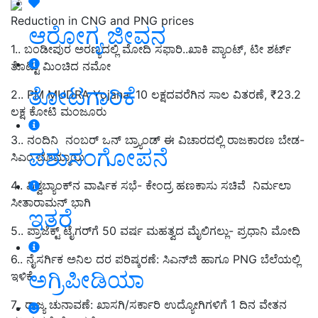
Reduction in CNG and PNG prices
ಆರೋಗ್ಯ ಜೀವನ
1..
ಬಂಡೀಪುರ
ಅರಣ್ಯದಲ್ಲಿ ಮೋದಿ ಸಫಾರಿ..ಖಾಕಿ ಪ್ಯಾಂಟ್, ಟೀ ಶರ್ಟ್
ತೊಟ್ಟು ಮಿಂಚಿದ ನಮೋ
ತೋಟಗಾರಿಕೆ
2.. PM MUDRA Yojana: 10 ಲಕ್ಷದವರೆಗಿನ ಸಾಲ ವಿತರಣೆ, ₹23.2
ಲಕ್ಷ ಕೋಟಿ ಮಂಜೂರು
3..
ನಂದಿನಿ
ನಂಬರ್ ಒನ್ ಬ್ರ್ಯಾಂಡ್ ಈ ವಿಚಾರದಲ್ಲಿ ರಾಜಕಾರಣ ಬೇಡ-
ಪಶುಸಂಗೋಪನೆ
ಸಿಎಂ ಬೊಮ್ಮಾಯಿ
4..
ವಿಶ್ವಬ್ಯಾಂಕ್‌ನ
ವಾರ್ಷಿಕ ಸಭೆ- ಕೇಂದ್ರ ಹಣಕಾಸು ಸಚಿವೆ ನಿರ್ಮಲಾ
ಸೀತಾರಾಮನ್ ಭಾಗಿ
ಇತರೆ
5..
ಪ್ರಾಜೆಕ್ಟ್‌
ಟೈಗರ್‌ಗೆ 50 ವರ್ಷ ಮಹತ್ವದ ಮೈಲಿಗಲ್ಲು- ಪ್ರಧಾನಿ ಮೋದಿ
6..
ನೈಸರ್ಗಿಕ
ಅನಿಲ ದರ ಪರಿಷ್ಕರಣೆ: ಸಿಎನ್‌ಜಿ ಹಾಗೂ PNG ಬೆಲೆಯಲ್ಲಿ
ಅಗ್ರಿಪೀಡಿಯಾ
ಇಳಿಕೆ
7.. ರಾಜ್ಯ ಚುನಾವಣೆ: ಖಾಸಗಿ/ಸರ್ಕಾರಿ ಉದ್ಯೋಗಿಗಳಿಗೆ 1 ದಿನ ವೇತನ