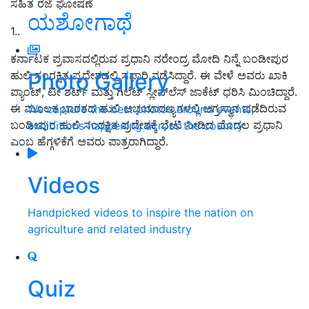
ಸಹಿತ ರಜೆ ಘೋಷಣೆ
ಯಶೋಗಾಥೆ
1..
ಕರ್ನಾಟಕ ಪ್ರವಾಸದಲ್ಲಿರುವ ಪ್ರಧಾನಿ ನರೇಂದ್ರ ಮೋದಿ ನಿನ್ನೆ ಬಂಡೀಪುರ
Photo Gallery
ಹುಲಿ ಸಂರಕ್ಷಿತ ಪ್ರದೇಶದಲ್ಲಿ ಸಫಾರಿ ನಡೆಸಿದ್ದಾರೆ. ಈ ವೇಳೆ ಅವರು ಖಾಕಿ
ಪ್ಯಾಂಟ್, ಟೀ ಶರ್ಟ್ ಮತ್ತು ಗಿಲೆಟ್ ಸ್ಲೀವ್‌ಲೆಸ್ ಜಾಕೆಟ್ ಧರಿಸಿ ಮಿಂಚಿದ್ದಾರೆ.
ಈ ಮೂಲಕ ಭಾರತದ ಹುಲಿ ಅಭಯಾರಣ್ಯಗಳಲ್ಲಿ ಅಗ್ರಸ್ಥಾನ ಪಡೆದಿರುವ
We capture the best photos around events,
ಬಂಡೀಪುರ ಹುಲಿ ಸಂರಕ್ಷಿತ ಪ್ರದೇಶಕ್ಕೆ ಭೇಟಿ ನೀಡಿದ ಮೊದಲ ಪ್ರಧಾನಿ
exhibitions happening across the country
ಎಂಬ ಹೆಗ್ಗಳಿಕೆಗೆ ಅವರು ಪಾತ್ರರಾಗಿದ್ದಾರೆ.
Videos
Handpicked videos to inspire the nation on
agriculture and related industry
Quiz