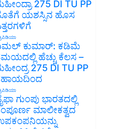
ಹೀಂದ್ರಾ 275 DI TU PP
ೊತೆಗೆ ಯಶಸ್ಸಿನ ಹೊಸ
ತ್ತರಗಳಿಗೆ
್ರಿಪಿಡಿಯಾ
ಿಮಲ್ ಕುಮಾರ್: ಕಡಿಮೆ
ಮಯದಲ್ಲಿ ಹೆಚ್ಚು ಕೆಲಸ –
ಹೀಂದ್ರ 275 DI TU PP
ಸಹಾಯದಿಂದ
್ರಿಪಿಡಿಯಾ
ೈಫಾ ಗುಂಪು ಭಾರತದಲ್ಲಿ
ಂಪೂರ್ಣ ಮಾಲೀಕತ್ವದ
ಪಕಂಪನಿಯನ್ನು