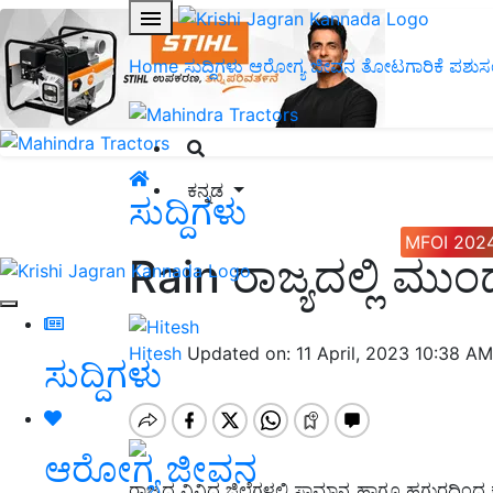
Home
ಸುದ್ದಿಗಳು
ಆರೋಗ್ಯ ಜೀವನ
ತೋಟಗಾರಿಕೆ
ಪಶುಸ
ಕನ್ನಡ
ಸುದ್ದಿಗಳು
MFOI 202
Rain ರಾಜ್ಯದಲ್ಲಿ ಮ
Hitesh
Updated on: 11 April, 2023 10:38 A
ಸುದ್ದಿಗಳು
ಆರೋಗ್ಯ ಜೀವನ
ರಾಜ್ಯದ ವಿವಿಧ ಜಿಲ್ಲೆಗಳಲ್ಲಿ ಸಾಮಾನ್ಯ ಹಾಗೂ ಹಗುರದಿಂ