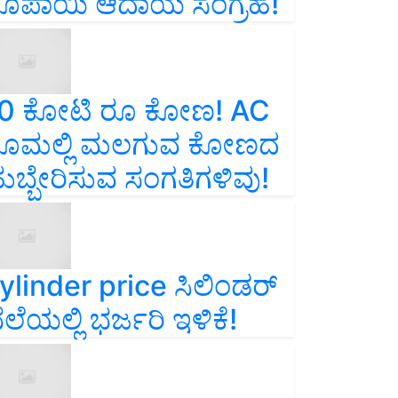
ೂಪಾಯಿ ಆದಾಯ ಸಂಗ್ರಹ!
0 ಕೋಟಿ ರೂ ಕೋಣ! AC
ೂಮಲ್ಲಿ ಮಲಗುವ ಕೋಣದ
ುಬ್ಬೇರಿಸುವ ಸಂಗತಿಗಳಿವು!
ylinder price ಸಿಲಿಂಡರ್‌
ೆಲೆಯಲ್ಲಿ ಭರ್ಜರಿ ಇಳಿಕೆ!