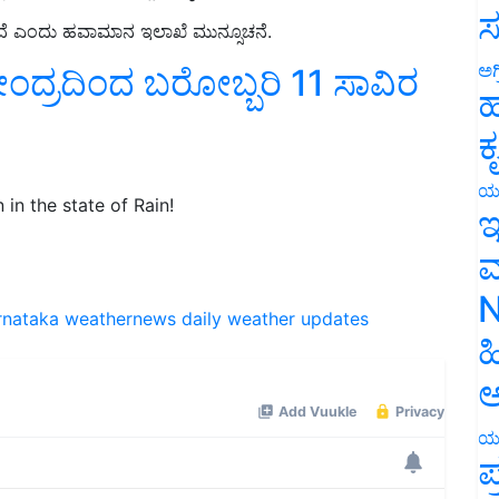
ಸ
ಲಿದೆ ಎಂದು ಹವಾಮಾನ ಇಲಾಖೆ ಮುನ್ಸೂಚನೆ.
ಅಗ
ಕೇಂದ್ರದಿಂದ ಬರೋಬ್ಬರಿ 11 ಸಾವಿರ
ಹ
ಕ
ಯ
in the state of Rain!
ಇ
ಮ
N
rnataka
weathernews
daily weather updates
ಹ
ಅ
ಯ
ಪ