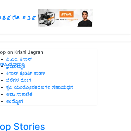
த்திரிகை சந்தா
op on Krishi Jagran
ಪಿ.ಎಂ. ಕಿಸಾನ್
ಸ್ಕ್ರಿಪ್ಷನ್‌ಗಾಗಿ
ಜೀವಾಮೃತ
ಕಿಸಾನ್ ಕ್ರೇಡಿಟ್ ಕಾರ್ಡ್
ಬೆಳೆಗಳ ರೋಗ
ಕೃಷಿ ಯಂತ್ರೋಪಕರಣಗಳ ಸಹಾಯಧನ
ಆಡು ಸಾಕಾಣಿಕೆ
ಉದ್ಯೋಗ
op Stories