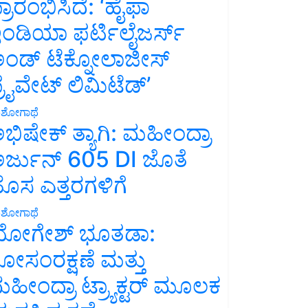
್ರಾರಂಭಿಸಿದೆ: ‘ಹೈಫಾ
ಂಡಿಯಾ ಫರ್ಟಿಲೈಜರ್ಸ್
ಂಡ್ ಟೆಕ್ನೋಲಾಜೀಸ್
್ರೈವೇಟ್ ಲಿಮಿಟೆಡ್’
ಶೋಗಾಥೆ
ಭಿಷೇಕ್ ತ್ಯಾಗಿ: ಮಹೀಂದ್ರಾ
ರ್ಜುನ್ 605 DI ಜೊತೆ
ೊಸ ಎತ್ತರಗಳಿಗೆ
ಶೋಗಾಥೆ
ೋಗೇಶ್ ಭೂತಡಾ:
ೋಸಂರಕ್ಷಣೆ ಮತ್ತು
ಹೀಂದ್ರಾ ಟ್ರ್ಯಾಕ್ಟರ್ ಮೂಲಕ