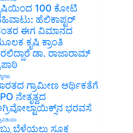
ೃಷಿಯಿಂದ 100 ಕೋಟಿ
ಹಿವಾಟು: ಹೆಲಿಕಾಪ್ಟರ್
ಂತರ ಈಗ ವಿಮಾನದ
ೂಲಕ ಕೃಷಿ ಕ್ರಾಂತಿ
ರಲಿದ್ದಾರೆ ಡಾ. ರಾಜಾರಾಮ್
್ರಿಪಾಠಿ
್ದಿಗಳು
ಾರತದ ಗ್ರಾಮೀಣ ಆರ್ಥಿಕತೆಗೆ
PO ನೇತೃತ್ವದ
ಗ್ರಿವೋಲ್ಟಾಯಿಕ್ಸ್‌ನ ಭರವಸೆ
್ರಿಪಿಡಿಯಾ
ಬ್ಬು ಬೆಳೆಯಲು ಸೂಕ್ತ