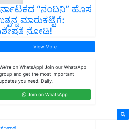
ರ್ನಾಟಕದ “ನಂದಿನಿ” ಹೊಸ
ತ್ಪನ್ನ ಮಾರುಕಟ್ಟೆಗೆ:
ಿಶೇಷತೆ ನೋಡಿ!
View More
We're on WhatsApp! Join our WhatsApp
group and get the most important
updates you need. Daily.
Join on WhatsApp
atest feeds
ಶೋಗಾಥೆ