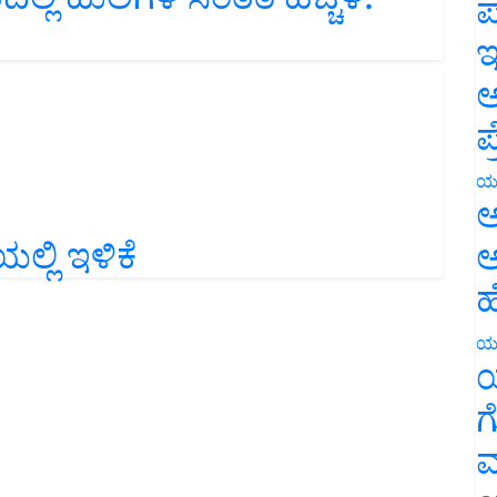
ಪ
ಇ
ಅ
ಪ
ಯ
ಅ
್ಲಿ ಇಳಿಕೆ
ಅ
ಹ
ಯ
ಯ
ಗ
ಮ