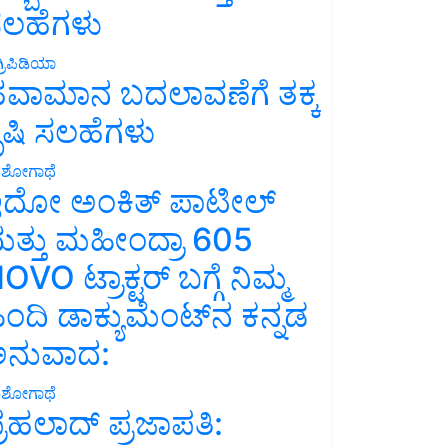
ಲಹೆಗಳು
್ರಿಪಿಡಿಯಾ
ವಾಮಾನ ಬದಲಾವಣೆಗೆ ತಕ್ಕ
ೃಷಿ ಸಲಹೆಗಳು
ಶೋಗಾಥೆ
ದೋ ಅಂಕಿತ್ ಪಾಟೀಲ್
ತ್ತು ಮಹೀಂದ್ರಾ 605
OVO ಟ್ರಾಕ್ಟರ್ ಬಗ್ಗೆ ನಿಮ್ಮ
ಿಂದಿ ಡಾಕ್ಯುಮೆಂಟ್‌ನ ಕನ್ನಡ
ನುವಾದ:
ಶೋಗಾಥೆ
್ರಹಲಾದ್ ಪ್ರಜಾಪತಿ: