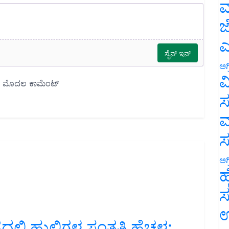
ಮ
ಜ
ಎ
ಅಗ
ವ
ಸ
ಮ
ಅಗ
ಹ
ಸ
ಉ
್ಲಿ ಹುಲಿಗಳ ಸಂತತಿ ಹೆಚ್ಚಳ: