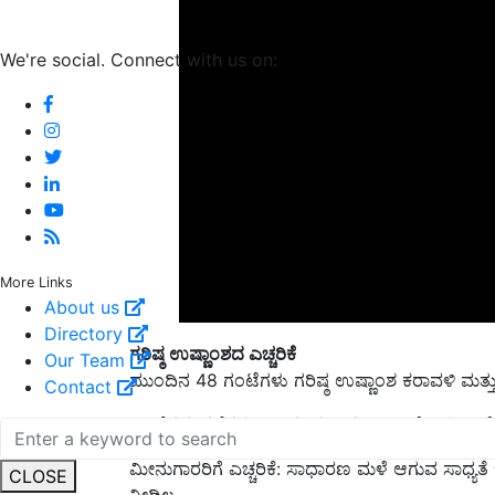
We're social. Connect with us on:
More Links
About us
Directory
ಗರಿಷ್ಠ ಉಷ್ಣಾಂಶದ ಎಚ್ಚರಿಕೆ
Our Team
ಮುಂದಿನ 48 ಗಂಟೆಗಳು ಗರಿಷ್ಠ ಉಷ್ಣಾಂಶ ಕರಾವಳಿ ಮತ್ತು
Contact
ಒಂದೆರಡು ಕಡೆಗಳಲ್ಲಿ ಸಾಮಾನ್ಯಕ್ಕಿಂತ 2 ಡಿಗ್ರಿ ಸೆಲ್ಸಿಯಸ್‌ ಹ
ಮೀನುಗಾರರಿಗೆ ಎಚ್ಚರಿಕೆ: ಸಾಧಾರಣ ಮಳೆ ಆಗುವ ಸಾಧ್ಯತೆ ಇ
CLOSE