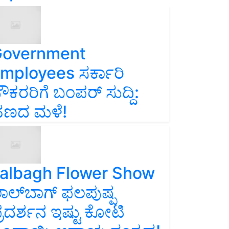
overnment
mployees ಸರ್ಕಾರಿ
ೌಕರರಿಗೆ ಬಂಪರ್‌ ಸುದ್ದಿ:
ಣದ ಮಳೆ!
albagh Flower Show
ಾಲ್‌ಬಾಗ್ ಫಲಪುಷ್ಪ
್ರದರ್ಶನ ಇಷ್ಟು ಕೋಟಿ