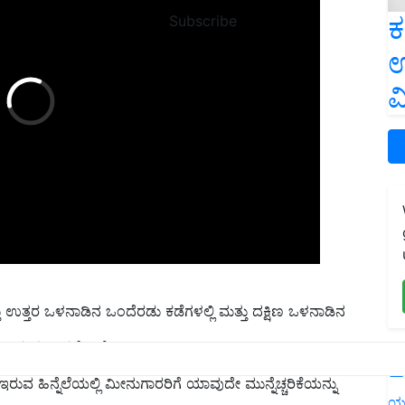
ಕ
Subscribe
ಉ
ವ
 ಉತ್ತರ ಒಳನಾಡಿನ ಒಂದೆರಡು ಕಡೆಗಳಲ್ಲಿ ಮತ್ತು ದಕ್ಷಿಣ ಒಳನಾಡಿನ
ೆಚ್ಚಾಗುವ ಸಾಧ್ಯತೆ ಇದೆ.
L
ರುವ ಹಿನ್ನೆಲೆಯಲ್ಲಿ ಮೀನುಗಾರರಿಗೆ ಯಾವುದೇ ಮುನ್ನೆಚ್ಚರಿಕೆಯನ್ನು
ಯ