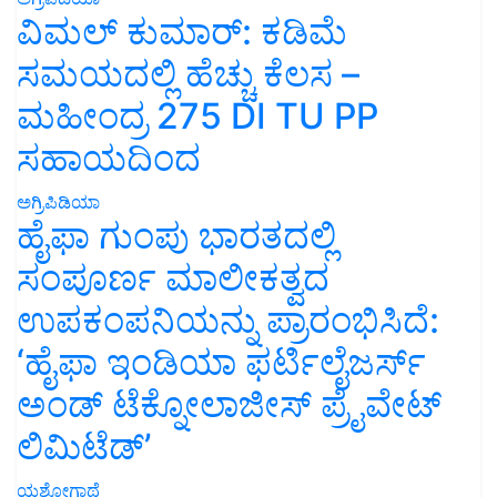
ವಿಮಲ್ ಕುಮಾರ್: ಕಡಿಮೆ
ಸಮಯದಲ್ಲಿ ಹೆಚ್ಚು ಕೆಲಸ –
ಮಹೀಂದ್ರ 275 DI TU PP
ಸಹಾಯದಿಂದ
ಅಗ್ರಿಪಿಡಿಯಾ
ಹೈಫಾ ಗುಂಪು ಭಾರತದಲ್ಲಿ
ಸಂಪೂರ್ಣ ಮಾಲೀಕತ್ವದ
ಉಪಕಂಪನಿಯನ್ನು ಪ್ರಾರಂಭಿಸಿದೆ:
‘ಹೈಫಾ ಇಂಡಿಯಾ ಫರ್ಟಿಲೈಜರ್ಸ್
ಅಂಡ್ ಟೆಕ್ನೋಲಾಜೀಸ್ ಪ್ರೈವೇಟ್
ಲಿಮಿಟೆಡ್’
ಯಶೋಗಾಥೆ