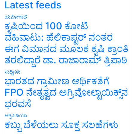
Latest feeds
ಯಶೋಗಾಥೆ
ಕೃಷಿಯಿಂದ 100 ಕೋಟಿ
ವಹಿವಾಟು: ಹೆಲಿಕಾಪ್ಟರ್ ನಂತರ
ಈಗ ವಿಮಾನದ ಮೂಲಕ ಕೃಷಿ ಕ್ರಾಂತಿ
ತರಲಿದ್ದಾರೆ ಡಾ. ರಾಜಾರಾಮ್ ತ್ರಿಪಾಠಿ
ಸುದ್ದಿಗಳು
ಭಾರತದ ಗ್ರಾಮೀಣ ಆರ್ಥಿಕತೆಗೆ
FPO ನೇತೃತ್ವದ ಅಗ್ರಿವೋಲ್ಟಾಯಿಕ್ಸ್‌ನ
ಭರವಸೆ
ಅಗ್ರಿಪಿಡಿಯಾ
ಕಬ್ಬು ಬೆಳೆಯಲು ಸೂಕ್ತ ಸಲಹೆಗಳು