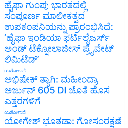
ಹೈಫಾ ಗುಂಪು ಭಾರತದಲ್ಲಿ
ಸಂಪೂರ್ಣ ಮಾಲೀಕತ್ವದ
ಉಪಕಂಪನಿಯನ್ನು ಪ್ರಾರಂಭಿಸಿದೆ:
‘ಹೈಫಾ ಇಂಡಿಯಾ ಫರ್ಟಿಲೈಜರ್ಸ್
ಅಂಡ್ ಟೆಕ್ನೋಲಾಜೀಸ್ ಪ್ರೈವೇಟ್
ಲಿಮಿಟೆಡ್’
ಯಶೋಗಾಥೆ
ಅಭಿಷೇಕ್ ತ್ಯಾಗಿ: ಮಹೀಂದ್ರಾ
ಅರ್ಜುನ್ 605 DI ಜೊತೆ ಹೊಸ
ಎತ್ತರಗಳಿಗೆ
ಯಶೋಗಾಥೆ
ಯೋಗೇಶ್ ಭೂತಡಾ: ಗೋಸಂರಕ್ಷಣೆ