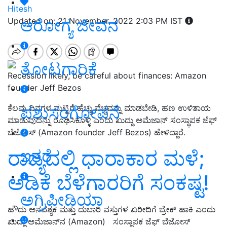
Hitesh
ಆರೋಗ್ಯ ಜೀವನ
Updated on: 21 November, 2022 2:03 PM IST
ತೋಟಗಾರಿಕೆ
Recession likely, be careful about finances: Amazon
founder Jeff Bezos
ಪಶುಸಂಗೋಪನೆ
ಕೆಲವು ದಿನಗಳ ಮಟ್ಟಿಗೆ ಹೆಚ್ಚು ವೆಚ್ಚವನ್ನು ಮಾಡಬೇಡಿ, ಹಣ ಉಳಿತಾಯ
ಮಾಡುವುದನ್ನು ರೂಢಿಸಿಕೊಳ್ಳಿ ಎಂದು ಖುದ್ದು
ಅಮೆಜಾನ್‌ ಸಂಸ್ಥಾಪಕ ಜೆಫ್‌
ಬೆಜೋಸ್‌
(Amazon founder Jeff Bezos) ಹೇಳಿದ್ದಾರೆ.
ರಾಜ್ಯದಲ್ಲಿ ಧಾರಾಕಾರ ಮಳೆ;
ಇತರೆ
ಅಡಿಕೆ ಬೆಳೆಗಾರರಿಗೆ ಸಂಕಷ್ಟ!
ಅಗ್ರಿಪೀಡಿಯಾ
ಹೌದು ಅನವಶ್ಯಕ ಮತ್ತು ದುಬಾರಿ ವಸ್ತುಗಳ ಖರೀದಿಗೆ ಬ್ರೇಕ್‌ ಹಾಕಿ ಎಂದು
ಖುದ್ದು ಅಮೆಜಾನ್‌ನ (Amazon) ಸಂಸ್ಥಾಪಕ ಜೆಫ್‌ ಬೆಜೋಸ್‌