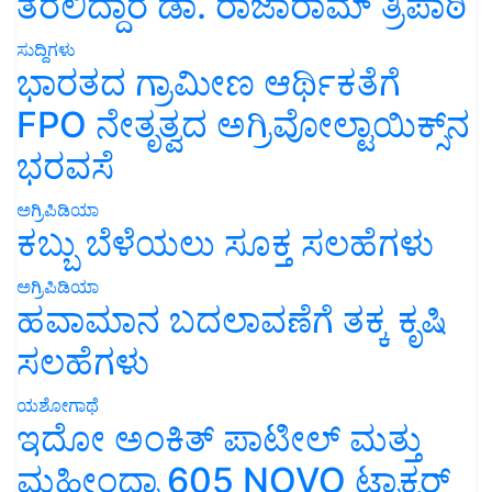
ತರಲಿದ್ದಾರೆ ಡಾ. ರಾಜಾರಾಮ್ ತ್ರಿಪಾಠಿ
ಸುದ್ದಿಗಳು
ಭಾರತದ ಗ್ರಾಮೀಣ ಆರ್ಥಿಕತೆಗೆ
FPO ನೇತೃತ್ವದ ಅಗ್ರಿವೋಲ್ಟಾಯಿಕ್ಸ್‌ನ
ಭರವಸೆ
ಅಗ್ರಿಪಿಡಿಯಾ
ಕಬ್ಬು ಬೆಳೆಯಲು ಸೂಕ್ತ ಸಲಹೆಗಳು
ಅಗ್ರಿಪಿಡಿಯಾ
ಹವಾಮಾನ ಬದಲಾವಣೆಗೆ ತಕ್ಕ ಕೃಷಿ
ಸಲಹೆಗಳು
ಯಶೋಗಾಥೆ
ಇದೋ ಅಂಕಿತ್ ಪಾಟೀಲ್ ಮತ್ತು
ಮಹೀಂದ್ರಾ 605 NOVO ಟ್ರಾಕ್ಟರ್