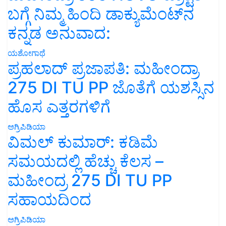
ಬಗ್ಗೆ ನಿಮ್ಮ ಹಿಂದಿ ಡಾಕ್ಯುಮೆಂಟ್‌ನ
ಕನ್ನಡ ಅನುವಾದ:
ಯಶೋಗಾಥೆ
ಪ್ರಹಲಾದ್ ಪ್ರಜಾಪತಿ: ಮಹೀಂದ್ರಾ
275 DI TU PP ಜೊತೆಗೆ ಯಶಸ್ಸಿನ
ಹೊಸ ಎತ್ತರಗಳಿಗೆ
ಅಗ್ರಿಪಿಡಿಯಾ
ವಿಮಲ್ ಕುಮಾರ್: ಕಡಿಮೆ
ಸಮಯದಲ್ಲಿ ಹೆಚ್ಚು ಕೆಲಸ –
ಮಹೀಂದ್ರ 275 DI TU PP
ಸಹಾಯದಿಂದ
ಅಗ್ರಿಪಿಡಿಯಾ