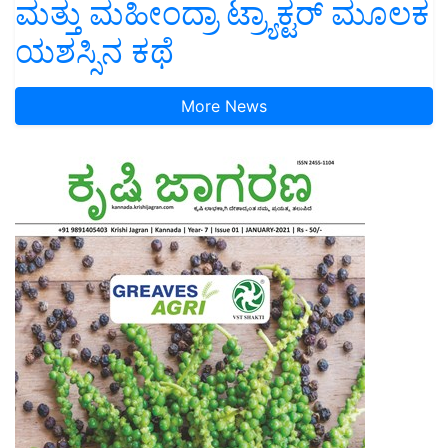
ಮತ್ತು ಮಹೀಂದ್ರಾ ಟ್ರ್ಯಾಕ್ಟರ್ ಮೂಲಕ
ಯಶಸ್ಸಿನ ಕಥೆ
More News