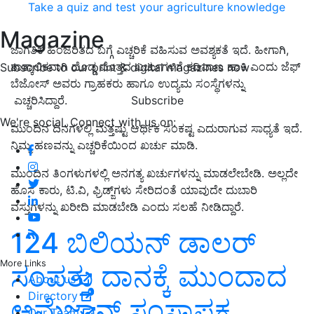
Take a quiz and test your agriculture knowledge
Magazine
ಜಾಗತಿಕ ಹಿಂಜರಿತದ ಬಗ್ಗೆ ಎಚ್ಚರಿಕೆ ವಹಿಸುವ ಅವಶ್ಯಕತೆ ಇದೆ. ಹೀಗಾಗಿ,
ತಾತ್ಕಾಲಿಕವಾಗಿ
ದೊಡ್ಡ
ಮೊತ್ತದ
ಖರ್ಚು
ಗಳಿಗೆ ಕಡಿವಾಣ ಹಾಕಿ ಎಂದು
ಜೆಫ್‌
Subscribe to our print & digital magazines now
ಬೆಜೋಸ್‌ ಅವರು ಗ್ರಾಹಕರು ಹಾಗೂ ಉದ್ಯಮ ಸಂಸ್ಥೆಗ
ಳನ್ನು
Subscribe
ಎಚ್ಚರಿ
ಸಿದ್ದಾರೆ.
We're social. Connect with us on:
ಮುಂದಿನ ದಿನಗಳಲ್ಲಿ ಮತ್ತಷ್ಟು ಆರ್ಥಿಕ ಸಂಕಷ್ಟ ಎದುರಾಗುವ ಸಾಧ್ಯತೆ ಇದೆ.
ನಿಮ್ಮ ಹಣವನ್ನು ಎಚ್ಚರಿಕೆಯಿಂದ ಖರ್ಚು ಮಾಡಿ.
ಮುಂದಿನ ತಿಂಗಳುಗಳಲ್ಲಿ ಅನಗತ್ಯ ಖರ್ಚುಗಳನ್ನು ಮಾಡಲೇಬೇಡಿ. ಅಲ್ಲದೇ
ಹೊಸ ಕಾರು
, ಟಿ.ವಿ, ಫ್ರಿಡ್ಜ್‌ಗಳು ಸೇರಿದಂತೆ ಯಾವುದೇ ದುಬಾರಿ
ವಸ್ತುಗಳನ್ನು
ಖರೀದಿ ಮಾಡಬೇಡಿ ಎಂದು ಸಲಹೆ ನೀಡಿದ್ದಾರೆ.
124 ಬಿಲಿಯನ್‌ ಡಾಲರ್‌
More Links
ಸಂಪತ್ತು ದಾನಕ್ಕೆ ಮುಂದಾದ
About us
Directory
ಅಮೆಜಾನ್‌ ಸಂಸ್ಥಾಪಕ
Our Team