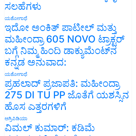
ಸಲಹೆಗಳು
ಯಶೋಗಾಥೆ
ಇದೋ ಅಂಕಿತ್ ಪಾಟೀಲ್ ಮತ್ತು
ಮಹೀಂದ್ರಾ 605 NOVO ಟ್ರಾಕ್ಟರ್
ಬಗ್ಗೆ ನಿಮ್ಮ ಹಿಂದಿ ಡಾಕ್ಯುಮೆಂಟ್‌ನ
ಕನ್ನಡ ಅನುವಾದ:
ಯಶೋಗಾಥೆ
ಪ್ರಹಲಾದ್ ಪ್ರಜಾಪತಿ: ಮಹೀಂದ್ರಾ
275 DI TU PP ಜೊತೆಗೆ ಯಶಸ್ಸಿನ
ಹೊಸ ಎತ್ತರಗಳಿಗೆ
ಅಗ್ರಿಪಿಡಿಯಾ
ವಿಮಲ್ ಕುಮಾರ್: ಕಡಿಮೆ