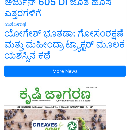
ಅರ್ಜುನ್ 605 DI ಜೊತೆ ಹೊಸ
ಎತ್ತರಗಳಿಗೆ
ಯಶೋಗಾಥೆ
ಯೋಗೇಶ್ ಭೂತಡಾ: ಗೋಸಂರಕ್ಷಣೆ
ಮತ್ತು ಮಹೀಂದ್ರಾ ಟ್ರ್ಯಾಕ್ಟರ್ ಮೂಲಕ
ಯಶಸ್ಸಿನ ಕಥೆ
More News