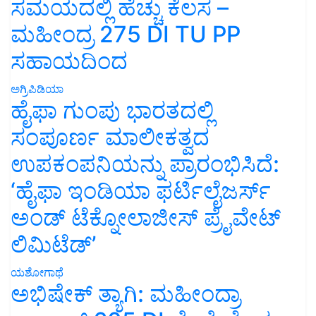
ಸಮಯದಲ್ಲಿ ಹೆಚ್ಚು ಕೆಲಸ –
ಮಹೀಂದ್ರ 275 DI TU PP
ಸಹಾಯದಿಂದ
ಅಗ್ರಿಪಿಡಿಯಾ
ಹೈಫಾ ಗುಂಪು ಭಾರತದಲ್ಲಿ
ಸಂಪೂರ್ಣ ಮಾಲೀಕತ್ವದ
ಉಪಕಂಪನಿಯನ್ನು ಪ್ರಾರಂಭಿಸಿದೆ:
‘ಹೈಫಾ ಇಂಡಿಯಾ ಫರ್ಟಿಲೈಜರ್ಸ್
ಅಂಡ್ ಟೆಕ್ನೋಲಾಜೀಸ್ ಪ್ರೈವೇಟ್
ಲಿಮಿಟೆಡ್’
ಯಶೋಗಾಥೆ
ಅಭಿಷೇಕ್ ತ್ಯಾಗಿ: ಮಹೀಂದ್ರಾ