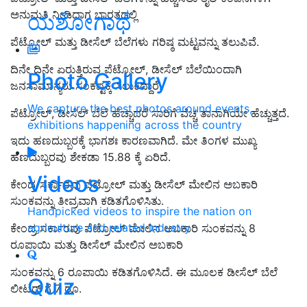
ಅನುಮತಿ ನೀಡಿದಾಗ ಭಾರತದಲ್ಲಿ
ಯಶೋಗಾಥೆ
ಪೆಟ್ರೋಲ್ ಮತ್ತು ಡೀಸೆಲ್ ಬೆಲೆಗಳು ಗರಿಷ್ಠ ಮಟ್ಟವನ್ನು ತಲುಪಿವೆ.
ದಿನೇ ದಿನೇ ಏರುತ್ತಿರುವ ಪೆಟ್ರೋಲ್, ಡೀಸೆಲ್ ಬೆಲೆಯಿಂದಾಗಿ
Photo Gallery
ಜನಸಾಮಾನ್ಯರು ಸಂಕಷ್ಟಕ್ಕೆ ಸಿಲುಕಿದ್ದಾರೆ.
We capture the best photos around events,
ಪೆಟ್ರೋಲ್, ಡೀಸೆಲ್ ಬೆಲೆ ಹೆಚ್ಚಾದರೆ ಸಾರಿಗೆ ವೆಚ್ಚ ತಾನಾಗಿಯೇ ಹೆಚ್ಚುತ್ತದೆ.
exhibitions happening across the country
ಇದು ಹಣದುಬ್ಬರಕ್ಕೆ ಭಾಗಶಃ ಕಾರಣವಾಗಿದೆ. ಮೇ ತಿಂಗಳ ಮುಖ್ಯ
ಹಣದುಬ್ಬರವು ಶೇಕಡಾ 15.88 ಕ್ಕೆ ಏರಿದೆ.
Videos
ಕೇಂದ್ರ ಸರ್ಕಾರವು ಪೆಟ್ರೋಲ್ ಮತ್ತು ಡೀಸೆಲ್ ಮೇಲಿನ ಅಬಕಾರಿ
ಸುಂಕವನ್ನು ತೀವ್ರವಾಗಿ ಕಡಿತಗೊಳಿಸಿತು.
Handpicked videos to inspire the nation on
agriculture and related industry
ಕೇಂದ್ರ ಸರ್ಕಾರವು ಪೆಟ್ರೋಲ್ ಮೇಲಿನ ಅಬಕಾರಿ ಸುಂಕವನ್ನು 8
ರೂಪಾಯಿ ಮತ್ತು ಡೀಸೆಲ್ ಮೇಲಿನ ಅಬಕಾರಿ
ಸುಂಕವನ್ನು 6 ರೂಪಾಯಿ ಕಡಿತಗೊಳಿಸಿದೆ. ಈ ಮೂಲಕ ಡೀಸೆಲ್ ಬೆಲೆ
Quiz
ಲೀಟರ್ ಗೆ 7 ರೂ.