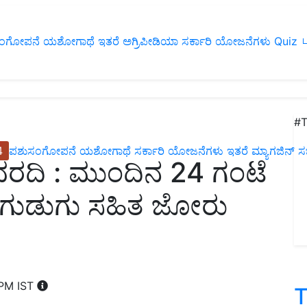
ಂಗೋಪನೆ
ಯಶೋಗಾಥೆ
ಇತರೆ
ಅಗ್ರಿಪೀಡಿಯಾ
ಸರ್ಕಾರಿ ಯೋಜನೆಗಳು
Quiz
ப
#T
4
ಪಶುಸಂಗೋಪನೆ
ಯಶೋಗಾಥೆ
ಸರ್ಕಾರಿ ಯೋಜನೆಗಳು
ಇತರೆ
ಮ್ಯಾಗಜಿನ್‌ ಸಬ್‌
ವರದಿ : ಮುಂದಿನ 24 ಗಂಟೆ
ೆ ಗುಡುಗು ಸಹಿತ ಜೋರು
 PM IST
T