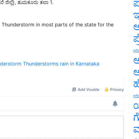
ಪ
ಇ
: Thunderstorm in most parts of the state for the
ಅ
ಪ
ಯ
nderstorm
Thunderstorms rain in Karnataka
ಅ
ಅ
ಹ
ಯ
ಯ
ಗ
ಮ