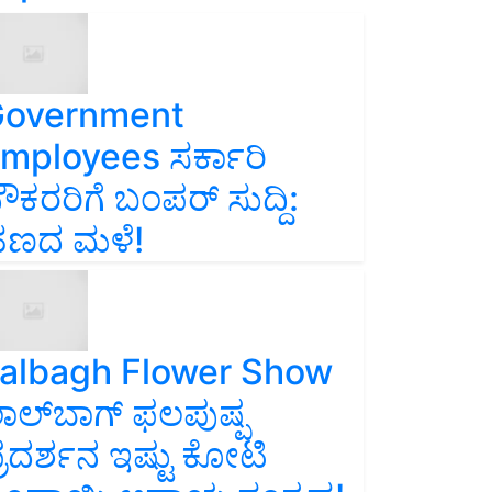
overnment
mployees ಸರ್ಕಾರಿ
ೌಕರರಿಗೆ ಬಂಪರ್‌ ಸುದ್ದಿ:
ಣದ ಮಳೆ!
albagh Flower Show
ಾಲ್‌ಬಾಗ್ ಫಲಪುಷ್ಪ
್ರದರ್ಶನ ಇಷ್ಟು ಕೋಟಿ