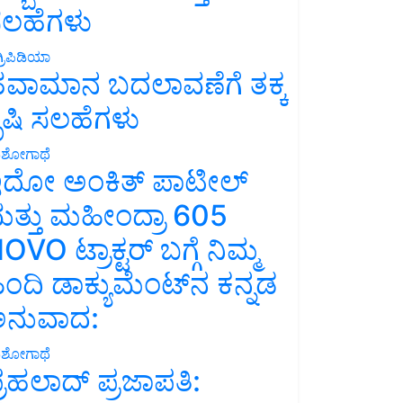
ಲಹೆಗಳು
್ರಿಪಿಡಿಯಾ
ವಾಮಾನ ಬದಲಾವಣೆಗೆ ತಕ್ಕ
ೃಷಿ ಸಲಹೆಗಳು
ಶೋಗಾಥೆ
ದೋ ಅಂಕಿತ್ ಪಾಟೀಲ್
ತ್ತು ಮಹೀಂದ್ರಾ 605
OVO ಟ್ರಾಕ್ಟರ್ ಬಗ್ಗೆ ನಿಮ್ಮ
ಿಂದಿ ಡಾಕ್ಯುಮೆಂಟ್‌ನ ಕನ್ನಡ
ನುವಾದ:
ಶೋಗಾಥೆ
್ರಹಲಾದ್ ಪ್ರಜಾಪತಿ: