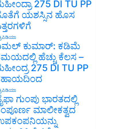
ಹೀಂದ್ರಾ 275 DI TU PP
ೊತೆಗೆ ಯಶಸ್ಸಿನ ಹೊಸ
ತ್ತರಗಳಿಗೆ
್ರಿಪಿಡಿಯಾ
ಿಮಲ್ ಕುಮಾರ್: ಕಡಿಮೆ
ಮಯದಲ್ಲಿ ಹೆಚ್ಚು ಕೆಲಸ –
ಹೀಂದ್ರ 275 DI TU PP
ಸಹಾಯದಿಂದ
್ರಿಪಿಡಿಯಾ
ೈಫಾ ಗುಂಪು ಭಾರತದಲ್ಲಿ
ಂಪೂರ್ಣ ಮಾಲೀಕತ್ವದ
ಪಕಂಪನಿಯನ್ನು