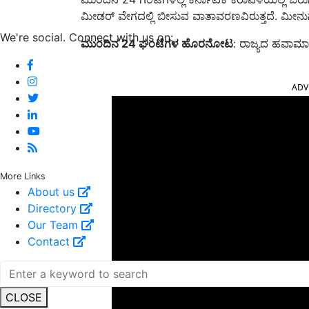
ಮೀಡರ್‌ ವೇಗದಲ್ಲಿ ಬೀಸುವ ವಾತಾವರಣವಿರುತ್ತದೆ. ಮೀನು
We're social. Connect with us on:
ಮುಂದಿನ 24
ಘಂಟೆಗಳ ಹೊರನೋಟ
: ರಾಜ್ಯದ ಹವಾಮಾನ
ADV
More Links
About us
Directory
Our Team
Contact
CLOSE