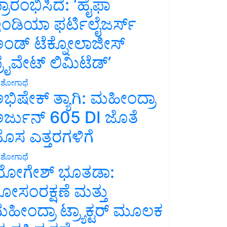
್ರಾರಂಭಿಸಿದೆ: ‘ಹೈಫಾ
ಂಡಿಯಾ ಫರ್ಟಿಲೈಜರ್ಸ್
ಂಡ್ ಟೆಕ್ನೋಲಾಜೀಸ್
್ರೈವೇಟ್ ಲಿಮಿಟೆಡ್’
ಶೋಗಾಥೆ
ಭಿಷೇಕ್ ತ್ಯಾಗಿ: ಮಹೀಂದ್ರಾ
ರ್ಜುನ್ 605 DI ಜೊತೆ
ೊಸ ಎತ್ತರಗಳಿಗೆ
ಶೋಗಾಥೆ
ೋಗೇಶ್ ಭೂತಡಾ:
ೋಸಂರಕ್ಷಣೆ ಮತ್ತು
ಹೀಂದ್ರಾ ಟ್ರ್ಯಾಕ್ಟರ್ ಮೂಲಕ