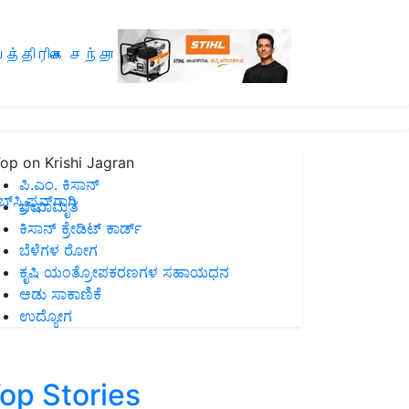
த்திரிகை சந்தா
op on Krishi Jagran
ಪಿ.ಎಂ. ಕಿಸಾನ್
ಸ್ಕ್ರಿಪ್ಷನ್‌ಗಾಗಿ
ಜೀವಾಮೃತ
ಕಿಸಾನ್ ಕ್ರೇಡಿಟ್ ಕಾರ್ಡ್
ಬೆಳೆಗಳ ರೋಗ
ಕೃಷಿ ಯಂತ್ರೋಪಕರಣಗಳ ಸಹಾಯಧನ
ಆಡು ಸಾಕಾಣಿಕೆ
ಉದ್ಯೋಗ
op Stories