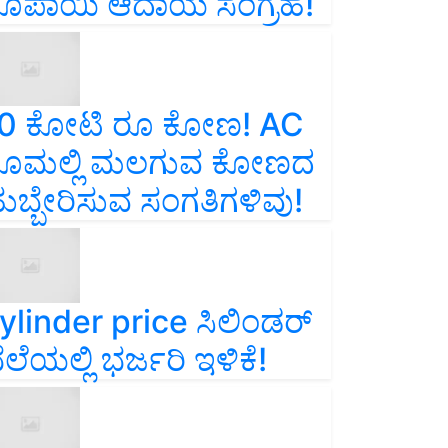
ೂಪಾಯಿ ಆದಾಯ ಸಂಗ್ರಹ!
0 ಕೋಟಿ ರೂ ಕೋಣ! AC
ೂಮಲ್ಲಿ ಮಲಗುವ ಕೋಣದ
ುಬ್ಬೇರಿಸುವ ಸಂಗತಿಗಳಿವು!
ylinder price ಸಿಲಿಂಡರ್‌
ೆಲೆಯಲ್ಲಿ ಭರ್ಜರಿ ಇಳಿಕೆ!