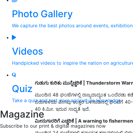
Photo Gallery
We capture the best photos around events, exhibitio
Videos
Handpicked videos to inspire the nation on agricultur
ಗುಡು
ಗು ಕುರಿತು
ಮುನ್ನೆಚ್ಚರಿಕೆ | Thunderstorm War
Quiz
ಮುಂದಿನ 48 ಘಂಟೆಗಳಲ್ಲಿ ರಾಜ್ಯದಾದ್ಯಂತ ಒಂದೆರಡು ಕಡೆಗಳ
Take a quiz and test your agriculture knowledge
ಬಿರುಗಾಳಿಯ ವೇಗವು ಉತ್ತರ ಒಳನಾಡಿನಲ್ಲಿ ಘಂಟೆಗೆ 40-5
40 ಕಿ.ಮೀ. ಇರುವ ಸಾಧ್ಯತೆ ಇದೆ.
Magazine
ಮೀನುಗಾರರಿಗೆ ಎಚ್ಚರಿಕೆ | A warning to fishermen
Subscribe to our print & digital magazines now
ಮುಂದಿನ 24 ಗಂಟೆಗಳಲ್ಲಿ ಕರ್ನಾಟಕ ಕರಾವಳಿಯಲ್ಲಿ ಬ