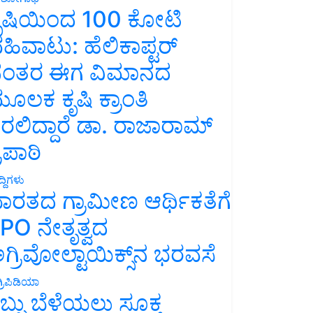
ೃಷಿಯಿಂದ 100 ಕೋಟಿ
ಹಿವಾಟು: ಹೆಲಿಕಾಪ್ಟರ್
ಂತರ ಈಗ ವಿಮಾನದ
ೂಲಕ ಕೃಷಿ ಕ್ರಾಂತಿ
ರಲಿದ್ದಾರೆ ಡಾ. ರಾಜಾರಾಮ್
್ರಿಪಾಠಿ
್ದಿಗಳು
ಾರತದ ಗ್ರಾಮೀಣ ಆರ್ಥಿಕತೆಗೆ
PO ನೇತೃತ್ವದ
ಗ್ರಿವೋಲ್ಟಾಯಿಕ್ಸ್‌ನ ಭರವಸೆ
್ರಿಪಿಡಿಯಾ
ಬ್ಬು ಬೆಳೆಯಲು ಸೂಕ್ತ