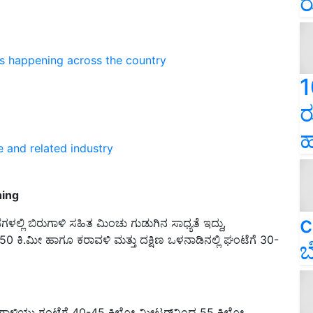
ರ
ns happening across the country
1
ರ
ಹ
e and related industry
ning
c
ಲ್ಲಿ ಬಿರುಗಾಳಿ ಸಹಿತ ಮಿಂಚು ಗುಡುಗಿನ ಸಾಧ್ಯತೆ ಇದ್ದು,
0 ಕಿ.ಮೀ ಹಾಗೂ ಕರಾವಳಿ ಮತ್ತು ದಕ್ಷಿಣ ಒಳನಾಡಿನಲ್ಲಿ ಘಂಟೆಗೆ 30-
ಬ
ಿರುಗಾಳಿಯು ಗಂಟೆಗೆ 40-45 ಕಿಲೋ ಮೀಟರ್‌ನಿಂದ 55 ಕಿಲೋ