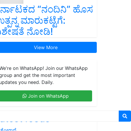
ರ್ನಾಟಕದ “ನಂದಿನಿ” ಹೊಸ
ತ್ಪನ್ನ ಮಾರುಕಟ್ಟೆಗೆ:
ಿಶೇಷತೆ ನೋಡಿ!
View More
We're on WhatsApp! Join our WhatsApp
group and get the most important
updates you need. Daily.
Join on WhatsApp
atest feeds
ಶೋಗಾಥೆ