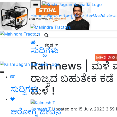
Home
ಸುದ್ದಿಗಳು
ಆರೋಗ್ಯ ಜೀವನ
ತೋಟಗಾರಿಕೆ
ಪಶುಸ
ಕನ್ನಡ
ಸುದ್ದಿಗಳು
MFOI 202
Rain news | ಮಳೆ 
ರಾಜ್ಯದ ಬಹುತೇಕ ಕಡ
ಸುದ್ದಿಗಳು
ಮಳೆ !
ಆರೋಗ್ಯ ಜೀವನ
Kalmesh T
Updated on: 15 July, 2023 3:59