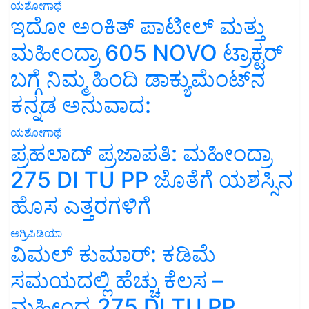
ಯಶೋಗಾಥೆ
ಇದೋ ಅಂಕಿತ್ ಪಾಟೀಲ್ ಮತ್ತು
ಮಹೀಂದ್ರಾ 605 NOVO ಟ್ರಾಕ್ಟರ್
ಬಗ್ಗೆ ನಿಮ್ಮ ಹಿಂದಿ ಡಾಕ್ಯುಮೆಂಟ್‌ನ
ಕನ್ನಡ ಅನುವಾದ:
ಯಶೋಗಾಥೆ
ಪ್ರಹಲಾದ್ ಪ್ರಜಾಪತಿ: ಮಹೀಂದ್ರಾ
275 DI TU PP ಜೊತೆಗೆ ಯಶಸ್ಸಿನ
ಹೊಸ ಎತ್ತರಗಳಿಗೆ
ಅಗ್ರಿಪಿಡಿಯಾ
ವಿಮಲ್ ಕುಮಾರ್: ಕಡಿಮೆ
ಸಮಯದಲ್ಲಿ ಹೆಚ್ಚು ಕೆಲಸ –
ಮಹೀಂದ್ರ 275 DI TU PP