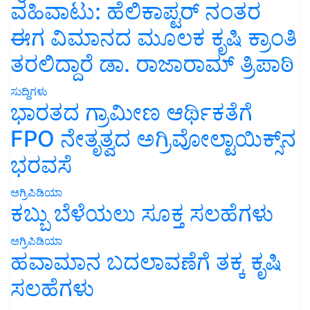
ವಹಿವಾಟು: ಹೆಲಿಕಾಪ್ಟರ್ ನಂತರ
ಈಗ ವಿಮಾನದ ಮೂಲಕ ಕೃಷಿ ಕ್ರಾಂತಿ
ತರಲಿದ್ದಾರೆ ಡಾ. ರಾಜಾರಾಮ್ ತ್ರಿಪಾಠಿ
ಸುದ್ದಿಗಳು
ಭಾರತದ ಗ್ರಾಮೀಣ ಆರ್ಥಿಕತೆಗೆ
FPO ನೇತೃತ್ವದ ಅಗ್ರಿವೋಲ್ಟಾಯಿಕ್ಸ್‌ನ
ಭರವಸೆ
ಅಗ್ರಿಪಿಡಿಯಾ
ಕಬ್ಬು ಬೆಳೆಯಲು ಸೂಕ್ತ ಸಲಹೆಗಳು
ಅಗ್ರಿಪಿಡಿಯಾ
ಹವಾಮಾನ ಬದಲಾವಣೆಗೆ ತಕ್ಕ ಕೃಷಿ
ಸಲಹೆಗಳು