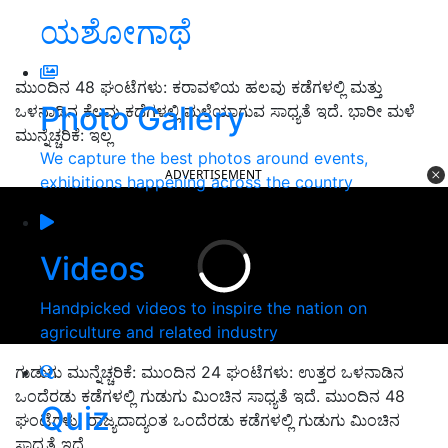
ಯಶೋಗಾಥೆ
ಮುಂದಿನ 48 ಘಂಟೆಗಳು: ಕರಾವಳಿಯ ಹಲವು ಕಡೆಗಳಲ್ಲಿ ಮತ್ತು
Photo Gallery
ಒಳನಾಡಿನ ಕೆಲವು ಕಡೆಗಳಲ್ಲಿ ಮಳೆಯಾಗುವ ಸಾಧ್ಯತೆ ಇದೆ. ಭಾರೀ ಮಳೆ
ಮುನ್ನೆಚ್ಚರಿಕೆ: ಇಲ್ಲ
We capture the best photos around events,
ADVERTISEMENT
exhibitions happening across the country
Videos
Handpicked videos to inspire the nation on
agriculture and related industry
ಗುಡುಗು ಮುನ್ನೆಚ್ಚರಿಕೆ: ಮುಂದಿನ 24 ಘಂಟೆಗಳು: ಉತ್ತರ ಒಳನಾಡಿನ
ಒಂದೆರಡು ಕಡೆಗಳಲ್ಲಿ ಗುಡುಗು ಮಿಂಚಿನ ಸಾಧ್ಯತೆ ಇದೆ. ಮುಂದಿನ 48
Quiz
ಘಂಟೆಗಳು: ರಾಜ್ಯದಾದ್ಯಂತ ಒಂದೆರಡು ಕಡೆಗಳಲ್ಲಿ ಗುಡುಗು ಮಿಂಚಿನ
ಸಾಧ್ಯತೆ ಇದೆ.