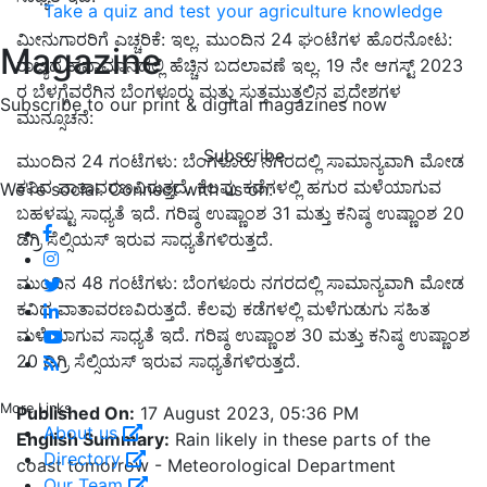
Take a quiz and test your agriculture knowledge
ಮೀನುಗಾರರಿಗೆ ಎಚ್ಚರಿಕೆ: ಇಲ್ಲ. ಮುಂದಿನ 24 ಘಂಟೆಗಳ ಹೊರನೋಟ:
Magazine
ರಾಜ್ಯದ ಹವಾಮಾನದಲ್ಲಿ ಹೆಚ್ಚಿನ ಬದಲಾವಣೆ ಇಲ್ಲ. 19 ನೇ ಆಗಸ್ಟ್ 2023
ರ ಬೆಳಗ್ಗೆವರೆಗಿನ ಬೆಂಗಳೂರು ಮತ್ತು ಸುತ್ತಮುತ್ತಲಿನ ಪ್ರದೇಶಗಳ
Subscribe to our print & digital magazines now
ಮುನ್ಸೂಚನೆ:
Subscribe
ಮುಂದಿನ 24 ಗಂಟೆಗಳು: ಬೆಂಗಳೂರು ನಗರದಲ್ಲಿ ಸಾಮಾನ್ಯವಾಗಿ ಮೋಡ
ಕವಿದ ವಾತಾವರಣವಿರುತ್ತದೆ. ಕೆಲವು ಕಡೆಗಳಲ್ಲಿ ಹಗುರ ಮಳೆಯಾಗುವ
We're social. Connect with us on:
ಬಹಳಷ್ಟು ಸಾಧ್ಯತೆ ಇದೆ. ಗರಿಷ್ಠ ಉಷ್ಣಾಂಶ 31 ಮತ್ತು ಕನಿಷ್ಠ ಉಷ್ಣಾಂಶ 20
ಡಿಗ್ರಿ ಸೆಲ್ಸಿಯಸ್ ಇರುವ ಸಾಧ್ಯತೆಗಳಿರುತ್ತದೆ.
ಮುಂದಿನ 48 ಗಂಟೆಗಳು: ಬೆಂಗಳೂರು ನಗರದಲ್ಲಿ ಸಾಮಾನ್ಯವಾಗಿ ಮೋಡ
ಕವಿದ ವಾತಾವರಣವಿರುತ್ತದೆ. ಕೆಲವು ಕಡೆಗಳಲ್ಲಿ ಮಳೆಗುಡುಗು ಸಹಿತ
ಮಳೆಯಾಗುವ ಸಾಧ್ಯತೆ ಇದೆ. ಗರಿಷ್ಠ ಉಷ್ಣಾಂಶ 30 ಮತ್ತು ಕನಿಷ್ಠ ಉಷ್ಣಾಂಶ
20 ಡಿಗ್ರಿ ಸೆಲ್ಸಿಯಸ್ ಇರುವ ಸಾಧ್ಯತೆಗಳಿರುತ್ತದೆ.
More Links
Published On:
17 August 2023, 05:36 PM
About us
English Summary:
Rain likely in these parts of the
Directory
coast tomorrow - Meteorological Department
Our Team