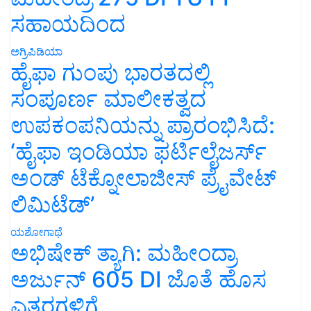
ಸಹಾಯದಿಂದ
ಅಗ್ರಿಪಿಡಿಯಾ
ಹೈಫಾ ಗುಂಪು ಭಾರತದಲ್ಲಿ
ಸಂಪೂರ್ಣ ಮಾಲೀಕತ್ವದ
ಉಪಕಂಪನಿಯನ್ನು ಪ್ರಾರಂಭಿಸಿದೆ:
‘ಹೈಫಾ ಇಂಡಿಯಾ ಫರ್ಟಿಲೈಜರ್ಸ್
ಅಂಡ್ ಟೆಕ್ನೋಲಾಜೀಸ್ ಪ್ರೈವೇಟ್
ಲಿಮಿಟೆಡ್’
ಯಶೋಗಾಥೆ
ಅಭಿಷೇಕ್ ತ್ಯಾಗಿ: ಮಹೀಂದ್ರಾ
ಅರ್ಜುನ್ 605 DI ಜೊತೆ ಹೊಸ
ಎತ್ತರಗಳಿಗೆ