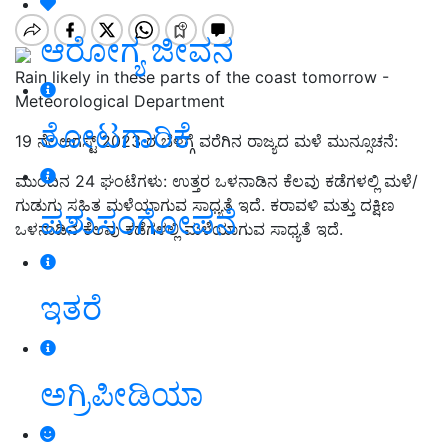
ಆರೋಗ್ಯ ಜೀವನ
Rain likely in these parts of the coast tomorrow -
Meteorological Department
ತೋಟಗಾರಿಕೆ
19 ನೇ ಆಗಸ್ಟ್ 2023 ರ ಬೆಳಗ್ಗೆ ವರೆಗಿನ ರಾಜ್ಯದ ಮಳೆ ಮುನ್ಸೂಚನೆ:
ಮುಂದಿನ 24 ಘಂಟೆಗಳು: ಉತ್ತರ ಒಳನಾಡಿನ ಕೆಲವು ಕಡೆಗಳಲ್ಲಿ ಮಳೆ/
ಗುಡುಗು ಸಹಿತ ಮಳೆಯಾಗುವ ಸಾಧ್ಯತೆ ಇದೆ. ಕರಾವಳಿ ಮತ್ತು ದಕ್ಷಿಣ
ಪಶುಸಂಗೋಪನೆ
ಒಳನಾಡಿನ ಕೆಲವು ಕಡೆಗಳಲ್ಲಿ ಮಳೆಯಾಗುವ ಸಾಧ್ಯತೆ ಇದೆ.
ಇತರೆ
ಅಗ್ರಿಪೀಡಿಯಾ