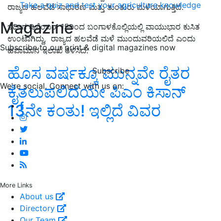
Take a quiz and test your agriculture knowledge
ರಾಜ್ಯದ ಹಲವೆಡೆ ಸಾಧಾರಣ ಮತ್ತು ತುಂತುರು ಮಳೆಯಾಗುತ್ತಿದೆ.
Magazine
ಇದೀಗ ಡಿಸೆಂಬರ್ 15ರಿಂದ ಬಂಗಾಳಕೊಲ್ಲಿಯಲ್ಲಿ ವಾಯುಭಾರ ಕುಸಿತ
ಉಂಟಾಗಿದ್ದು, ರಾಜ್ಯದ ಹಲವೆಡೆ ಮಳೆ ಮುಂದುವರಿಯಲಿದೆ ಎಂದು
Subscribe to our print & digital magazines now
ಹವಾಮಾನ ಇಲಾಖೆ ತಿಳಿಸಿದೆ.
ಹೊಸ ವರ್ಷಕ್ಕೂ ಮುನ್ನವೇ ರೈತರ
Subscribe
We're social. Connect with us on:
ಕೈತಲುಪಲಿದೆಯೇ ಪಿಎಂ ಕಿಸಾನ್‌
13ನೇ ಕಂತು! ಇಲ್ಲಿದೆ ವಿವರ
More Links
About us
Directory
Our Team