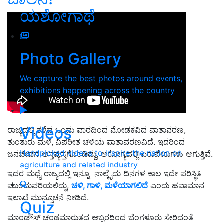
ಯಶೋಗಾಥೆ
Photo Gallery
We capture the best photos around events,
exhibitions happening across the country
Videos
ರಾಜ್ಯದಲ್ಲಿ ಕಳೆದ ಒಂದು ವಾರದಿಂದ ಮೋಡಕವಿದ ವಾತಾವರಣ,
ತುಂತುರು ಮಳೆ, ವಿಪರೀತ ಚಳಿಯ ವಾತಾವರಣವಿದೆ. ಇದರಿಂದ
Handpicked videos to inspire the nation on
ಜನಜೀವನ ಅಸ್ತವ್ಯಸ್ತಗೊಂಡಿದ್ದು, ಆರೋಗ್ಯದಲ್ಲಿ ಏರುಪೇರುಗಳು ಆಗುತ್ತಿವೆ.
agriculture and related industry
ಇದರ ಮಧ್ಯೆ ರಾಜ್ಯದಲ್ಲಿ ಇನ್ನೂ ನಾಲ್ಕೈದು ದಿನಗಳ ಕಾಲ ಇದೇ ಪರಿಸ್ಥಿತಿ
ಮುಂದುವರಿಯಲಿದ್ದು,
ಚಳಿ, ಗಾಳಿ, ಮಳೆಯಾಗಲಿದೆ
ಎಂದು ಹವಾಮಾನ
ಇಲಾಖೆ ಮುನ್ಸೂಚನೆ ನೀಡಿದೆ.
Quiz
ಮಾಂಡೌಸ್ ಚಂಡಮಾರುತದ ಅಬ್ಬರದಿಂದ ಬೆಂಗಳೂರು ಸೇರಿದಂತೆ