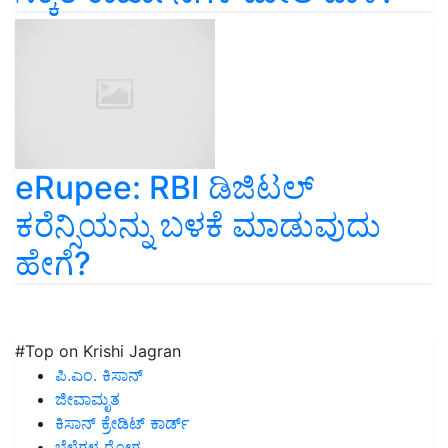
eRupee: RBI ಡಿಜಿಟಲ್‌
ಕರೆನ್ಸಿಯನ್ನು ಬಳಕೆ ಮಾಡುವುದು
ಹೇಗೆ?
#Top on Krishi Jagran
ಪಿ.ಎಂ. ಕಿಸಾನ್
ಜೀವಾಮೃತ
ಕಿಸಾನ್ ಕ್ರೇಡಿಟ್ ಕಾರ್ಡ್
ಬೆಳೆಗಳ ರೋಗ