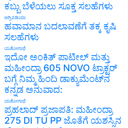
ಕಬ್ಬು ಬೆಳೆಯಲು ಸೂಕ್ತ ಸಲಹೆಗಳು
ಅಗ್ರಿಪಿಡಿಯಾ
ಹವಾಮಾನ ಬದಲಾವಣೆಗೆ ತಕ್ಕ ಕೃಷಿ
ಸಲಹೆಗಳು
ಯಶೋಗಾಥೆ
ಇದೋ ಅಂಕಿತ್ ಪಾಟೀಲ್ ಮತ್ತು
ಮಹೀಂದ್ರಾ 605 NOVO ಟ್ರಾಕ್ಟರ್
ಬಗ್ಗೆ ನಿಮ್ಮ ಹಿಂದಿ ಡಾಕ್ಯುಮೆಂಟ್‌ನ
ಕನ್ನಡ ಅನುವಾದ:
ಯಶೋಗಾಥೆ
ಪ್ರಹಲಾದ್ ಪ್ರಜಾಪತಿ: ಮಹೀಂದ್ರಾ
275 DI TU PP ಜೊತೆಗೆ ಯಶಸ್ಸಿನ