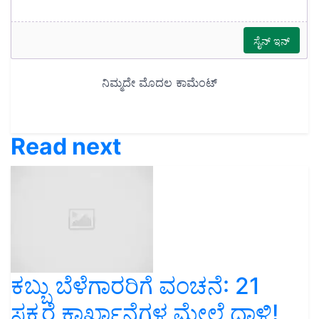
Read next
ಕಬ್ಬು ಬೆಳೆಗಾರರಿಗೆ ವಂಚನೆ: 21
ಸಕ್ಕರೆ ಕಾರ್ಖಾನೆಗಳ ಮೇಲೆ ದಾಳಿ!