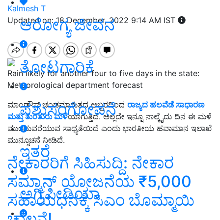
Kalmesh T
ಆರೋಗ್ಯ ಜೀವನ
Updated on: 18 December, 2022 9:14 AM IST
ತೋಟಗಾರಿಕೆ
Rain likely for another four to five days in the state:
Meteorological department forecast
ಪಶುಸಂಗೋಪನೆ
ಮಾಂಡೌಸ್ ಚಂಡಮಾರುತದ ಅಬ್ಬರದಿಂದ
ರಾಜ್ಯದ ಹಲವೆಡೆ ಸಾಧಾರಣ
ಮತ್ತು ತುಂತುರು ಮಳೆ
ಯಾಗುತ್ತಿದೆ. ಅಲ್ಲದೇ ಇನ್ನೂ ನಾಲ್ಕೈದು ದಿನ ಈ ಮಳೆ
ಮುಂದುವರೆಯುವ ಸಾಧ್ಯತೆಯಿದೆ ಎಂದು ಭಾರತೀಯ ಹವಾಮಾನ ಇಲಾಖೆ
ಮುನ್ಸೂಚನೆ ನೀಡಿದೆ.
ಇತರೆ
ನೇಕಾರರಿಗೆ ಸಿಹಿಸುದ್ದಿ: ನೇಕಾರ
ಸಮ್ಮಾನ್‌ ಯೋಜನೆಯ ₹5,000
ಅಗ್ರಿಪೀಡಿಯಾ
ಸಹಾಯಧನಕ್ಕೆ ಸಿಎಂ ಬೊಮ್ಮಾಯಿ
ಚಾಲನೆ!