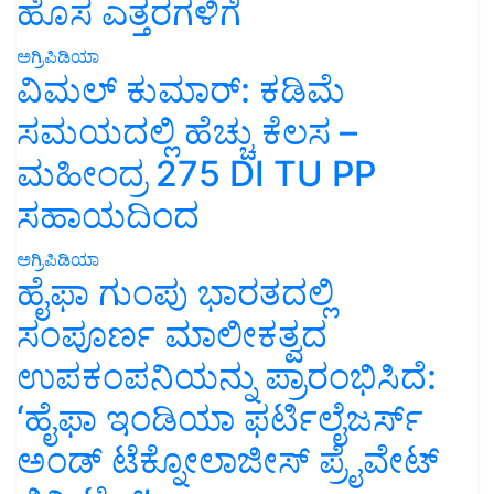
ಹೊಸ ಎತ್ತರಗಳಿಗೆ
ಅಗ್ರಿಪಿಡಿಯಾ
ವಿಮಲ್ ಕುಮಾರ್: ಕಡಿಮೆ
ಸಮಯದಲ್ಲಿ ಹೆಚ್ಚು ಕೆಲಸ –
ಮಹೀಂದ್ರ 275 DI TU PP
ಸಹಾಯದಿಂದ
ಅಗ್ರಿಪಿಡಿಯಾ
ಹೈಫಾ ಗುಂಪು ಭಾರತದಲ್ಲಿ
ಸಂಪೂರ್ಣ ಮಾಲೀಕತ್ವದ
ಉಪಕಂಪನಿಯನ್ನು ಪ್ರಾರಂಭಿಸಿದೆ:
‘ಹೈಫಾ ಇಂಡಿಯಾ ಫರ್ಟಿಲೈಜರ್ಸ್
ಅಂಡ್ ಟೆಕ್ನೋಲಾಜೀಸ್ ಪ್ರೈವೇಟ್