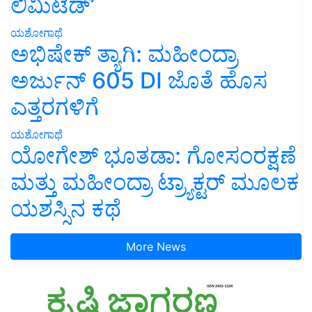
ಲಿಮಿಟೆಡ್’
ಯಶೋಗಾಥೆ
ಅಭಿಷೇಕ್ ತ್ಯಾಗಿ: ಮಹೀಂದ್ರಾ
ಅರ್ಜುನ್ 605 DI ಜೊತೆ ಹೊಸ
ಎತ್ತರಗಳಿಗೆ
ಯಶೋಗಾಥೆ
ಯೋಗೇಶ್ ಭೂತಡಾ: ಗೋಸಂರಕ್ಷಣೆ
ಮತ್ತು ಮಹೀಂದ್ರಾ ಟ್ರ್ಯಾಕ್ಟರ್ ಮೂಲಕ
ಯಶಸ್ಸಿನ ಕಥೆ
More News