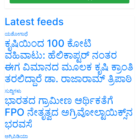
Latest feeds
ಯಶೋಗಾಥೆ
ಕೃಷಿಯಿಂದ 100 ಕೋಟಿ
ವಹಿವಾಟು: ಹೆಲಿಕಾಪ್ಟರ್ ನಂತರ
ಈಗ ವಿಮಾನದ ಮೂಲಕ ಕೃಷಿ ಕ್ರಾಂತಿ
ತರಲಿದ್ದಾರೆ ಡಾ. ರಾಜಾರಾಮ್ ತ್ರಿಪಾಠಿ
ಸುದ್ದಿಗಳು
ಭಾರತದ ಗ್ರಾಮೀಣ ಆರ್ಥಿಕತೆಗೆ
FPO ನೇತೃತ್ವದ ಅಗ್ರಿವೋಲ್ಟಾಯಿಕ್ಸ್‌ನ
ಭರವಸೆ
ಅಗ್ರಿಪಿಡಿಯಾ