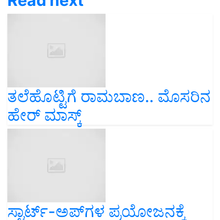
Read next
ತಲೆಹೊಟ್ಟಿಗೆ ರಾಮಬಾಣ.. ಮೊಸರಿನ
ಹೇರ್ ಮಾಸ್ಕ್
ಸ್ಟಾರ್ಟ್-ಅಪ್‌ಗಳ ಪ್ರಯೋಜನಕ್ಕೆ