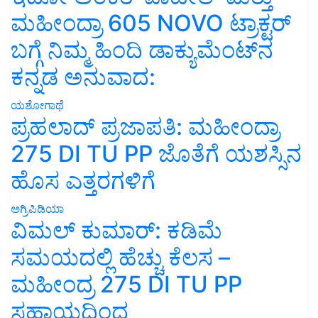
ಮಹೀಂದ್ರಾ 605 NOVO ಟ್ರಾಕ್ಟರ್
ಬಗ್ಗೆ ನಿಮ್ಮ ಹಿಂದಿ ಡಾಕ್ಯುಮೆಂಟ್‌ನ
ಕನ್ನಡ ಅನುವಾದ:
ಯಶೋಗಾಥೆ
ಪ್ರಹಲಾದ್ ಪ್ರಜಾಪತಿ: ಮಹೀಂದ್ರಾ
275 DI TU PP ಜೊತೆಗೆ ಯಶಸ್ಸಿನ
ಹೊಸ ಎತ್ತರಗಳಿಗೆ
ಅಗ್ರಿಪಿಡಿಯಾ
ವಿಮಲ್ ಕುಮಾರ್: ಕಡಿಮೆ
ಸಮಯದಲ್ಲಿ ಹೆಚ್ಚು ಕೆಲಸ –
ಮಹೀಂದ್ರ 275 DI TU PP
ಸಹಾಯದಿಂದ