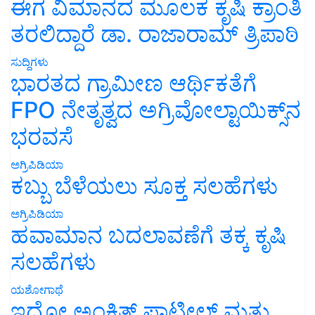
ಈಗ ವಿಮಾನದ ಮೂಲಕ ಕೃಷಿ ಕ್ರಾಂತಿ
ತರಲಿದ್ದಾರೆ ಡಾ. ರಾಜಾರಾಮ್ ತ್ರಿಪಾಠಿ
ಸುದ್ದಿಗಳು
ಭಾರತದ ಗ್ರಾಮೀಣ ಆರ್ಥಿಕತೆಗೆ
FPO ನೇತೃತ್ವದ ಅಗ್ರಿವೋಲ್ಟಾಯಿಕ್ಸ್‌ನ
ಭರವಸೆ
ಅಗ್ರಿಪಿಡಿಯಾ
ಕಬ್ಬು ಬೆಳೆಯಲು ಸೂಕ್ತ ಸಲಹೆಗಳು
ಅಗ್ರಿಪಿಡಿಯಾ
ಹವಾಮಾನ ಬದಲಾವಣೆಗೆ ತಕ್ಕ ಕೃಷಿ
ಸಲಹೆಗಳು
ಯಶೋಗಾಥೆ
ಇದೋ ಅಂಕಿತ್ ಪಾಟೀಲ್ ಮತ್ತು