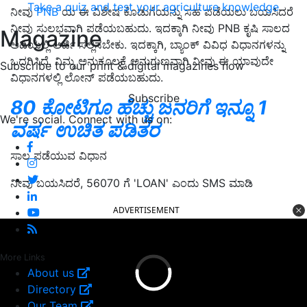
Take a quiz and test your agriculture knowledge
ನೀವು
PNB
ಯ ಈ ವಿಶೇಷ ಕೊಡುಗೆಯನ್ನು ಸಹ ಪಡೆಯಲು ಬಯಸಿದರೆ
ನೀವು ಸುಲಭವಾಗಿ ಪಡೆಯಬಹುದು. ಇದಕ್ಕಾಗಿ ನೀವು PNB ಕೃಷಿ ಸಾಲದ
Magazine
ಅಡಿಯಲ್ಲಿ ಅರ್ಜಿ ಸಲ್ಲಿಸಬೇಕು. ಇದಕ್ಕಾಗಿ, ಬ್ಯಾಂಕ್ ವಿವಿಧ ವಿಧಾನಗಳನ್ನು
ಒದಗಿಸಿದೆ. ನಿಮ್ಮ ಅನುಕೂಲಕ್ಕೆ ಅನುಗುಣವಾಗಿ ನೀವು ಈ ಯಾವುದೇ
Subscribe to our print & digital magazines now
ವಿಧಾನಗಳಲ್ಲಿ ಲೋನ್ ಪಡೆಯಬಹುದು.
Subscribe
80 ಕೋಟಿಗೂ ಹೆಚ್ಚು ಜನರಿಗೆ ಇನ್ನೂ 1
We're social. Connect with us on:
ವರ್ಷ ಉಚಿತ ಪಡಿತರ
ಸಾಲ ಪಡೆಯುವ ವಿಧಾನ
ನೀವು ಬಯಸಿದರೆ, 56070 ಗೆ 'LOAN' ಎಂದು SMS ಮಾಡಿ
ADVERTISEMENT
More Links
About us
Directory
Our Team