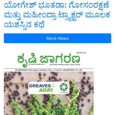
ಯೋಗೇಶ್ ಭೂತಡಾ: ಗೋಸಂರಕ್ಷಣೆ
ಮತ್ತು ಮಹೀಂದ್ರಾ ಟ್ರ್ಯಾಕ್ಟರ್ ಮೂಲಕ
ಯಶಸ್ಸಿನ ಕಥೆ
More News