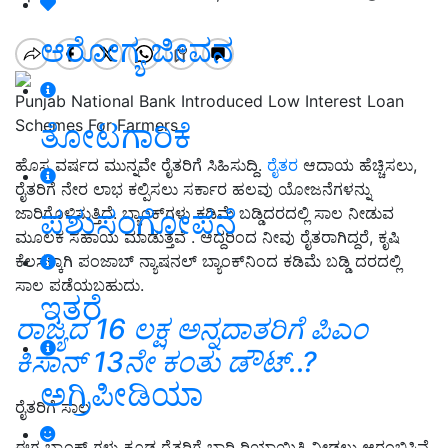
ಆರೋಗ್ಯ ಜೀವನ
Punjab National Bank Introduced Low Interest Loan
Schemes For Farmers
ತೋಟಗಾರಿಕೆ
ಹೊಸ ವರ್ಷದ ಮುನ್ನವೇ ರೈತರಿಗೆ ಸಿಹಿಸುದ್ದಿ.
ರೈತರ
ಆದಾಯ ಹೆಚ್ಚಿಸಲು,
ರೈತರಿಗೆ ನೇರ ಲಾಭ ಕಲ್ಪಿಸಲು ಸರ್ಕಾರ ಹಲವು ಯೋಜನೆಗಳನ್ನು
ಪಶುಸಂಗೋಪನೆ
ಜಾರಿಗೊಳಿಸುತ್ತಿದೆ. ಬ್ಯಾಂಕ್‌ಗಳು ಕಡಿಮೆ ಬಡ್ಡಿದರದಲ್ಲಿ ಸಾಲ ನೀಡುವ
ಮೂಲಕ ಸಹಾಯ ಮಾಡುತ್ತವೆ . ಆದ್ದರಿಂದ ನೀವು ರೈತರಾಗಿದ್ದರೆ, ಕೃಷಿ
ಕೆಲಸಕ್ಕಾಗಿ ಪಂಜಾಬ್ ನ್ಯಾಷನಲ್ ಬ್ಯಾಂಕ್‌ನಿಂದ ಕಡಿಮೆ ಬಡ್ಡಿ ದರದಲ್ಲಿ
ಸಾಲ ಪಡೆಯಬಹುದು.
ಇತರೆ
ರಾಜ್ಯದ 16 ಲಕ್ಷ ಅನ್ನದಾತರಿಗೆ ಪಿಎಂ
ಕಿಸಾನ್‌ 13ನೇ ಕಂತು ಡೌಟ್‌..?
ಅಗ್ರಿಪೀಡಿಯಾ
ರೈತರಿಗೆ ಸಾಲ
ಈಗ ಬ್ಯಾಂಕ್ ಗಳು ಕೂಡ ರೈತರಿಗೆ ಭಾರಿ ರಿಯಾಯಿತಿ ನೀಡಲು ಆರಂಭಿಸಿವೆ.