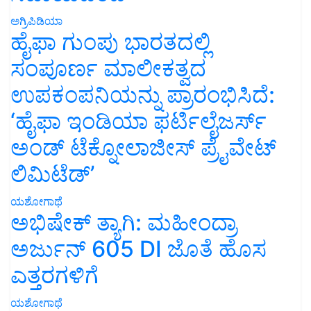
ಅಗ್ರಿಪಿಡಿಯಾ
ಹೈಫಾ ಗುಂಪು ಭಾರತದಲ್ಲಿ
ಸಂಪೂರ್ಣ ಮಾಲೀಕತ್ವದ
ಉಪಕಂಪನಿಯನ್ನು ಪ್ರಾರಂಭಿಸಿದೆ:
‘ಹೈಫಾ ಇಂಡಿಯಾ ಫರ್ಟಿಲೈಜರ್ಸ್
ಅಂಡ್ ಟೆಕ್ನೋಲಾಜೀಸ್ ಪ್ರೈವೇಟ್
ಲಿಮಿಟೆಡ್’
ಯಶೋಗಾಥೆ
ಅಭಿಷೇಕ್ ತ್ಯಾಗಿ: ಮಹೀಂದ್ರಾ
ಅರ್ಜುನ್ 605 DI ಜೊತೆ ಹೊಸ
ಎತ್ತರಗಳಿಗೆ
ಯಶೋಗಾಥೆ