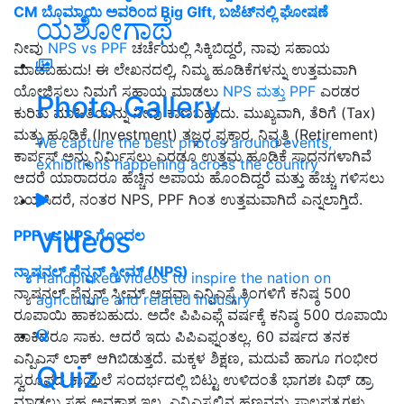
CM ಬೊಮ್ಮಾಯಿ ಅವರಿಂದ Big GIft, ಬಜೆಟ್‌ನಲ್ಲಿ ಘೋಷಣೆ
ಯಶೋಗಾಥೆ
ನೀವು
NPS vs PPF
ಚರ್ಚೆಯಲ್ಲಿ ಸಿಕ್ಕಿಬಿದ್ದರೆ, ನಾವು ಸಹಾಯ
ಮಾಡಬಹುದು! ಈ ಲೇಖನದಲ್ಲಿ, ನಿಮ್ಮ ಹೂಡಿಕೆಗಳನ್ನು ಉತ್ತಮವಾಗಿ
ಯೋಜಿಸಲು ನಿಮಗೆ ಸಹಾಯ ಮಾಡಲು
NPS ಮತ್ತು PPF
ಎರಡರ
Photo Gallery
ಕುರಿತು ಮಾಹಿತಿಯನ್ನು ನೀವು ಕಾಣಬಹುದು. ಮುಖ್ಯವಾಗಿ, ತೆರಿಗೆ (Tax)
ಮತ್ತು ಹೂಡಿಕೆ (Investment) ತಜ್ಞರ ಪ್ರಕಾರ, ನಿವೃತ್ತಿ (Retirement)
We capture the best photos around events,
ಕಾರ್ಪಸ್ ಅನ್ನು ನಿರ್ಮಿಸಲು ಎರಡೂ ಉತ್ತಮ ಹೂಡಿಕೆ ಸಾಧನಗಳಾಗಿವೆ
exhibitions happening across the country
ಆದರೆ ಯಾರಾದರೂ ಹೆಚ್ಚಿನ ಅಪಾಯ ಹೊಂದಿದ್ದರೆ ಮತ್ತು ಹೆಚ್ಚು ಗಳಿಸಲು
ಬಯಸಿದರೆ, ನಂತರ NPS, PPF ಗಿಂತ ಉತ್ತಮವಾಗಿದೆ ಎನ್ನಲಾಗ್ತಿದೆ.
Videos
PPF vs NPS ಗೊಂದಲ
ನ್ಯಾಷನಲ್ ಪೆನ್ಷನ್ ಸ್ಕೀಮ್ (NPS)
Handpicked videos to inspire the nation on
ನ್ಯಾಷನಲ್ ಪೆನ್ಷನ್ ಸ್ಕೀಮ್ ಅಥವಾ ಎನ್ಪಿಎಸ್ಗೆ ತಿಂಗಳಿಗೆ ಕನಿಷ್ಠ 500
agriculture and related industry
ರೂಪಾಯಿ ಹಾಕಬಹುದು. ಅದೇ ಪಿಪಿಎಫ್ಗೆ ವರ್ಷಕ್ಕೆ ಕನಿಷ್ಠ 500 ರೂಪಾಯಿ
ಹಾಕಿದರೂ ಸಾಕು. ಆದರೆ ಇದು ಪಿಪಿಎಫ್ನಂತಲ್ಲ. 60 ವರ್ಷದ ತನಕ
ಎನ್ಪಿಎಸ್ ಲಾಕ್ ಆಗಿಬಿಡುತ್ತದೆ. ಮಕ್ಕಳ ಶಿಕ್ಷಣ, ಮದುವೆ ಹಾಗೂ ಗಂಭೀರ
Quiz
ಸ್ವರೂಪದ ಕಾಯಿಲೆ ಸಂದರ್ಭದಲ್ಲಿ ಬಿಟ್ಟು ಉಳಿದಂತೆ ಭಾಗಶಃ ವಿಥ್ ಡ್ರಾ
ಮಾಡಲು ಸಹ ಅವಕಾಶ ಇಲ್ಲ. ಎನ್ಪಿಎಸ್ನಲ್ಲಿನ ಹಣವನ್ನು ಸಾಲಪತ್ರಗಳು