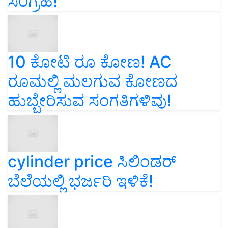
ಸಂಗ್ರಹ!
10 ಕೋಟಿ ರೂ ಕೋಣ! AC
ರೂಮಲ್ಲಿ ಮಲಗುವ ಕೋಣದ
ಹುಬ್ಬೇರಿಸುವ ಸಂಗತಿಗಳಿವು!
cylinder price ಸಿಲಿಂಡರ್‌
ಬೆಲೆಯಲ್ಲಿ ಭರ್ಜರಿ ಇಳಿಕೆ!