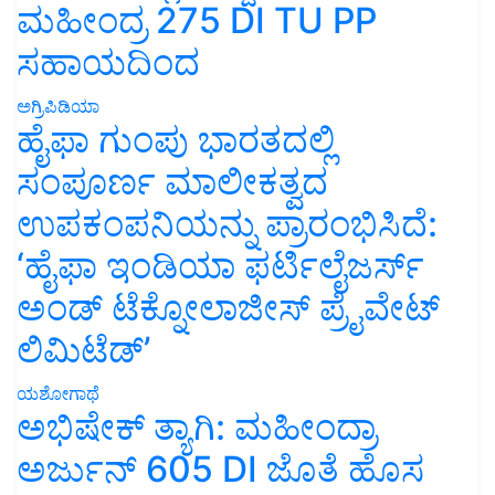
ಮಹೀಂದ್ರ 275 DI TU PP
ಸಹಾಯದಿಂದ
ಅಗ್ರಿಪಿಡಿಯಾ
ಹೈಫಾ ಗುಂಪು ಭಾರತದಲ್ಲಿ
ಸಂಪೂರ್ಣ ಮಾಲೀಕತ್ವದ
ಉಪಕಂಪನಿಯನ್ನು ಪ್ರಾರಂಭಿಸಿದೆ:
‘ಹೈಫಾ ಇಂಡಿಯಾ ಫರ್ಟಿಲೈಜರ್ಸ್
ಅಂಡ್ ಟೆಕ್ನೋಲಾಜೀಸ್ ಪ್ರೈವೇಟ್
ಲಿಮಿಟೆಡ್’
ಯಶೋಗಾಥೆ
ಅಭಿಷೇಕ್ ತ್ಯಾಗಿ: ಮಹೀಂದ್ರಾ
ಅರ್ಜುನ್ 605 DI ಜೊತೆ ಹೊಸ