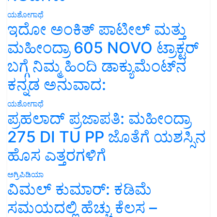
ಯಶೋಗಾಥೆ
ಇದೋ ಅಂಕಿತ್ ಪಾಟೀಲ್ ಮತ್ತು
ಮಹೀಂದ್ರಾ 605 NOVO ಟ್ರಾಕ್ಟರ್
ಬಗ್ಗೆ ನಿಮ್ಮ ಹಿಂದಿ ಡಾಕ್ಯುಮೆಂಟ್‌ನ
ಕನ್ನಡ ಅನುವಾದ:
ಯಶೋಗಾಥೆ
ಪ್ರಹಲಾದ್ ಪ್ರಜಾಪತಿ: ಮಹೀಂದ್ರಾ
275 DI TU PP ಜೊತೆಗೆ ಯಶಸ್ಸಿನ
ಹೊಸ ಎತ್ತರಗಳಿಗೆ
ಅಗ್ರಿಪಿಡಿಯಾ
ವಿಮಲ್ ಕುಮಾರ್: ಕಡಿಮೆ
ಸಮಯದಲ್ಲಿ ಹೆಚ್ಚು ಕೆಲಸ –