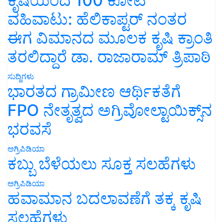
ಕೃಷಿಯಿಂದ 100 ಕೋಟಿ
ವಹಿವಾಟು: ಹೆಲಿಕಾಪ್ಟರ್ ನಂತರ
ಈಗ ವಿಮಾನದ ಮೂಲಕ ಕೃಷಿ ಕ್ರಾಂತಿ
ತರಲಿದ್ದಾರೆ ಡಾ. ರಾಜಾರಾಮ್ ತ್ರಿಪಾಠಿ
ಸುದ್ದಿಗಳು
ಭಾರತದ ಗ್ರಾಮೀಣ ಆರ್ಥಿಕತೆಗೆ
FPO ನೇತೃತ್ವದ ಅಗ್ರಿವೋಲ್ಟಾಯಿಕ್ಸ್‌ನ
ಭರವಸೆ
ಅಗ್ರಿಪಿಡಿಯಾ
ಕಬ್ಬು ಬೆಳೆಯಲು ಸೂಕ್ತ ಸಲಹೆಗಳು
ಅಗ್ರಿಪಿಡಿಯಾ
ಹವಾಮಾನ ಬದಲಾವಣೆಗೆ ತಕ್ಕ ಕೃಷಿ
ಸಲಹೆಗಳು