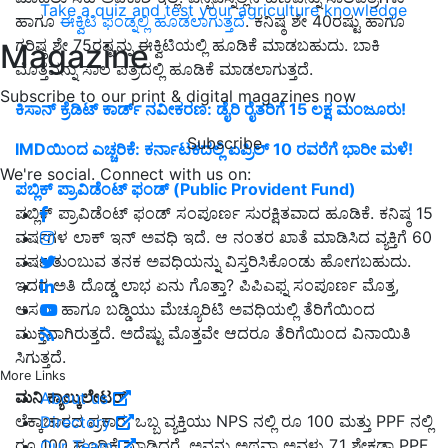
Take a quiz and test your agriculture knowledge
ಹಾಗೂ
ಈಕ್ವಿಟಿ ಫಂಡ್ನಲ್ಲಿ ಹೂಡಲಾಗುತ್ತದೆ
. ಕನಿಷ್ಠ ಶೇ 40ರಷ್ಟು ಹಾಗೂ
ಗರಿಷ್ಠ ಶೇ 75ರಷ್ಟನ್ನು ಈಕ್ವಿಟಿಯಲ್ಲಿ ಹೂಡಿಕೆ ಮಾಡಬಹುದು. ಬಾಕಿ
Magazine
ಮೊತ್ತವನ್ನು ಸಾಲ ಪತ್ರದಲ್ಲಿ ಹೂಡಿಕೆ ಮಾಡಲಾಗುತ್ತದೆ.
Subscribe to our print & digital magazines now
ಕಿಸಾನ್ ಕ್ರೆಡಿಟ್ ಕಾರ್ಡ್ ನವೀಕರಣ: ಡೈರಿ ರೈತರಿಗೆ 15 ಲಕ್ಷ ಮಂಜೂರು!
Subscribe
IMDಯಿಂದ ಎಚ್ಚರಿಕೆ: ಕರ್ನಾಟಕದಲ್ಲಿ ಏಪ್ರಿಲ್ 10 ರವರೆಗೆ ಭಾರೀ ಮಳೆ!
We're social. Connect with us on:
ಪಬ್ಲಿಕ್ ಪ್ರಾವಿಡೆಂಟ್ ಫಂಡ್ (Public Provident Fund)
ಪಬ್ಲಿಕ್ ಪ್ರಾವಿಡೆಂಟ್ ಫಂಡ್ ಸಂಪೂರ್ಣ ಸುರಕ್ಷಿತವಾದ ಹೂಡಿಕೆ. ಕನಿಷ್ಠ 15
ವರ್ಷಗಳ ಲಾಕ್ ಇನ್ ಅವಧಿ ಇದೆ. ಆ ನಂತರ ಖಾತೆ ಮಾಡಿಸಿದ ವ್ಯಕ್ತಿಗೆ 60
ವರ್ಷ ತುಂಬುವ ತನಕ ಅವಧಿಯನ್ನು ವಿಸ್ತರಿಸಿಕೊಂಡು ಹೋಗಬಹುದು.
ಇದರ ಅತಿ ದೊಡ್ಡ ಲಾಭ ಏನು ಗೊತ್ತಾ? ಪಿಪಿಎಫ್ನ ಸಂಪೂರ್ಣ ಮೊತ್ತ,
ಅಸಲು ಹಾಗೂ ಬಡ್ಡಿಯು ಮೆಚ್ಯೂರಿಟಿ ಅವಧಿಯಲ್ಲಿ ತೆರಿಗೆಯಿಂದ
ಮುಕ್ತವಾಗಿರುತ್ತದೆ. ಅದೆಷ್ಟು ಮೊತ್ತವೇ ಆದರೂ ತೆರಿಗೆಯಿಂದ ವಿನಾಯಿತಿ
ಸಿಗುತ್ತದೆ.
More Links
ಮನಿ ಕ್ಯಾಲ್ಕುಲೇಟರ್
About us
ಲೆಕ್ಕಾಚಾರದ ಪ್ರಕಾರ, ಒಬ್ಬ ವ್ಯಕ್ತಿಯು NPS ನಲ್ಲಿ ರೂ 100 ಮತ್ತು PPF ನಲ್ಲಿ
Directory
ರೂ 100 ಹೂಡಿಕೆ ಮಾಡಿದರೆ, ಅವನು ಅಥವಾ ಅವಳು 7.1 ಶೇಕಡಾ PPF
Our Team