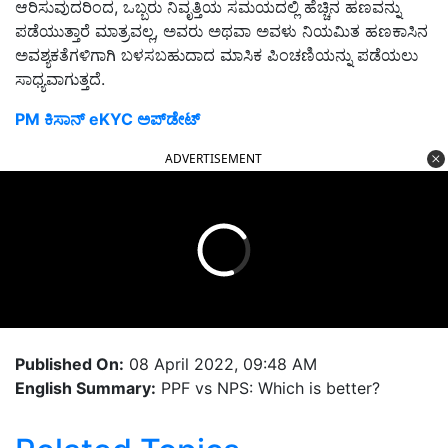
ಆರಿಸುವುದರಿಂದ, ಒಬ್ಬರು ನಿವೃತ್ತಿಯ ಸಮಯದಲ್ಲಿ ಹೆಚ್ಚಿನ ಹಣವನ್ನು
ಪಡೆಯುತ್ತಾರೆ ಮಾತ್ರವಲ್ಲ, ಅವರು ಅಥವಾ ಅವಳು ನಿಯಮಿತ ಹಣಕಾಸಿನ
ಅವಶ್ಯಕತೆಗಳಿಗಾಗಿ ಬಳಸಬಹುದಾದ ಮಾಸಿಕ ಪಿಂಚಣಿಯನ್ನು ಪಡೆಯಲು
ಸಾಧ್ಯವಾಗುತ್ತದೆ.
PM ಕಿಸಾನ್ eKYC ಅಪ್‌ಡೇಟ್
ADVERTISEMENT
Published On:
08 April 2022, 09:48 AM
English Summary:
PPF vs NPS: Which is better?