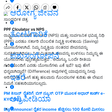
ಆರೋಗ್ಯ ಜೀವನ
ಸಾಂದರ್ಭಿಕ ಚಿತ್ರ
PPF Clculator vs NPS
ತೋಟಗಾರಿಕೆ
ರಾಷ್ಟ್ರೀಯ ಪಿಂಚಣಿ ಯೋಜನೆ (NPS) ಮತ್ತು ಸಾರ್ವಜನಿಕ ಭವಿಷ್ಯ ನಿಧಿ
(PPF) ಎರಡೂ ಸರ್ಕಾರಿ ಬೆಂಬಲಿತ ನಿವೃತ್ತಿ ಉಳಿತಾಯ (Saving)
ಯೋಜನೆಗಳಾಗಿವೆ. ನಿಮ್ಮ ನಿವೃತ್ತಿಯ ನಂತರದ ಜೀವನವನ್ನು
ಪಶುಸಂಗೋಪನೆ
ಸುರಕ್ಷಿತವಾಗಿರಿಸಲು ನಿಯಮಿತವಾಗಿ ಹಣವನ್ನು ಉಳಿಸಲು ನಿಮ್ಮನ್ನು ಈ
ಯೋಜನೆಗಳು ಪ್ರೋತ್ಸಾಹಿಸುತ್ತವೆ . ಆದಾಗ್ಯೂ, ಒಂದೇ ರೀತಿಯ
ಗುರಿಗಳೊಂದಿಗೆ ಎರಡು ಯೋಜನೆಗಳು ಏಕೆ ಇವೆ? ಇವು ಹೇಗೆ
ಭಿನ್ನವಾಗಿದ್ದಾವೆ? (Difference) ಅವುಗಳಲ್ಲಿ ಯಾವುದನ್ನು ನೀವು
ಇತರೆ
ಆರಿಸಬೇಕು? ಹೀಗೆ ಹತ್ತು ಹಲವಾರು ಗೊಂದಲಗಳ ಕುರಿತು ಈ ಲೇಖನ
ನಿಮಗೆ ಸಹಕಾರಿಯಾಗಬಲ್ಲದು.
PM ಕಿಸಾನ್‌ ರೈತರಿಗೆ ಬಿಗ್‌ ನ್ಯೂಸ್‌: OTP ಮೂಲಕ ಆಧಾರ್‌ ಕಾರ್ಡ್‌ e-
ಅಗ್ರಿಪೀಡಿಯಾ
KYC ರದ್ದು..
Big Announce! ರೈತರ income ಹೆಚ್ಚಿಸಲು 100 ಕೋಟಿ ಮೀಸಲು