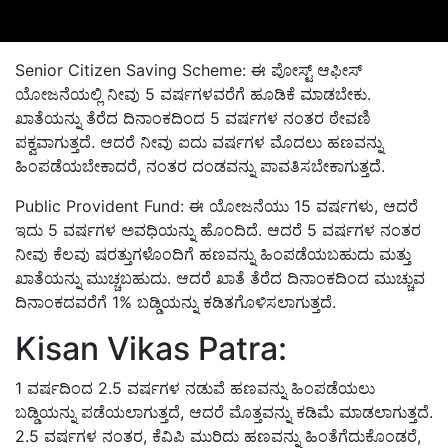
Senior Citizen Saving Scheme:
ಈ ಪೋಸ್ಟ್ ಆಫೀಸ್
ಯೋಜನೆಯಲ್ಲಿ ನೀವು
5
ವರ್ಷಗಳವರೆಗೆ ಹೂಡಿಕೆ ಮಾಡಬೇಕು
.
ಖಾತೆಯನ್ನು ತೆರೆದ ದಿನಾಂಕದಿಂದ
5
ವರ್ಷಗಳ ನಂತರ ಠೇವಣಿ
ಪಕ್ವವಾಗುತ್ತದೆ
.
ಆದರೆ ನೀವು ಐದು ವರ್ಷಗಳ ಮೊದಲು ಹಣವನ್ನು
ಹಿಂಪಡೆಯಬೇಕಾದರೆ
,
ನಂತರ ದಂಡವನ್ನು ಪಾವತಿಸಬೇಕಾಗುತ್ತದೆ
.
Public Provident Fund:
ಈ ಯೋಜನೆಯು
15
ವರ್ಷಗಳು
,
ಆದರೆ
ಇದು
5
ವರ್ಷಗಳ ಅವಧಿಯನ್ನು ಹೊಂದಿದೆ
.
ಆದರೆ
5
ವರ್ಷಗಳ ನಂತರ
ನೀವು ಕೆಲವು ಷರತ್ತುಗಳೊಂದಿಗೆ ಹಣವನ್ನು ಹಿಂಪಡೆಯಬಹುದು ಮತ್ತು
ಖಾತೆಯನ್ನು ಮುಚ್ಚಬಹುದು
.
ಆದರೆ ಖಾತೆ ತೆರೆದ ದಿನಾಂಕದಿಂದ ಮುಚ್ಚುವ
ದಿನಾಂಕದವರೆಗೆ
1%
ಬಡ್ಡಿಯನ್ನು ಕಡಿತಗೊಳಿಸಲಾಗುತ್ತದೆ
.
Kisan Vikas Patra:
1
ವರ್ಷದಿಂದ
2.5
ವರ್ಷಗಳ ನಡುವೆ ಹಣವನ್ನು ಹಿಂಪಡೆಯಲು
ಬಡ್ಡಿಯನ್ನು ಪಡೆಯಲಾಗುತ್ತದೆ
,
ಆದರೆ ಮೊತ್ತವನ್ನು ಕಡಿಮೆ ಮಾಡಲಾಗುತ್ತದೆ
.
2.5
ವರ್ಷಗಳ ನಂತರ
,
ಕೆವಿಪಿ ಮುರಿದು ಹಣವನ್ನು ಹಿಂತೆಗೆದುಕೊಂಡರೆ
,