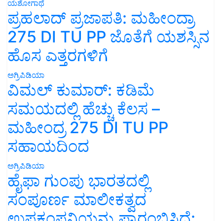
ಯಶೋಗಾಥೆ
ಪ್ರಹಲಾದ್ ಪ್ರಜಾಪತಿ: ಮಹೀಂದ್ರಾ
275 DI TU PP ಜೊತೆಗೆ ಯಶಸ್ಸಿನ
ಹೊಸ ಎತ್ತರಗಳಿಗೆ
ಅಗ್ರಿಪಿಡಿಯಾ
ವಿಮಲ್ ಕುಮಾರ್: ಕಡಿಮೆ
ಸಮಯದಲ್ಲಿ ಹೆಚ್ಚು ಕೆಲಸ –
ಮಹೀಂದ್ರ 275 DI TU PP
ಸಹಾಯದಿಂದ
ಅಗ್ರಿಪಿಡಿಯಾ
ಹೈಫಾ ಗುಂಪು ಭಾರತದಲ್ಲಿ
ಸಂಪೂರ್ಣ ಮಾಲೀಕತ್ವದ
ಉಪಕಂಪನಿಯನ್ನು ಪ್ರಾರಂಭಿಸಿದೆ: