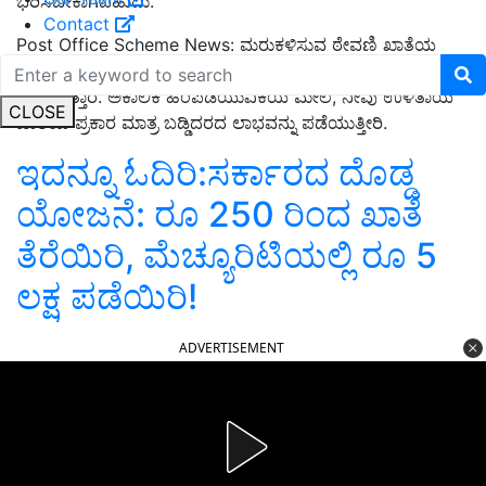
ಭರಿಸಬೇಕಾಗಬಹುದು
.
Contact
Post Office Scheme News:
ಮರುಕಳಿಸುವ ಠೇವಣಿ ಖಾತೆಯ
ಹೂಡಿಕೆದಾರರು
3
ವರ್ಷಗಳ ನಂತರ ಹಿಂಪಡೆಯುವ ಸೌಲಭ್ಯವನ್ನು
ಪಡೆಯುತ್ತಾರೆ
.
ಅಕಾಲಿಕ ಹಿಂಪಡೆಯುವಿಕೆಯ ಮೇಲೆ
,
ನೀವು ಉಳಿತಾಯ
CLOSE
ಖಾತೆಯ ಪ್ರಕಾರ ಮಾತ್ರ ಬಡ್ಡಿದರದ ಲಾಭವನ್ನು ಪಡೆಯುತ್ತೀರಿ
.
ಇದನ್ನೂ ಓದಿರಿ:ಸರ್ಕಾರದ ದೊಡ್ಡ
ಯೋಜನೆ: ರೂ 250 ರಿಂದ ಖಾತೆ
ತೆರೆಯಿರಿ, ಮೆಚ್ಯೂರಿಟಿಯಲ್ಲಿ ರೂ 5
ಲಕ್ಷ ಪಡೆಯಿರಿ!
ADVERTISEMENT