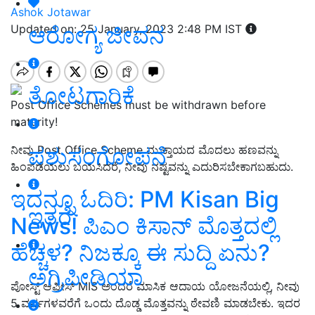
Ashok Jotawar
ಆರೋಗ್ಯ ಜೀವನ
Updated on: 25 January, 2023 2:48 PM IST
ತೋಟಗಾರಿಕೆ
Post Office Schemes must be withdrawn before
maturity!
ಪಶುಸಂಗೋಪನೆ
ನೀವು Post Office Scheme ಮುಕ್ತಾಯದ ಮೊದಲು ಹಣವನ್ನು
ಹಿಂಪಡೆಯಲು ಬಯಸಿದರೆ, ನೀವು ನಷ್ಟವನ್ನು ಎದುರಿಸಬೇಕಾಗಬಹುದು.
ಇದನ್ನೂ ಓದಿರಿ: PM Kisan Big
ಇತರೆ
News! ಪಿಎಂ ಕಿಸಾನ್ ಮೊತ್ತದಲ್ಲಿ
ಹೆಚ್ಚಳ? ನಿಜಕ್ಕೂ ಈ ಸುದ್ದಿ ಏನು?
ಅಗ್ರಿಪೀಡಿಯಾ
ಪೋಸ್ಟ್ ಆಫೀಸ್
MIS
ಅಂದರೆ ಮಾಸಿಕ ಆದಾಯ ಯೋಜನೆಯಲ್ಲಿ
,
ನೀವು
5
ವರ್ಷಗಳವರೆಗೆ ಒಂದು ದೊಡ್ಡ ಮೊತ್ತವನ್ನು ಠೇವಣಿ ಮಾಡಬೇಕು
.
ಇದರ