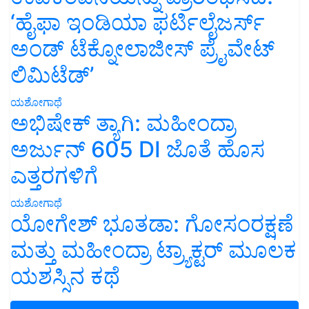
‘ಹೈಫಾ ಇಂಡಿಯಾ ಫರ್ಟಿಲೈಜರ್ಸ್
ಅಂಡ್ ಟೆಕ್ನೋಲಾಜೀಸ್ ಪ್ರೈವೇಟ್
ಲಿಮಿಟೆಡ್’
ಯಶೋಗಾಥೆ
ಅಭಿಷೇಕ್ ತ್ಯಾಗಿ: ಮಹೀಂದ್ರಾ
ಅರ್ಜುನ್ 605 DI ಜೊತೆ ಹೊಸ
ಎತ್ತರಗಳಿಗೆ
ಯಶೋಗಾಥೆ
ಯೋಗೇಶ್ ಭೂತಡಾ: ಗೋಸಂರಕ್ಷಣೆ
ಮತ್ತು ಮಹೀಂದ್ರಾ ಟ್ರ್ಯಾಕ್ಟರ್ ಮೂಲಕ
ಯಶಸ್ಸಿನ ಕಥೆ