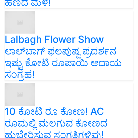
ಹಣದ ಮಳೆ!
Lalbagh Flower Show
ಲಾಲ್‌ಬಾಗ್ ಫಲಪುಷ್ಪ ಪ್ರದರ್ಶನ
ಇಷ್ಟು ಕೋಟಿ ರೂಪಾಯಿ ಆದಾಯ
ಸಂಗ್ರಹ!
10 ಕೋಟಿ ರೂ ಕೋಣ! AC
ರೂಮಲ್ಲಿ ಮಲಗುವ ಕೋಣದ
ಹುಬ್ಬೇರಿಸುವ ಸಂಗತಿಗಳಿವು!