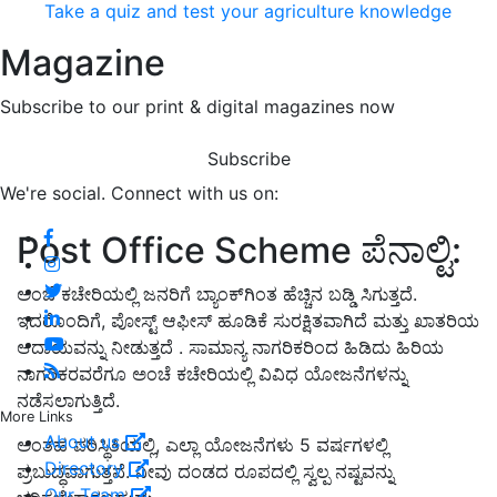
Take a quiz and test your agriculture knowledge
Magazine
Subscribe to our print & digital magazines now
Subscribe
We're social. Connect with us on:
Post Office Scheme
ಪೆನಾಲ್ಟಿ
:
ಅಂಚೆ ಕಚೇರಿಯಲ್ಲಿ ಜನರಿಗೆ ಬ್ಯಾಂಕ್
ಗಿಂತ ಹೆಚ್ಚಿನ ಬಡ್ಡಿ ಸಿಗುತ್ತದೆ
.
ಇದರೊಂದಿಗೆ
,
ಪೋಸ್ಟ್ ಆಫೀಸ್ ಹೂಡಿಕೆ ಸುರಕ್ಷಿತವಾಗಿದೆ ಮತ್ತು ಖಾತರಿಯ
ಆದಾಯವನ್ನು ನೀಡುತ್ತದೆ
.
ಸಾಮಾನ್ಯ ನಾಗರಿಕರಿಂದ ಹಿಡಿದು ಹಿರಿಯ
ನಾಗರಿಕರವರೆಗೂ ಅಂಚೆ ಕಚೇರಿಯಲ್ಲಿ ವಿವಿಧ ಯೋಜನೆಗಳನ್ನು
ನಡೆಸಲಾಗುತ್ತಿದೆ
.
More Links
About us
ಅಂತಹ ಪರಿಸ್ಥಿತಿಯಲ್ಲಿ
,
ಎಲ್ಲಾ ಯೋಜನೆಗಳು
5
ವರ್ಷಗಳಲ್ಲಿ
Directory
ಪ್ರಬುದ್ಧವಾಗುತ್ತವೆ
.
ನೀವು ದಂಡದ ರೂಪದಲ್ಲಿ ಸ್ವಲ್ಪ ನಷ್ಟವನ್ನು
Our Team