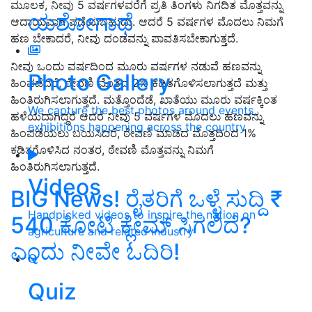
ಮೂಲಕ
,
ನೀವು
5
ವರ್ಷಗಳವರೆಗೆ ಪ್ರತಿ ತಿಂಗಳು ನಿಗದಿತ ಮೊತ್ತವನ್ನು
ಯಶೋಗಾಥೆ
ಆದಾಯವಾಗಿ ಪಡೆಯಬಹುದು
.
ಆದರೆ
5
ವರ್ಷಗಳ ಮೊದಲು ನಿಮಗೆ
ಹಣ ಬೇಕಾದರೆ
,
ನೀವು ದಂಡವನ್ನು ಪಾವತಿಸಬೇಕಾಗುತ್ತದೆ
.
ನೀವು ಒಂದು ವರ್ಷದಿಂದ ಮೂರು ವರ್ಷಗಳ ನಡುವೆ ಹಣವನ್ನು
Photo Gallery
ಹಿಂಪಡೆದರೆ
,
ಠೇವಣಿ ಮೊತ್ತದ
2%
ಕಡಿತಗೊಳಿಸಲಾಗುತ್ತದೆ ಮತ್ತು
ಹಿಂತಿರುಗಿಸಲಾಗುತ್ತದೆ
.
ಮತ್ತೊಂದೆಡೆ
,
ಖಾತೆಯು ಮೂರು ವರ್ಷಕ್ಕಿಂತ
We capture the best photos around events,
ಹಳೆಯದಾಗಿದ್ದರೆ ಆದರೆ ನೀವು
5
ವರ್ಷಗಳ ಮೊದಲು ಹಣವನ್ನು
exhibitions happening across the country
ಹಿಂಪಡೆಯಲು ಬಯಸಿದರೆ
,
ಠೇವಣಿ ಮಾಡಿದ ಮೊತ್ತದಿಂದ
1%
ಕಡಿತಗೊಳಿಸಿದ ನಂತರ
,
ಠೇವಣಿ ಮೊತ್ತವನ್ನು ನಿಮಗೆ
ಹಿಂತಿರುಗಿಸಲಾಗುತ್ತದೆ
.
Videos
BIG News! ರೈತರಿಗೆ ಒಳ್ಳೆ ಸುದ್ದಿ ₹
Handpicked videos to inspire the nation on
540 ಕೋಟಿ ಕ್ಲೇಮ್‌ ಸಿಗಲಿದೆ?
agriculture and related industry
ಎಂದು ನೀವೇ ಓದಿರಿ!
Quiz