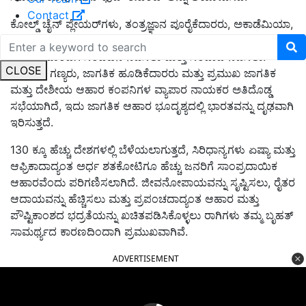
Contact
ಕೋಲ್ಡ್ ಚೈನ್ ಪ್ಲೇಯರ್‌ಗಳು,
ತಂತ್ರಜ್ಞಾನ ಪೂರೈಕೆದಾರರು
,
ಅಕಾಡೆಮಿಯಾ
,
ಸ್ಟಾರ್ಟ್-ಅಪ್ ಮತ್ತು ನಾವೀನ್ಯಕಾರರು
,
ಆಹಾರ ಚಿಲ್ಲರೆ ವ್ಯಾಪಾರಿಗಳು
,
ಇತ್ಯಾದಿಗಳೊಂದಿಗೆ ಸಂವಹನ ನಡೆಸಲು ಮತ್ತು ಸಂವಾದ ನಡೆಸಲು.
CLOSE
ಈವೆಂಟ್ ಗಣ್ಯರು
,
ಜಾಗತಿಕ ಹೂಡಿಕೆದಾರರು ಮತ್ತು ಪ್ರಮುಖ ಜಾಗತಿಕ
ಮತ್ತು ದೇಶೀಯ ಆಹಾರ ಕಂಪನಿಗಳ ವ್ಯಾಪಾರ ನಾಯಕರ ಅತಿದೊಡ್ಡ
ಸಭೆಯಾಗಿದೆ
,
ಇದು ಜಾಗತಿಕ ಆಹಾರ ಭೂದೃಶ್ಯದಲ್ಲಿ ಭಾರತವನ್ನು ದೃಢವಾಗಿ
ಇರಿಸುತ್ತದೆ.
130 ಕ್ಕೂ ಹೆಚ್ಚು ದೇಶಗಳಲ್ಲಿ ಬೆಳೆಯಲಾಗುತ್ತದೆ,
ಸಿರಿಧಾನ್ಯಗಳು ಏಷ್ಯಾ ಮತ್ತು
ಆಫ್ರಿಕಾದಾದ್ಯಂತ ಅರ್ಧ ಶತಕೋಟಿಗೂ ಹೆಚ್ಚು ಜನರಿಗೆ ಸಾಂಪ್ರದಾಯಿಕ
ಆಹಾರವೆಂದು ಪರಿಗಣಿಸಲಾಗಿದೆ. ಜೀವನೋಪಾಯವನ್ನು ಸೃಷ್ಟಿಸಲು
,
ರೈತರ
ಆದಾಯವನ್ನು ಹೆಚ್ಚಿಸಲು ಮತ್ತು ಪ್ರಪಂಚದಾದ್ಯಂತ ಆಹಾರ ಮತ್ತು
ಪೌಷ್ಟಿಕಾಂಶದ ಭದ್ರತೆಯನ್ನು ಖಚಿತಪಡಿಸಿಕೊಳ್ಳಲು ರಾಗಿಗಳು ತಮ್ಮ ಬೃಹತ್
ಸಾಮರ್ಥ್ಯದ ಕಾರಣದಿಂದಾಗಿ ಪ್ರಮುಖವಾಗಿವೆ.
ADVERTISEMENT