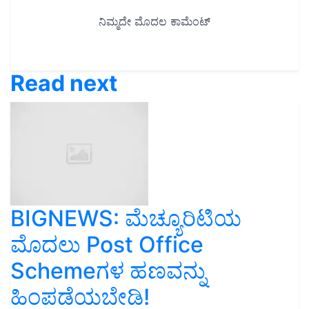
Read next
BIGNEWS: ಮೆಚ್ಯೂರಿಟಿಯ
ಮೊದಲು Post Office
Schemeಗಳ ಹಣವನ್ನು
ಹಿಂಪಡೆಯಬೇಡಿ!