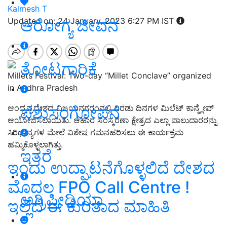
Kalmesh T
ಆರೋಗ್ಯ ಜೀವನ
Updated on: 24 January, 2023 6:27 PM IST
ತೋಟಗಾರಿಕೆ
Millets Festival: Two-day “Millet Conclave” organized
in Andhra Pradesh
ಪಶುಸಂಗೋಪನೆ
ಆಂಧ್ರಪ್ರದೇಶದ ವಿಜಯನಗರಂನಲ್ಲಿ ಎರಡು ದಿನಗಳ ಮಿಲೆಟ್ ಕಾನ್ಕ್ಲೇವ್
ಆಯೋಜಿಸಲಾಯಿತು. ಆಹಾರ ಸಂಸ್ಕರಣಾ ಕ್ಷೇತ್ರದ ಎಲ್ಲಾ ಪಾಲುದಾರರನ್ನು
ಸಿರಿಧಾನ್ಯಗಳ ಮೇಲೆ ವಿಶೇಷ ಗಮನಹರಿಸಲು ಈ ಕಾರ್ಯಕ್ರಮ
ಹಮ್ಮಿಕೊಳ್ಳಲಾಗಿತ್ತು.
ಇತರೆ
ಇಂದು ಉದ್ಘಾಟನೆಗೊಳ್ಳಲಿದೆ ದೇಶದ
ಮೊದಲ FPO Call Centre !
ಅಗ್ರಿಪೀಡಿಯಾ
ಇಲ್ಲಿದೆ ಈ ಕುರಿತಾದ ಮಾಹಿತಿ