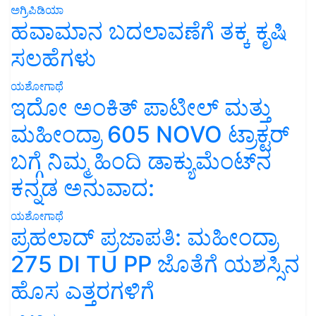
ಅಗ್ರಿಪಿಡಿಯಾ
ಹವಾಮಾನ ಬದಲಾವಣೆಗೆ ತಕ್ಕ ಕೃಷಿ
ಸಲಹೆಗಳು
ಯಶೋಗಾಥೆ
ಇದೋ ಅಂಕಿತ್ ಪಾಟೀಲ್ ಮತ್ತು
ಮಹೀಂದ್ರಾ 605 NOVO ಟ್ರಾಕ್ಟರ್
ಬಗ್ಗೆ ನಿಮ್ಮ ಹಿಂದಿ ಡಾಕ್ಯುಮೆಂಟ್‌ನ
ಕನ್ನಡ ಅನುವಾದ:
ಯಶೋಗಾಥೆ
ಪ್ರಹಲಾದ್ ಪ್ರಜಾಪತಿ: ಮಹೀಂದ್ರಾ
275 DI TU PP ಜೊತೆಗೆ ಯಶಸ್ಸಿನ
ಹೊಸ ಎತ್ತರಗಳಿಗೆ