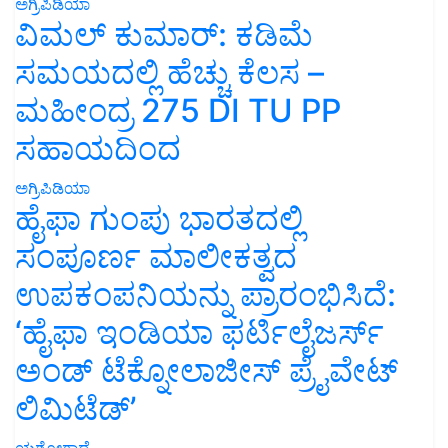
ಅಗ್ರಿಪಿಡಿಯಾ
ವಿಮಲ್ ಕುಮಾರ್: ಕಡಿಮೆ
ಸಮಯದಲ್ಲಿ ಹೆಚ್ಚು ಕೆಲಸ –
ಮಹೀಂದ್ರ 275 DI TU PP
ಸಹಾಯದಿಂದ
ಅಗ್ರಿಪಿಡಿಯಾ
ಹೈಫಾ ಗುಂಪು ಭಾರತದಲ್ಲಿ
ಸಂಪೂರ್ಣ ಮಾಲೀಕತ್ವದ
ಉಪಕಂಪನಿಯನ್ನು ಪ್ರಾರಂಭಿಸಿದೆ:
‘ಹೈಫಾ ಇಂಡಿಯಾ ಫರ್ಟಿಲೈಜರ್ಸ್
ಅಂಡ್ ಟೆಕ್ನೋಲಾಜೀಸ್ ಪ್ರೈವೇಟ್
ಲಿಮಿಟೆಡ್’
ಯಶೋಗಾಥೆ