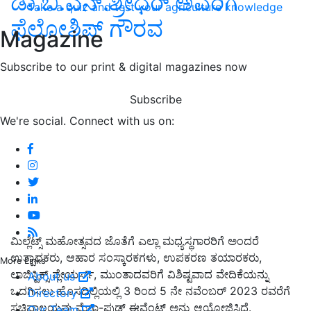
ಡಾ.ಬಿ.ಎನ್‌.ಶ್ರೀಧರ್‌ ಅವರಿಗೆ
Take a quiz and test your agriculture knowledge
ಫೆಲೋಶಿಪ್‌ ಗೌರವ
Magazine
Subscribe to our print & digital magazines now
Subscribe
We're social. Connect with us on:
ಮಿಲ್ಲೆಟ್ಸ್ ಮಹೋತ್ಸವದ ಜೊತೆಗೆ ಎಲ್ಲಾ ಮಧ್ಯಸ್ಥಗಾರರಿಗೆ ಅಂದರೆ
ಉತ್ಪಾದಕರು,
ಆಹಾರ ಸಂಸ್ಕಾರಕಗಳು
,
ಉಪಕರಣ ತಯಾರಕರು
,
More Links
ಲಾಜಿಸ್ಟಿಕ್ಸ್ ಪ್ಲೇಯರ್ಸ್‌
,
ಮುಂತಾದವರಿಗೆ ವಿಶಿಷ್ಟವಾದ ವೇದಿಕೆಯನ್ನು
About us
ಒದಗಿಸಲು ಹೊಸದಿಲ್ಲಿಯಲ್ಲಿ 3 ರಿಂದ 5 ನೇ ನವೆಂಬರ್ 2023 ರವರೆಗೆ
Directory
ಸಚಿವಾಲಯವು ಮೆಗಾ-ಫುಡ್ ಈವೆಂಟ್ ಅನ್ನು ಆಯೋಜಿಸಿದೆ.
Our Team