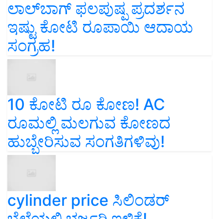
ಲಾಲ್‌ಬಾಗ್ ಫಲಪುಷ್ಪ ಪ್ರದರ್ಶನ
ಇಷ್ಟು ಕೋಟಿ ರೂಪಾಯಿ ಆದಾಯ
ಸಂಗ್ರಹ!
10 ಕೋಟಿ ರೂ ಕೋಣ! AC
ರೂಮಲ್ಲಿ ಮಲಗುವ ಕೋಣದ
ಹುಬ್ಬೇರಿಸುವ ಸಂಗತಿಗಳಿವು!
cylinder price ಸಿಲಿಂಡರ್‌
ಬೆಲೆಯಲ್ಲಿ ಭರ್ಜರಿ ಇಳಿಕೆ!