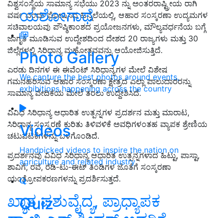
ವಿಶ್ವಸಂಸ್ಥೆಯ ಸಾಮಾನ್ಯ ಸಭೆಯು 2023 ನ್ನು ಅಂತರರಾಷ್ಟ್ರೀಯ ರಾಗಿ
ಯಶೋಗಾಥೆ
ವರ್ಷ ಎಂದು ಘೋಷಿಸಿದ ಹಿನ್ನೆಲೆಯಲ್ಲಿ,
ಆಹಾರ ಸಂಸ್ಕರಣಾ ಉದ್ಯಮಗಳ
ಸಚಿವಾಲಯವು ಪೌಷ್ಠಿಕಾಂಶದ ಪ್ರಯೋಜನಗಳು
,
ಮೌಲ್ಯವರ್ಧನೆಯ ಬಗ್ಗೆ
ಜಾಗೃತಿ ಮೂಡಿಸುವ ಉದ್ದೇಶದಿಂದ ದೇಶದ 20 ರಾಜ್ಯಗಳು ಮತ್ತು 30
ಜಿಲ್ಲೆಗಳಲ್ಲಿ ಸಿರಿಧಾನ್ಯ ಮಹೋತ್ಸವವನ್ನು ಆಯೋಜಿಸುತ್ತಿದೆ.
Photo Gallery
ಎರಡು ದಿನಗಳ ಈ ಈವೆಂಟ್ ಸಿರಿಧಾನ್ಯಗಳ ಮೇಲೆ ವಿಶೇಷ
We capture the best photos around events,
ಗಮನಹರಿಸುವ ಆಹಾರ ಸಂಸ್ಕರಣಾ ಕ್ಷೇತ್ರದ ಎಲ್ಲಾ ಪಾಲುದಾರರನ್ನು
exhibitions happening across the country
ಸಾಮಾನ್ಯ ವೇದಿಕೆಯ ಮೇಲೆ ತರಲು ಉದ್ದೇಶಿಸಿದೆ.
ವಿವಿಧ ಸಿರಿಧಾನ್ಯ ಆಧಾರಿತ ಉತ್ಪನ್ನಗಳ ಪ್ರದರ್ಶನ ಮತ್ತು ಮಾರಾಟ,
ಸಿರಿಧಾನ್ಯ ಸಂಸ್ಕರಣೆ ಕುರಿತು ತಿಳಿವಳಿಕೆ ಅವಧಿಗಳಂತಹ ವ್ಯಾಪಕ ಶ್ರೇಣಿಯ
Videos
ಚಟುವಟಿಕೆಗಳನ್ನು ಒಳಗೊಂಡಿದೆ.
Handpicked videos to inspire the nation on
ಪ್ರದರ್ಶನವು ವಿವಿಧ ಸಿರಿಧಾನ್ಯ ಆಧಾರಿತ ಉತ್ಪನ್ನಗಳಾದ ಹಿಟ್ಟು,
ಪಾಸ್ಟಾ
,
agriculture and related industry
ಶಾವಿಗೆ
,
ರವೆ
,
ರೆಡಿ-ಟು-ಈಟ್ ತಿಂಡಿಗಳ ಜೊತೆಗೆ ಸಂಸ್ಕರಣಾ
ಯಂತ್ರೋಪಕರಣಗಳನ್ನು ಪ್ರದರ್ಶಿಸುತ್ತದೆ.
ಖ್ಯಾತ ಪಶುವೈದ್ಯ, ಪ್ರಾಧ್ಯಾಪಕ
Quiz