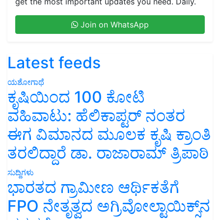
get the most important updates you need. Daily.
Join on WhatsApp
Latest feeds
ಯಶೋಗಾಥೆ
ಕೃಷಿಯಿಂದ 100 ಕೋಟಿ
ವಹಿವಾಟು: ಹೆಲಿಕಾಪ್ಟರ್ ನಂತರ
ಈಗ ವಿಮಾನದ ಮೂಲಕ ಕೃಷಿ ಕ್ರಾಂತಿ
ತರಲಿದ್ದಾರೆ ಡಾ. ರಾಜಾರಾಮ್ ತ್ರಿಪಾಠಿ
ಸುದ್ದಿಗಳು
ಭಾರತದ ಗ್ರಾಮೀಣ ಆರ್ಥಿಕತೆಗೆ
FPO ನೇತೃತ್ವದ ಅಗ್ರಿವೋಲ್ಟಾಯಿಕ್ಸ್‌ನ