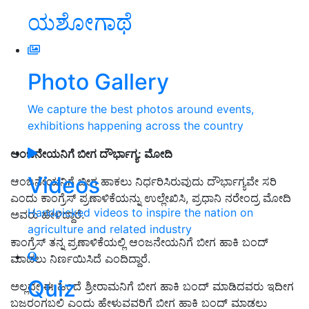
ಯಶೋಗಾಥೆ
Photo Gallery
We capture the best photos around events,
exhibitions happening across the country
ಆಂಜನೇಯನಿಗೆ ಬೀಗ ದೌರ್ಭಾಗ್ಯ: ಮೋದಿ
Videos
ಆಂಜನೇಯನಿಗೆ ಬೀಗ ಹಾಕಲು ನಿರ್ಧರಿಸಿರುವುದು ದೌರ್ಭಾಗ್ಯವೇ ಸರಿ
ಎಂದು ಕಾಂಗ್ರೆಸ್‌ ಪ್ರಣಾಳಿಕೆಯನ್ನು ಉಲ್ಲೇಖಿಸಿ, ಪ್ರಧಾನಿ ನರೇಂದ್ರ ಮೋದಿ
Handpicked videos to inspire the nation on
ಅವರು ಹೇಳಿದ್ದಾರೆ.
agriculture and related industry
ಕಾಂಗ್ರೆಸ್‌ ತನ್ನ ಪ್ರಣಾಳಿಕೆಯಲ್ಲಿ ಆಂಜನೇಯನಿಗೆ ಬೀಗ ಹಾಕಿ ಬಂದ್‌
ಮಾಡಲು ನಿರ್ಣಯಿಸಿದೆ ಎಂದಿದ್ದಾರೆ.
Quiz
ಅಲ್ಲದೇ ಈ ಹಿಂದೆ ಶ್ರೀರಾಮನಿಗೆ ಬೀಗ ಹಾಕಿ ಬಂದ್‌ ಮಾಡಿದವರು ಇದೀಗ
ಬಜರಂಗಬಲಿ ಎಂದು ಹೇಳುವವರಿಗೆ ಬೀಗ ಹಾಕಿ ಬಂದ್‌ ಮಾಡಲು