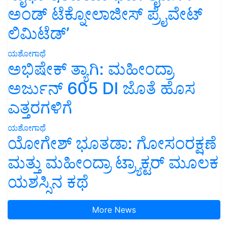
ಅಂಡ್ ಟೆಕ್ನೋಲಾಜೀಸ್ ಪ್ರೈವೇಟ್
ಲಿಮಿಟೆಡ್’
ಯಶೋಗಾಥೆ
ಅಭಿಷೇಕ್ ತ್ಯಾಗಿ: ಮಹೀಂದ್ರಾ
ಅರ್ಜುನ್ 605 DI ಜೊತೆ ಹೊಸ
ಎತ್ತರಗಳಿಗೆ
ಯಶೋಗಾಥೆ
ಯೋಗೇಶ್ ಭೂತಡಾ: ಗೋಸಂರಕ್ಷಣೆ
ಮತ್ತು ಮಹೀಂದ್ರಾ ಟ್ರ್ಯಾಕ್ಟರ್ ಮೂಲಕ
ಯಶಸ್ಸಿನ ಕಥೆ
More News