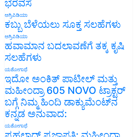
ಭರವಸೆ
ಅಗ್ರಿಪಿಡಿಯಾ
ಕಬ್ಬು ಬೆಳೆಯಲು ಸೂಕ್ತ ಸಲಹೆಗಳು
ಅಗ್ರಿಪಿಡಿಯಾ
ಹವಾಮಾನ ಬದಲಾವಣೆಗೆ ತಕ್ಕ ಕೃಷಿ
ಸಲಹೆಗಳು
ಯಶೋಗಾಥೆ
ಇದೋ ಅಂಕಿತ್ ಪಾಟೀಲ್ ಮತ್ತು
ಮಹೀಂದ್ರಾ 605 NOVO ಟ್ರಾಕ್ಟರ್
ಬಗ್ಗೆ ನಿಮ್ಮ ಹಿಂದಿ ಡಾಕ್ಯುಮೆಂಟ್‌ನ
ಕನ್ನಡ ಅನುವಾದ:
ಯಶೋಗಾಥೆ
ಪ್ರಹಲಾದ್ ಪ್ರಜಾಪತಿ: ಮಹೀಂದ್ರಾ