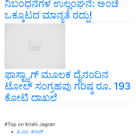
ನಿಬಂಧನೆಗಳ ಉಲ್ಲಂಘನೆ: ಅಂಚೆ
ಒಕ್ಕೂಟದ ಮಾನ್ಯತೆ ರದ್ದು!
ಫಾಸ್ಟ್ಯಾಗ್ ಮೂಲಕ ದೈನಂದಿನ
ಟೋಲ್ ಸಂಗ್ರಹವು ಗರಿಷ್ಠ ರೂ. 193
ಕೋಟಿ ದಾಖಲೆ
#Top on Krishi Jagran
ಪಿ.ಎಂ. ಕಿಸಾನ್