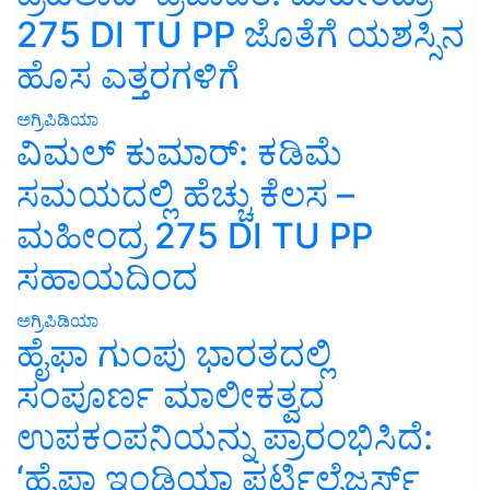
275 DI TU PP ಜೊತೆಗೆ ಯಶಸ್ಸಿನ
ಹೊಸ ಎತ್ತರಗಳಿಗೆ
ಅಗ್ರಿಪಿಡಿಯಾ
ವಿಮಲ್ ಕುಮಾರ್: ಕಡಿಮೆ
ಸಮಯದಲ್ಲಿ ಹೆಚ್ಚು ಕೆಲಸ –
ಮಹೀಂದ್ರ 275 DI TU PP
ಸಹಾಯದಿಂದ
ಅಗ್ರಿಪಿಡಿಯಾ
ಹೈಫಾ ಗುಂಪು ಭಾರತದಲ್ಲಿ
ಸಂಪೂರ್ಣ ಮಾಲೀಕತ್ವದ
ಉಪಕಂಪನಿಯನ್ನು ಪ್ರಾರಂಭಿಸಿದೆ:
‘ಹೈಫಾ ಇಂಡಿಯಾ ಫರ್ಟಿಲೈಜರ್ಸ್