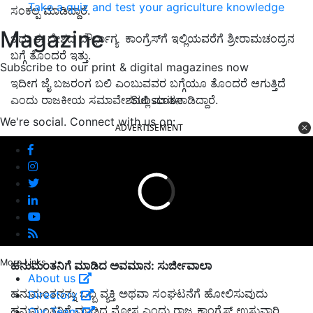
Take a quiz and test your agriculture knowledge
ಸಂಕಲ್ಪ ಮಾಡಿದ್ದಾರೆ.
Magazine
ಇದು ಈ ದೇಶದ ದೌರ್ಭಾಗ್ಯ ಕಾಂಗ್ರೆಸ್‌ಗೆ ಇಲ್ಲಿಯವರೆಗೆ ಶ್ರೀರಾಮಚಂದ್ರನ
ಬಗ್ಗೆ ತೊಂದರೆ ಇತ್ತು.
Subscribe to our print & digital magazines now
ಇದೀಗ ಜೈ ಬಜರಂಗ ಬಲಿ ಎಂಬುವವರ ಬಗ್ಗೆಯೂ ತೊಂದರೆ ಆಗುತ್ತಿದೆ
Subscribe
ಎಂದು ರಾಜಕೀಯ ಸಮಾವೇಶದಲ್ಲಿ ಮಾತನಾಡಿದ್ದಾರೆ.
We're social. Connect with us on:
ADVERTISEMENT
More Links
ಹನುಮಂತನಿಗೆ ಮಾಡಿದ ಅವಮಾನ: ಸುರ್ಜೀವಾಲಾ
About us
ಹನುಮಂತನನ್ನು ಒಬ್ಬ ವ್ಯಕ್ತಿ ಅಥವಾ ಸಂಘಟನೆಗೆ ಹೋಲಿಸುವುದು
Directory
ಹನುಮಂತನಿಗೆ ಮಾಡಿದ ಮೋಸ ಎಂದು ರಾಜ್ಯ ಕಾಂಗ್ರೆಸ್‌ ಉಸ್ತುವಾರಿ
Our Team