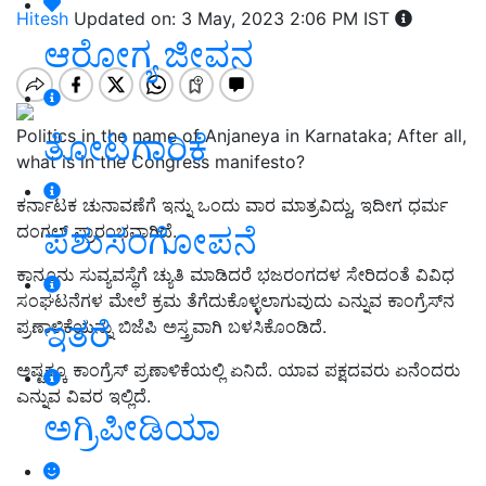
Hitesh
Updated on: 3 May, 2023 2:06 PM IST
ಆರೋಗ್ಯ ಜೀವನ
Politics in the name of Anjaneya in Karnataka; After all,
ತೋಟಗಾರಿಕೆ
what is in the Congress manifesto?
ಕರ್ನಾಟಕ ಚುನಾವಣೆಗೆ ಇನ್ನು ಒಂದು ವಾರ ಮಾತ್ರವಿದ್ದು, ಇದೀಗ ಧರ್ಮ
ಪಶುಸಂಗೋಪನೆ
ದಂಗಲ್‌ ಪ್ರಾರಂಭವಾಗಿದೆ.
ಕಾನೂನು ಸುವ್ಯವಸ್ಥೆಗೆ ಚ್ಯುತಿ ಮಾಡಿದರೆ ಭಜರಂಗದಳ ಸೇರಿದಂತೆ ವಿವಿಧ
ಸಂಘಟನೆಗಳ ಮೇಲೆ ಕ್ರಮ ತೆಗೆದುಕೊಳ್ಳಲಾಗುವುದು ಎನ್ನುವ ಕಾಂಗ್ರೆಸ್‌ನ
ಇತರೆ
ಪ್ರಣಾಳಿಕೆಯನ್ನು ಬಿಜೆಪಿ ಅಸ್ತ್ರವಾಗಿ ಬಳಸಿಕೊಂಡಿದೆ.
ಅಷ್ಟಕ್ಕೂ ಕಾಂಗ್ರೆಸ್‌ ಪ್ರಣಾಳಿಕೆಯಲ್ಲಿ ಏನಿದೆ. ಯಾವ ಪಕ್ಷದವರು ಏನೆಂದರು
ಎನ್ನುವ ವಿವರ ಇಲ್ಲಿದೆ.
ಅಗ್ರಿಪೀಡಿಯಾ