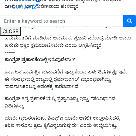
ರಣದೀಪ್‌ ಸಿಂಗ್‌ ಸುರ್ಜೀವಾಲಾ ಹೇಳಿದ್ದಾರೆ.
Contact
ರಾಜಧರ್ಮಪಾಲನೆ, ಗೌರವ, ಕರ್ತವ್ಯ ತ್ಯಾಗ ಹಾಗೂ ಸೇವೆಯ ಪ್ರತೀಕರಾದ
ಹನುಮಂತನನ್ನು ಒಂದು ಸಂಘಟನೆಗೆ ಹೋಲಿಕೆ ಮಾಡಿರುವುದು
CLOSE
ಹನುಮಂತನಿಗೆ ಮಾಡಿರುವ ಅವಮಾನ. ಪ್ರಧಾನಿ ನರೇಂದ್ರ ಮೋದಿ ಅವರು
ಹನುಮ ಭಕ್ತರ ಕ್ಷಮೆಯಾಚಿಸಬೇಕು ಎಂದು ಆಗ್ರಹಿಸಿದ್ದಾರೆ.
-----
ಕಾಂಗ್ರೆಸ್‌ ಪ್ರಣಾಳಿಕೆಯಲ್ಲಿ ಇರುವುದೇನು ?
ಕರ್ನಾಟಕ ಸಾರ್ವತ್ರಿಕ ಚುನಾವಣಿಗೆ ಇನ್ನು ಕೇಲವ ಏಳು ದಿನಗಳಷ್ಟೇ ಇವೆ.
ಈ ಸಂದರ್ಭದಲ್ಲಿ ರಾಜ್ಯದಲ್ಲಿ ಧರ್ಮದಂಗಲ್‌ ಪ್ರಾರಂಭವಾಗಿದ್ದು,
ಸಾರ್ವಜನಿಕರಲ್ಲೂ ಆತಂಕಕ್ಕೆ ಕಾರಣವಾಗಿದೆ.
ಕಾಂಗ್ರೆಸ್‌ ತನ್ನ ಪ್ರಣಾಳಿಕೆಯಲ್ಲಿ ಪ್ರಸ್ತಾಪಿಸಿದ್ದು ಇಷ್ಟು, “ಸಂವಿಧಾನದ
ವಿಧಿಗಳನ್ನು
ಯಾರೇ (ಭಜರಂಗದಖ, ಪಿಎಫ್‌ಐ ಯಾರೇ ಆಗಲಿ) ಉಲ್ಲಂಘಿಸಿದರೆ,
ಕಠಿಣ ಕಾನೂನು ಕ್ರಮ ಕೈಗೊಳ್ಳಲಾಗುವುದು” ಎಂದು ಉಲ್ಲೇಖಿಸಿತ್ತು.