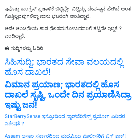
ಇವೊತ್ತು ಕಾಂಗ್ರೆಸ್‌ ಪ್ರಣಾಳಿಕೆ ಬಿಟ್ಟಿದ್ದೇ ಬಿಟ್ಟಿದ್ದು, ದೇವಸ್ಥಾನ ಹೇಗಿದೆ ಅಂತ
ಗೊತ್ತಿಲ್ಲದವುಗಳೆಲ್ಲಾ ನಾನು ಭಜರಂಗಿ ಅಂತಿದ್ದಾವೆ.
ಅದೇ ಆಂಜನೇಯ ಶಾಪ ನೆಲಸಮಗೊಳಿಸಿದವರಿಗೆ ತಟ್ಟದೇ ಇದ್ದಿತೆ ?
ಎಂದಿದ್ದಾರೆ.
ಈ ಸುದ್ದಿಗಳನ್ನು ಓದಿರಿ
ಸಿಹಿಸುದ್ದಿ: ಭಾರತದ ಸೇವಾ ವಲಯದಲ್ಲಿ
ಹೊಸ ದಾಖಲೆ!
ವಿಮಾನ ಪ್ರಯಾಣ; ಭಾರತದಲ್ಲಿ ಹೊಸ
ದಾಖಲೆ ಸೃಷ್ಟಿ, ಒಂದೇ ದಿನ ಪ್ರಯಾಣಿಸಿದ್ರಾ
ಇಷ್ಟು ಜನ!
StarBerrySense ಇಸ್ರೋದಿಂದ ಸ್ಟಾರ್‌ಬೆರಿಸೆನ್ಸ್ ಪ್ರಯೋಗ ಏನಿದರ
ವಿಶೇಷತೆ ?
Assam ಅಸ್ಸಾಂ ಸರ್ಕಾರದಿಂದ ಮದ್ಯಪ್ರಿಯ ಪೊಲೀಸರಿಗೆ ಬಿಗ್‌ ಶಾಕ್‌!