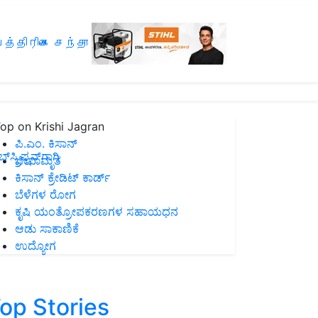
த்திரிகை சந்தா
op on Krishi Jagran
ಪಿ.ಎಂ. ಕಿಸಾನ್
ಸ್ಕ್ರಿಪ್ಷನ್‌ಗಾಗಿ
ಜೀವಾಮೃತ
ಕಿಸಾನ್ ಕ್ರೇಡಿಟ್ ಕಾರ್ಡ್
ಬೆಳೆಗಳ ರೋಗ
ಕೃಷಿ ಯಂತ್ರೋಪಕರಣಗಳ ಸಹಾಯಧನ
ಆಡು ಸಾಕಾಣಿಕೆ
ಉದ್ಯೋಗ
op Stories