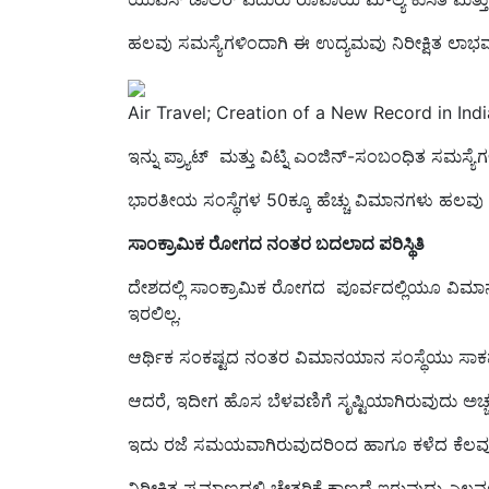
ಹಲ
ವು
ಸಮಸ್ಯೆಗಳಿಂದಾಗಿ
ಈ
ಉದ್ಯಮ
ವು ನಿರೀಕ್ಷಿತ ಲಾಭವನ
Air Travel; Creation of a New Record in Ind
ಇನ್ನು
ಪ್ರ್ಯಾಟ್
ಮತ್ತು ವಿಟ್ನಿ ಎಂಜಿನ್-ಸಂಬಂಧಿತ ಸಮಸ್ಯೆ
ಭಾರತೀಯ ಸಂಸ್ಥೆಗಳ 50ಕ್ಕೂ ಹೆಚ್ಚು ವಿಮಾನಗಳು ಹಲವು 
ಸಾಂಕ್ರಾಮಿಕ ರೋಗದ ನಂತರ
ಬದಲಾದ ಪರಿಸ್ಥಿತಿ
ದೇಶದಲ್ಲಿ ಸಾಂಕ್ರಾಮಿಕ ರೋಗದ ಪೂರ್ವದಲ್ಲಿಯೂ ವಿಮಾನಯಾ
ಇರಲಿಲ್ಲ.
ಆರ್ಥಿಕ ಸಂಕಷ್ಟದ ನಂತರ ವಿಮಾನಯಾನ ಸಂಸ್ಥೆಯು ಸಾಕಷ್ಟು
ಆದರೆ, ಇದೀಗ ಹೊಸ ಬೆಳವಣಿಗೆ ಸೃಷ್ಟಿಯಾಗಿರುವುದು ಅಚ್ಚರ
ಇದು ರಜೆ ಸಮಯವಾಗಿರುವುದರಿಂದ ಹಾಗೂ ಕಳೆದ ಕೆಲವು 
ನಿರೀಕ್ಷಿತ ಪ್ರಮಾಣದಲ್ಲಿ ಚೇತರಿಕೆ ಕಾಣದೆ ಇರುವುದು ಎಲ್ಲವ