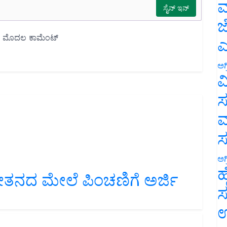
ಮ
ಜ
ಎ
ಅಗ
ವ
ಸ
ಮ
ಅಗ
ೇತನದ ಮೇಲೆ ಪಿಂಚಣಿಗೆ ಅರ್ಜಿ
ಹ
ಸ
ಉ