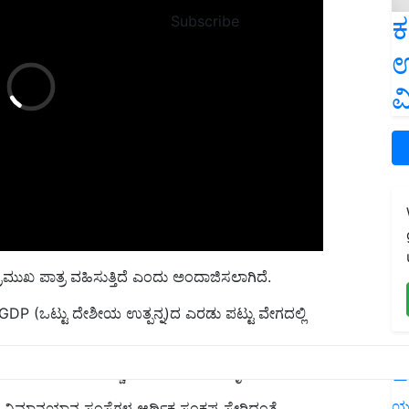
ಕ
Subscribe
ಉ
ವ
ರಮುಖ ಪಾತ್ರ ವಹಿಸುತ್ತಿದೆ ಎಂದು ಅಂದಾಜಿಸಲಾಗಿದೆ.
GDP (ಒಟ್ಟು ದೇಶೀಯ ಉತ್ಪನ್ನ)ದ ಎರಡು ಪಟ್ಟು ವೇಗದಲ್ಲಿ
ವುದರ ಹೊರತಾಗಿಯೂ
ಹೆಚ್ಚಿನ ವಾಯುಯಾನ ಟರ್ಬೈನ್ ಇಂಧನ ಬೆಲೆಗಳು
,
L
 ವಿಮಾನಯಾನ ಸಂಸ್ಥೆಗಳ ಆರ್ಥಿಕ ಸಂಕಷ್ಟ
ಸೇರಿದಂತೆ
ಯ