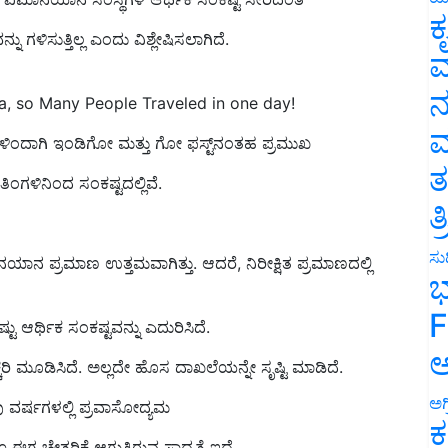
್ನು ಗಳಿಸುತ್ತಿಲ್ಲ ಎಂದು ವಿಶ್ಲೇಷಿಸಲಾಗಿದೆ.
ಕ
ವ
ia, so Many People Traveled in one day!
ನ
ಗಳಿಂದಾಗಿ ಇಂಡಿಗೋ ಮತ್ತು ಗೋ ಫಸ್ಟ್‌ನಂತಹ ಪ್ರಮುಖ
ಮ
ತಿಂಗಳಿನಿಂದ ಸಂಕಷ್ಟದಲ್ಲಿವೆ.
ತ
ತ
ನ ಪ್ರಮಾಣ ಉತ್ತಮವಾಗಿತ್ತು. ಆದರೆ, ನಿರೀಕ್ಷಿತ ಪ್ರಮಾಣದಲ್ಲಿ
ಸುದ
ಭ
 ಆರ್ಥಿಕ ಸಂಕಷ್ಟವನ್ನು ಎದುರಿಸಿದೆ.
F
ಿ ಮೂಡಿಸಿದೆ. ಅಲ್ಲದೇ ಹೊಸ ದಾಖಲೆಯನ್ನೇ ಸೃಷ್ಟಿ ಮಾಡಿದೆ.
ಅ
ವರ್ಷಗಳಲ್ಲಿ ಪ್ರವಾಸೋದ್ಯಮ
ಅಗ
ೂ ಈಗ ಚೇತರಿಕೆ ಆಗುತ್ತಿರುವ ಸಾಧ್ಯತೆ ಇದೆ.
ಕ