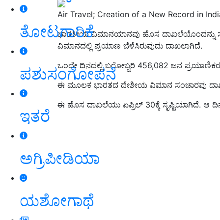
Air Travel; Creation of a New Record in Ind
ತೋಟಗಾರಿಕೆ
ಭಾರತೀಯ ವಿಮಾನಯಾನವು ಹೊಸ ದಾಖಲೆಯೊಂದನ್ನು ಸೃಷ
ವಿಮಾನದಲ್ಲಿ ಪ್ರಯಾಣ ಬೆಳೆಸಿರುವುದು ದಾಖಲಾಗಿದೆ.
ಒಂದೇ ದಿನದಲ್ಲಿ ಬರೋಬ್ಬರಿ 456,082 ಜನ
ಪ್ರಯಾಣಿಕ
ಪಶುಸಂಗೋಪನೆ
ಈ ಮೂಲಕ
ಭಾರತದ ದೇಶೀಯ ವಿಮಾನ ಸಂಚಾರವು ದಾ
ಈ ಹೊಸ ದಾಖಲೆಯು
ಏಪ್ರಿಲ್
30ಕ್ಕೆ ಸೃಷ್ಟಿಯಾಗಿದೆ. ಆ 
ಇತರೆ
ಅಗ್ರಿಪೀಡಿಯಾ
ಯಶೋಗಾಥೆ