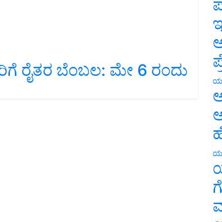
ಪ
ಇ
ಅ
ರಿಗೆ ರೈತರ ಬೆಂಬಲ: ಮೇ 6 ರಂದು
ಪ
ಯ
ಅ
ಅ
ಹ
ಯ
ಯ
ಗ
ಮ