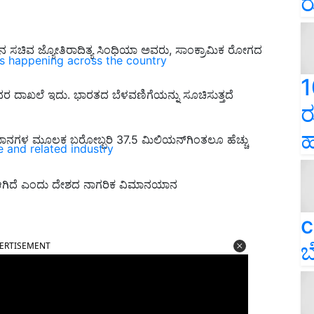
ರ
ಚಿವ ಜ್ಯೋತಿರಾದಿತ್ಯ ಸಿಂಧಿಯಾ ಅವರು, ಸಾಂಕ್ರಾಮಿಕ ರೋಗದ
ns happening across the country
1
ರ ದಾಖಲೆ ಇದು. ಭಾರತದ ಬೆಳವಣಿಗೆಯನ್ನು ಸೂಚಿಸುತ್ತದೆ
ರ
ಹ
ಾನಗಳ ಮೂಲಕ ಬರೋಬ್ಬರಿ 37.5 ಮಿಲಿಯನ್‌ಗಿಂತಲೂ ಹೆಚ್ಚು
e and related industry
ಆಗಿದೆ ಎಂದು
ದೇಶದ ನಾಗರಿಕ ವಿಮಾನಯಾನ
c
ERTISEMENT
ಬ