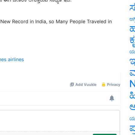
ಸ
a New Record in India, so Many People Traveled in
ಅಗ
ಹ
ಕ
ಯ
ines
airlines
ಇ
ಮ
N
ಹ
ಅ
ಯ
ಪ