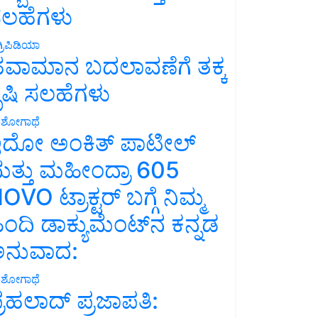
ಲಹೆಗಳು
್ರಿಪಿಡಿಯಾ
ವಾಮಾನ ಬದಲಾವಣೆಗೆ ತಕ್ಕ
ೃಷಿ ಸಲಹೆಗಳು
ಶೋಗಾಥೆ
ದೋ ಅಂಕಿತ್ ಪಾಟೀಲ್
ತ್ತು ಮಹೀಂದ್ರಾ 605
OVO ಟ್ರಾಕ್ಟರ್ ಬಗ್ಗೆ ನಿಮ್ಮ
ಿಂದಿ ಡಾಕ್ಯುಮೆಂಟ್‌ನ ಕನ್ನಡ
ನುವಾದ:
ಶೋಗಾಥೆ
್ರಹಲಾದ್ ಪ್ರಜಾಪತಿ: