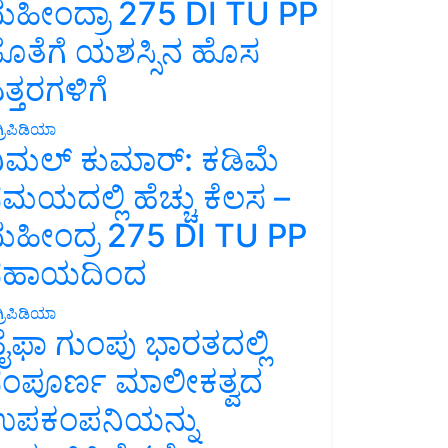
ಹೀಂದ್ರಾ 275 DI TU PP
ೊತೆಗೆ ಯಶಸ್ಸಿನ ಹೊಸ
ತ್ತರಗಳಿಗೆ
್ರಿಪಿಡಿಯಾ
ಿಮಲ್ ಕುಮಾರ್: ಕಡಿಮೆ
ಮಯದಲ್ಲಿ ಹೆಚ್ಚು ಕೆಲಸ –
ಹೀಂದ್ರ 275 DI TU PP
ಸಹಾಯದಿಂದ
್ರಿಪಿಡಿಯಾ
ೈಫಾ ಗುಂಪು ಭಾರತದಲ್ಲಿ
ಂಪೂರ್ಣ ಮಾಲೀಕತ್ವದ
ಪಕಂಪನಿಯನ್ನು