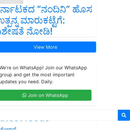
ರ್ನಾಟಕದ “ನಂದಿನಿ” ಹೊಸ
ತ್ಪನ್ನ ಮಾರುಕಟ್ಟೆಗೆ:
ಿಶೇಷತೆ ನೋಡಿ!
View More
We're on WhatsApp! Join our WhatsApp
group and get the most important
updates you need. Daily.
Join on WhatsApp
atest feeds
ಶೋಗಾಥೆ