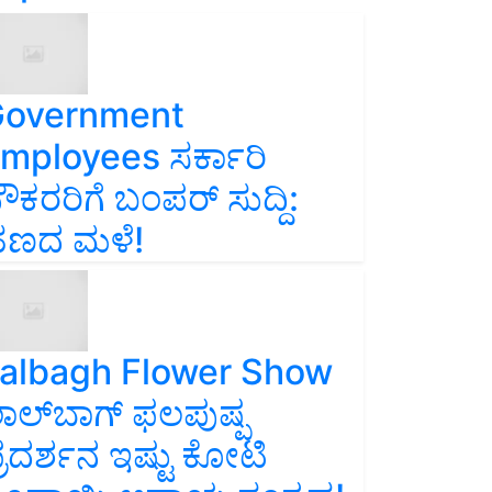
overnment
mployees ಸರ್ಕಾರಿ
ೌಕರರಿಗೆ ಬಂಪರ್‌ ಸುದ್ದಿ:
ಣದ ಮಳೆ!
albagh Flower Show
ಾಲ್‌ಬಾಗ್ ಫಲಪುಷ್ಪ
್ರದರ್ಶನ ಇಷ್ಟು ಕೋಟಿ