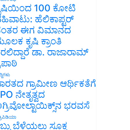
ೃಷಿಯಿಂದ 100 ಕೋಟಿ
ಹಿವಾಟು: ಹೆಲಿಕಾಪ್ಟರ್
ಂತರ ಈಗ ವಿಮಾನದ
ೂಲಕ ಕೃಷಿ ಕ್ರಾಂತಿ
ರಲಿದ್ದಾರೆ ಡಾ. ರಾಜಾರಾಮ್
್ರಿಪಾಠಿ
್ದಿಗಳು
ಾರತದ ಗ್ರಾಮೀಣ ಆರ್ಥಿಕತೆಗೆ
PO ನೇತೃತ್ವದ
ಗ್ರಿವೋಲ್ಟಾಯಿಕ್ಸ್‌ನ ಭರವಸೆ
್ರಿಪಿಡಿಯಾ
ಬ್ಬು ಬೆಳೆಯಲು ಸೂಕ್ತ