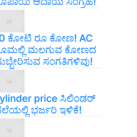
ೂಪಾಯಿ ಆದಾಯ ಸಂಗ್ರಹ!
0 ಕೋಟಿ ರೂ ಕೋಣ! AC
ೂಮಲ್ಲಿ ಮಲಗುವ ಕೋಣದ
ುಬ್ಬೇರಿಸುವ ಸಂಗತಿಗಳಿವು!
ylinder price ಸಿಲಿಂಡರ್‌
ೆಲೆಯಲ್ಲಿ ಭರ್ಜರಿ ಇಳಿಕೆ!