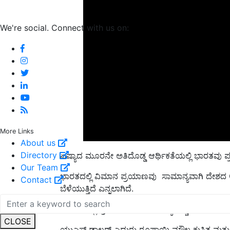
We're social. Connect with us on:
More Links
About us
ಏಷ್ಯಾದ ಮೂರನೇ ಅತಿದೊಡ್ಡ ಆರ್ಥಿಕತೆಯಲ್ಲಿ ಭಾರತವು ಪ್
Directory
ಭಾರತದಲ್ಲಿ
ವಿಮಾನ ಪ್ರಯಾಣವು
ಸಾಮಾನ್ಯವಾಗಿ ದೇಶದ
Our Team
ಬೆಳೆಯುತ್ತಿದೆ ಎನ್ನಲಾಗಿದೆ.
Contact
ವಿಮಾನದಲ್ಲಿ ಪ್ರಯಾಣಿಸುವವರ ಸಂಖ್ಯೆ ಹೆಚ್ಚಳವಾಗು
ಯುಎಸ್ ಡಾಲರ್ ಎದುರು ರೂಪಾಯಿ ಮೌಲ್ಯ ಕುಸಿತ ಮತ್ತು
CLOSE