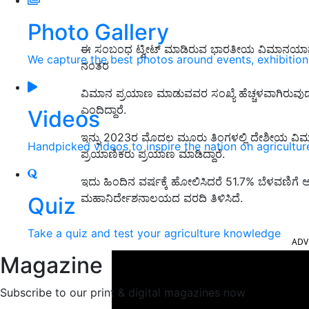
Photo Gallery
ಈ ಸಂಬಂಧ ಟ್ವೀಟ್‌ ಮಾಡಿರುವ ಭಾರತೀಯ ವಿಮಾನಯಾನ ಸ
We capture the best photos around events, exhibitio
ನಂತರ
ವಿಮಾನ ಪ್ರಯಾಣ ಮಾಡುವವರ ಸಂಖ್ಯೆ ಹೆಚ್ಚಳವಾಗಿರುವುದ
ಎಂದಿದ್ದಾರೆ.
Videos
ಇನ್ನು 2023ರ ಮೊದಲ ಮೂರು ತಿಂಗಳಲ್ಲಿ ದೇಶೀಯ ವಿಮ
Handpicked videos to inspire the nation on agricultur
ಪ್ರಯಾಣಿಕರು ಪ್ರಯಾಣ ಮಾಡಿದ್ದಾರೆ.
ಇದು ಹಿಂದಿನ ವರ್ಷಕ್ಕೆ ಹೋಲಿಸಿದರೆ
51.7% ಬೆಳವಣಿಗೆ 
ಮಹಾನಿರ್ದೇಶನಾಲ
ಯದ ವರದಿ ತಿಳಿಸಿದೆ.
Quiz
ADV
Take a quiz and test your agriculture knowledge
Magazine
Subscribe to our print & digital magazines now