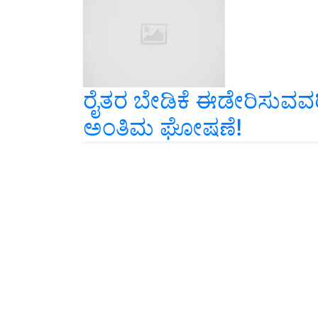
ರೈತರ ಬೇಡಿಕೆ ಈಡೇರಿಸುವವ
ಅಂತಿಮ ಘೋಷಣೆ!