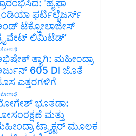
್ರಾರಂಭಿಸಿದೆ: ‘ಹೈಫಾ
ಂಡಿಯಾ ಫರ್ಟಿಲೈಜರ್ಸ್
ಂಡ್ ಟೆಕ್ನೋಲಾಜೀಸ್
್ರೈವೇಟ್ ಲಿಮಿಟೆಡ್’
ಶೋಗಾಥೆ
ಭಿಷೇಕ್ ತ್ಯಾಗಿ: ಮಹೀಂದ್ರಾ
ರ್ಜುನ್ 605 DI ಜೊತೆ
ೊಸ ಎತ್ತರಗಳಿಗೆ
ಶೋಗಾಥೆ
ೋಗೇಶ್ ಭೂತಡಾ:
ೋಸಂರಕ್ಷಣೆ ಮತ್ತು
ಹೀಂದ್ರಾ ಟ್ರ್ಯಾಕ್ಟರ್ ಮೂಲಕ