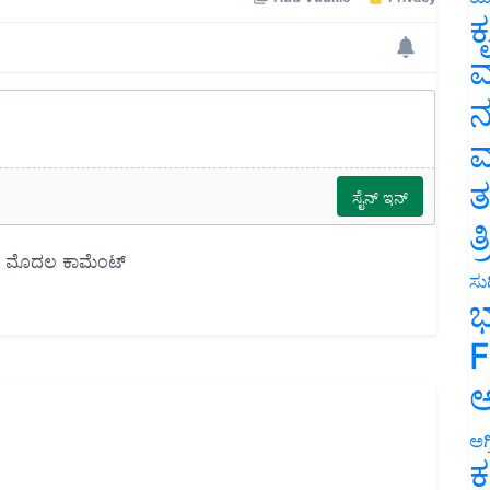
ಕ
ವ
ನ
ಮ
ತ
ತ
ಸುದ
ಭ
F
ಅ
ಅಗ
ಕ