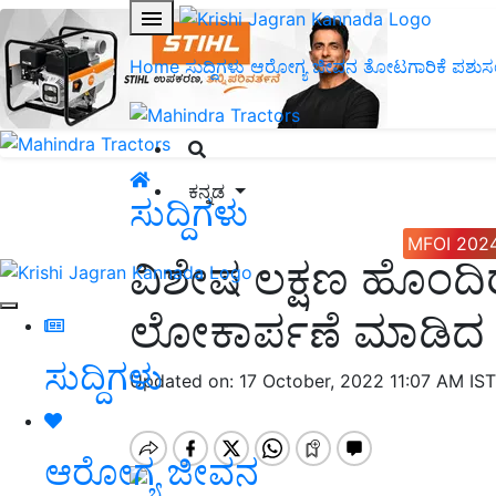
Home
ಸುದ್ದಿಗಳು
ಆರೋಗ್ಯ ಜೀವನ
ತೋಟಗಾರಿಕೆ
ಪಶುಸ
ಕನ್ನಡ
ಸುದ್ದಿಗಳು
MFOI 202
ವಿಶೇಷ ಲಕ್ಷಣ ಹೊಂದಿ
ಲೋಕಾರ್ಪಣೆ ಮಾಡಿದ ಪ
ಸುದ್ದಿಗಳು
Updated on: 17 October, 2022 11:07 AM IS
ಆರೋಗ್ಯ ಜೀವನ