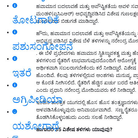
ಹವಾಮಾನ ಬದಲಾವಣೆ ಮತ್ತು ಅಪೌಷ್ಟಿಕತೆಯ ಅವಳಿ ಸವ
ಮಂಡಳಿ(ಐಸಿಎಆರ್) ಅಭಿವೃದ್ಧಿಪಡಿಸಿದ ವಿಶೇಷ ಗುಣಲಕ್ಷಣ
ತೋಟಗಾರಿಕೆ
ಮಂಗಳವಾರ ಬಿಡುಗಡೆ ಮಾಡಿದ್ದಾರೆ.
ಹೌದು, ಹವಾಮಾನ ಬದಲಾವಣೆ ಮತ್ತು ಅಪೌಷ್ಠಿಕತೆಯನ್
ಅಭಿವೃದ್ಧ ಪಡಿಸಿದ ವಿಶೇಷ ಬೆಳೆ ತಳಿಗಳನ್ನು ನರೇಂದ್ರ 
ಪಶುಸಂಗೋಪನೆ
. ಈ ಬೆಳೆ ಪ್ರಭೇದಗಳು ಹವಾಮಾನ ಸ್ಥಿತಿಸ್ಥಾಪಕತ್ವ ಮತ್ತ
ತಳಿಗಳಿಂದ ರೈತರಿಗೆ ಲಾಭವಾಗುವುದರೊಂದಿಗೆ ಆರೋಗ್ಯಕ್ಕೆ ಹ
ಆರ್ಥಿಕವಾಗಿ ಸಬಲರಾಗಬೇಕೆಂದು ಕರೆ ನೀಡಿದ್ದಾರೆ. ವಿಶೇ
ಇತರೆ
ಹೊಂದಿವೆ. ಕೆಲವು ತಳಿಗಳಲ್ಲಿರುವ ಅಂಶಗಳು ಮನುಷ್ಯ, ಪ್
ಆ ಕೊರತೆ ನೀಗಿಸಲಿದೆ. ರೈತರಿಗೆ ಹೆಚ್ಚಿನ ಖರ್ಚು ಬರದೆ ಅತೀ
ಎಂದು ಪ್ರಧಾನಿ ನರೇಂದ್ರ ಮೋದಿಯವರು ಕರೆ ನೀಡಿದ್ದಾರೆ.
ಅಗ್ರಿಪೀಡಿಯಾ
ಇಂದಿನ ತಾಂತ್ರಿಕ ಯುಗದಲ್ಲಿ ಹೊಸ ಹೊಸ ತಂತ್ರಜ್ಞಾನಗಳು ಆವ
ಅಳವಡಿಸಿಕೊಳ್ಳುವುದು ಅನಿವಾರ್ಯವಾಗಿದೆ. ಸಣ್ಣ ರೈತರೂ 
ತೊಡಗಿಸಿಕೊಳ್ಳಬಹುದು ಎಂದು ಸಲಹೆ ನೀಡಿದ್ದಾರೆ.
ಯಶೋಗಾಥೆ
ಹಾಗಾದರೆ 35 ವಿಶೇಷ ತಳಿಗಳು ಯಾವುವು?