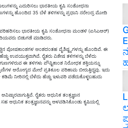
ಾಲುಗಳನ್ನು ಎದುರಿಸಲು ಭಾರತೀಯ ಕೃಷಿ ಸಂಶೋಧನಾ
ಗಳನ್ನು ಹೊಂದಿದ 35 ಬೆಳೆ ತಳಿಗಳನ್ನು ಪ್ರಧಾನಿ ನರೇಂದ್ರ ಮೋದಿ
G
ನು ಪರಿಹರಿಸಲು ಭಾರತೀಯ ಕೃಷಿ ಸಂಶೋಧನಾ ಮಂಡಳಿ (ಐಸಿಎಆರ್)
ಮೋದಿಯವರು ಬಿಡುಗಡೆ ಮಾಡಿದರು.
E
ನ
ು ಹೆಚ್ಚಿನ ಪೋಷಕಾಂಶಗಳ ಅಂಶದಂತಹ ವೈಶಿಷ್ಟ್ಯಗಳನ್ನು ಹೊಂದಿವೆ. ಈ
ೆಚ್ಚು ಉಪಯುಕ್ತವಾಗಿವೆ. ರೈತರು ವಿಶೇಷ ತಳಿಗಳನ್ನು ಬೆಳೆದು
ಹ
ಷ ಗುಣಗಳಿರುವ ಈ ತಳಿಗಳು ಪೌಷ್ಟಿಕಾಂಶ ನಿರೋಧಕ ಶಕ್ತಿಯನ್ನೂ
ರಾಣಿಗಳ ಆರೋಗ್ಯದ ಮೇಲೆ ಪ್ರತಿಕೂಲ ಪರಿಣಾಮ ಬೀರುತ್ತಿದ್ದವು. ಇದು
 ಕಡಿಮೆ ನೀರಿನಲ್ಲಿ ಬೆಳೆದು ಹೆಚ್ಚು ಇಳುವರಿ ಪಡೆದುಕೊಳ್ಳಬಹುದು
L
ಿಷ್ಕಾರವಾಗುತ್ತಿವೆ. ರೈತರು ಆಧುನಿಕ ತಂತ್ರಜ್ಞಾನ
ಸಹ ಆಧುನಿಕ ತಂತ್ರಜ್ಞಾನವನ್ನು ಅಳವಡಿಸಿಕೊಂಡು ಕೃಷಿಯಲ್ಲಿ
ಲ
ಪ