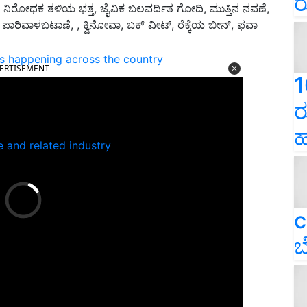
ರ
 ನಿರೋಧಕ ತಳಿಯ ಭತ್ತ, ಜೈವಿಕ ಬಲವರ್ದಿತ ಗೋದಿ, ಮುತ್ತಿನ ನವಣೆ,
ಪಾರಿವಾಳಬಟಾಣೆ, , ಕ್ವಿನೋವಾ, ಬಕ್ ವೀಟ್, ರೆಕ್ಕೆಯ ಬೀನ್, ಫವಾ
ns happening across the country
ERTISEMENT
1
ರ
ಹ
e and related industry
c
ಬ