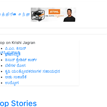
த்திரிகை சந்தா
op on Krishi Jagran
ಪಿ.ಎಂ. ಕಿಸಾನ್
ಸ್ಕ್ರಿಪ್ಷನ್‌ಗಾಗಿ
ಜೀವಾಮೃತ
ಕಿಸಾನ್ ಕ್ರೇಡಿಟ್ ಕಾರ್ಡ್
ಬೆಳೆಗಳ ರೋಗ
ಕೃಷಿ ಯಂತ್ರೋಪಕರಣಗಳ ಸಹಾಯಧನ
ಆಡು ಸಾಕಾಣಿಕೆ
ಉದ್ಯೋಗ
op Stories