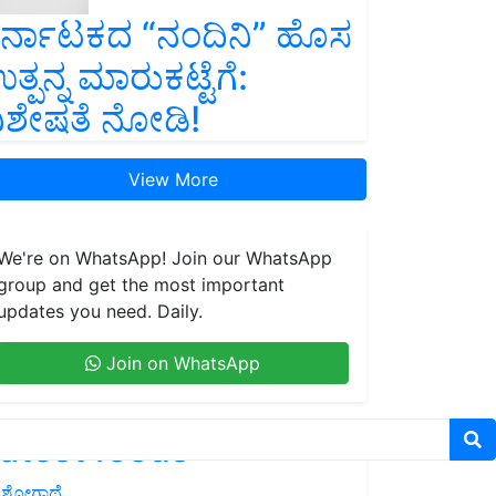
ರ್ನಾಟಕದ “ನಂದಿನಿ” ಹೊಸ
ತ್ಪನ್ನ ಮಾರುಕಟ್ಟೆಗೆ:
ಿಶೇಷತೆ ನೋಡಿ!
View More
We're on WhatsApp! Join our WhatsApp
group and get the most important
updates you need. Daily.
Join on WhatsApp
atest feeds
ಶೋಗಾಥೆ