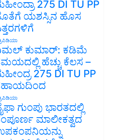
ಹೀಂದ್ರಾ 275 DI TU PP
ೊತೆಗೆ ಯಶಸ್ಸಿನ ಹೊಸ
ತ್ತರಗಳಿಗೆ
್ರಿಪಿಡಿಯಾ
ಿಮಲ್ ಕುಮಾರ್: ಕಡಿಮೆ
ಮಯದಲ್ಲಿ ಹೆಚ್ಚು ಕೆಲಸ –
ಹೀಂದ್ರ 275 DI TU PP
ಸಹಾಯದಿಂದ
್ರಿಪಿಡಿಯಾ
ೈಫಾ ಗುಂಪು ಭಾರತದಲ್ಲಿ
ಂಪೂರ್ಣ ಮಾಲೀಕತ್ವದ
ಪಕಂಪನಿಯನ್ನು