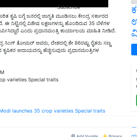
ಕ
Subscribe
 ಕೃಷಿ ಬಗ್ಗೆ ಜನರಲ್ಲಿ ಜಾಗೃತಿ ಮೂಡಿಸಲು ಕೇಂದ್ರ ಸರ್ಕಾರದ
ಉ
ಿದೆ. ಈ ನಿಟ್ಟಿನಲ್ಲಿ ವಿಶೇಷ ಲಕ್ಷಣಗಳನ್ನು ಹೊಂದಿರುವ 35 ಬೆಳೆಗಳ
ವ
ಮರ್ಪಿಸಿದ್ದಾರೆ ಎಂದು ಪ್ರಧಾನಮಂತ್ರಿ ಕಾರ್ಯಾಲಯ ಮಾಹಿತಿ ನೀಡಿದೆ.
್ರ ಸಿಂಗ್ ತೋಮರ್ ಅವರು, ದೇಶದಲ್ಲಿ ಶೇ 86ರಷ್ಟು ರೈತರು ಸಣ್ಣ
 ಕೃಷಿಕರ ಆದಾಯವನ್ನು ಹೆಚ್ಚಿಸುವುದು ಪ್ರಧಾನಮಂತ್ರಿಗಳ
PM
 varieties Special traits
odi launches 35 crop varieties
Special traits
L
ಯ