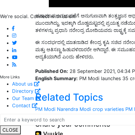
ಹವಾಮಾನ ಬದಲಾವಣೆಗೆ ಅನುಗುಣವಾಗಿ ತಂತ್ರಜ್ಞಾನ ಆಧಾರಿತ
We're social. Connect with us on:
ಮುಂದಾಗಿದ್ದು, ಇದಕ್ಕಾಗಿ ದೊಡ್ಡಮಟ್ಟದಲ್ಲಿ ಪ್ರಯತ್ನ ನಡೆಯ
ತಳಿಗಳನ್ನು ಪ್ರಧಾನಿ ನರೇಂದ್ರ ಮೋದಿಯವರು ರಾಷ್ಟ್ರಕ್ಕೆ ಸ
ಈ ಸಂದರ್ಭದಲ್ಲಿ ಮಾತನಾಡಿದ ಕೇಂದ್ರ ಕೃಷಿ ಸಚಿವ ನರೇಂದ
ಮತ್ತು ಅತಿಸಣ್ಣ ಹಿಡುವಳಿದಾರರೇ ಆಗಿದ್ದಾರೆ. ಈ ಸಮೂಹದ
ಆದ್ಯತೆಯಾಗಿದೆ ಎಂದು ಹೇಳಿದರು.
Published On:
28 September 2021, 04:34 
More Links
English Summary:
PM Modi launches 35 crop
About us
Directory
Related Topics
Our Team
Contact
PM Modi
Narendra Modi
crop varieties
PM M
Share your comments
CLOSE