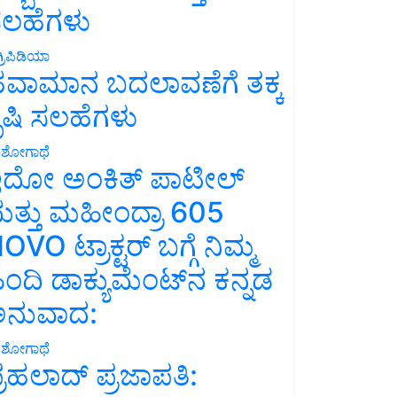
ಲಹೆಗಳು
್ರಿಪಿಡಿಯಾ
ವಾಮಾನ ಬದಲಾವಣೆಗೆ ತಕ್ಕ
ೃಷಿ ಸಲಹೆಗಳು
ಶೋಗಾಥೆ
ದೋ ಅಂಕಿತ್ ಪಾಟೀಲ್
ತ್ತು ಮಹೀಂದ್ರಾ 605
OVO ಟ್ರಾಕ್ಟರ್ ಬಗ್ಗೆ ನಿಮ್ಮ
ಿಂದಿ ಡಾಕ್ಯುಮೆಂಟ್‌ನ ಕನ್ನಡ
ನುವಾದ:
ಶೋಗಾಥೆ
್ರಹಲಾದ್ ಪ್ರಜಾಪತಿ: