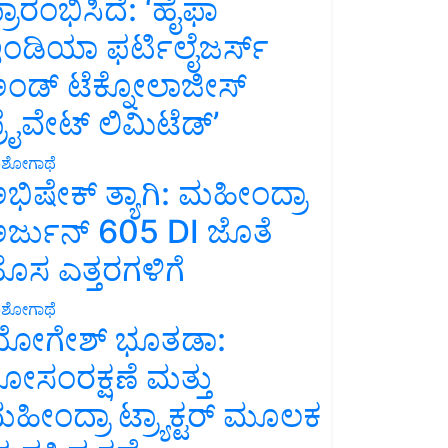
್ರಾರಂಭಿಸಿದೆ: ‘ಹೈಫಾ
ಂಡಿಯಾ ಫರ್ಟಿಲೈಜರ್ಸ್
ಂಡ್ ಟೆಕ್ನೋಲಾಜೀಸ್
್ರೈವೇಟ್ ಲಿಮಿಟೆಡ್’
ಶೋಗಾಥೆ
ಭಿಷೇಕ್ ತ್ಯಾಗಿ: ಮಹೀಂದ್ರಾ
ರ್ಜುನ್ 605 DI ಜೊತೆ
ೊಸ ಎತ್ತರಗಳಿಗೆ
ಶೋಗಾಥೆ
ೋಗೇಶ್ ಭೂತಡಾ:
ೋಸಂರಕ್ಷಣೆ ಮತ್ತು
ಹೀಂದ್ರಾ ಟ್ರ್ಯಾಕ್ಟರ್ ಮೂಲಕ