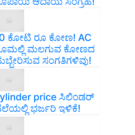
ೂಪಾಯಿ ಆದಾಯ ಸಂಗ್ರಹ!
0 ಕೋಟಿ ರೂ ಕೋಣ! AC
ೂಮಲ್ಲಿ ಮಲಗುವ ಕೋಣದ
ುಬ್ಬೇರಿಸುವ ಸಂಗತಿಗಳಿವು!
ylinder price ಸಿಲಿಂಡರ್‌
ೆಲೆಯಲ್ಲಿ ಭರ್ಜರಿ ಇಳಿಕೆ!