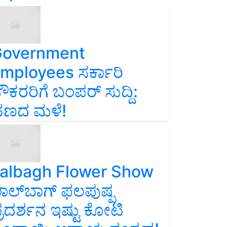
overnment
mployees ಸರ್ಕಾರಿ
ೌಕರರಿಗೆ ಬಂಪರ್‌ ಸುದ್ದಿ:
ಣದ ಮಳೆ!
albagh Flower Show
ಾಲ್‌ಬಾಗ್ ಫಲಪುಷ್ಪ
್ರದರ್ಶನ ಇಷ್ಟು ಕೋಟಿ