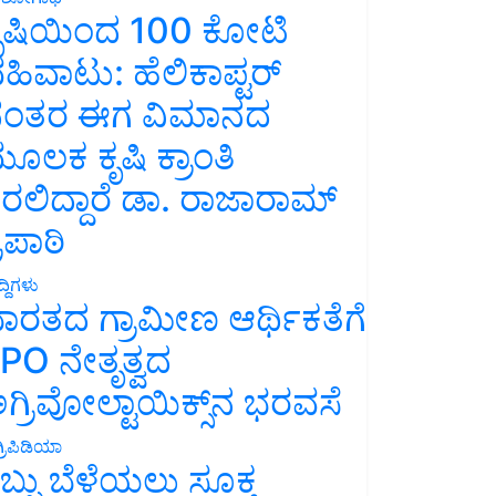
ೃಷಿಯಿಂದ 100 ಕೋಟಿ
ಹಿವಾಟು: ಹೆಲಿಕಾಪ್ಟರ್
ಂತರ ಈಗ ವಿಮಾನದ
ೂಲಕ ಕೃಷಿ ಕ್ರಾಂತಿ
ರಲಿದ್ದಾರೆ ಡಾ. ರಾಜಾರಾಮ್
್ರಿಪಾಠಿ
್ದಿಗಳು
ಾರತದ ಗ್ರಾಮೀಣ ಆರ್ಥಿಕತೆಗೆ
PO ನೇತೃತ್ವದ
ಗ್ರಿವೋಲ್ಟಾಯಿಕ್ಸ್‌ನ ಭರವಸೆ
್ರಿಪಿಡಿಯಾ
ಬ್ಬು ಬೆಳೆಯಲು ಸೂಕ್ತ