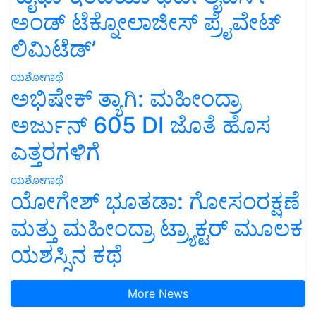
ಅಂಡ್ ಟೆಕ್ನೋಲಾಜೀಸ್ ಪ್ರೈವೇಟ್
ಲಿಮಿಟೆಡ್’
ಯಶೋಗಾಥೆ
ಅಭಿಷೇಕ್ ತ್ಯಾಗಿ: ಮಹೀಂದ್ರಾ
ಅರ್ಜುನ್ 605 DI ಜೊತೆ ಹೊಸ
ಎತ್ತರಗಳಿಗೆ
ಯಶೋಗಾಥೆ
ಯೋಗೇಶ್ ಭೂತಡಾ: ಗೋಸಂರಕ್ಷಣೆ
ಮತ್ತು ಮಹೀಂದ್ರಾ ಟ್ರ್ಯಾಕ್ಟರ್ ಮೂಲಕ
ಯಶಸ್ಸಿನ ಕಥೆ
More News