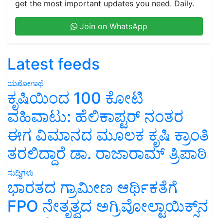
get the most important updates you need. Daily.
Join on WhatsApp
Latest feeds
ಯಶೋಗಾಥೆ
ಕೃಷಿಯಿಂದ 100 ಕೋಟಿ
ವಹಿವಾಟು: ಹೆಲಿಕಾಪ್ಟರ್ ನಂತರ
ಈಗ ವಿಮಾನದ ಮೂಲಕ ಕೃಷಿ ಕ್ರಾಂತಿ
ತರಲಿದ್ದಾರೆ ಡಾ. ರಾಜಾರಾಮ್ ತ್ರಿಪಾಠಿ
ಸುದ್ದಿಗಳು
ಭಾರತದ ಗ್ರಾಮೀಣ ಆರ್ಥಿಕತೆಗೆ
FPO ನೇತೃತ್ವದ ಅಗ್ರಿವೋಲ್ಟಾಯಿಕ್ಸ್‌ನ