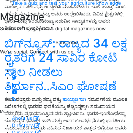
Take a quiz and test your agriculture knowledge
ವಾಣಿಜ್ಯ ಸಂಪರ್ಕವನ್ನು ಉದ್ದೇಶಿಸಿ ಮಾತನಾಡಿದರು. ಬಾಲಿ ಜಾತ್ರಾ" ಎಂಬ
ಹಳೆಯ ಸಂಪ್ರದಾಯವನ್ನು ಅವರು ಉಲ್ಲೇಖಿಸಿದರು. ವಿವಿಧ ಕ್ಷೇತ್ರಗಳಲ್ಲಿ
Magazine
ಭಾರತ ಮತ್ತು ಇಂಡೋನೇಷ್ಯಾ ನಡುವಿನ ಸಾಮ್ಯತೆಗಳನ್ನು ಅವರು
ವಿಶೇಷವಾಗಿ ಪ್ರಸ್ತಾಪಿಸಿದರು.
Subscribe to our print & digital magazines now
ಬಿಗ್‌ನ್ಯೂಸ್‌: ರಾಜ್ಯದ 34 ಲಕ್ಷ
Subscribe
We're social. Connect with us on:
ರೈತರಿಗೆ 24 ಸಾವಿರ ಕೋಟಿ
ಸಾಲ ನೀಡಲು
ತಿರ್ಮಾನ..ಸಿಎಂ ಘೋಷಣೆ
ಕಠಿಣ ಪರಿಶ್ರಮ ಮತ್ತು ತಮ್ಮ ದತ್ತು
ತಾಯ್ನಾಡಿಗಾಗಿ
ಸಮರ್ಪಣೆಯ ಮೂಲಕ
ವಿದೇಶಗಳಲ್ಲಿ ಭಾರತದ ಘನತೆಯನ್ನು ಹೆಚ್ಚಿಸಿದ್ದಕ್ಕಾಗಿ ಸಮುದಾಯದ
More Links
ಸದಸ್ಯರನ್ನು ಪ್ರಧಾನಮಂತ್ರಿಯವರು ಶ್ಲಾಘಿಸಿದರು. ಭಾರತ-ಇಂಡೋನೇಷ್ಯಾ
About us
ಬಾಂಧವ್ಯದ ಧನಾತ್ಮಕ ಹಾದಿ ಮತ್ತು ಅದರ ಬಲವರ್ಧನೆಯಲ್ಲಿ ಭಾರತೀಯ
Directory
ಸಮುದಾಯದ ಸದಸ್ಯರು ವಹಿಸಿದ ನಿರ್ಣಾಯಕ ಪಾತ್ರದ ಬಗ್ಗೆಯೂ ಅವರು
Our Team