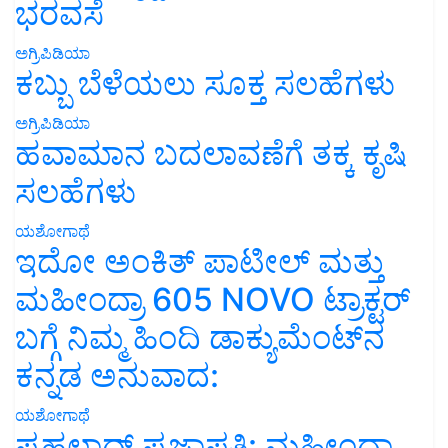
ಭರವಸೆ
ಅಗ್ರಿಪಿಡಿಯಾ
ಕಬ್ಬು ಬೆಳೆಯಲು ಸೂಕ್ತ ಸಲಹೆಗಳು
ಅಗ್ರಿಪಿಡಿಯಾ
ಹವಾಮಾನ ಬದಲಾವಣೆಗೆ ತಕ್ಕ ಕೃಷಿ
ಸಲಹೆಗಳು
ಯಶೋಗಾಥೆ
ಇದೋ ಅಂಕಿತ್ ಪಾಟೀಲ್ ಮತ್ತು
ಮಹೀಂದ್ರಾ 605 NOVO ಟ್ರಾಕ್ಟರ್
ಬಗ್ಗೆ ನಿಮ್ಮ ಹಿಂದಿ ಡಾಕ್ಯುಮೆಂಟ್‌ನ
ಕನ್ನಡ ಅನುವಾದ:
ಯಶೋಗಾಥೆ
ಪ್ರಹಲಾದ್ ಪ್ರಜಾಪತಿ: ಮಹೀಂದ್ರಾ