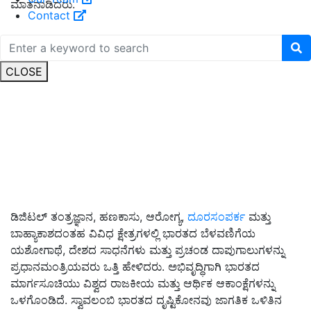
ಮಾತನಾಡಿದರು.
Contact
CLOSE
ಡಿಜಿಟಲ್ ತಂತ್ರಜ್ಞಾನ, ಹಣಕಾಸು, ಆರೋಗ್ಯ,
ದೂರಸಂಪರ್ಕ
ಮತ್ತು
ಬಾಹ್ಯಾಕಾಶದಂತಹ ವಿವಿಧ ಕ್ಷೇತ್ರಗಳಲ್ಲಿ ಭಾರತದ ಬೆಳವಣಿಗೆಯ
ಯಶೋಗಾಥೆ, ದೇಶದ ಸಾಧನೆಗಳು ಮತ್ತು ಪ್ರಚಂಡ ದಾಪುಗಾಲುಗಳನ್ನು
ಪ್ರಧಾನಮಂತ್ರಿಯವರು ಒತ್ತಿ ಹೇಳಿದರು. ಅಭಿವೃದ್ಧಿಗಾಗಿ ಭಾರತದ
ಮಾರ್ಗಸೂಚಿಯು ವಿಶ್ವದ ರಾಜಕೀಯ ಮತ್ತು ಆರ್ಥಿಕ ಆಕಾಂಕ್ಷೆಗಳನ್ನು
ಒಳಗೊಂಡಿದೆ. ಸ್ವಾವಲಂಬಿ ಭಾರತದ ದೃಷ್ಟಿಕೋನವು ಜಾಗತಿಕ ಒಳಿತಿನ