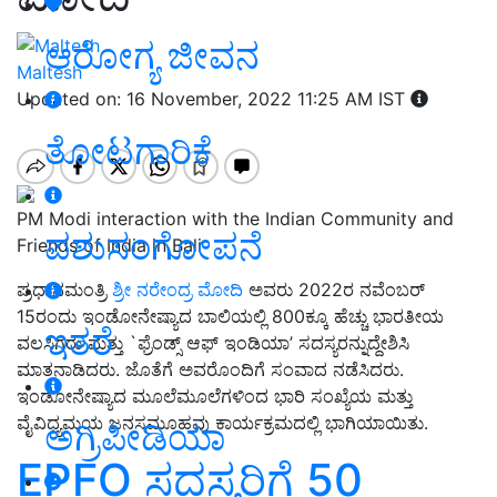
ಆರೋಗ್ಯ ಜೀವನ
Maltesh
Updated on: 16 November, 2022 11:25 AM IST
ತೋಟಗಾರಿಕೆ
PM Modi interaction with the Indian Community and
ಪಶುಸಂಗೋಪನೆ
Friends of India in Bali
ಪ್ರಧಾನಮಂತ್ರಿ
ಶ್ರೀ ನರೇಂದ್ರ ಮೋದಿ
ಅವರು 2022ರ ನವೆಂಬರ್
15ರಂದು ಇಂಡೋನೇಷ್ಯಾದ ಬಾಲಿಯಲ್ಲಿ 800ಕ್ಕೂ ಹೆಚ್ಚು ಭಾರತೀಯ
ಇತರೆ
ವಲಸಿಗರು ಮತ್ತು `ಫ್ರೆಂಡ್ಸ್ ಆಫ್ ಇಂಡಿಯಾ’ ಸದಸ್ಯರನ್ನುದ್ದೇಶಿಸಿ
ಮಾತನಾಡಿದರು. ಜೊತೆಗೆ ಅವರೊಂದಿಗೆ ಸಂವಾದ ನಡೆಸಿದರು.
ಇಂಡೋನೇಷ್ಯಾದ ಮೂಲೆಮೂಲೆಗಳಿಂದ ಭಾರಿ ಸಂಖ್ಯೆಯ ಮತ್ತು
ವೈವಿಧ್ಯಮಯ ಜನಸಮೂಹವು ಕಾರ್ಯಕ್ರಮದಲ್ಲಿ ಭಾಗಿಯಾಯಿತು.
ಅಗ್ರಿಪೀಡಿಯಾ
EPFO ​​ಸದಸ್ಯರಿಗೆ 50