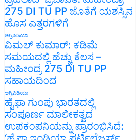
275 DI TU PP ಜೊತೆಗೆ ಯಶಸ್ಸಿನ
ಹೊಸ ಎತ್ತರಗಳಿಗೆ
ಅಗ್ರಿಪಿಡಿಯಾ
ವಿಮಲ್ ಕುಮಾರ್: ಕಡಿಮೆ
ಸಮಯದಲ್ಲಿ ಹೆಚ್ಚು ಕೆಲಸ –
ಮಹೀಂದ್ರ 275 DI TU PP
ಸಹಾಯದಿಂದ
ಅಗ್ರಿಪಿಡಿಯಾ
ಹೈಫಾ ಗುಂಪು ಭಾರತದಲ್ಲಿ
ಸಂಪೂರ್ಣ ಮಾಲೀಕತ್ವದ
ಉಪಕಂಪನಿಯನ್ನು ಪ್ರಾರಂಭಿಸಿದೆ:
‘ಹೈಫಾ ಇಂಡಿಯಾ ಫರ್ಟಿಲೈಜರ್ಸ್