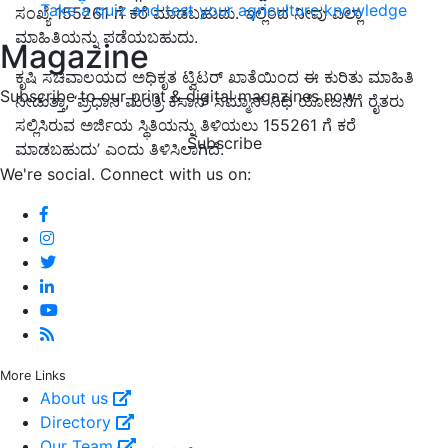
Take a quiz and test your agriculture knowledge
ಸಂಖ್ಯೆ 155261 ಗೆ ಕರೆ ಮಾಡಬಹುದು. ಇಲ್ಲಿಂದ ನೀವು ಎಲ್ಲಾ
ಮಾಹಿತಿಯನ್ನು ಪಡೆಯಬಹುದು.
Magazine
ಕೃಷಿ ಸಚಿವಾಲಯದ ಅಧಿಕೃತ ಟ್ವಿಟರ್ ಖಾತೆಯಿಂದ ಈ ಕುರಿತು ಮಾಹಿತಿ
Subscribe to our print & digital magazines now
ನೀಡುತ್ತಾ, ‘ಪ್ರಧಾನ ಮಂತ್ರಿ ಕಿಸಾನ್ ಸಮ್ಮಾನ್ ನಿಧಿ ಯೋಜನೆಗೆ ರೈತರು
ಸಲ್ಲಿಸಿರುವ ಅರ್ಜಿಯ ಸ್ಥಿತಿಯನ್ನು ತಿಳಿಯಲು 155261 ಗೆ ಕರೆ
Subscribe
ಮಾಡಬಹುದು
’
ಎಂದು ತಿಳಿಸಿಲಾಗಿದೆ.
We're social. Connect with us on:
More Links
About us
Directory
Our Team