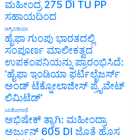
ಮಹೀಂದ್ರ 275 DI TU PP
ಸಹಾಯದಿಂದ
ಅಗ್ರಿಪಿಡಿಯಾ
ಹೈಫಾ ಗುಂಪು ಭಾರತದಲ್ಲಿ
ಸಂಪೂರ್ಣ ಮಾಲೀಕತ್ವದ
ಉಪಕಂಪನಿಯನ್ನು ಪ್ರಾರಂಭಿಸಿದೆ:
‘ಹೈಫಾ ಇಂಡಿಯಾ ಫರ್ಟಿಲೈಜರ್ಸ್
ಅಂಡ್ ಟೆಕ್ನೋಲಾಜೀಸ್ ಪ್ರೈವೇಟ್
ಲಿಮಿಟೆಡ್’
ಯಶೋಗಾಥೆ
ಅಭಿಷೇಕ್ ತ್ಯಾಗಿ: ಮಹೀಂದ್ರಾ
ಅರ್ಜುನ್ 605 DI ಜೊತೆ ಹೊಸ