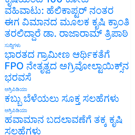
ವಹಿವಾಟು: ಹೆಲಿಕಾಪ್ಟರ್ ನಂತರ
ಈಗ ವಿಮಾನದ ಮೂಲಕ ಕೃಷಿ ಕ್ರಾಂತಿ
ತರಲಿದ್ದಾರೆ ಡಾ. ರಾಜಾರಾಮ್ ತ್ರಿಪಾಠಿ
ಸುದ್ದಿಗಳು
ಭಾರತದ ಗ್ರಾಮೀಣ ಆರ್ಥಿಕತೆಗೆ
FPO ನೇತೃತ್ವದ ಅಗ್ರಿವೋಲ್ಟಾಯಿಕ್ಸ್‌ನ
ಭರವಸೆ
ಅಗ್ರಿಪಿಡಿಯಾ
ಕಬ್ಬು ಬೆಳೆಯಲು ಸೂಕ್ತ ಸಲಹೆಗಳು
ಅಗ್ರಿಪಿಡಿಯಾ
ಹವಾಮಾನ ಬದಲಾವಣೆಗೆ ತಕ್ಕ ಕೃಷಿ
ಸಲಹೆಗಳು