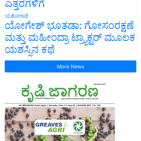
ಎತ್ತರಗಳಿಗೆ
ಯಶೋಗಾಥೆ
ಯೋಗೇಶ್ ಭೂತಡಾ: ಗೋಸಂರಕ್ಷಣೆ
ಮತ್ತು ಮಹೀಂದ್ರಾ ಟ್ರ್ಯಾಕ್ಟರ್ ಮೂಲಕ
ಯಶಸ್ಸಿನ ಕಥೆ
More News