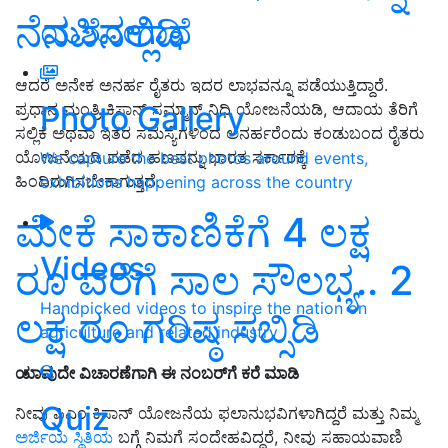
ನೆನಪಿನಲ್ಲಿಡಿ
ಯಶೋಗಾಥೆ
ಆದರೆ ಅನೇಕ ಅನರ್ಹ ರೈತರು ಇದರ ಲಾಭವನ್ನೂ ಪಡೆಯುತ್ತಿದ್ದಾರೆ.
Photo Gallery
ಪ್ರಧಾನ ಮಂತ್ರಿ ಕಿಸಾನ್ ಸಮ್ಮಾನ್ ನಿಧಿ ಯೋಜನೆಯಡಿ, ಆದಾಯ ತೆರಿಗೆ
ಸಲ್ಲಿಕೆ ಅಥವಾ ಇತರ ಸಮಸ್ಯೆಗಳಿಂದ ಅನರ್ಹರೆಂದು ಕಂಡುಬಂದ ರೈತರು
ಯೋಜನೆಯಡಿ ಪಡೆದ ಹಣವನ್ನು ಭಾರತ ಸರ್ಕಾರಕ್ಕೆ
We capture the best photos around events,
ಹಿಂದಿರುಗಿಸಬೇಕಾಗುತ್ತದೆ.
exhibitions happening across the country
ಮೇಕೆ ಸಾಕಾಣಿಕೆಗೆ 4 ಲಕ್ಷ
Videos
ರೂ ವರೆಗೆ ಸಾಲ ಸೌಲಭ್ಯ.. 2
Handpicked videos to inspire the nation on
ಲಕ್ಷ ರೂ ಗರಿಷ್ಠ ಸಬ್ಸಿಡಿ
agriculture and related industry
ಯಾವುದೇ ವಿಚಾರಣೆಗಾಗಿ ಈ ನಂಬರ್‌ಗೆ ಕರೆ ಮಾಡಿ
Quiz
ನೀವು ಪಿಎಂ ಕಿಸಾನ್ ಯೋಜನೆಯ ಫಲಾನುಭವಿಗಳಾಗಿದ್ದರೆ ಮತ್ತು ನಿಮ್ಮ
ಅರ್ಜಿಯ ಸ್ಥಿತಿಯ
ಬಗ್ಗೆ ನಿಮಗೆ ಸಂದೇಹವಿದ್ದರೆ, ನೀವು ಸಹಾಯವಾಣಿ