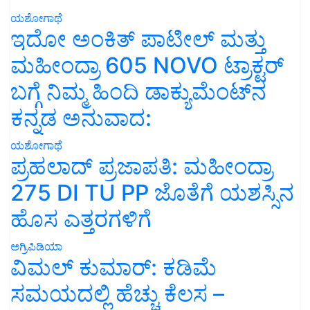
ಯಶೋಗಾಥೆ
ಇದೋ ಅಂಕಿತ್ ಪಾಟೀಲ್ ಮತ್ತು
ಮಹೀಂದ್ರಾ 605 NOVO ಟ್ರಾಕ್ಟರ್
ಬಗ್ಗೆ ನಿಮ್ಮ ಹಿಂದಿ ಡಾಕ್ಯುಮೆಂಟ್‌ನ
ಕನ್ನಡ ಅನುವಾದ:
ಯಶೋಗಾಥೆ
ಪ್ರಹಲಾದ್ ಪ್ರಜಾಪತಿ: ಮಹೀಂದ್ರಾ
275 DI TU PP ಜೊತೆಗೆ ಯಶಸ್ಸಿನ
ಹೊಸ ಎತ್ತರಗಳಿಗೆ
ಅಗ್ರಿಪಿಡಿಯಾ
ವಿಮಲ್ ಕುಮಾರ್: ಕಡಿಮೆ
ಸಮಯದಲ್ಲಿ ಹೆಚ್ಚು ಕೆಲಸ –