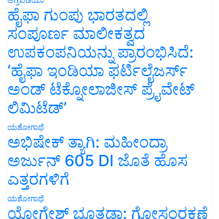
ಹೈಫಾ ಗುಂಪು ಭಾರತದಲ್ಲಿ
ಸಂಪೂರ್ಣ ಮಾಲೀಕತ್ವದ
ಉಪಕಂಪನಿಯನ್ನು ಪ್ರಾರಂಭಿಸಿದೆ:
‘ಹೈಫಾ ಇಂಡಿಯಾ ಫರ್ಟಿಲೈಜರ್ಸ್
ಅಂಡ್ ಟೆಕ್ನೋಲಾಜೀಸ್ ಪ್ರೈವೇಟ್
ಲಿಮಿಟೆಡ್’
ಯಶೋಗಾಥೆ
ಅಭಿಷೇಕ್ ತ್ಯಾಗಿ: ಮಹೀಂದ್ರಾ
ಅರ್ಜುನ್ 605 DI ಜೊತೆ ಹೊಸ
ಎತ್ತರಗಳಿಗೆ
ಯಶೋಗಾಥೆ
ಯೋಗೇಶ್ ಭೂತಡಾ: ಗೋಸಂರಕ್ಷಣೆ