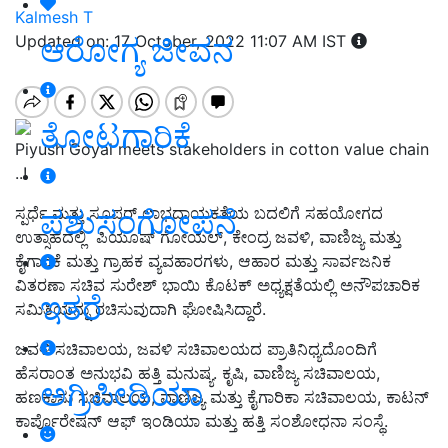
Kalmesh T
ಆರೋಗ್ಯ ಜೀವನ
Updated on: 17 October, 2022 11:07 AM IST
ತೋಟಗಾರಿಕೆ
Piyush Goyal meets stakeholders in cotton value chain
..!
ಪಶುಸಂಗೋಪನೆ
ಸ್ಪರ್ಧೆ ಮತ್ತು ಸೂಪರ್ ಲಾಭದಾಯಕತೆಯ ಬದಲಿಗೆ ಸಹಯೋಗದ
ಉತ್ಸಾಹದಲ್ಲಿ ಪಿಯೂಷ್ ಗೋಯಲ್, ಕೇಂದ್ರ ಜವಳಿ, ವಾಣಿಜ್ಯ ಮತ್ತು
ಕೈಗಾರಿಕೆ ಮತ್ತು ಗ್ರಾಹಕ ವ್ಯವಹಾರಗಳು, ಆಹಾರ ಮತ್ತು ಸಾರ್ವಜನಿಕ
ವಿತರಣಾ ಸಚಿವ ಸುರೇಶ್ ಭಾಯಿ ಕೊಟಕ್ ಅಧ್ಯಕ್ಷತೆಯಲ್ಲಿ ಅನೌಪಚಾರಿಕ
ಇತರೆ
ಸಮಿತಿಯನ್ನು ರಚಿಸುವುದಾಗಿ ಘೋಷಿಸಿದ್ದಾರೆ.
ಜವಳಿ ಸಚಿವಾಲಯ, ಜವಳಿ ಸಚಿವಾಲಯದ ಪ್ರಾತಿನಿಧ್ಯದೊಂದಿಗೆ
ಹೆಸರಾಂತ ಅನುಭವಿ ಹತ್ತಿ ಮನುಷ್ಯ. ಕೃಷಿ, ವಾಣಿಜ್ಯ ಸಚಿವಾಲಯ,
ಅಗ್ರಿಪೀಡಿಯಾ
ಹಣಕಾಸು ಸಚಿವಾಲಯ, ವಾಣಿಜ್ಯ ಮತ್ತು ಕೈಗಾರಿಕಾ ಸಚಿವಾಲಯ, ಕಾಟನ್
ಕಾರ್ಪೊರೇಷನ್ ಆಫ್ ಇಂಡಿಯಾ ಮತ್ತು ಹತ್ತಿ ಸಂಶೋಧನಾ ಸಂಸ್ಥೆ.