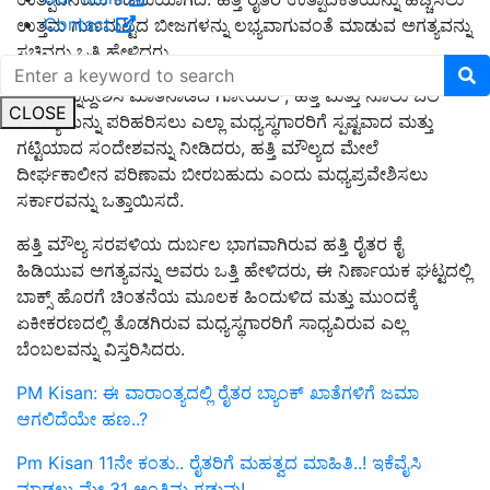
Contact
ಉತ್ತಮ ಗುಣಮಟ್ಟದ ಬೀಜಗಳನ್ನು ಲಭ್ಯವಾಗುವಂತೆ ಮಾಡುವ ಅಗತ್ಯವನ್ನು
ಸಚಿವರು ಒತ್ತಿ ಹೇಳಿದರು.
ಸಭೆಯನ್ನುದ್ದೇಶಿಸಿ ಮಾತನಾಡಿದ ಗೋಯಲ್, ಹತ್ತಿ ಮತ್ತು ನೂಲು ಬೆಲೆ
CLOSE
ಸಮಸ್ಯೆಯನ್ನು ಪರಿಹರಿಸಲು ಎಲ್ಲಾ ಮಧ್ಯಸ್ಥಗಾರರಿಗೆ ಸ್ಪಷ್ಟವಾದ ಮತ್ತು
ಗಟ್ಟಿಯಾದ ಸಂದೇಶವನ್ನು ನೀಡಿದರು, ಹತ್ತಿ ಮೌಲ್ಯದ ಮೇಲೆ
ದೀರ್ಘಕಾಲೀನ ಪರಿಣಾಮ ಬೀರಬಹುದು ಎಂದು ಮಧ್ಯಪ್ರವೇಶಿಸಲು
ಸರ್ಕಾರವನ್ನು ಒತ್ತಾಯಿಸದೆ.
ಹತ್ತಿ ಮೌಲ್ಯ ಸರಪಳಿಯ ದುರ್ಬಲ ಭಾಗವಾಗಿರುವ ಹತ್ತಿ ರೈತರ ಕೈ
ಹಿಡಿಯುವ ಅಗತ್ಯವನ್ನು ಅವರು ಒತ್ತಿ ಹೇಳಿದರು, ಈ ನಿರ್ಣಾಯಕ ಘಟ್ಟದಲ್ಲಿ
ಬಾಕ್ಸ್ ಹೊರಗೆ ಚಿಂತನೆಯ ಮೂಲಕ ಹಿಂದುಳಿದ ಮತ್ತು ಮುಂದಕ್ಕೆ
ಏಕೀಕರಣದಲ್ಲಿ ತೊಡಗಿರುವ ಮಧ್ಯಸ್ಥಗಾರರಿಗೆ ಸಾಧ್ಯವಿರುವ ಎಲ್ಲ
ಬೆಂಬಲವನ್ನು ವಿಸ್ತರಿಸಿದರು.
PM Kisan: ಈ ವಾರಾಂತ್ಯದಲ್ಲಿ ರೈತರ ಬ್ಯಾಂಕ್‌ ಖಾತೆಗಳಿಗೆ ಜಮಾ
ಆಗಲಿದೆಯೇ ಹಣ..?
Pm Kisan 11ನೇ ಕಂತು.. ರೈತರಿಗೆ ಮಹತ್ವದ ಮಾಹಿತಿ..! ಇಕೆವೈಸಿ
ಮಾಡಲು ಮೇ 31 ಅಂತಿಮ ಗಡುವು!