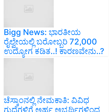
Bigg News: ಭಾರತೀಯ
ರೈಲ್ವೇಯಲ್ಲಿ ಬರೋಬ್ಬರಿ 72,000
ಉದ್ಯೋಗ ಕಡಿತ..! ಕಾರಣವೇನು..?
ಚೆಸ್ಕಾಂನಲ್ಲಿ ನೇಮಕಾತಿ: ವಿವಿಧ
ಗುದ್ದೆಗಳಿಗೆ ಅರ್ಹ ಅಭ್ಯರ್ಥಿಗಳಿಂದ