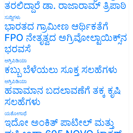
ತರಲಿದ್ದಾರೆ ಡಾ. ರಾಜಾರಾಮ್ ತ್ರಿಪಾಠಿ
ಸುದ್ದಿಗಳು
ಭಾರತದ ಗ್ರಾಮೀಣ ಆರ್ಥಿಕತೆಗೆ
FPO ನೇತೃತ್ವದ ಅಗ್ರಿವೋಲ್ಟಾಯಿಕ್ಸ್‌ನ
ಭರವಸೆ
ಅಗ್ರಿಪಿಡಿಯಾ
ಕಬ್ಬು ಬೆಳೆಯಲು ಸೂಕ್ತ ಸಲಹೆಗಳು
ಅಗ್ರಿಪಿಡಿಯಾ
ಹವಾಮಾನ ಬದಲಾವಣೆಗೆ ತಕ್ಕ ಕೃಷಿ
ಸಲಹೆಗಳು
ಯಶೋಗಾಥೆ
ಇದೋ ಅಂಕಿತ್ ಪಾಟೀಲ್ ಮತ್ತು