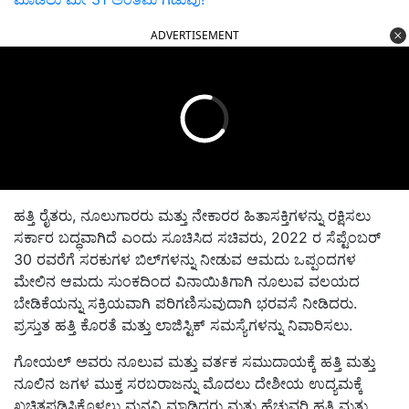
ADVERTISEMENT
ಹತ್ತಿ ರೈತರು, ನೂಲುಗಾರರು ಮತ್ತು ನೇಕಾರರ ಹಿತಾಸಕ್ತಿಗಳನ್ನು ರಕ್ಷಿಸಲು
ಸರ್ಕಾರ ಬದ್ಧವಾಗಿದೆ ಎಂದು ಸೂಚಿಸಿದ ಸಚಿವರು, 2022 ರ ಸೆಪ್ಟೆಂಬರ್
30 ರವರೆಗೆ ಸರಕುಗಳ ಬಿಲ್‌ಗಳನ್ನು ನೀಡುವ ಆಮದು ಒಪ್ಪಂದಗಳ
ಮೇಲಿನ ಆಮದು ಸುಂಕದಿಂದ ವಿನಾಯಿತಿಗಾಗಿ ನೂಲುವ ವಲಯದ
ಬೇಡಿಕೆಯನ್ನು ಸಕ್ರಿಯವಾಗಿ ಪರಿಗಣಿಸುವುದಾಗಿ ಭರವಸೆ ನೀಡಿದರು.
ಪ್ರಸ್ತುತ ಹತ್ತಿ ಕೊರತೆ ಮತ್ತು ಲಾಜಿಸ್ಟಿಕ್ ಸಮಸ್ಯೆಗಳನ್ನು ನಿವಾರಿಸಲು.
ಗೋಯಲ್ ಅವರು ನೂಲುವ ಮತ್ತು ವರ್ತಕ ಸಮುದಾಯಕ್ಕೆ ಹತ್ತಿ ಮತ್ತು
ನೂಲಿನ ಜಗಳ ಮುಕ್ತ ಸರಬರಾಜನ್ನು ಮೊದಲು ದೇಶೀಯ ಉದ್ಯಮಕ್ಕೆ
ಖಚಿತಪಡಿಸಿಕೊಳ್ಳಲು ಮನವಿ ಮಾಡಿದರು ಮತ್ತು ಹೆಚ್ಚುವರಿ ಹತ್ತಿ ಮತ್ತು