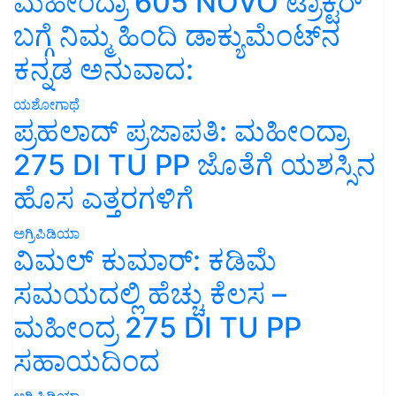
ಮಹೀಂದ್ರಾ 605 NOVO ಟ್ರಾಕ್ಟರ್
ಬಗ್ಗೆ ನಿಮ್ಮ ಹಿಂದಿ ಡಾಕ್ಯುಮೆಂಟ್‌ನ
ಕನ್ನಡ ಅನುವಾದ:
ಯಶೋಗಾಥೆ
ಪ್ರಹಲಾದ್ ಪ್ರಜಾಪತಿ: ಮಹೀಂದ್ರಾ
275 DI TU PP ಜೊತೆಗೆ ಯಶಸ್ಸಿನ
ಹೊಸ ಎತ್ತರಗಳಿಗೆ
ಅಗ್ರಿಪಿಡಿಯಾ
ವಿಮಲ್ ಕುಮಾರ್: ಕಡಿಮೆ
ಸಮಯದಲ್ಲಿ ಹೆಚ್ಚು ಕೆಲಸ –
ಮಹೀಂದ್ರ 275 DI TU PP
ಸಹಾಯದಿಂದ
ಅಗ್ರಿಪಿಡಿಯಾ