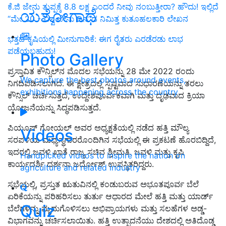
ಕೆ.ಜಿ ಜೇನು ತುಪ್ಪಕ್ಕೆ 8.8 ಲಕ್ಷ ಎಂದರೆ ನೀವು ನಂಬುತ್ತೀರಾ? ಹೌದು! ಇಲ್ಲಿದೆ
ಯಶೋಗಾಥೆ
“ಮೇ 20 - ವಿಶ್ವ ಜೇನು ದಿನ”ದ ನಿಮಿತ್ತ ಕುತೂಹಲಕಾರಿ ಲೇಖನ
ಭತ್ತದ ಕೃಷಿಯಲ್ಲಿ ಮೀನುಗಾರಿಕೆ: ಈಗ ರೈತರು ಎರಡೆರಡು ಲಾಭ
ಪಡೆಯಬಹುದು!
Photo Gallery
ಪ್ರಸ್ತಾವಿತ ಕೌನ್ಸಿಲ್‌ನ ಮೊದಲ ಸಭೆಯನ್ನು 28 ಮೇ 2022 ರಂದು
We capture the best photos around events,
ನಿಗದಿಪಡಿಸಲಾಗಿದೆ. ಈ ಕ್ಷೇತ್ರದಲ್ಲಿ ಸ್ಪಷ್ಟವಾದ ಸುಧಾರಣೆಯನ್ನು ತರಲು
exhibitions happening across the country
ಕೌನ್ಸಿಲ್ ಚರ್ಚಿಸುತ್ತದೆ, ಉದ್ದೇಶಪೂರ್ವಕವಾಗಿ ಮತ್ತು ದೃಢವಾದ ಕ್ರಿಯಾ
ಯೋಜನೆಯನ್ನು ಸಿದ್ಧಪಡಿಸುತ್ತದೆ.
ಪಿಯೂಷ್ ಗೋಯಲ್ ಅವರ ಅಧ್ಯಕ್ಷತೆಯಲ್ಲಿ ನಡೆದ ಹತ್ತಿ ಮೌಲ್ಯ
Videos
ಸರಪಳಿಯ ಮಧ್ಯಸ್ಥಗಾರರೊಂದಿಗಿನ ಸಭೆಯಲ್ಲಿ ಈ ಪ್ರಕಟಣೆ ಹೊರಬಿದ್ದಿದೆ,
ಇದರಲ್ಲಿ ಜವಳಿ ಖಾತೆ ರಾಜ್ಯ ಸಚಿವ ಶ್ರೀಮತಿ. ಜವಳಿ ಮತ್ತು ಕೃಷಿ
Handpicked videos to inspire the nation on
ಕಾರ್ಯದರ್ಶಿ ದರ್ಶನಾ ಜರ್ದೋಶ್ ಉಪಸ್ಥಿತರಿದ್ದರು.
agriculture and related industry
ಸಭೆಯಲ್ಲಿ, ಪ್ರಸ್ತುತ ಋತುವಿನಲ್ಲಿ ಕಂಡುಬರುವ ಅಭೂತಪೂರ್ವ ಬೆಲೆ
ಏರಿಕೆಯನ್ನು ಪರಿಹರಿಸಲು ತುರ್ತು ಆಧಾರದ ಮೇಲೆ ಹತ್ತಿ ಮತ್ತು ಯಾರ್ಡ್
Quiz
ಬೆಲೆಗಳನ್ನು ಮೃದುಗೊಳಿಸಲು ಅಭಿಪ್ರಾಯಗಳು ಮತ್ತು ಸಲಹೆಗಳ ಅಡ್ಡ-
ವಿಭಾಗವನ್ನು ಚರ್ಚಿಸಲಾಯಿತು. ಹತ್ತಿ ಉತ್ಪಾದನೆಯು ದೇಶದಲ್ಲಿ ಅತಿದೊಡ್ಡ