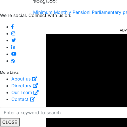
ಇದನ್ನು ಓದಿರಿ:
Minimum Monthly Pension! Parliamentary pane
We're social. Connect with us on:
ADV
More Links
About us
Directory
Our Team
Contact
CLOSE