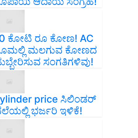
ೂಪಾಯಿ ಆದಾಯ ಸಂಗ್ರಹ!
0 ಕೋಟಿ ರೂ ಕೋಣ! AC
ೂಮಲ್ಲಿ ಮಲಗುವ ಕೋಣದ
ುಬ್ಬೇರಿಸುವ ಸಂಗತಿಗಳಿವು!
ylinder price ಸಿಲಿಂಡರ್‌
ೆಲೆಯಲ್ಲಿ ಭರ್ಜರಿ ಇಳಿಕೆ!