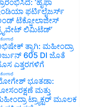
್ರಾರಂಭಿಸಿದೆ: ‘ಹೈಫಾ
ಂಡಿಯಾ ಫರ್ಟಿಲೈಜರ್ಸ್
ಂಡ್ ಟೆಕ್ನೋಲಾಜೀಸ್
್ರೈವೇಟ್ ಲಿಮಿಟೆಡ್’
ಶೋಗಾಥೆ
ಭಿಷೇಕ್ ತ್ಯಾಗಿ: ಮಹೀಂದ್ರಾ
ರ್ಜುನ್ 605 DI ಜೊತೆ
ೊಸ ಎತ್ತರಗಳಿಗೆ
ಶೋಗಾಥೆ
ೋಗೇಶ್ ಭೂತಡಾ:
ೋಸಂರಕ್ಷಣೆ ಮತ್ತು
ಹೀಂದ್ರಾ ಟ್ರ್ಯಾಕ್ಟರ್ ಮೂಲಕ