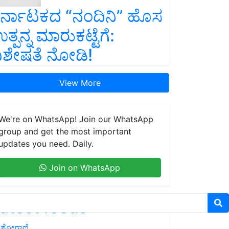
ರ್ನಾಟಕದ “ನಂದಿನಿ” ಹೊಸ
ತ್ಪನ್ನ ಮಾರುಕಟ್ಟೆಗೆ:
ಿಶೇಷತೆ ನೋಡಿ!
View More
We're on WhatsApp! Join our WhatsApp
group and get the most important
updates you need. Daily.
Join on WhatsApp
atest feeds
ಶೋಗಾಥೆ