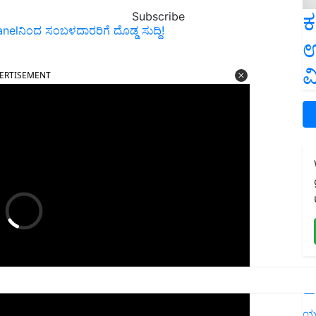
ಕ
Subscribe
lನಿಂದ ಸಂಬಳದಾರರಿಗೆ ದೊಡ್ಡ ಸುದ್ದಿ!
ಉ
ERTISEMENT
ವ
L
ಯ