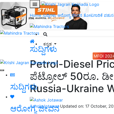
Home
ಸುದ್ದಿಗಳು
ಆರೋಗ್ಯ ಜೀವನ
ತೋಟಗಾರಿಕೆ
ಪಶುಸ
ಕನ್ನಡ
ಸುದ್ದಿಗಳು
MFOI 202
Petrol-Diesel Pri
ಪೆಟ್ರೋಲ್ 50ರೂ. ಡೀಸ
ಸುದ್ದಿಗಳು
Russia-Ukraine 
ಆರೋಗ್ಯ ಜೀವನ
Ashok Jotawar
Updated on: 17 October, 2