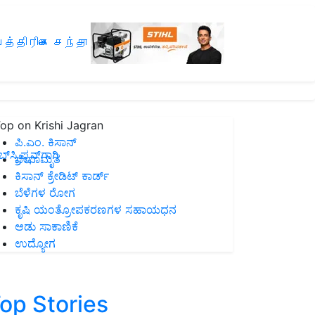
த்திரிகை சந்தா
op on Krishi Jagran
ಪಿ.ಎಂ. ಕಿಸಾನ್
ಸ್ಕ್ರಿಪ್ಷನ್‌ಗಾಗಿ
ಜೀವಾಮೃತ
ಕಿಸಾನ್ ಕ್ರೇಡಿಟ್ ಕಾರ್ಡ್
ಬೆಳೆಗಳ ರೋಗ
ಕೃಷಿ ಯಂತ್ರೋಪಕರಣಗಳ ಸಹಾಯಧನ
ಆಡು ಸಾಕಾಣಿಕೆ
ಉದ್ಯೋಗ
op Stories