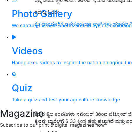
ಇಲ್ಲ ಎಂದು ತೈಲ ಕಂಪನಿ ಹೇಳಿದೆ. ಇದಾದ ನಂತರವೂ ಮು
Photo Gallery
ಇದನ್ನು ಓದಿರಿ:
ರೈತ ಬಾಂಧವರಿಗೆ ಅನುಕೂಲವಾದ ಆ್ಯಪ್ ಗಳು ಯಾವವು
We capture the best photos around events, exhibitio
Videos
Handpicked videos to inspire the nation on agricultur
Quiz
Take a quiz and test your agriculture knowledge
Magazine
ಇಲ್ಲಿನ ತೈಲ ಕಂಪನಿಗಳು ನವೆಂಬರ್ 3ರಿಂದ ಪೆಟ್ರೋಲ್ ಬ
ತೈಲವು ಬ್ಯಾರೆಲ್‌ಗೆ $ 33 ಕ್ಕಿಂತ ಹೆಚ್ಚು ಹೆಚ್ಚಾಗಿದೆ ಮತ
Subscribe to our print & digital magazines now