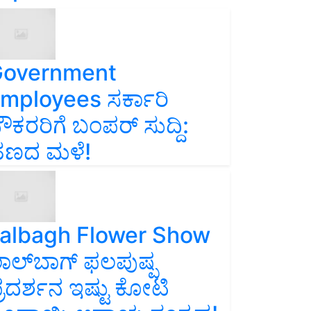
overnment
mployees ಸರ್ಕಾರಿ
ೌಕರರಿಗೆ ಬಂಪರ್‌ ಸುದ್ದಿ:
ಣದ ಮಳೆ!
albagh Flower Show
ಾಲ್‌ಬಾಗ್ ಫಲಪುಷ್ಪ
್ರದರ್ಶನ ಇಷ್ಟು ಕೋಟಿ