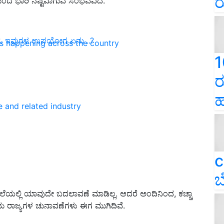
ರ
ಂದೆ ಭಾರಿ ನಷ್ಟವಾಗುವ ಸಂಭವವಿದೆ.
 ?. ಇವುಗಳ ಉಪಯೋಗ ಏನು ..?
ns happening across the country
1
ರ
ಹ
e and related industry
c
ಬ
ೆಲೆಯಲ್ಲಿ ಯಾವುದೇ ಬದಲಾವಣೆ ಮಾಡಿಲ್ಲ. ಆದರೆ ಅಂದಿನಿಂದ, ಕಚ್ಚಾ
್ತು ಐದು ರಾಜ್ಯಗಳ ಚುನಾವಣೆಗಳು ಈಗ ಮುಗಿದಿವೆ.