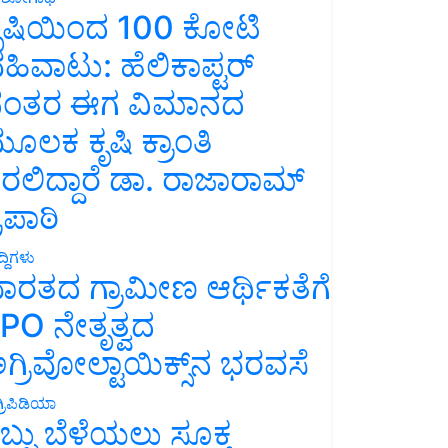
ೃಷಿಯಿಂದ 100 ಕೋಟಿ
ಹಿವಾಟು: ಹೆಲಿಕಾಪ್ಟರ್
ಂತರ ಈಗ ವಿಮಾನದ
ೂಲಕ ಕೃಷಿ ಕ್ರಾಂತಿ
ರಲಿದ್ದಾರೆ ಡಾ. ರಾಜಾರಾಮ್
್ರಿಪಾಠಿ
್ದಿಗಳು
ಾರತದ ಗ್ರಾಮೀಣ ಆರ್ಥಿಕತೆಗೆ
PO ನೇತೃತ್ವದ
ಗ್ರಿವೋಲ್ಟಾಯಿಕ್ಸ್‌ನ ಭರವಸೆ
್ರಿಪಿಡಿಯಾ
ಬ್ಬು ಬೆಳೆಯಲು ಸೂಕ್ತ