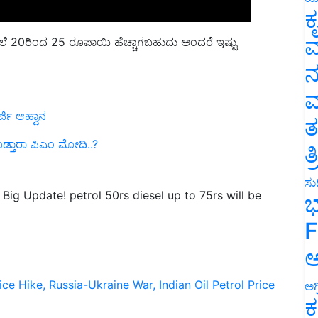
ಕ
ಬೆಲೆ 20ರಿಂದ 25 ರೂಪಾಯಿ ಹೆಚ್ಚಾಗಬಹುದು ಅಂದರೆ ಇಷ್ಟು
ವ
ನ
ಮ
ಜಿ ಆಹ್ವಾನ
ತ
 ಕೊಡ್ತಾರಾ ಪಿಎಂ ಮೋದಿ..?
ತ
 Big Update! petrol 50rs diesel up to 75rs will be
ಸುದ
ಭ
F
ಅ
ice Hike,
Russia-Ukraine War,
Indian Oil
Petrol Price
ಅಗ
ಕ