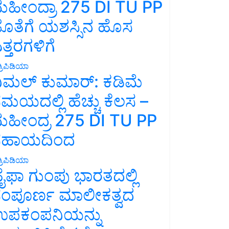
ಹೀಂದ್ರಾ 275 DI TU PP
ೊತೆಗೆ ಯಶಸ್ಸಿನ ಹೊಸ
ತ್ತರಗಳಿಗೆ
್ರಿಪಿಡಿಯಾ
ಿಮಲ್ ಕುಮಾರ್: ಕಡಿಮೆ
ಮಯದಲ್ಲಿ ಹೆಚ್ಚು ಕೆಲಸ –
ಹೀಂದ್ರ 275 DI TU PP
ಸಹಾಯದಿಂದ
್ರಿಪಿಡಿಯಾ
ೈಫಾ ಗುಂಪು ಭಾರತದಲ್ಲಿ
ಂಪೂರ್ಣ ಮಾಲೀಕತ್ವದ
ಪಕಂಪನಿಯನ್ನು