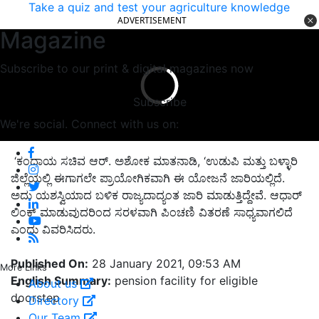
Take a quiz and test your agriculture knowledge
ADVERTISEMENT
Magazine
Subscribe to our print & digital magazines now
Subscribe
We're social. Connect with us on:
‘ಕಂದಾಯ ಸಚಿವ ಆರ್. ಅಶೋಕ ಮಾತನಾಡಿ, ‘ಉಡುಪಿ ಮತ್ತು ಬಳ್ಳಾರಿ
ಜಿಲ್ಲೆಯಲ್ಲಿ ಈಗಾಗಲೇ ಪ್ರಾಯೋಗಿಕವಾಗಿ ಈ ಯೋಜನೆ ಜಾರಿಯಲ್ಲಿದೆ.
ಅದು ಯಶಸ್ವಿಯಾದ ಬಳಿಕ ರಾಜ್ಯದಾದ್ಯಂತ ಜಾರಿ ಮಾಡುತ್ತಿದ್ದೇವೆ. ಆಧಾರ್‌
ಲಿಂಕ್ ಮಾಡುವುದರಿಂದ ಸರಳವಾಗಿ ಪಿಂಚಣಿ ವಿತರಣೆ ಸಾಧ್ಯವಾಗಲಿದೆ
ಎಂದು ವಿವರಿಸಿದರು.
Published On:
28 January 2021, 09:53 AM
More Links
English Summary:
pension facility for eligible
About us
doorstep
Directory
Our Team