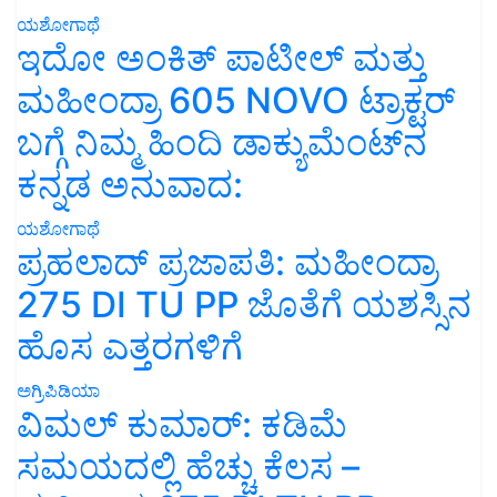
ಯಶೋಗಾಥೆ
ಇದೋ ಅಂಕಿತ್ ಪಾಟೀಲ್ ಮತ್ತು
ಮಹೀಂದ್ರಾ 605 NOVO ಟ್ರಾಕ್ಟರ್
ಬಗ್ಗೆ ನಿಮ್ಮ ಹಿಂದಿ ಡಾಕ್ಯುಮೆಂಟ್‌ನ
ಕನ್ನಡ ಅನುವಾದ:
ಯಶೋಗಾಥೆ
ಪ್ರಹಲಾದ್ ಪ್ರಜಾಪತಿ: ಮಹೀಂದ್ರಾ
275 DI TU PP ಜೊತೆಗೆ ಯಶಸ್ಸಿನ
ಹೊಸ ಎತ್ತರಗಳಿಗೆ
ಅಗ್ರಿಪಿಡಿಯಾ
ವಿಮಲ್ ಕುಮಾರ್: ಕಡಿಮೆ
ಸಮಯದಲ್ಲಿ ಹೆಚ್ಚು ಕೆಲಸ –