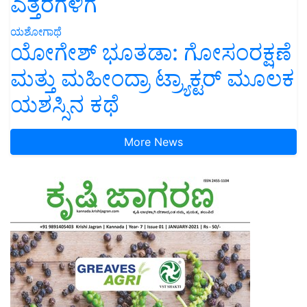
ಎತ್ತರಗಳಿಗೆ
ಯಶೋಗಾಥೆ
ಯೋಗೇಶ್ ಭೂತಡಾ: ಗೋಸಂರಕ್ಷಣೆ
ಮತ್ತು ಮಹೀಂದ್ರಾ ಟ್ರ್ಯಾಕ್ಟರ್ ಮೂಲಕ
ಯಶಸ್ಸಿನ ಕಥೆ
More News