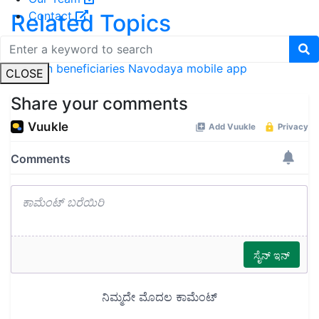
Contact
Related Topics
pension facility for eligible doorstep
pension facility
pension beneficiaries
Navodaya mobile app
CLOSE
Share your comments