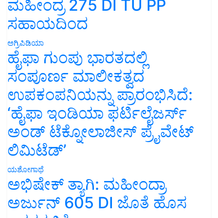
ಮಹೀಂದ್ರ 275 DI TU PP
ಸಹಾಯದಿಂದ
ಅಗ್ರಿಪಿಡಿಯಾ
ಹೈಫಾ ಗುಂಪು ಭಾರತದಲ್ಲಿ
ಸಂಪೂರ್ಣ ಮಾಲೀಕತ್ವದ
ಉಪಕಂಪನಿಯನ್ನು ಪ್ರಾರಂಭಿಸಿದೆ:
‘ಹೈಫಾ ಇಂಡಿಯಾ ಫರ್ಟಿಲೈಜರ್ಸ್
ಅಂಡ್ ಟೆಕ್ನೋಲಾಜೀಸ್ ಪ್ರೈವೇಟ್
ಲಿಮಿಟೆಡ್’
ಯಶೋಗಾಥೆ
ಅಭಿಷೇಕ್ ತ್ಯಾಗಿ: ಮಹೀಂದ್ರಾ
ಅರ್ಜುನ್ 605 DI ಜೊತೆ ಹೊಸ