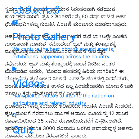
ಯಶೋಗಾಥೆ
ಸ್ವಯಂ ಪ್ರೇರಿತ ಪಿಂಚಣಿ ಅಭಿಯಾನ ನಿರಂತರವಾಗಿ ನಡೆಯುವ
ಕಾರ್ಯಕ್ರಮವಾಗಿದೆ. ಪ್ರತಿ 3 ತಿಂಗಳಿಗೊಮ್ಮೆ 60 ವರ್ಷ ದಾಟಿದ ಅರ್ಹ
ಫಲಾನುಭವಿಗಳನ್ನು ಗುರುತಿಸಿ ಪಿಂಚಣಿ ಮಂಜೂರು ಮಾಡಲಾಗುವುದು.
Photo Gallery
ಅರ್ಹ ಫಲಾನುಭವಿಗಳನ್ನು ಗುರುತಿಸಿ, ಅವರ ಮನೆ ಬಾಗಿಲಲ್ಲೇ ಪಿಂಚಣಿ
ಮಂಜೂರಾತಿ ಮಾಡುವ ‘ನವೋದಯ’ ಆ್ಯಪ್ ಮತ್ತು ತಂತ್ರಾಂಶಕ್ಕೆ
We capture the best photos around events,
ಮುಖ್ಯಮಂತ್ರಿ ಬಿ.ಎಸ್‌. ಯಡಿಯೂರಪ್ಪ ಚಾಲನೆ ನೀಡಿದ್ದಾರೆ.
exhibitions happening across the country
ನವೋದಯ’ ಆ್ಯಪ್ ಮತ್ತು ತಂತ್ರಾಂಶಕ್ಕೆ ಚಾಲನೆ ನೀಡಿದ ನಂತರ
ಮಾತನಾಡಿದ ಅವರು, ‘ಮೊದಲ ಹಂತದಲ್ಲಿ ಹಿರಿಯ ನಾಗರಿಕರಿಗೆ ಈ
ಯೋಜನೆಯ ಪ್ರಯೋಜನ ಸಿಗಲಿದೆ. ಎರಡನೇ ಹಂತದಲ್ಲಿ ವಿಧವೆಯರು,
Videos
ಅಂಗವಿಕಲರು ಸೇರಿದಂತೆ ಉಳಿದ ಎಲ್ಲ ಪಿಂಚಣಿದಾರರಿಗೆ ಯೋಜನೆ ಜಾರಿ
ಮಾಡಲು ಕ್ರಮ ವಹಿಸಲಾಗುವುದು’ ಎಂದರು.
Handpicked videos to inspire the nation on
agriculture and related industry
ಫಲಾನುಭವಿಗಳನ್ನು ಕಂದಾಯ ಇಲಾಖೆಯೇ ಗುರುತಿಸಿ ಪಿಂಚಣಿ ನೀಡಲಿದೆ.
ಹೆಚ್ಚು ಮಂದಿಗೆ ನೆರವಾಗಲು ವಾರ್ಷಿಕ ಆದಾಯ ಮಿತಿಯನ್ನು 12 ಸಾವಿರ
ರೂಪಾಯಿಯಿಂದ 35 ಸಾವಿರ ರೂಪಾಯಿಯವರೆಗೆ ವಿಸ್ತರಿಸಲಾಗಿದೆ.
Quiz
ಇದರಿಂದಾಗಿ ಮಾಸಿಕ 3000 ರೂಪಾಯಿ ಒಳಗಿನ ಆದಾಯವುಳ್ಳ ಅರ್ಹರು
ಮಾಸಾಶನ ಪಡೆಯಲು ನೆರವಾಗಲಿದೆ. ಎಂದರು.