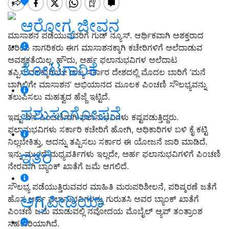
ಆರೋಗ್ಯ ಜೀವನ
ಮಾಸಾಶನ ಪಡೆಯುವವರಿಗೆ ಗುಡ್ ನ್ಯೂಸ್. ಆರ್ಥಿಕವಾಗಿ ಅಶಕ್ತರಾದ
ಹಿರಿಯ ನಾಗರಿಕರು ಈಗ ಮಾಸಾಶನಕ್ಕಾಗಿ ಕಚೇರಿಗಳಿಗೆ ಅಲೆದಾಡುವ
ಅವಶ್ಯಕತೆಯಿಲ್ಲ. ಹೌದು, ಅರ್ಹ ಫಲಾನುಭವಿಗಳ ಅಲೆದಾಟ
ತೋಟಗಾರಿಕೆ
ತಪ್ಪಿಸುವದಕ್ಕಾಗಿಯೇ ರಾಜ್ಯ ಸರ್ಕಾರ ದೇಶದಲ್ಲಿ ಮೊದಲ ಬಾರಿಗೆ ‘ಮನೆ
ಬಾಗಿಲಿಗೇ ಮಾಸಾಶನ’ ಅಭಿಯಾನದ ಮೂಲಕ ಪಿಂಚಣಿ ಸೌಲಭ್ಯವನ್ನು
ತಲುಪಿಸಲು ಮಹತ್ವದ ಹೆಜ್ಜೆ ಇಟ್ಟಿದೆ.
ಪಶುಸಂಗೋಪನೆ
ಇಷ್ಟು ದಿನ ಪಿಂಚಣಿಗಾಗಿ ಫಲಾನುಭವಿಗಳು ಕಷ್ಟಪಡುತ್ತಿದ್ದರು.
ಫಲಾನುಭವಿಗಳು ಸರ್ಕಾರಿ ಕಚೇರಿಗೆ ಹೋಗಿ, ಅಧಿಕಾರಿಗಳ ಬಳಿ ಕೈ ಕಟ್ಟಿ
ನಿಲ್ಲಬೇಕಿತ್ತು, ಅದನ್ನು ತಪ್ಪಿಸಲು ಸರ್ಕಾರ ಈ ಯೋಜನೆ ಜಾರಿ ಮಾಡಿದೆ.
ಇತರೆ
ಇನ್ನು ಮುಂದೆ ಮಧ್ಯವರ್ತಿಗಳು ಇಲ್ಲದೇ, ಅರ್ಹ ಫಲಾನುಭವಿಗಳಿಗೆ ಪಿಂಚಣಿ
ನೇರವಾಗಿ ಬ್ಯಾಂಕ್‌ ಖಾತೆಗೆ ಜಮೆ ಆಗಲಿದೆ.
ಸೌಲಭ್ಯ ಪಡೆಯುತ್ತಿರುವವರ ಮಾಹಿತಿ ಮರುಪರಿಶೀಲನೆ, ಪರಿಷ್ಕರಣೆ ಜತೆಗೆ
ಅಗ್ರಿಪೀಡಿಯಾ
ಹೊಸ ಅರ್ಹ ಫಲಾನುಭವಿಗಳನ್ನು ಗುರುತಸಿ ಅವರ ಬ್ಯಾಂಕ್ ಖಾತೆಗೆ
ಪಿಂಚಣಿ ಜಮೆ ಮಾಡುವಲ್ಲಿ ನವೋದಯ ಮೊಬೈಲ್ ಆ್ಯಪ್ ತಂತ್ರಾಂಶ
ಸಹಕಾರಿಯಾಗಿದೆ.