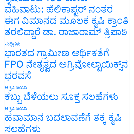
ವಹಿವಾಟು: ಹೆಲಿಕಾಪ್ಟರ್ ನಂತರ
ಈಗ ವಿಮಾನದ ಮೂಲಕ ಕೃಷಿ ಕ್ರಾಂತಿ
ತರಲಿದ್ದಾರೆ ಡಾ. ರಾಜಾರಾಮ್ ತ್ರಿಪಾಠಿ
ಸುದ್ದಿಗಳು
ಭಾರತದ ಗ್ರಾಮೀಣ ಆರ್ಥಿಕತೆಗೆ
FPO ನೇತೃತ್ವದ ಅಗ್ರಿವೋಲ್ಟಾಯಿಕ್ಸ್‌ನ
ಭರವಸೆ
ಅಗ್ರಿಪಿಡಿಯಾ
ಕಬ್ಬು ಬೆಳೆಯಲು ಸೂಕ್ತ ಸಲಹೆಗಳು
ಅಗ್ರಿಪಿಡಿಯಾ
ಹವಾಮಾನ ಬದಲಾವಣೆಗೆ ತಕ್ಕ ಕೃಷಿ
ಸಲಹೆಗಳು