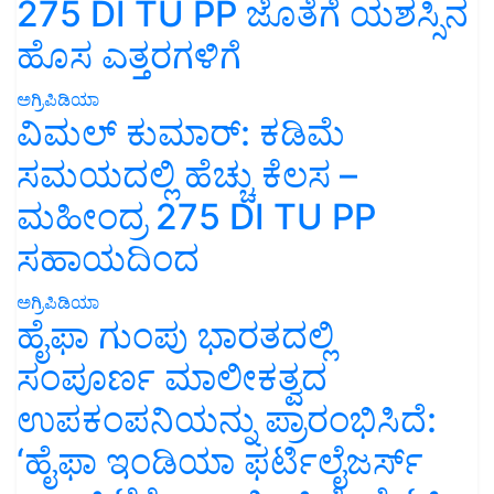
275 DI TU PP ಜೊತೆಗೆ ಯಶಸ್ಸಿನ
ಹೊಸ ಎತ್ತರಗಳಿಗೆ
ಅಗ್ರಿಪಿಡಿಯಾ
ವಿಮಲ್ ಕುಮಾರ್: ಕಡಿಮೆ
ಸಮಯದಲ್ಲಿ ಹೆಚ್ಚು ಕೆಲಸ –
ಮಹೀಂದ್ರ 275 DI TU PP
ಸಹಾಯದಿಂದ
ಅಗ್ರಿಪಿಡಿಯಾ
ಹೈಫಾ ಗುಂಪು ಭಾರತದಲ್ಲಿ
ಸಂಪೂರ್ಣ ಮಾಲೀಕತ್ವದ
ಉಪಕಂಪನಿಯನ್ನು ಪ್ರಾರಂಭಿಸಿದೆ:
‘ಹೈಫಾ ಇಂಡಿಯಾ ಫರ್ಟಿಲೈಜರ್ಸ್