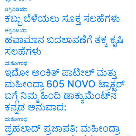
ಅಗ್ರಿಪಿಡಿಯಾ
ಕಬ್ಬು ಬೆಳೆಯಲು ಸೂಕ್ತ ಸಲಹೆಗಳು
ಅಗ್ರಿಪಿಡಿಯಾ
ಹವಾಮಾನ ಬದಲಾವಣೆಗೆ ತಕ್ಕ ಕೃಷಿ
ಸಲಹೆಗಳು
ಯಶೋಗಾಥೆ
ಇದೋ ಅಂಕಿತ್ ಪಾಟೀಲ್ ಮತ್ತು
ಮಹೀಂದ್ರಾ 605 NOVO ಟ್ರಾಕ್ಟರ್
ಬಗ್ಗೆ ನಿಮ್ಮ ಹಿಂದಿ ಡಾಕ್ಯುಮೆಂಟ್‌ನ
ಕನ್ನಡ ಅನುವಾದ:
ಯಶೋಗಾಥೆ
ಪ್ರಹಲಾದ್ ಪ್ರಜಾಪತಿ: ಮಹೀಂದ್ರಾ