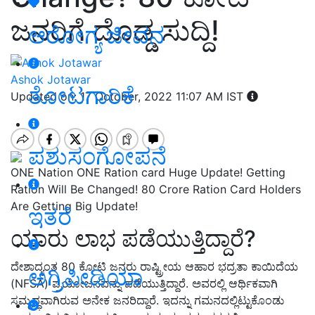
ಜನರಿಗೆ ದೊಡ್ಡ ಸುದ್ದಿ!
ಆರೋಗ್ಯ ಜೀವನ
Ashok Jotawar
ತೋಟಗಾರಿಕೆ
Updated on: 17 October, 2022 11:07 AM IST
ಪಶುಸಂಗೋಪನೆ
ONE Nation ONE Ration card Huge Update! Getting
Ration Will Be Changed! 80 Crore Ration Card Holders
Are Getting Big Update!
ಇತರೆ
ಯಾರು ಲಾಭ ಪಡೆಯುತ್ತಿದ್ದಾರೆ?
ದೇಶಾದ್ಯಂತ 80 ಕೋಟಿ ಜನರು ರಾಷ್ಟ್ರೀಯ ಆಹಾರ ಭದ್ರತಾ ಕಾಯಿದೆಯ
ಅಗ್ರಿಪೀಡಿಯಾ
(NFSA) ಪ್ರಯೋಜನವನ್ನು ಪಡೆಯುತ್ತಿದ್ದಾರೆ. ಅವರಲ್ಲಿ ಆರ್ಥಿಕವಾಗಿ
ಸಮೃದ್ಧವಾಗಿರುವ ಅನೇಕ ಜನರಿದ್ದಾರೆ. ಇದನ್ನು ಗಮನದಲ್ಲಿಟ್ಟುಕೊಂಡು