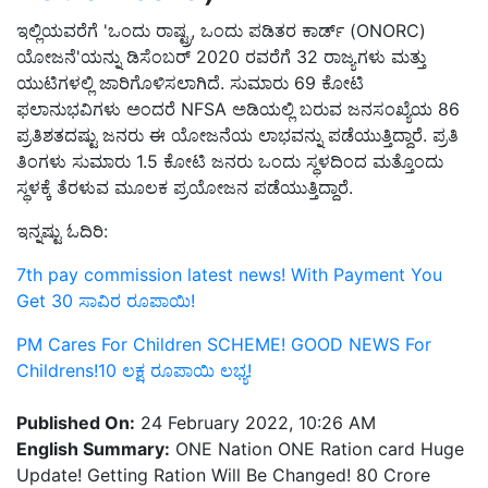
ಇಲ್ಲಿಯವರೆಗೆ 'ಒಂದು ರಾಷ್ಟ್ರ, ಒಂದು ಪಡಿತರ ಕಾರ್ಡ್ (ONORC)
ಯೋಜನೆ'ಯನ್ನು ಡಿಸೆಂಬರ್ 2020 ರವರೆಗೆ 32 ರಾಜ್ಯಗಳು ಮತ್ತು
ಯುಟಿಗಳಲ್ಲಿ ಜಾರಿಗೊಳಿಸಲಾಗಿದೆ. ಸುಮಾರು 69 ಕೋಟಿ
ಫಲಾನುಭವಿಗಳು ಅಂದರೆ NFSA ಅಡಿಯಲ್ಲಿ ಬರುವ ಜನಸಂಖ್ಯೆಯ 86
ಪ್ರತಿಶತದಷ್ಟು ಜನರು ಈ ಯೋಜನೆಯ ಲಾಭವನ್ನು ಪಡೆಯುತ್ತಿದ್ದಾರೆ. ಪ್ರತಿ
ತಿಂಗಳು ಸುಮಾರು 1.5 ಕೋಟಿ ಜನರು ಒಂದು ಸ್ಥಳದಿಂದ ಮತ್ತೊಂದು
ಸ್ಥಳಕ್ಕೆ ತೆರಳುವ ಮೂಲಕ ಪ್ರಯೋಜನ ಪಡೆಯುತ್ತಿದ್ದಾರೆ.
ಇನ್ನಷ್ಟು ಓದಿರಿ:
7th pay commission latest news! With Payment You
Get 30 ಸಾವಿರ ರೂಪಾಯಿ!
PM Cares For Children SCHEME! GOOD NEWS For
Childrens!10 ಲಕ್ಷ ರೂಪಾಯಿ ಲಭ್ಯ!
Published On:
24 February 2022, 10:26 AM
English Summary:
ONE Nation ONE Ration card Huge
Update! Getting Ration Will Be Changed! 80 Crore