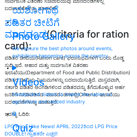
ಸಾರ್ವಜನಿಕ ವಿತರಣಾ ಸಚಿವಾಲಯವು ಮಾನದಂಡಗಳಲ್ಲಿ
ಯಶೋಗಾಥೆ
ಬದಲಾವಣೆಗಳನ್ನು ಮಾಡಲಿದೆ.
ಪಡಿತರ ಚೀಟಿಗೆ
ಮಾನದಂಡ
(Criteria for ration
Photo Gallery
card):
We capture the best photos around events,
exhibitions happening across the country
ಪಡಿತರ ಚೀಟಿಯ(Ration card) ಫಲಾನುಭವಿಗಳಿಗೆ ಒಂದು ದೊಡ್ಡ
ಸುದ್ದಿ ಇದೆ. ಆಹಾರ ಮತ್ತು ಸಾರ್ವಜನಿಕ ವಿತರಣಾ
ಇಲಾಖೆಯು(Department of Food and Public Distribution)
Videos
ಪಡಿತರ ಚೀಟಿಯ ನಿಯಮಗಳನ್ನು ಬದಲಾಯಿಸುತ್ತಿದೆ. ವಾಸ್ತವವಾಗಿ,
ಸರ್ಕಾರಿ ಪಡಿತರ ಅಂಗಡಿಗಳಿಂದ ಪಡಿತರವನ್ನು ತೆಗೆದುಕೊಳ್ಳುವ ಅರ್ಹ
Handpicked videos to inspire the nation on
ಜನರಿಗೆ ನಿಗದಿಪಡಿಸಿದ. ಮಾನದಂಡಗಳಲ್ಲಿ(Criteria) ಇಲಾಖೆಯು
agriculture and related industry
ಬದಲಾವಣೆಗಳನ್ನು ಮಾಡುತ್ತಿದೆ.
ಇದನ್ನು ಓದಿರಿ:
Quiz
LPG Price Hike News! APRIL 2022ರಿಂದ LPG Price
DOUBLE! ಗ್ರಾಹಕರೇ ಎಚ್ಚರ!