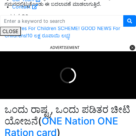
ಗಮನದಲ್ಲಿಟ್ಟುಕೊಂಡು ಈ ಬದಲಾವಣೆ ಮಾಡಲಾಗುತ್ತಿದೆ.
Contact
ಇದನ್ನು ಓದಿರಿ:
PM Cares For Children SCHEME! GOOD NEWS For
CLOSE
Childrens!10 ಲಕ್ಷ ರೂಪಾಯಿ ಲಭ್ಯ!
ADVERTISEMENT
ಒಂದು ರಾಷ್ಟ್ರ, ಒಂದು ಪಡಿತರ ಚೀಟಿ
ಯೋಜನೆ(
ONE Nation ONE
Ration card
)