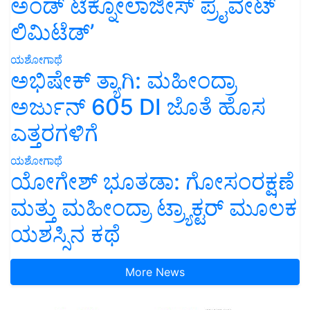
ಅಂಡ್ ಟೆಕ್ನೋಲಾಜೀಸ್ ಪ್ರೈವೇಟ್
ಲಿಮಿಟೆಡ್’
ಯಶೋಗಾಥೆ
ಅಭಿಷೇಕ್ ತ್ಯಾಗಿ: ಮಹೀಂದ್ರಾ
ಅರ್ಜುನ್ 605 DI ಜೊತೆ ಹೊಸ
ಎತ್ತರಗಳಿಗೆ
ಯಶೋಗಾಥೆ
ಯೋಗೇಶ್ ಭೂತಡಾ: ಗೋಸಂರಕ್ಷಣೆ
ಮತ್ತು ಮಹೀಂದ್ರಾ ಟ್ರ್ಯಾಕ್ಟರ್ ಮೂಲಕ
ಯಶಸ್ಸಿನ ಕಥೆ
More News