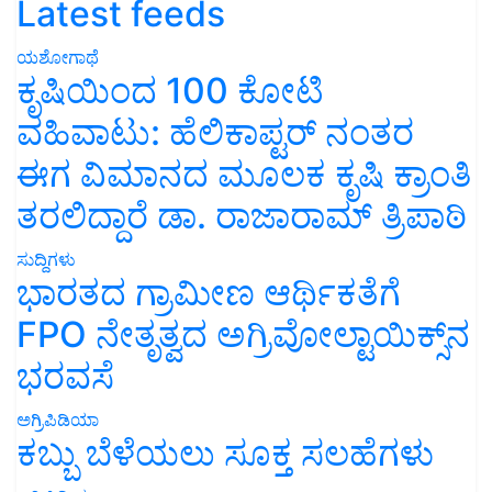
Latest feeds
ಯಶೋಗಾಥೆ
ಕೃಷಿಯಿಂದ 100 ಕೋಟಿ
ವಹಿವಾಟು: ಹೆಲಿಕಾಪ್ಟರ್ ನಂತರ
ಈಗ ವಿಮಾನದ ಮೂಲಕ ಕೃಷಿ ಕ್ರಾಂತಿ
ತರಲಿದ್ದಾರೆ ಡಾ. ರಾಜಾರಾಮ್ ತ್ರಿಪಾಠಿ
ಸುದ್ದಿಗಳು
ಭಾರತದ ಗ್ರಾಮೀಣ ಆರ್ಥಿಕತೆಗೆ
FPO ನೇತೃತ್ವದ ಅಗ್ರಿವೋಲ್ಟಾಯಿಕ್ಸ್‌ನ
ಭರವಸೆ
ಅಗ್ರಿಪಿಡಿಯಾ
ಕಬ್ಬು ಬೆಳೆಯಲು ಸೂಕ್ತ ಸಲಹೆಗಳು