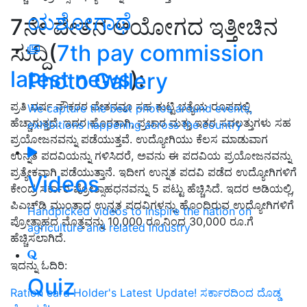
ಯಶೋಗಾಥೆ
7ನೇ ವೇತನ ಆಯೋಗದ ಇತ್ತೀಚಿನ
ಸುದ್ದಿ(
7th pay commission
latest news
):
Photo Gallery
ಪ್ರತಿ ವರ್ಷ ನೌಕರರ ವೇತನವೂ ಸಹ ತುಟ್ಟಿ ಭತ್ಯೆಯ ರೂಪದಲ್ಲಿ
We capture the best photos around events,
ಹೆಚ್ಚಾಗುತ್ತದೆ. ಇದರ ಹೊರತಾಗಿ, ಪ್ರಚಾರ ಮತ್ತು ಇತರ ಸವಲತ್ತುಗಳು ಸಹ
exhibitions happening across the country
ಪ್ರಯೋಜನವನ್ನು ಪಡೆಯುತ್ತವೆ. ಉದ್ಯೋಗಿಯು ಕೆಲಸ ಮಾಡುವಾಗ
ಉನ್ನತ ಪದವಿಯನ್ನು ಗಳಿಸಿದರೆ, ಅವನು ಈ ಪದವಿಯ ಪ್ರಯೋಜನವನ್ನು
ಪ್ರತ್ಯೇಕವಾಗಿ ಪಡೆಯುತ್ತಾನೆ. ಇದೀಗ ಉನ್ನತ ಪದವಿ ಪಡೆದ ಉದ್ಯೋಗಿಗಳಿಗೆ
Videos
ಕೇಂದ್ರ ಸರ್ಕಾರ ಪ್ರೋತ್ಸಾಹಧನವನ್ನು 5 ಪಟ್ಟು ಹೆಚ್ಚಿಸಿದೆ. ಇದರ ಅಡಿಯಲ್ಲಿ,
ಪಿಎಚ್‌ಡಿ ಮುಂತಾದ ಉನ್ನತ ಪದವಿಗಳನ್ನು ಹೊಂದಿರುವ ಉದ್ಯೋಗಿಗಳಿಗೆ
Handpicked videos to inspire the nation on
ಪ್ರೋತ್ಸಾಹದ ಮೊತ್ತವನ್ನು 10,000 ರೂ.ನಿಂದ 30,000 ರೂ.ಗೆ
agriculture and related industry
ಹೆಚ್ಚಿಸಲಾಗಿದೆ.
ಇದನ್ನು ಓದಿರಿ:
Quiz
Ration card Holder's Latest Update! ಸರ್ಕಾರದಿಂದ ದೊಡ್ಡ