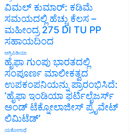
ವಿಮಲ್ ಕುಮಾರ್: ಕಡಿಮೆ
ಸಮಯದಲ್ಲಿ ಹೆಚ್ಚು ಕೆಲಸ –
ಮಹೀಂದ್ರ 275 DI TU PP
ಸಹಾಯದಿಂದ
ಅಗ್ರಿಪಿಡಿಯಾ
ಹೈಫಾ ಗುಂಪು ಭಾರತದಲ್ಲಿ
ಸಂಪೂರ್ಣ ಮಾಲೀಕತ್ವದ
ಉಪಕಂಪನಿಯನ್ನು ಪ್ರಾರಂಭಿಸಿದೆ:
‘ಹೈಫಾ ಇಂಡಿಯಾ ಫರ್ಟಿಲೈಜರ್ಸ್
ಅಂಡ್ ಟೆಕ್ನೋಲಾಜೀಸ್ ಪ್ರೈವೇಟ್
ಲಿಮಿಟೆಡ್’
ಯಶೋಗಾಥೆ