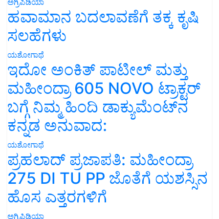
ಅಗ್ರಿಪಿಡಿಯಾ
ಹವಾಮಾನ ಬದಲಾವಣೆಗೆ ತಕ್ಕ ಕೃಷಿ
ಸಲಹೆಗಳು
ಯಶೋಗಾಥೆ
ಇದೋ ಅಂಕಿತ್ ಪಾಟೀಲ್ ಮತ್ತು
ಮಹೀಂದ್ರಾ 605 NOVO ಟ್ರಾಕ್ಟರ್
ಬಗ್ಗೆ ನಿಮ್ಮ ಹಿಂದಿ ಡಾಕ್ಯುಮೆಂಟ್‌ನ
ಕನ್ನಡ ಅನುವಾದ:
ಯಶೋಗಾಥೆ
ಪ್ರಹಲಾದ್ ಪ್ರಜಾಪತಿ: ಮಹೀಂದ್ರಾ
275 DI TU PP ಜೊತೆಗೆ ಯಶಸ್ಸಿನ
ಹೊಸ ಎತ್ತರಗಳಿಗೆ
ಅಗ್ರಿಪಿಡಿಯಾ