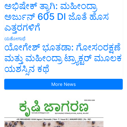
ಅಭಿಷೇಕ್ ತ್ಯಾಗಿ: ಮಹೀಂದ್ರಾ
ಅರ್ಜುನ್ 605 DI ಜೊತೆ ಹೊಸ
ಎತ್ತರಗಳಿಗೆ
ಯಶೋಗಾಥೆ
ಯೋಗೇಶ್ ಭೂತಡಾ: ಗೋಸಂರಕ್ಷಣೆ
ಮತ್ತು ಮಹೀಂದ್ರಾ ಟ್ರ್ಯಾಕ್ಟರ್ ಮೂಲಕ
ಯಶಸ್ಸಿನ ಕಥೆ
More News