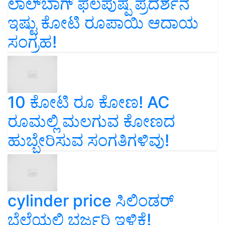
ಲಾಲ್‌ಬಾಗ್ ಫಲಪುಷ್ಪ ಪ್ರದರ್ಶನ
ಇಷ್ಟು ಕೋಟಿ ರೂಪಾಯಿ ಆದಾಯ
ಸಂಗ್ರಹ!
10 ಕೋಟಿ ರೂ ಕೋಣ! AC
ರೂಮಲ್ಲಿ ಮಲಗುವ ಕೋಣದ
ಹುಬ್ಬೇರಿಸುವ ಸಂಗತಿಗಳಿವು!
cylinder price ಸಿಲಿಂಡರ್‌
ಬೆಲೆಯಲ್ಲಿ ಭರ್ಜರಿ ಇಳಿಕೆ!