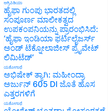
ಅಗ್ರಿಪಿಡಿಯಾ
ಹೈಫಾ ಗುಂಪು ಭಾರತದಲ್ಲಿ
ಸಂಪೂರ್ಣ ಮಾಲೀಕತ್ವದ
ಉಪಕಂಪನಿಯನ್ನು ಪ್ರಾರಂಭಿಸಿದೆ:
‘ಹೈಫಾ ಇಂಡಿಯಾ ಫರ್ಟಿಲೈಜರ್ಸ್
ಅಂಡ್ ಟೆಕ್ನೋಲಾಜೀಸ್ ಪ್ರೈವೇಟ್
ಲಿಮಿಟೆಡ್’
ಯಶೋಗಾಥೆ
ಅಭಿಷೇಕ್ ತ್ಯಾಗಿ: ಮಹೀಂದ್ರಾ
ಅರ್ಜುನ್ 605 DI ಜೊತೆ ಹೊಸ
ಎತ್ತರಗಳಿಗೆ
ಯಶೋಗಾಥೆ
ಯೋಗೇಶ್ ಭೂತಡಾ: ಗೋಸಂರಕ್ಷಣೆ