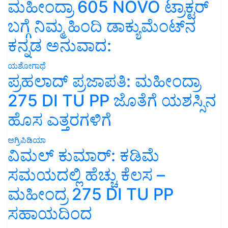
ಮಹೀಂದ್ರಾ 605 NOVO ಟ್ರಾಕ್ಟರ್
ಬಗ್ಗೆ ನಿಮ್ಮ ಹಿಂದಿ ಡಾಕ್ಯುಮೆಂಟ್‌ನ
ಕನ್ನಡ ಅನುವಾದ:
ಯಶೋಗಾಥೆ
ಪ್ರಹಲಾದ್ ಪ್ರಜಾಪತಿ: ಮಹೀಂದ್ರಾ
275 DI TU PP ಜೊತೆಗೆ ಯಶಸ್ಸಿನ
ಹೊಸ ಎತ್ತರಗಳಿಗೆ
ಅಗ್ರಿಪಿಡಿಯಾ
ವಿಮಲ್ ಕುಮಾರ್: ಕಡಿಮೆ
ಸಮಯದಲ್ಲಿ ಹೆಚ್ಚು ಕೆಲಸ –
ಮಹೀಂದ್ರ 275 DI TU PP
ಸಹಾಯದಿಂದ