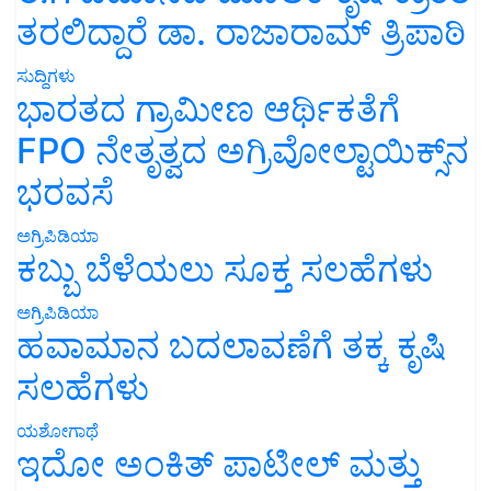
ತರಲಿದ್ದಾರೆ ಡಾ. ರಾಜಾರಾಮ್ ತ್ರಿಪಾಠಿ
ಸುದ್ದಿಗಳು
ಭಾರತದ ಗ್ರಾಮೀಣ ಆರ್ಥಿಕತೆಗೆ
FPO ನೇತೃತ್ವದ ಅಗ್ರಿವೋಲ್ಟಾಯಿಕ್ಸ್‌ನ
ಭರವಸೆ
ಅಗ್ರಿಪಿಡಿಯಾ
ಕಬ್ಬು ಬೆಳೆಯಲು ಸೂಕ್ತ ಸಲಹೆಗಳು
ಅಗ್ರಿಪಿಡಿಯಾ
ಹವಾಮಾನ ಬದಲಾವಣೆಗೆ ತಕ್ಕ ಕೃಷಿ
ಸಲಹೆಗಳು
ಯಶೋಗಾಥೆ
ಇದೋ ಅಂಕಿತ್ ಪಾಟೀಲ್ ಮತ್ತು