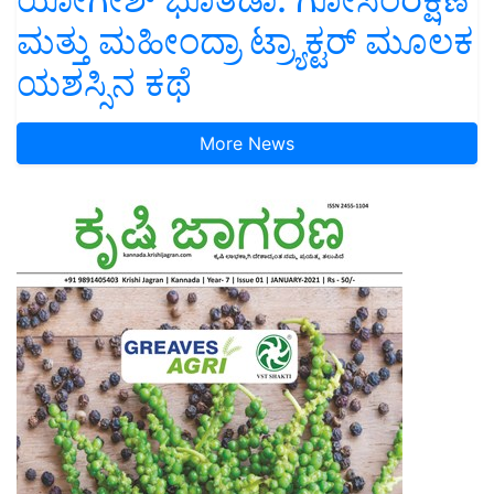
ಮತ್ತು ಮಹೀಂದ್ರಾ ಟ್ರ್ಯಾಕ್ಟರ್ ಮೂಲಕ
ಯಶಸ್ಸಿನ ಕಥೆ
More News