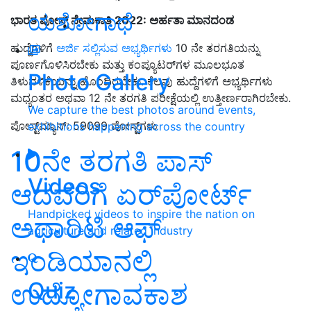
ಯಶೋಗಾಥೆ
ಭಾರತ ಪೋಸ್ಟ್ ನೇಮಕಾತಿ 2022: ಅರ್ಹತಾ ಮಾನದಂಡ
ಹುದ್ದೆಗಳಿಗೆ
ಅರ್ಜಿ ಸಲ್ಲಿಸುವ ಅಭ್ಯರ್ಥಿಗಳು
10 ನೇ ತರಗತಿಯನ್ನು
ಪೂರ್ಣಗೊಳಿಸಿರಬೇಕು ಮತ್ತು ಕಂಪ್ಯೂಟರ್‌ಗಳ ಮೂಲಭೂತ
Photo Gallery
ತಿಳುವಳಿಕೆಯನ್ನು ಹೊಂದಿರಬೇಕು. ಕೆಲವು ಹುದ್ದೆಗಳಿಗೆ ಅಭ್ಯರ್ಥಿಗಳು
ಮಧ್ಯಂತರ ಅಥವಾ 12 ನೇ ತರಗತಿ ಪರೀಕ್ಷೆಯಲ್ಲಿ ಉತ್ತೀರ್ಣರಾಗಿರಬೇಕು.
We capture the best photos around events,
ಪೋಸ್ಟ್‌ಮ್ಯಾನ್: 59099 ಪೋಸ್ಟ್‌ಗಳು
exhibitions happening across the country
10ನೇ ತರಗತಿ ಪಾಸ್‌
Videos
ಆದವರಿಗೆ ಏರ್‌ಪೋರ್ಟ್
Handpicked videos to inspire the nation on
ಅಥಾರಿಟಿ ಆಫ್
agriculture and related industry
ಇಂಡಿಯಾನಲ್ಲಿ
Quiz
ಉದ್ಯೋಗಾವಕಾಶ