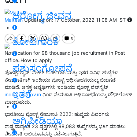
ಆರೋಗ್ಯ ಜೀವನ
Maltesh
Updated on: 17 October, 2022 11:08 AM IST
ತೋಟಗಾರಿಕೆ
Notification for 98 thousand job recruitment in Post
office..How to apply
ಪಶುಸಂಗೋಪನೆ
ಪೋಸ್ಟ್‌ಮ್ಯಾನ್, ಮೇಲ್ ಗಾರ್ಡ್‌ಗಳು ಮತ್ತು ಇತರ ವಿವಿಧ ಹುದ್ದೆಗಳ
ನೇಮಕಾತಿಗಾಗಿ ಇಂಡಿಯಾ ಪೋಸ್ಟ್ ಅಧಿಸೂಚನೆಯನ್ನು ಬಿಡುಗಡೆ
ಮಾಡಿದೆ. ಆಸಕ್ತ ಅಭ್ಯರ್ಥಿಗಳು ಇಂಡಿಯಾ ಪೋಸ್ಟ್ ವೆಬ್‌ಸೈಟ್
ಇತರೆ
indiapost.gov.in
ನಿಂದ ನೇಮಕಾತಿ ಅಧಿಸೂಚನೆಯನ್ನು ಡೌನ್‌ಲೋಡ್
ಮಾಡಬಹುದು.
ಭಾರತೀಯ ಪೋಸ್ಟ್ ನೇಮಕಾತಿ 2022: ಹುದ್ದೆಯ ವಿವರಗಳು
ಅಗ್ರಿಪೀಡಿಯಾ
ರಾಷ್ಟ್ರದಾದ್ಯಂತ 23 ವೃತ್ತಗಳಲ್ಲಿ 98,083 ಹುದ್ದೆಗಳನ್ನು ಭರ್ತಿ ಮಾಡಲು
ನೇಮಕಾತಿ ಅಭಿಯಾನವನ್ನು ನಡೆಸಲಾಗುತ್ತಿದೆ.