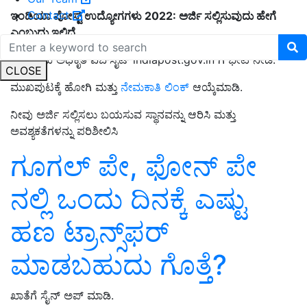
Contact
ಇಂಡಿಯಾ ಪೋಸ್ಟ್ ಉದ್ಯೋಗಗಳು 2022: ಅರ್ಜಿ ಸಲ್ಲಿಸುವುದು ಹೇಗೆ
ಎಂಬುದು ಇಲ್ಲಿದೆ
ಇಲಾಖೆಯ ಅಧಿಕೃತ ವೆಬ್‌ಸೈಟ್ indiapost.gov.in ಗೆ ಭೇಟಿ ನೀಡಿ.
CLOSE
ಮುಖಪುಟಕ್ಕೆ ಹೋಗಿ ಮತ್ತು
ನೇಮಕಾತಿ ಲಿಂಕ್
ಆಯ್ಕೆಮಾಡಿ.
ನೀವು ಅರ್ಜಿ ಸಲ್ಲಿಸಲು ಬಯಸುವ ಸ್ಥಾನವನ್ನು ಆರಿಸಿ ಮತ್ತು
ಅವಶ್ಯಕತೆಗಳನ್ನು ಪರಿಶೀಲಿಸಿ
ಗೂಗಲ್‌ ಪೇ, ಫೋನ್‌ ಪೇ
ನಲ್ಲಿ ಒಂದು ದಿನಕ್ಕೆ ಎಷ್ಟು
ಹಣ ಟ್ರಾನ್ಸ್‌ಫರ್‌
ಮಾಡಬಹುದು ಗೊತ್ತೆ?
ಖಾತೆಗೆ ಸೈನ್ ಅಪ್ ಮಾಡಿ.