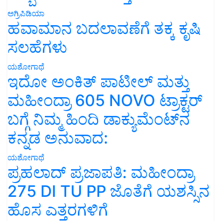
ಅಗ್ರಿಪಿಡಿಯಾ
ಹವಾಮಾನ ಬದಲಾವಣೆಗೆ ತಕ್ಕ ಕೃಷಿ
ಸಲಹೆಗಳು
ಯಶೋಗಾಥೆ
ಇದೋ ಅಂಕಿತ್ ಪಾಟೀಲ್ ಮತ್ತು
ಮಹೀಂದ್ರಾ 605 NOVO ಟ್ರಾಕ್ಟರ್
ಬಗ್ಗೆ ನಿಮ್ಮ ಹಿಂದಿ ಡಾಕ್ಯುಮೆಂಟ್‌ನ
ಕನ್ನಡ ಅನುವಾದ:
ಯಶೋಗಾಥೆ
ಪ್ರಹಲಾದ್ ಪ್ರಜಾಪತಿ: ಮಹೀಂದ್ರಾ
275 DI TU PP ಜೊತೆಗೆ ಯಶಸ್ಸಿನ
ಹೊಸ ಎತ್ತರಗಳಿಗೆ