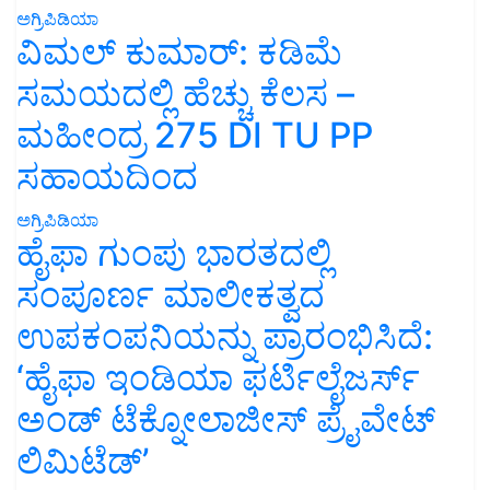
ಅಗ್ರಿಪಿಡಿಯಾ
ವಿಮಲ್ ಕುಮಾರ್: ಕಡಿಮೆ
ಸಮಯದಲ್ಲಿ ಹೆಚ್ಚು ಕೆಲಸ –
ಮಹೀಂದ್ರ 275 DI TU PP
ಸಹಾಯದಿಂದ
ಅಗ್ರಿಪಿಡಿಯಾ
ಹೈಫಾ ಗುಂಪು ಭಾರತದಲ್ಲಿ
ಸಂಪೂರ್ಣ ಮಾಲೀಕತ್ವದ
ಉಪಕಂಪನಿಯನ್ನು ಪ್ರಾರಂಭಿಸಿದೆ:
‘ಹೈಫಾ ಇಂಡಿಯಾ ಫರ್ಟಿಲೈಜರ್ಸ್
ಅಂಡ್ ಟೆಕ್ನೋಲಾಜೀಸ್ ಪ್ರೈವೇಟ್
ಲಿಮಿಟೆಡ್’