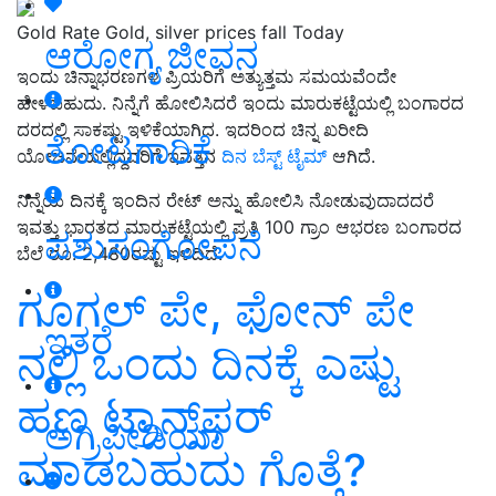
Gold Rate Gold, silver prices fall Today
ಆರೋಗ್ಯ ಜೀವನ
ಇಂದು ಚಿನ್ನಾಭರಣಗಳ ಪ್ರಿಯರಿಗೆ ಅತ್ಯುತ್ತಮ ಸಮಯವೆಂದೇ
ಹೇಳಬಹುದು. ನಿನ್ನೆಗೆ ಹೋಲಿಸಿದರೆ ಇಂದು ಮಾರುಕಟ್ಟೆಯಲ್ಲಿ ಬಂಗಾರದ
ದರದಲ್ಲಿ ಸಾಕಷ್ಟು ಇಳಿಕೆಯಾಗಿದ. ಇದರಿಂದ ಚಿನ್ನ ಖರೀದಿ
ತೋಟಗಾರಿಕೆ
ಯೋಜನೆಯಲ್ಲಿದ್ದವರಿಗೆ ಇವತ್ತಿನ
ದಿನ ಬೆಸ್ಟ್‌ ಟೈಮ್
ಆಗಿದೆ.
ನಿನ್ನೆಯ ದಿನಕ್ಕೆ ಇಂದಿನ ರೇಟ್‌ ಅನ್ನು ಹೋಲಿಸಿ ನೋಡುವುದಾದದರೆ
ಇವತ್ತು ಭಾರತದ ಮಾರುಕಟ್ಟೆಯಲ್ಲಿ ಪ್ರತಿ 100 ಗ್ರಾಂ ಆಭರಣ ಬಂಗಾರದ
ಪಶುಸಂಗೋಪನೆ
ಬೆಲೆ ರೂ. 2,480ರಷ್ಟು ಇಳಿದಿದೆ.
ಗೂಗಲ್‌ ಪೇ, ಫೋನ್‌ ಪೇ
ಇತರೆ
ನಲ್ಲಿ ಒಂದು ದಿನಕ್ಕೆ ಎಷ್ಟು
ಹಣ ಟ್ರಾನ್ಸ್‌ಫರ್‌
ಅಗ್ರಿಪೀಡಿಯಾ
ಮಾಡಬಹುದು ಗೊತ್ತೆ?