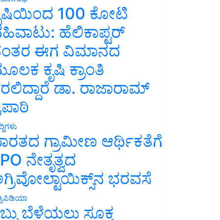
ೃಷಿಯಿಂದ 100 ಕೋಟಿ
ಹಿವಾಟು: ಹೆಲಿಕಾಪ್ಟರ್
ಂತರ ಈಗ ವಿಮಾನದ
ೂಲಕ ಕೃಷಿ ಕ್ರಾಂತಿ
ರಲಿದ್ದಾರೆ ಡಾ. ರಾಜಾರಾಮ್
್ರಿಪಾಠಿ
್ದಿಗಳು
ಾರತದ ಗ್ರಾಮೀಣ ಆರ್ಥಿಕತೆಗೆ
PO ನೇತೃತ್ವದ
ಗ್ರಿವೋಲ್ಟಾಯಿಕ್ಸ್‌ನ ಭರವಸೆ
್ರಿಪಿಡಿಯಾ
ಬ್ಬು ಬೆಳೆಯಲು ಸೂಕ್ತ