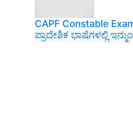
CAPF Constable Exam:
ಪ್ರಾದೇಶಿಕ ಭಾಷೆಗಳಲ್ಲಿ ಇನ್ಮು