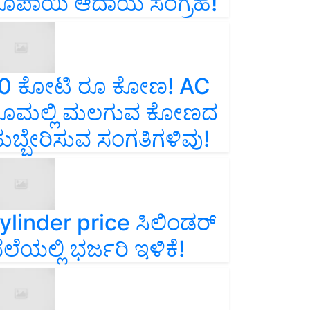
ೂಪಾಯಿ ಆದಾಯ ಸಂಗ್ರಹ!
0 ಕೋಟಿ ರೂ ಕೋಣ! AC
ೂಮಲ್ಲಿ ಮಲಗುವ ಕೋಣದ
ುಬ್ಬೇರಿಸುವ ಸಂಗತಿಗಳಿವು!
ylinder price ಸಿಲಿಂಡರ್‌
ೆಲೆಯಲ್ಲಿ ಭರ್ಜರಿ ಇಳಿಕೆ!