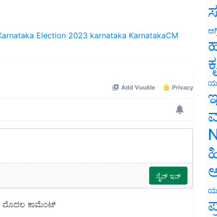
ಸ
ಅಗ
Karnataka Election 2023
karnataka
KarnatakaCM
ಹ
ಕ
ಯ
ಇ
ಮ
N
ಹ
ಅ
ಯ
ಪ