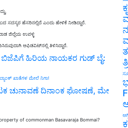
ಕ
ದು,
ವ
ಬದ ಸದಸ್ಯರ ಹೆಸರಿನಲ್ಲಿದೆ ಎಂದು ಹೇಳಿಕೆ ನೀಡಿದ್ದಾರೆ.
ನ
ಾಡ ಜಿಲ್ಲೆಯ ಉಪಳ್ಳಿ
ಮ
ುವುದಾಗಿ ಅಫಿಡವಿಟ್‌ನಲ್ಲಿ ತಿಳಿಸಿದ್ದಾರೆ.
ತ
ಿಜೆಪಿಗೆ ಹಿರಿಯ ನಾಯಕರ ಗುಡ್‌ ಬೈ:
ತ
!
ಸುದ
ಬ್ಯಾಂಕ್ ಖಾತೆಗಳ ಮೇಲೆ ನಿಗಾ!
ಭ
ಾಟಕ ಚುನಾವಣೆ ದಿನಾಂಕ ಘೋಷಣೆ, ಮೇ
F
ಅ
ಅಗ
 property of commonman Basavaraja Bommai?
ಕ