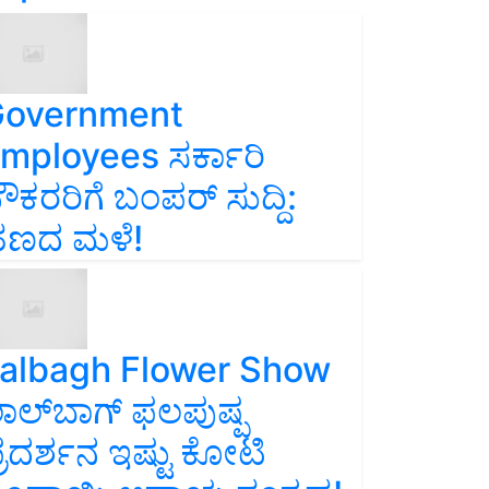
overnment
mployees ಸರ್ಕಾರಿ
ೌಕರರಿಗೆ ಬಂಪರ್‌ ಸುದ್ದಿ:
ಣದ ಮಳೆ!
albagh Flower Show
ಾಲ್‌ಬಾಗ್ ಫಲಪುಷ್ಪ
್ರದರ್ಶನ ಇಷ್ಟು ಕೋಟಿ