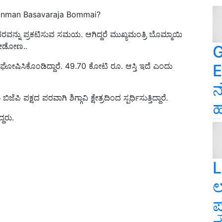
onman Basavaraja Bommai?
ರವನ್ನು ಪ್ರಕಟಿಸುವ ಸಮಯ. ಆಗಿದ್ದರೆ ಮುಖ್ಯಮಂತ್ರಿ ಬೊಮ್ಮಾಯಿ
 ನೋಡೋಣ..
G
E
ಘೋಷಿಸಿಕೊಂಡಿದ್ದಾರೆ. 49.70 ಕೋಟಿ ರೂ. ಆಸ್ತಿ ಇದೆ ಎಂದು
ನ
ಕ್ಷದ ಪರವಾಗಿ ಶಿಗ್ಗಾವಿ ಕ್ಷೇತ್ರದಿಂದ ಸ್ಪರ್ಧಿಸುತ್ತಿದ್ದಾರೆ.
ಹ
್ದರು.
L
ಲ
ಪ