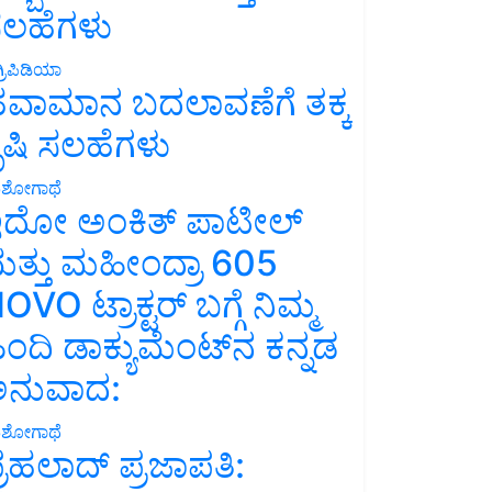
ಲಹೆಗಳು
್ರಿಪಿಡಿಯಾ
ವಾಮಾನ ಬದಲಾವಣೆಗೆ ತಕ್ಕ
ೃಷಿ ಸಲಹೆಗಳು
ಶೋಗಾಥೆ
ದೋ ಅಂಕಿತ್ ಪಾಟೀಲ್
ತ್ತು ಮಹೀಂದ್ರಾ 605
OVO ಟ್ರಾಕ್ಟರ್ ಬಗ್ಗೆ ನಿಮ್ಮ
ಿಂದಿ ಡಾಕ್ಯುಮೆಂಟ್‌ನ ಕನ್ನಡ
ನುವಾದ:
ಶೋಗಾಥೆ
್ರಹಲಾದ್ ಪ್ರಜಾಪತಿ: