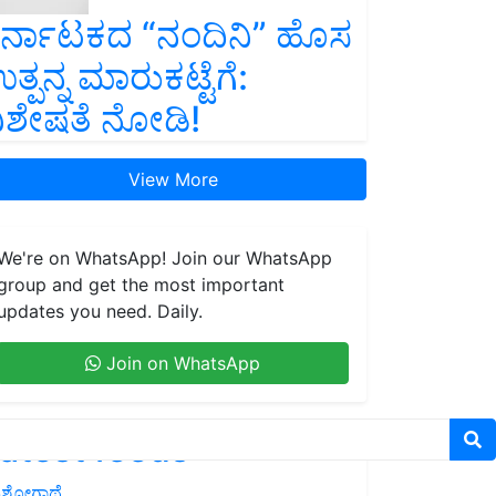
ರ್ನಾಟಕದ “ನಂದಿನಿ” ಹೊಸ
ತ್ಪನ್ನ ಮಾರುಕಟ್ಟೆಗೆ:
ಿಶೇಷತೆ ನೋಡಿ!
View More
We're on WhatsApp! Join our WhatsApp
group and get the most important
updates you need. Daily.
Join on WhatsApp
atest feeds
ಶೋಗಾಥೆ