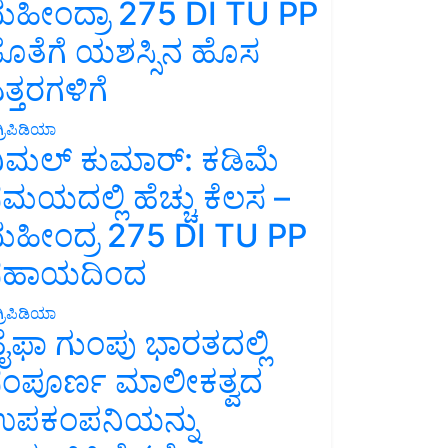
ಹೀಂದ್ರಾ 275 DI TU PP
ೊತೆಗೆ ಯಶಸ್ಸಿನ ಹೊಸ
ತ್ತರಗಳಿಗೆ
್ರಿಪಿಡಿಯಾ
ಿಮಲ್ ಕುಮಾರ್: ಕಡಿಮೆ
ಮಯದಲ್ಲಿ ಹೆಚ್ಚು ಕೆಲಸ –
ಹೀಂದ್ರ 275 DI TU PP
ಸಹಾಯದಿಂದ
್ರಿಪಿಡಿಯಾ
ೈಫಾ ಗುಂಪು ಭಾರತದಲ್ಲಿ
ಂಪೂರ್ಣ ಮಾಲೀಕತ್ವದ
ಪಕಂಪನಿಯನ್ನು