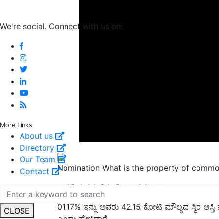
We're social. Connect with us on:
More Links
About us
Directory
Our Team
Nomination What is the property of comm
Contact
ಆದರೆ ಮಗನ ಹೆಸರಿಗೆ ಆಸ್ತಿ ನಮೂದಿಸಿಲ್ಲ.
01.17% ಇನ್ನು ಅವರು 42.15 ಕೋಟಿ ಮೌಲ್ಯದ ಸ್ಥಿರ ಆಸ್ತಿ
CLOSE
ಎಂದು ಹೇಳಿದ್ದಾರೆ.