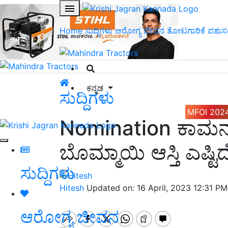
Home
ಸುದ್ದಿಗಳು
ಆರೋಗ್ಯ ಜೀವನ
ತೋಟಗಾರಿಕೆ
ಪಶುಸ
ಕನ್ನಡ
ಸುದ್ದಿಗಳು
MFOI 202
Nomination ಕಾಮನ್
ಬೊಮ್ಮಾಯಿ ಆಸ್ತಿ ಎಷ್ಟಿದ
ಸುದ್ದಿಗಳು
Hitesh
Updated on: 16 April, 2023 12:31 P
ಆರೋಗ್ಯ ಜೀವನ