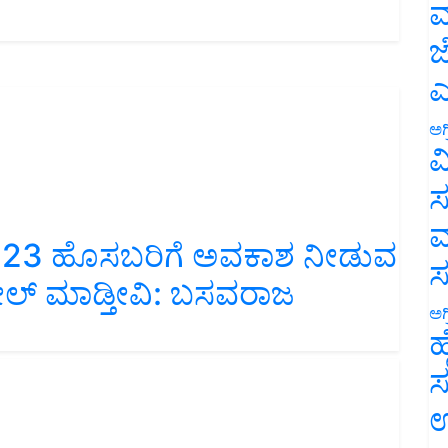
ಮ
ಜ
ಎ
ಅಗ
ವ
ಸ
ಮ
023 ಹೊಸಬರಿಗೆ ಅವಕಾಶ ನೀಡುವ
ೋಲ್‌ ಮಾಡ್ತೀವಿ: ಬಸವರಾಜ
ಅಗ
ಹ
ಸ
ಉ