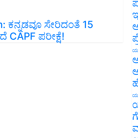
ಪ
ಇ
 ಕನ್ನಡವೂ ಸೇರಿದಂತೆ 15
ಅ
ಂದೆ CAPF ಪರೀಕ್ಷೆ!
ಪ
ಯ
ಅ
ಅ
ಹ
ಯ
ಯ
ಗ
ಮ