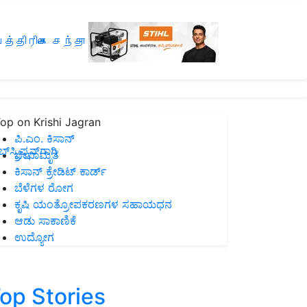
த்திரிகை சந்தா
op on Krishi Jagran
ಪಿ.ಎಂ. ಕಿಸಾನ್
ಸ್ಕ್ರಿಪ್ಷನ್‌ಗಾಗಿ
ಜೀವಾಮೃತ
ಕಿಸಾನ್ ಕ್ರೇಡಿಟ್ ಕಾರ್ಡ್
ಬೆಳೆಗಳ ರೋಗ
ಕೃಷಿ ಯಂತ್ರೋಪಕರಣಗಳ ಸಹಾಯಧನ
ಆಡು ಸಾಕಾಣಿಕೆ
ಉದ್ಯೋಗ
op Stories