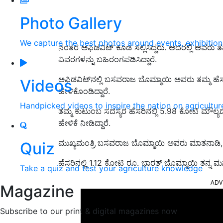
Photo Gallery
We capture the best photos around events, exhibitio
ನಂತರ ಅಫಿಡವಿಟ್ ಕೂಡ ಸಲ್ಲಿಸಿದ್ದರು. ಅದರಲ್ಲಿ ಅವರು ತಮ್ಮ
ವಿವರಗಳನ್ನು ಬಹಿರಂಗಪಡಿಸಿದ್ದಾರೆ.
ಅಫಿಡವಿಟ್‌ನಲ್ಲಿ ಬಸವರಾಜ ಬೊಮ್ಮಾಯಿ ಅವರು ತಮ್ಮ ಹೆಸರ
Videos
ಹೇಳಿಕೊಂಡಿದ್ದಾರೆ.
Handpicked videos to inspire the nation on agricultur
ತಮ್ಮ ಕುಟುಂಬ ಸದಸ್ಯರ ಹೆಸರಿನಲ್ಲಿ 5.98 ಕೋಟಿ ಮೌಲ್ಯದ 
ಹೇಳಿಕೆ ನೀಡಿದ್ದಾರೆ.
ಮುಖ್ಯಮಂತ್ರಿ ಬಸವರಾಜ ಬೊಮ್ಮಾಯಿ ಅವರು ಮಾತನಾಡಿ, ಪತ್
Quiz
ಹೆಸರಿನಲ್ಲಿ 1.12 ಕೋಟಿ ರೂ. ಭಾರತ್ ಬೊಮ್ಮಾಯಿ ತನ್ನ ಮಗ
Take a quiz and test your agriculture knowledge
ADV
Magazine
Subscribe to our print & digital magazines now