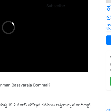
ಕ
Subscribe
ಉ
ವ
onman Basavaraja Bommai?
L
 ಮತ್ತು 19.2 ಕೋಟಿ ಮೌಲ್ಯದ ಕುಟುಂಬ ಆಸ್ತಿಯನ್ನು ಹೊಂದಿದ್ದಾರೆ
ಯ