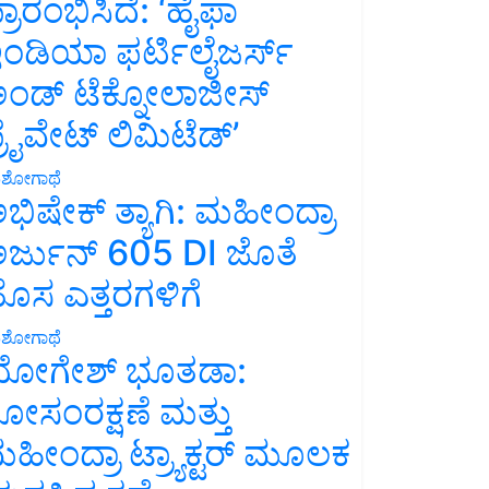
್ರಾರಂಭಿಸಿದೆ: ‘ಹೈಫಾ
ಂಡಿಯಾ ಫರ್ಟಿಲೈಜರ್ಸ್
ಂಡ್ ಟೆಕ್ನೋಲಾಜೀಸ್
್ರೈವೇಟ್ ಲಿಮಿಟೆಡ್’
ಶೋಗಾಥೆ
ಭಿಷೇಕ್ ತ್ಯಾಗಿ: ಮಹೀಂದ್ರಾ
ರ್ಜುನ್ 605 DI ಜೊತೆ
ೊಸ ಎತ್ತರಗಳಿಗೆ
ಶೋಗಾಥೆ
ೋಗೇಶ್ ಭೂತಡಾ:
ೋಸಂರಕ್ಷಣೆ ಮತ್ತು
ಹೀಂದ್ರಾ ಟ್ರ್ಯಾಕ್ಟರ್ ಮೂಲಕ