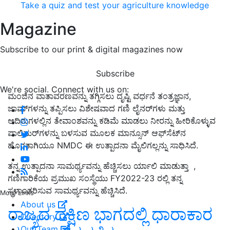
Take a quiz and test your agriculture knowledge
Magazine
Subscribe to our print & digital magazines now
Subscribe
We're social. Connect with us on:
ಮಂಜಿನ ವಾತಾವರಣವನ್ನು ತಗ್ಗಿಸಲು ದೃಷ್ಟಿ ವರ್ಧನೆ ತಂತ್ರಜ್ಞಾನ,
ಜಾಮ್‌ಗಳನ್ನು ತಪ್ಪಿಸಲು ವಿಶೇಷವಾದ ಗಣಿ ಲೈನರ್‌ಗಳು ಮತ್ತು
ಅದಿರುಗಳಲ್ಲಿನ ತೇವಾಂಶವನ್ನು ಕಡಿಮೆ ಮಾಡಲು ನೀರನ್ನು ಹೀರಿಕೊಳ್ಳುವ
ಪಾಲಿಮರ್‌ಗಳನ್ನು ಬಳಸುವ ಮೂಲಕ ಮಾನ್ಸೂನ್ ಆಫ್‌ಸೆಟ್‌ನ
ಹೊರತಾಗಿಯೂ NMDC ಈ ಉತ್ಪಾದನಾ ಮೈಲಿಗಲ್ಲನ್ನು ಸಾಧಿಸಿದೆ.
ತನ್ನ ಉತ್ಪಾದನಾ ಸಾಮರ್ಥ್ಯವನ್ನು ಹೆಚ್ಚಿಸಲು ರ್ಯಾಲಿ ಮಾಡುತ್ತಾ ,
ಗಣಿಗಾರಿಕೆಯ ಪ್ರಮುಖ ಸಂಸ್ಥೆಯು FY2022-23 ರಲ್ಲಿ ತನ್ನ
ಸ್ಥಳಾಂತರಿಸುವ ಸಾಮರ್ಥ್ಯವನ್ನು ಹೆಚ್ಚಿಸಿದೆ.
More Links
About us
ರಾಜ್ಯದ ದಕ್ಷಿಣ ಭಾಗದಲ್ಲಿ ಧಾರಾಕಾರ
Directory
Our Team