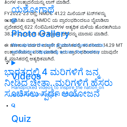
ತಿಂಗಳ ಉತ್ಪಾದನೆಯನ್ನು ಲಾಗ್ ಮಾಡಿದೆ.
ಯಶೋಗಾಥೆ
FY2022-23 ರಲ್ಲಿ, NMDC 41.22 ಮಿಲಿಯನ್ ಟನ್‌ಗಳನ್ನು
ಉತ್ಪಾದಿಸಿತು ಮತ್ತು NMDC ಯ ಪ್ರಾರಂಭದಿಂದಲೂ ಬೈಲಾಡಿಲಾ
ಪ್ರದೇಶದಲ್ಲಿ 622 ಸೆಂಟಿಮೀಟರ್‌ಗಳ ಅತ್ಯಧಿಕ ಮಳೆಯ ಹೊರತಾಗಿಯೂ
Photo Gallery
38.25 ಮಿಲಿಯನ್ ಟನ್ ಕಬ್ಬಿಣದ ಅದಿರನ್ನು ಮಾರಾಟ ಮಾಡಿದೆ.
We capture the best photos around events,
ಈ ಹಣಕಾಸು ವರ್ಷದ ನಾಲ್ಕನೇ ತ್ರೈಮಾಸಿಕದಲ್ಲಿ, ಕಂಪನಿಯು 14.29 MT
exhibitions happening across the country
ಉತ್ಪಾದನೆಯನ್ನು ವರದಿ ಮಾಡಿದೆ, ಇದು ಪ್ರಾರಂಭದಿಂದಲೂ ಯಾವುದೇ
ತ್ರೈಮಾಸಿಕದಲ್ಲಿ ಅತ್ಯಧಿಕವಾಗಿದೆ.
ಭಾರತದಲ್ಲಿ 4 ಮರಿಗಳಿಗೆ ಜನ್ಮ
Videos
ನೀಡಿದ ಚೀತಾ..ಮರಿಗಳಿಗೆ ಹೆಸರು
Handpicked videos to inspire the nation on
ಸೂಚಿಸಲು ಸ್ಪರ್ಧೆ ಆಯೋಜನೆ
agriculture and related industry
Quiz