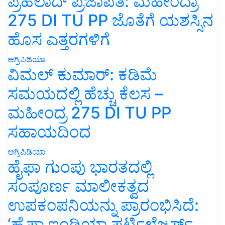
ಪ್ರಹಲಾದ್ ಪ್ರಜಾಪತಿ: ಮಹೀಂದ್ರಾ
275 DI TU PP ಜೊತೆಗೆ ಯಶಸ್ಸಿನ
ಹೊಸ ಎತ್ತರಗಳಿಗೆ
ಅಗ್ರಿಪಿಡಿಯಾ
ವಿಮಲ್ ಕುಮಾರ್: ಕಡಿಮೆ
ಸಮಯದಲ್ಲಿ ಹೆಚ್ಚು ಕೆಲಸ –
ಮಹೀಂದ್ರ 275 DI TU PP
ಸಹಾಯದಿಂದ
ಅಗ್ರಿಪಿಡಿಯಾ
ಹೈಫಾ ಗುಂಪು ಭಾರತದಲ್ಲಿ
ಸಂಪೂರ್ಣ ಮಾಲೀಕತ್ವದ
ಉಪಕಂಪನಿಯನ್ನು ಪ್ರಾರಂಭಿಸಿದೆ:
‘ಹೈಫಾ ಇಂಡಿಯಾ ಫರ್ಟಿಲೈಜರ್ಸ್