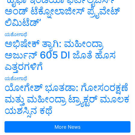
ಅಂಡ್ ಟೆಕ್ನೋಲಾಜೀಸ್ ಪ್ರೈವೇಟ್
ಲಿಮಿಟೆಡ್’
ಯಶೋಗಾಥೆ
ಅಭಿಷೇಕ್ ತ್ಯಾಗಿ: ಮಹೀಂದ್ರಾ
ಅರ್ಜುನ್ 605 DI ಜೊತೆ ಹೊಸ
ಎತ್ತರಗಳಿಗೆ
ಯಶೋಗಾಥೆ
ಯೋಗೇಶ್ ಭೂತಡಾ: ಗೋಸಂರಕ್ಷಣೆ
ಮತ್ತು ಮಹೀಂದ್ರಾ ಟ್ರ್ಯಾಕ್ಟರ್ ಮೂಲಕ
ಯಶಸ್ಸಿನ ಕಥೆ
More News