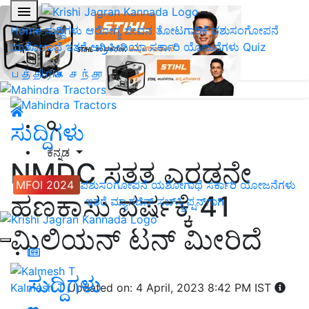
Home
ಸುದ್ದಿಗಳು
ಆರೋಗ್ಯ ಜೀವನ
ತೋಟಗಾರಿಕೆ
ಪಶುಸಂಗೋಪನೆ
ಯಶೋಗಾಥೆ
ಇತರೆ
ಅಗ್ರಿಪೀಡಿಯಾ
ಸರ್ಕಾರಿ ಯೋಜನೆಗಳು
Quiz
பத்திரிகை சந்தா
ಸುದ್ದಿಗಳು
ಕನ್ನಡ
NMDC ಸತತ ಎರಡನೇ
MFOI 2024
ಪಶುಸಂಗೋಪನೆ
ಯಶೋಗಾಥೆ
ಸರ್ಕಾರಿ ಯೋಜನೆಗಳು
ಹಣಕಾಸು ವರ್ಷಕ್ಕೆ 41
ಇತರೆ
ಮ್ಯಾಗಜಿನ್‌ ಸಬ್‌ಸ್ಕ್ರಿಪ್ಷನ್‌ಗಾಗಿ
ಮಿಲಿಯನ್ ಟನ್ ಮೀರಿದೆ
ಸುದ್ದಿಗಳು
Kalmesh T
Updated on: 4 April, 2023 8:42 PM IST