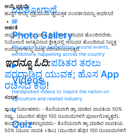
ಆಯ್ಕೆ ಪ್ರಕ್ರಿಯೆ
ಯಶೋಗಾಥೆ
ಹುದ್ದೆಗೆ ಆಯ್ಕೆ ಪ್ರಕ್ರಿಯೆಯು ವೈಯಕ್ತಿಕ ಸಂದರ್ಶನವನ್ನು ಆಧರಿಸಿದೆ
ಅರ್ಹತೆ
Photo Gallery
ಅಭ್ಯರ್ಥಿಗಳು ಸಂಬಂಧಿತ ಕ್ಷೇತ್ರಗಳಲ್ಲಿ ಅನುಭವ ಹೊಂದಿರಬೇಕು.
ನಿಯೋಜನೆ ಅಗತ್ಯವಿರುವ ಕ್ಷೇತ್ರದಲ್ಲಿ ಅನುಭವ ಹೊಂದಿರುವ ನಿವೃತ್ತ
We capture the best photos around events,
ಉದ್ಯೋಗಿಗಳನ್ನು ಮಾತ್ರ ಪರಿಗಣಿಸಲಾಗುತ್ತದೆ.
exhibitions happening across the country
ಇದನ್ನೂ ಓದಿ:
ಪಡಿತರ ತರಲು
ಪರದಾಡಿದ್ದ ಯುವಕ; ಹೊಸ App
Videos
ರಚಿಸಿದ ಕಥೆ!
Handpicked videos to inspire the nation on
ಸಂಬಳ
agriculture and related industry
ಕಾರ್ಯನಿರ್ವಾಹಕರು: - ಕೊನೆಯದಾಗಿ ಡ್ರಾ ಮಾಡಿದ ಪಾವತಿಯ 50%
ರಷ್ಟು.. (ಮುಂದಿನ ಹೆಚ್ಚಿನ 100 ರೂಪಾಯಿಗಳಿಗೆ ಪೂರ್ಣಗೊಳ್ಳುತ್ತದೆ).
Quiz
ಕಾರ್ಯನಿರ್ವಾಹಕರಲ್ಲದವರು:- ಕೊನೆಯದಾಗಿ ಡ್ರಾ ಮಾಡಿದ ಪಾವತಿಯ
50% (ಮೂಲ ಪಾವತಿ +ಡಿಎ) (ಮುಂದಿನ ಹೆಚ್ಚಿನ 100 ರೂಪಾಯಿಗಳಿಗೆ