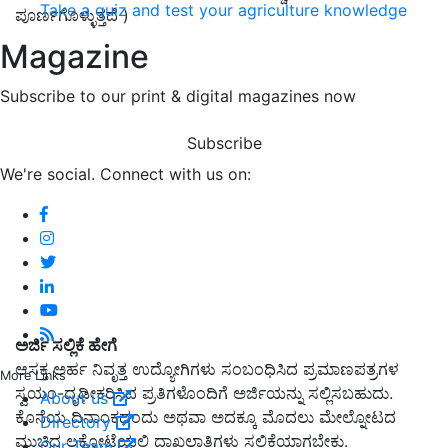
Take a quiz and test your agriculture knowledge
ಪೂರ್ಣಗೊಳ್ಳುತ್ತದೆ )
Magazine
Subscribe to our print & digital magazines now
Subscribe
We're social. Connect with us on:
ಅರ್ಜಿ ಸಲ್ಲಿಕೆ ಹೇಗೆ
ಆಸಕ್ತ ಅರ್ಹ ನಿವೃತ್ತ ಉದ್ಯೋಗಿಗಳು ಸಂಬಂಧಿಸಿದ ಪ್ರಮಾಣಪತ್ರಗಳ
More Links
ಸ್ವಯಂ-ದೃಢೀಕರಿಸಿದ ಪ್ರತಿಗಳೊಂದಿಗೆ ಅರ್ಜಿಯನ್ನು ಸಲ್ಲಿಸಬಹುದು.
About us
ಕೊನೆಯ ದಿನಾಂಕದಂದು ಅಥವಾ ಅದಕ್ಕೂ ಮೊದಲು ಮೇಲ್ನೋಟದ
Directory
ಮುಚ್ಚಿದ ಲಕೋಟೆಯಲ್ಲಿ ದಾಖಲಾತಿಗಳು ಸಲ್ಲಿಕೆಯಾಗಬೇಕು.
Our Team