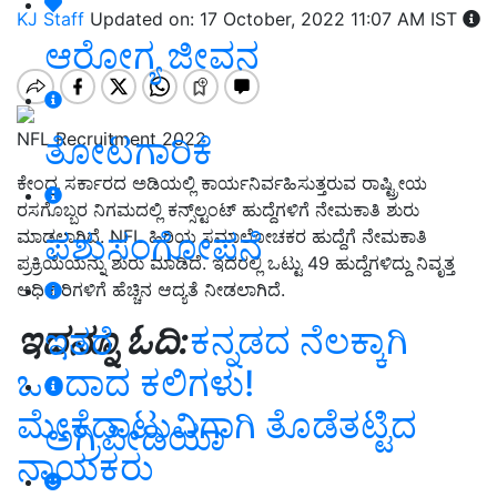
KJ Staff
Updated on: 17 October, 2022 11:07 AM IST
ಆರೋಗ್ಯ ಜೀವನ
NFL Recruitment 2022
ತೋಟಗಾರಿಕೆ
ಕೇಂದ್ರ ಸರ್ಕಾರದ ಅಡಿಯಲ್ಲಿ ಕಾರ್ಯನಿರ್ವಹಿಸುತ್ತರುವ ರಾಷ್ಟ್ರೀಯ
ರಸಗೊಬ್ಬರ ನಿಗಮದಲ್ಲಿ ಕನ್ಸ್‌ಲ್ಟಂಟ್‌ ಹುದ್ದೆಗಳಿಗೆ ನೇಮಕಾತಿ ಶುರು
ಪಶುಸಂಗೋಪನೆ
ಮಾಡಲಾಗಿದೆ. NFL ಹಿರಿಯ ಸಮಾಲೋಚಕರ ಹುದ್ದೆಗೆ ನೇಮಕಾತಿ
ಪ್ರಕ್ರಿಯೆಯನ್ನು ಶುರು ಮಾಡಿದೆ. ಇದರಲ್ಲಿ ಒಟ್ಟು 49 ಹುದ್ದೆಗಳಿದ್ದು ನಿವೃತ್ತ
ಅಧಿಕಾರಿಗಳಿಗೆ ಹೆಚ್ಚಿನ ಆದ್ಯತೆ ನೀಡಲಾಗಿದೆ.
ಇದನ್ನೂ ಓದಿ:
ಕನ್ನಡದ ನೆಲಕ್ಕಾಗಿ
ಇತರೆ
ಒಂದಾದ ಕಲಿಗಳು!
ಮೇಕೆದಾಟುವಿಗಾಗಿ ತೊಡೆತಟ್ಟಿದ
ಅಗ್ರಿಪೀಡಿಯಾ
ನಾಯಕರು