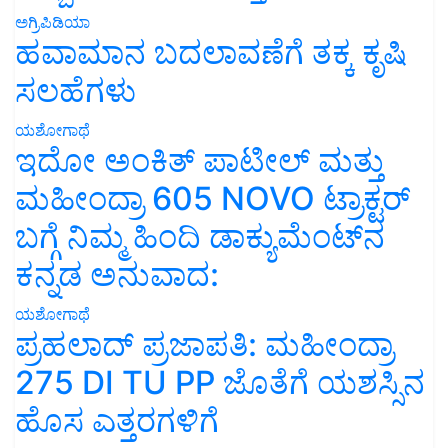
ಅಗ್ರಿಪಿಡಿಯಾ
ಹವಾಮಾನ ಬದಲಾವಣೆಗೆ ತಕ್ಕ ಕೃಷಿ
ಸಲಹೆಗಳು
ಯಶೋಗಾಥೆ
ಇದೋ ಅಂಕಿತ್ ಪಾಟೀಲ್ ಮತ್ತು
ಮಹೀಂದ್ರಾ 605 NOVO ಟ್ರಾಕ್ಟರ್
ಬಗ್ಗೆ ನಿಮ್ಮ ಹಿಂದಿ ಡಾಕ್ಯುಮೆಂಟ್‌ನ
ಕನ್ನಡ ಅನುವಾದ:
ಯಶೋಗಾಥೆ
ಪ್ರಹಲಾದ್ ಪ್ರಜಾಪತಿ: ಮಹೀಂದ್ರಾ
275 DI TU PP ಜೊತೆಗೆ ಯಶಸ್ಸಿನ
ಹೊಸ ಎತ್ತರಗಳಿಗೆ