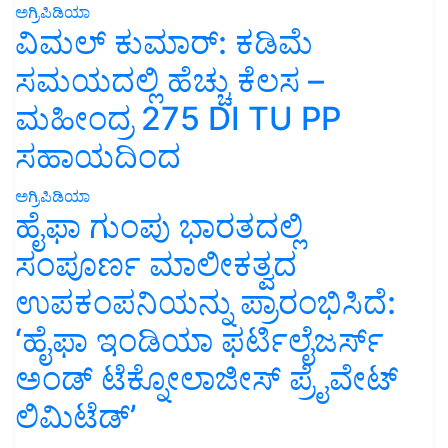
ಅಗ್ರಿಪಿಡಿಯಾ
ವಿಮಲ್ ಕುಮಾರ್: ಕಡಿಮೆ
ಸಮಯದಲ್ಲಿ ಹೆಚ್ಚು ಕೆಲಸ –
ಮಹೀಂದ್ರ 275 DI TU PP
ಸಹಾಯದಿಂದ
ಅಗ್ರಿಪಿಡಿಯಾ
ಹೈಫಾ ಗುಂಪು ಭಾರತದಲ್ಲಿ
ಸಂಪೂರ್ಣ ಮಾಲೀಕತ್ವದ
ಉಪಕಂಪನಿಯನ್ನು ಪ್ರಾರಂಭಿಸಿದೆ:
‘ಹೈಫಾ ಇಂಡಿಯಾ ಫರ್ಟಿಲೈಜರ್ಸ್
ಅಂಡ್ ಟೆಕ್ನೋಲಾಜೀಸ್ ಪ್ರೈವೇಟ್
ಲಿಮಿಟೆಡ್’