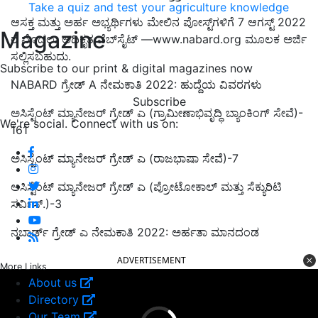
Take a quiz and test your agriculture knowledge
ಆಸಕ್ತ ಮತ್ತು ಅರ್ಹ ಅಭ್ಯರ್ಥಿಗಳು ಮೇಲಿನ ಪೋಸ್ಟ್‌ಗಳಿಗೆ 7 ಆಗಸ್ಟ್ 2022
Magazine
ರ ಮೊದಲು ಅಧಿಕೃತ ವೆಬ್‌ಸೈಟ್ —www.nabard.org ಮೂಲಕ ಅರ್ಜಿ
ಸಲ್ಲಿಸಬಹುದು.
Subscribe to our print & digital magazines now
NABARD ಗ್ರೇಡ್ A ನೇಮಕಾತಿ 2022: ಹುದ್ದೆಯ ವಿವರಗಳು
Subscribe
ಅಸಿಸ್ಟೆಂಟ್ ಮ್ಯಾನೇಜರ್ ಗ್ರೇಡ್ ಎ (ಗ್ರಾಮೀಣಾಭಿವೃದ್ಧಿ ಬ್ಯಾಂಕಿಂಗ್ ಸೇವೆ)-
We're social. Connect with us on:
161
ಅಸಿಸ್ಟೆಂಟ್ ಮ್ಯಾನೇಜರ್ ಗ್ರೇಡ್ ಎ (ರಾಜಭಾಷಾ ಸೇವೆ)-7
ಅಸಿಸ್ಟೆಂಟ್ ಮ್ಯಾನೇಜರ್ ಗ್ರೇಡ್ ಎ (ಪ್ರೋಟೋಕಾಲ್ ಮತ್ತು ಸೆಕ್ಯುರಿಟಿ
ಸರ್ವಿಸ್.)-3
ನಬಾರ್ಡ್ ಗ್ರೇಡ್ ಎ ನೇಮಕಾತಿ 2022: ಅರ್ಹತಾ ಮಾನದಂಡ
ADVERTISEMENT
More Links
About us
Directory
Our Team