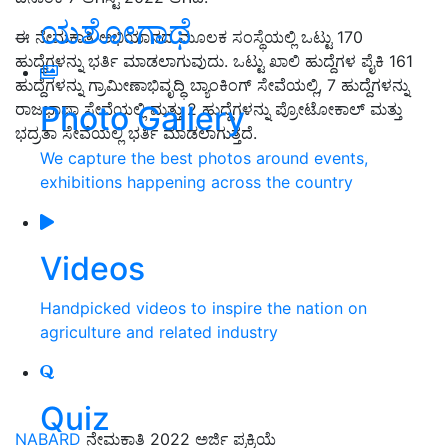
ಯಶೋಗಾಥೆ
ಈ ನೇಮಕಾತಿ ಅಭಿಯಾನದ ಮೂಲಕ ಸಂಸ್ಥೆಯಲ್ಲಿ ಒಟ್ಟು 170
ಹುದ್ದೆಗಳನ್ನು ಭರ್ತಿ ಮಾಡಲಾಗುವುದು. ಒಟ್ಟು ಖಾಲಿ ಹುದ್ದೆಗಳ ಪೈಕಿ 161
ಹುದ್ದೆಗಳನ್ನು ಗ್ರಾಮೀಣಾಭಿವೃದ್ಧಿ ಬ್ಯಾಂಕಿಂಗ್ ಸೇವೆಯಲ್ಲಿ, 7 ಹುದ್ದೆಗಳನ್ನು
Photo Gallery
ರಾಜಭಾಷಾ ಸೇವೆಯಲ್ಲಿ ಮತ್ತು 2 ಹುದ್ದೆಗಳನ್ನು ಪ್ರೋಟೋಕಾಲ್ ಮತ್ತು
ಭದ್ರತಾ ಸೇವೆಯಲ್ಲಿ ಭರ್ತಿ ಮಾಡಲಾಗುತ್ತದೆ.
We capture the best photos around events,
exhibitions happening across the country
Videos
Handpicked videos to inspire the nation on
agriculture and related industry
Quiz
NABARD
ನೇಮಕಾತಿ 2022 ಅರ್ಜಿ ಪ್ರಕ್ರಿಯೆ