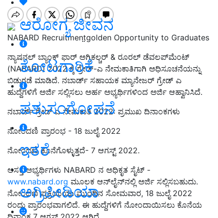
ಆರೋಗ್ಯ ಜೀವನ
NABARD Recruitment̤̤golden Opportunity to Graduates
ನ್ಯಾಷನಲ್ ಬ್ಯಾಂಕ್ ಫಾರ್ ಅಗ್ರಿಕಲ್ಚರ್ & ರೂರಲ್ ಡೆವಲಪ್‌ಮೆಂಟ್
ತೋಟಗಾರಿಕೆ
(NABARD) 2022 ಕ್ಕೆ ಗ್ರೇಡ್-ಎ ನೇಮಕಾತಿಗಾಗಿ ಅಧಿಸೂಚನೆಯನ್ನು
ಬಿಡುಗಡೆ ಮಾಡಿದೆ. ನಬಾರ್ಡ್ ಸಹಾಯಕ ಮ್ಯಾನೇಜರ್ ಗ್ರೇಡ್ ಎ
ಹುದ್ದೆಗಳಿಗೆ ಅರ್ಜಿ ಸಲ್ಲಿಸಲು ಅರ್ಹ ಅಭ್ಯರ್ಥಿಗಳಿಂದ ಅರ್ಜಿ ಆಹ್ವಾನಿಸಿದೆ.
ಪಶುಸಂಗೋಪನೆ
ನಬಾರ್ಡ್ ಗ್ರೇಡ್ ಎ ನೇಮಕಾತಿ 2022: ಪ್ರಮುಖ ದಿನಾಂಕಗಳು
ನೋಂದಣಿ ಪ್ರಾರಂಭ - 18 ಜುಲೈ 2022
ಇತರೆ
ನೋಂದಣಿ ಕೊನೆಗೊಳ್ಳುತ್ತದೆ- 7 ಆಗಸ್ಟ್ 2022.
ಆಸಕ್ತ ಅಭ್ಯರ್ಥಿಗಳು NABARD ನ ಅಧಿಕೃತ ಸೈಟ್ -
www.nabard.org
ಮೂಲಕ ಆನ್‌ಲೈನ್‌ನಲ್ಲಿ ಅರ್ಜಿ ಸಲ್ಲಿಸಬಹುದು.
ಅಗ್ರಿಪೀಡಿಯಾ
ನೋಂದಣಿ ಪ್ರಕ್ರಿಯೆಯು ಮುಂದಿನ ಸೋಮವಾರ, 18 ಜುಲೈ 2022
ರಂದು ಪ್ರಾರಂಭವಾಗಲಿದೆ. ಈ ಹುದ್ದೆಗಳಿಗೆ ನೋಂದಾಯಿಸಲು ಕೊನೆಯ
ದಿನಾಂಕ 7 ಆಗಸ್ಟ್ 2022 ಆಗಿದೆ.