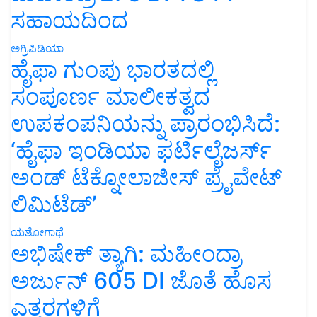
ಸಹಾಯದಿಂದ
ಅಗ್ರಿಪಿಡಿಯಾ
ಹೈಫಾ ಗುಂಪು ಭಾರತದಲ್ಲಿ
ಸಂಪೂರ್ಣ ಮಾಲೀಕತ್ವದ
ಉಪಕಂಪನಿಯನ್ನು ಪ್ರಾರಂಭಿಸಿದೆ:
‘ಹೈಫಾ ಇಂಡಿಯಾ ಫರ್ಟಿಲೈಜರ್ಸ್
ಅಂಡ್ ಟೆಕ್ನೋಲಾಜೀಸ್ ಪ್ರೈವೇಟ್
ಲಿಮಿಟೆಡ್’
ಯಶೋಗಾಥೆ
ಅಭಿಷೇಕ್ ತ್ಯಾಗಿ: ಮಹೀಂದ್ರಾ
ಅರ್ಜುನ್ 605 DI ಜೊತೆ ಹೊಸ
ಎತ್ತರಗಳಿಗೆ