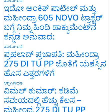
ಯಶೋಗಾಥೆ
ಇದೋ ಅಂಕಿತ್ ಪಾಟೀಲ್ ಮತ್ತು
ಮಹೀಂದ್ರಾ 605 NOVO ಟ್ರಾಕ್ಟರ್
ಬಗ್ಗೆ ನಿಮ್ಮ ಹಿಂದಿ ಡಾಕ್ಯುಮೆಂಟ್‌ನ
ಕನ್ನಡ ಅನುವಾದ:
ಯಶೋಗಾಥೆ
ಪ್ರಹಲಾದ್ ಪ್ರಜಾಪತಿ: ಮಹೀಂದ್ರಾ
275 DI TU PP ಜೊತೆಗೆ ಯಶಸ್ಸಿನ
ಹೊಸ ಎತ್ತರಗಳಿಗೆ
ಅಗ್ರಿಪಿಡಿಯಾ
ವಿಮಲ್ ಕುಮಾರ್: ಕಡಿಮೆ
ಸಮಯದಲ್ಲಿ ಹೆಚ್ಚು ಕೆಲಸ –
ಮಹೀಂದ್ರ 275 DI TU PP