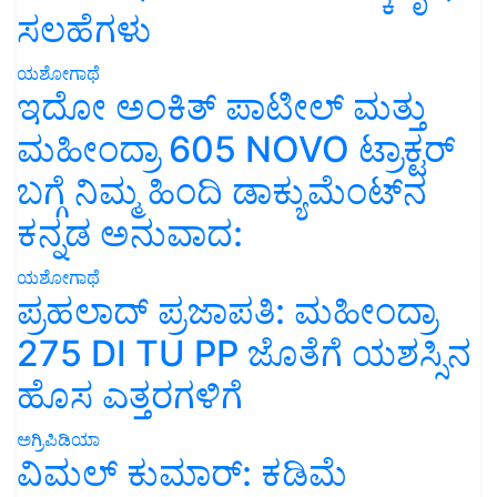
ಸಲಹೆಗಳು
ಯಶೋಗಾಥೆ
ಇದೋ ಅಂಕಿತ್ ಪಾಟೀಲ್ ಮತ್ತು
ಮಹೀಂದ್ರಾ 605 NOVO ಟ್ರಾಕ್ಟರ್
ಬಗ್ಗೆ ನಿಮ್ಮ ಹಿಂದಿ ಡಾಕ್ಯುಮೆಂಟ್‌ನ
ಕನ್ನಡ ಅನುವಾದ:
ಯಶೋಗಾಥೆ
ಪ್ರಹಲಾದ್ ಪ್ರಜಾಪತಿ: ಮಹೀಂದ್ರಾ
275 DI TU PP ಜೊತೆಗೆ ಯಶಸ್ಸಿನ
ಹೊಸ ಎತ್ತರಗಳಿಗೆ
ಅಗ್ರಿಪಿಡಿಯಾ
ವಿಮಲ್ ಕುಮಾರ್: ಕಡಿಮೆ