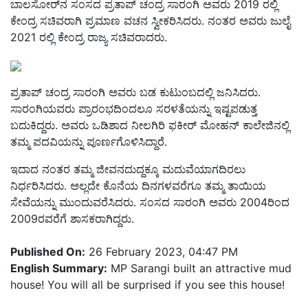
ಬಾಲಸೋರ್‌ನ ಸಂಸದ ಪ್ರತಾಪ್ ಚಂದ್ರ ಸಾರಂಗಿ ಅವರು 2019 ರಲ್ಲಿ
ಕೇಂದ್ರ ಸಚಿವರಾಗಿ ಪ್ರಮಾಣ ವಚನ ಸ್ವೀಕರಿಸಿದರು. ನಂತರ ಅವರು ಜುಲೈ
2021 ರಲ್ಲಿ ಕೇಂದ್ರ ರಾಜ್ಯ ಸಚಿವರಾದರು.
ಪ್ರತಾಪ್ ಚಂದ್ರ ಸಾರಂಗಿ ಅವರು ಬಡ ಕುಟುಂಬದಲ್ಲಿ ಜನಿಸಿದರು.
ಸಾರಂಗಿಯವರು ಪ್ರಾರಂಭದಿಂದಲೂ ಸರಳತೆಯನ್ನು ಇಷ್ಟಪಡುತ್ತ
ಬದುಕಿದ್ದರು. ಅವರು ಒಡಿಶಾದ ನೀಲಗಿರಿ ಫಕೀರ್ ಮೋಹನ್ ಕಾಲೇಜಿನಲ್ಲಿ
ತಮ್ಮ ಪದವಿಯನ್ನು ಪೂರ್ಣಗೊಳಿಸಿದ್ದಾರೆ.
ಇದಾದ ನಂತರ ತಮ್ಮ ಜೀವನದುದ್ದಕ್ಕೂ ಮದುವೆಯಾಗದಿರಲು
ನಿರ್ಧರಿಸಿದರು. ಅಲ್ಲದೇ ಕೊನೆಯ ದಿನಗಳವರೆಗೂ ತಮ್ಮ ತಾಯಿಯ
ಸೇವೆಯನ್ನು ಮುಂದುವರೆಸಿದರು. ಸಂಸದ ಸಾರಂಗಿ ಅವರು 2004ರಿಂದ
2009ರವರೆಗೆ ಶಾಸಕರಾಗಿದ್ದರು.
Published On:
26 February 2023, 04:47 PM
English Summary:
MP Sarangi built an attractive mud
house! You will all be surprised if you see this house!