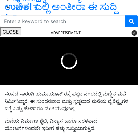
ಉಚಿತ! ಎಲ್ಲಿ ಅಂತೀರಾ ಈ ಸುದ್ದಿ
Contact
ಓದಿ...
CLOSE
ADVERTISEMENT
ಸಂಸದ ಸಾರಂಗಿ ಹುಮಾಯೂನ್ ರಸ್ತೆ ಪಕ್ಕದ ನಗರದಲ್ಲಿ ಮಣ್ಣಿನ ಮನೆ
ನಿರ್ಮಿಸಿದ್ದಾರೆ. ಈ ಸುಂದರವಾದ ಮತ್ತು ಸ್ವಚ್ಛವಾದ ಮನೆಯ ವೈಶಿಷ್ಟ್ಯಗಳ
ಬಗ್ಗೆ ಎಷ್ಟು ಹೇಳಿದರೂ ಮುಗಿಯುವುದಿಲ್ಲ.
ಮನೆಯ ನಿರ್ಮಾಣ ಶೈಲಿ, ವಿನ್ಯಾಸ ಹಾಗೂ ಸರಳವಾದ
ಯೋಜನೆಗಳಿಂದಲೇ ಇದೀಗ ಹೆಚ್ಚು ಸುದ್ದಿಯಾಗುತ್ತಿದೆ.