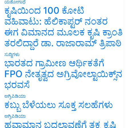
ಯಶೋಗಾಥೆ
ಕೃಷಿಯಿಂದ 100 ಕೋಟಿ
ವಹಿವಾಟು: ಹೆಲಿಕಾಪ್ಟರ್ ನಂತರ
ಈಗ ವಿಮಾನದ ಮೂಲಕ ಕೃಷಿ ಕ್ರಾಂತಿ
ತರಲಿದ್ದಾರೆ ಡಾ. ರಾಜಾರಾಮ್ ತ್ರಿಪಾಠಿ
ಸುದ್ದಿಗಳು
ಭಾರತದ ಗ್ರಾಮೀಣ ಆರ್ಥಿಕತೆಗೆ
FPO ನೇತೃತ್ವದ ಅಗ್ರಿವೋಲ್ಟಾಯಿಕ್ಸ್‌ನ
ಭರವಸೆ
ಅಗ್ರಿಪಿಡಿಯಾ
ಕಬ್ಬು ಬೆಳೆಯಲು ಸೂಕ್ತ ಸಲಹೆಗಳು
ಅಗ್ರಿಪಿಡಿಯಾ
ಹವಾಮಾನ ಬದಲಾವಣೆಗೆ ತಕ್ಕ ಕೃಷಿ