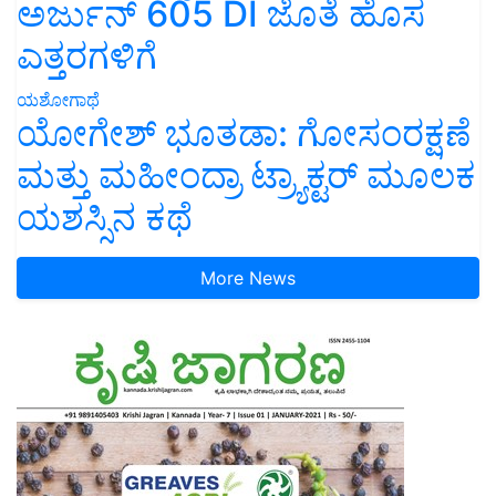
ಅರ್ಜುನ್ 605 DI ಜೊತೆ ಹೊಸ
ಎತ್ತರಗಳಿಗೆ
ಯಶೋಗಾಥೆ
ಯೋಗೇಶ್ ಭೂತಡಾ: ಗೋಸಂರಕ್ಷಣೆ
ಮತ್ತು ಮಹೀಂದ್ರಾ ಟ್ರ್ಯಾಕ್ಟರ್ ಮೂಲಕ
ಯಶಸ್ಸಿನ ಕಥೆ
More News