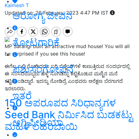
Kalmesh T
ಆರೋಗ್ಯ ಜೀವನ
Updated on: 26 February, 2023 4:47 PM IST
ತೋಟಗಾರಿಕೆ
MP Sarangi built an attractive mud house! You will all
be surprised if you see this house!
ಪಶುಸಂಗೋಪನೆ
ಈಗೆಲ್ಲ ಎಲ್ಲಿ ನೋಡಿದರೂ ಬರಿ ಬಿಲ್ಡಿಂಗ್‌ಗಳೆ ಕಾಣುತ್ತಿರುವ ಸಂದರ್ಭದಲ್ಲಿ
ಈ ಸಂಸದರೊಬ್ಬರು ಹಳ್ಳಿ ಸೊಗಡನ್ನು ಕಟ್ಟಿಕೊಡುವ ಮಣ್ಣಿನ ಮನೆ
ಕಟ್ಟಿಕೊಂಡಿದ್ದಾರೆ. ಇದನ್ನು ನೋಡಿದ್ರೆ ಎಂಥವರು ಅರೆಕ್ಷಣ ಬೆರಗಾಗದೆ
ಇರಲಾರರು.
ಇತರೆ
150 ಅಪರೂಪದ ಸಿರಿಧಾನ್ಯಗಳ
Seed Bank ನಿರ್ಮಿಸಿದ ಬುಡಕಟ್ಟು
ಅಗ್ರಿಪೀಡಿಯಾ
ಮಹಿಳೆ ಲಹರಿಬಾಯಿ