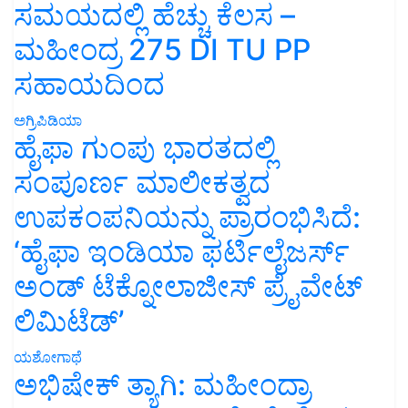
ಸಮಯದಲ್ಲಿ ಹೆಚ್ಚು ಕೆಲಸ –
ಮಹೀಂದ್ರ 275 DI TU PP
ಸಹಾಯದಿಂದ
ಅಗ್ರಿಪಿಡಿಯಾ
ಹೈಫಾ ಗುಂಪು ಭಾರತದಲ್ಲಿ
ಸಂಪೂರ್ಣ ಮಾಲೀಕತ್ವದ
ಉಪಕಂಪನಿಯನ್ನು ಪ್ರಾರಂಭಿಸಿದೆ:
‘ಹೈಫಾ ಇಂಡಿಯಾ ಫರ್ಟಿಲೈಜರ್ಸ್
ಅಂಡ್ ಟೆಕ್ನೋಲಾಜೀಸ್ ಪ್ರೈವೇಟ್
ಲಿಮಿಟೆಡ್’
ಯಶೋಗಾಥೆ
ಅಭಿಷೇಕ್ ತ್ಯಾಗಿ: ಮಹೀಂದ್ರಾ