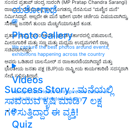
ಸಂಸದ ಪ್ರತಾಪ್ ಚಂದ್ರ ಸಾರಂಗಿ (MP Pratap Chandra Sarangi)
ಯಶೋಗಾಥೆ
ರಾಜಧಾನಿ ದೆಹಲಿಯಲ್ಲಿ ಹಳ್ಳಿ ಸೊಗಡನ್ನು ನೆನಪಿಸುವ "ಮಣ್ಣಿನ ಮನೆ"
ನಿರ್ಮಿಸಿದ್ದಾರೆ. ಅಲ್ಲದೇ ಈ ಮನೆ ಇದೀಗ ಭಾರೀ ಚರ್ಚೆಯ ವಿಷಯವಾಗಿದ್ದು,
ಸಾಕಷ್ಟು ಜನರಿಗೆ ತುಂಬಾ ಮೆಚ್ಚುಗೆಯಾಗುತ್ತಿದೆ ಕೂಡ.
Photo Gallery
ಪ್ರತಾಪ ಚಂದ್ರ ಸಾರಂಗಿರವರು ಭಾರತ ಸರ್ಕಾರದಲ್ಲಿ ಪಶುಪಾಲನೆ,
ಮೀನುಗಾರಿಕೆ ಮತ್ತು ಸಣ್ಣ ಮತ್ತು ಮಧ್ಯಮ ಉದ್ಯಮಗಳಿಗೆ ರಾಜ್ಯ
We capture the best photos around events,
ಸಚಿವರಾಗಿದ್ದಾರೆ.
exhibitions happening across the country
ಅವರು ಒಡಿಶಾದ ಬಾಲಸೋರ್ ನ ರಾಜಕಾರಣಿಯಾಗಿದ್ದಾರೆ ಮತ್ತು
ಭಾರತೀಯ ಜನತಾ ಪಕ್ಷ (BJP
)ಯ ರಾಷ್ಟ್ರೀಯ ಕಾರ್ಯಕಾರಿಣಿ ಸದಸ್ಯರಾಗಿ
ಸೇವೆ ಸಲ್ಲಿಸುತ್ತಿದ್ದಾರೆ.
Videos
Success Story : ಮನೆಯಲ್ಲಿ
Handpicked videos to inspire the nation on
ಸಾವಯವ ಕೃಷಿ ಮಾಡಿ 7 ಲಕ್ಷ
agriculture and related industry
ಗಳಿಸುತ್ತಿದ್ದಾರೆ ಈ ವ್ಯಕ್ತಿ!
Quiz